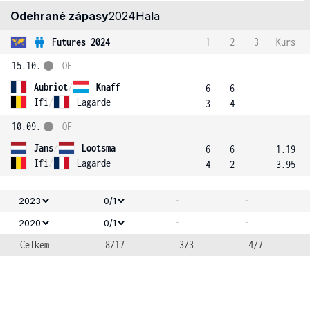
Odehrané zápasy
2024
Hala
Futures 2024
1
2
3
Kurs
15.10.
OF
Aubriot
/
Knaff
6
6
Ifi
/
Lagarde
3
4
10.09.
OF
Jans
/
Lootsma
6
6
1.19
Ifi
/
Lagarde
4
2
3.95
-
-
2023
0/1
-
-
2020
0/1
Celkem
8/17
3/3
4/7