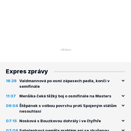
Expres zprávy
16:26
Valdmannová po osmi zápasech padla, končí v
semifinále
11:37
Menšíka čeká těžký boj o osmifinále na Masters
09:04
Štěpánek s volbou povrchu proti Spojeným státům
nesouhlasí
07:15
Nosková s Bouzkovou dohrály i ve čtyřhře
07:08
Sabalenková neměla problém ani se zkušenou