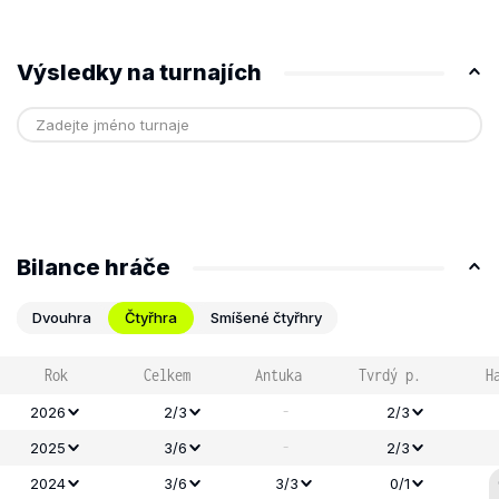
Výsledky na turnajích
Bilance hráče
Dvouhra
Čtyřhra
Smíšené čtyřhry
Rok
Celkem
Antuka
Tvrdý p.
H
-
2026
2/3
2/3
-
2025
3/6
2/3
2024
3/6
3/3
0/1