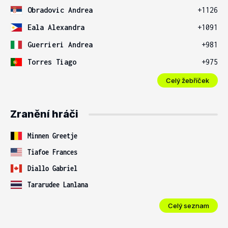
Obradovic Andrea
+1126
Eala Alexandra
+1091
Guerrieri Andrea
+981
Torres Tiago
+975
Celý žebříček
Zranění hráči
Minnen Greetje
Tiafoe Frances
Diallo Gabriel
Tararudee Lanlana
Celý seznam