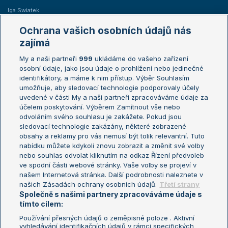
Iga Swiatek
Marie Bouzková
Ochrana vašich osobních údajů nás
Žebříčky
Kalendář turnajů
zajímá
My a naši partneři
999
ukládáme do vašeho zařízení
Žebříček ATP (muži)
Australian Open
osobní údaje, jako jsou údaje o prohlížení nebo jedinečné
Žebříček WTA (ženy)
French Open
identifikátory, a máme k nim přístup. Výběr Souhlasím
umožňuje, aby sledovací technologie podporovaly účely
Sázkařský žebříček
Wimbledon
uvedené v části My a naši partneři zpracováváme údaje za
US Open
účelem poskytování. Výběrem Zamítnout vše nebo
odvoláním svého souhlasu je zakážete. Pokud jsou
Turnaj mistrů
sledovací technologie zakázány, některé zobrazené
Turnaj mistryň
obsahy a reklamy pro vás nemusí být tolik relevantní. Tuto
Aktualní trendy
nabídku můžete kdykoli znovu zobrazit a změnit své volby
nebo souhlas odvolat kliknutím na odkaz Řízení předvoleb
ve spodní části webové stránky. Vaše volby se projeví v
Fotbalové přestupy
našem Internetová stránka. Další podrobnosti naleznete v
Livesport Daily
našich Zásadách ochrany osobních údajů.
Třetí strany
Společně s našimi partnery zpracováváme údaje s
LS Prague Open
tímto cílem:
Používání přesných údajů o zeměpisné poloze . Aktivní
vyhledávání identifikačních údajů v rámci specifických