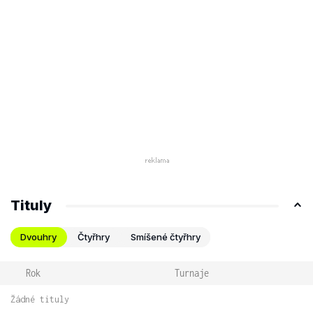
Tituly
Dvouhry
Čtyřhry
Smíšené čtyřhry
Rok
Turnaje
Žádné tituly