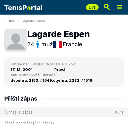
Hráči
Lagarde Espen
Lagarde Espen
24
muž
Francie
Datum nar.:
Výška:
Váha:
Hraje rukou:
17. 12. 2001
-
-
Pravá
Aktuální/nejvyšší umístění:
dvouhra: 2153. / 1649.
čtyřhra: 2232. / 1516.
Příští zápas
Turnaj a zápas
Kurs
Žádné nadcházející zápasy.