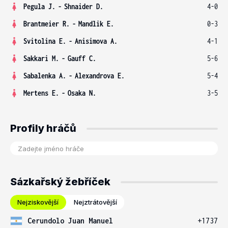
Pegula J.
-
Shnaider D.
4-0
Brantmeier R.
-
Mandlik E.
0-3
Svitolina E.
-
Anisimova A.
4-1
Sakkari M.
-
Gauff C.
5-6
Sabalenka A.
-
Alexandrova E.
5-4
Mertens E.
-
Osaka N.
3-5
Profily hráčů
Sázkařský žebříček
Nejziskovější
Nejztrátovější
Cerundolo Juan Manuel
+1737