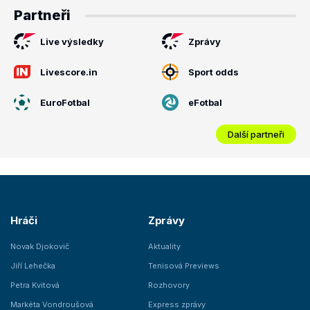
Partneři
Live výsledky
Zprávy
Livescore.in
Sport odds
EuroFotbal
eFotbal
Další partneři
Hráči
Zprávy
Novak Djokovič
Aktuality
Jiří Lehečka
Tenisová Previews
Petra Kvitová
Rozhovory
Markéta Vondroušová
Express zprávy