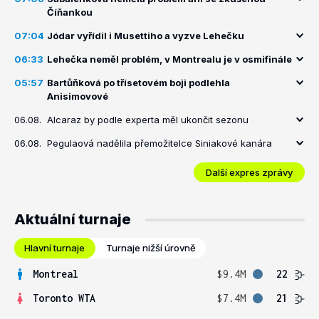
Číňankou
07:04
Jódar vyřídil i Musettiho a vyzve Lehečku
06:33
Lehečka neměl problém, v Montrealu je v osmifinále
05:57
Bartůňková po třísetovém boji podlehla
Anisimovové
06.08.
Alcaraz by podle experta měl ukončit sezonu
06.08.
Pegulaová nadělila přemožitelce Siniakové kanára
Další expres zprávy
Aktuální turnaje
Hlavní turnaje
Turnaje nižší úrovně
Montreal
$9.4M
22
Toronto WTA
$7.4M
21