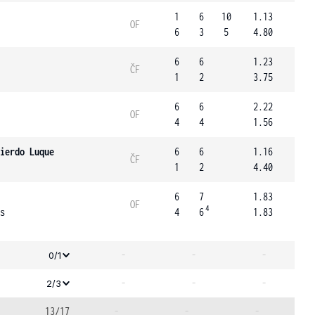
1
6
10
1.13
OF
6
3
5
4.80
6
6
1.23
ČF
1
2
3.75
6
6
2.22
OF
4
4
1.56
ierdo Luque
6
6
1.16
ČF
1
2
4.40
6
7
1.83
OF
4
s
4
6
1.83
-
-
-
0/1
-
-
-
2/3
13/17
-
-
-