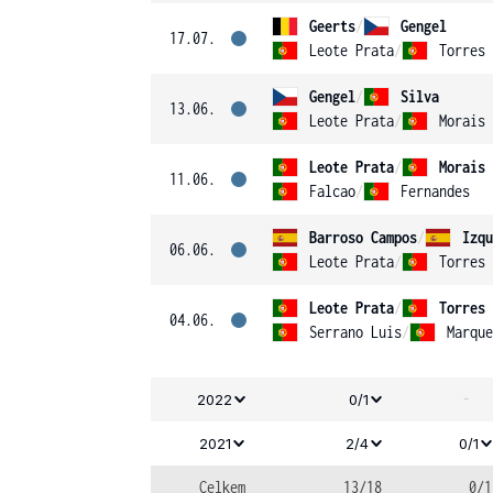
Geerts
/
Gengel
17.07.
Leote Prata
/
Torres
Gengel
/
Silva
13.06.
Leote Prata
/
Morais
Leote Prata
/
Morais
11.06.
Falcao
/
Fernandes
Barroso Campos
/
Izqu
06.06.
Leote Prata
/
Torres
Leote Prata
/
Torres
04.06.
Serrano Luis
/
Marque
-
2022
0/1
2021
2/4
0/1
Celkem
13/18
0/1