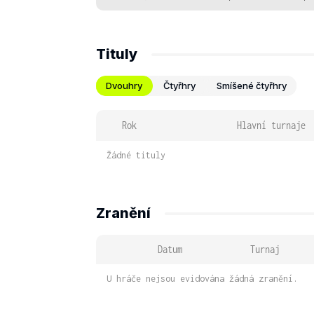
Tituly
Dvouhry
Čtyřhry
Smíšené čtyřhry
Rok
Hlavní turnaje
Žádné tituly
Zranění
Datum
Turnaj
U hráče nejsou evidována žádná zranění.