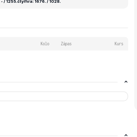
- / 1255.
čtyřhra: 1676. / 1028.
Kolo
Zápas
Kurs