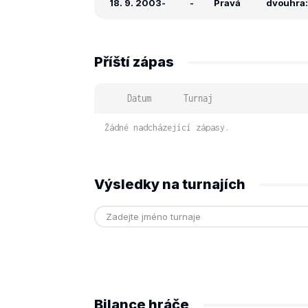
18. 9. 2003
-
-
Pravá
dvouhra: 
Příští zápas
Datum
Turnaj
Žádné nadcházející zápasy.
Výsledky na turnajích
Bilance hráče