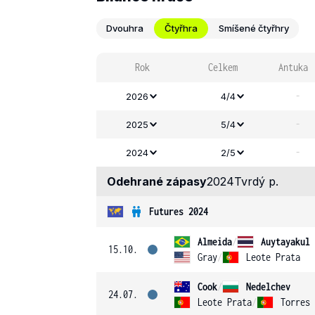
Dvouhra
Čtyřhra
Smíšené čtyřhry
Rok
Celkem
Antuka
-
2026
4/4
-
2025
5/4
-
2024
2/5
Odehrané zápasy
2024
Tvrdý p.
Futures 2024
Almeida
/
Auytayakul
15.10.
Gray
/
Leote Prata
Cook
/
Nedelchev
24.07.
Leote Prata
/
Torres