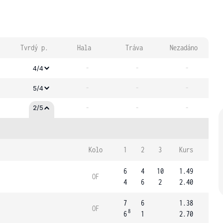
Tvrdý p.
Hala
Tráva
Nezadáno
-
-
-
4/4
-
-
-
5/4
-
-
-
2/5
Kolo
1
2
3
Kurs
6
4
10
1.49
OF
4
6
2
2.40
7
6
1.38
OF
8
6
1
2.70