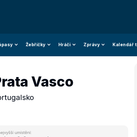
ápasy
Žebříčky
Hráči
Zprávy
Kalendář t
Prata Vasco
ortugalsko
ejvyšší umístění: