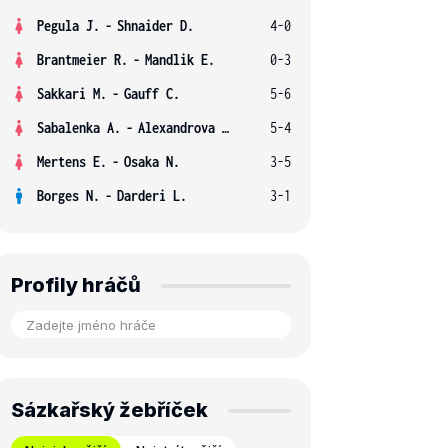
Pegula J.
-
Shnaider D.
4-0
Brantmeier R.
-
Mandlik E.
0-3
Sakkari M.
-
Gauff C.
5-6
Sabalenka A.
-
Alexandrova E.
5-4
Mertens E.
-
Osaka N.
3-5
Borges N.
-
Darderi L.
3-1
Profily hráčů
Sázkařský žebříček