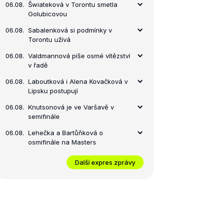
06.08.
Šwiateková v Torontu smetla
Golubicovou
06.08.
Sabalenková si podmínky v
Torontu užívá
06.08.
Valdmannová píše osmé vítězství
v řadě
06.08.
Laboutková i Alena Kovačková v
Lipsku postupují
06.08.
Knutsonová je ve Varšavě v
semifinále
06.08.
Lehečka a Bartůňková o
osmifinále na Masters
Další expres zprávy