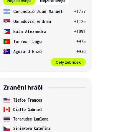
Nejziskovější
Nejztrátovější
Cerundolo Juan Manuel
+1737
Obradovic Andrea
+1126
Eala Alexandra
+1091
Torres Tiago
+975
Aguiard Enzo
+936
Celý žebříček
Zranění hráči
Tiafoe Frances
Diallo Gabriel
Tararudee Lanlana
Siniaková Kateřina