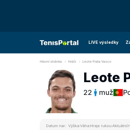
LIVE výsledky
Z
Hlavní stránka
Hráči
Leote Prata Vasco
Leote 
22
muž
P
Datum nar.:
Výška:
Váha:
Hraje rukou:
Aktuální/n