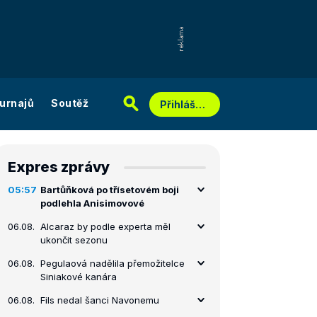
urnajů
Soutěž
Přihlášení
Expres zprávy
05:57
Bartůňková po třísetovém boji
podlehla Anisimovové
06.08.
Alcaraz by podle experta měl
ukončit sezonu
06.08.
Pegulaová nadělila přemožitelce
Siniakové kanára
06.08.
Fils nedal šanci Navonemu