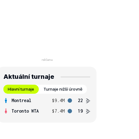
Aktuální turnaje
Hlavní turnaje
Turnaje nižší úrovně
Montreal
$9.4M
22
Toronto WTA
$7.4M
19