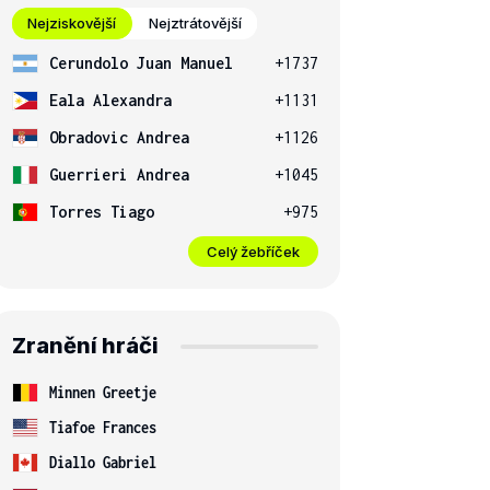
Nejziskovější
Nejztrátovější
Cerundolo Juan Manuel
+1737
Eala Alexandra
+1131
Obradovic Andrea
+1126
Guerrieri Andrea
+1045
Torres Tiago
+975
Celý žebříček
Zranění hráči
Minnen Greetje
Tiafoe Frances
Diallo Gabriel