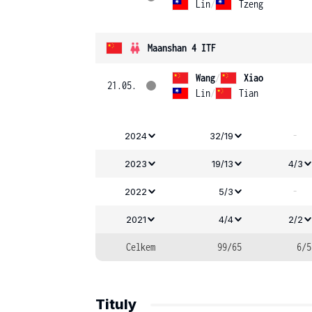
Lin
/
Tzeng
Maanshan 4 ITF
Wang
/
Xiao
21.05.
Lin
/
Tian
-
2024
32/19
2023
19/13
4/3
-
2022
5/3
2021
4/4
2/2
Celkem
99/65
6/5
Tituly