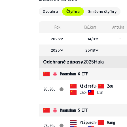
Dvouhra
Čtyřhra
Smíšené čtyřhry
Rok
Celkem
Antuka
-
2026
14/8
-
2025
25/18
Odehrané zápasy
2025
Hala
Maanshan 6 ITF
Aixirefu
/
Zou
03.06.
Cao
/
Lin
Maanshan 5 ITF
Plipuech
/
Wang
28.05.