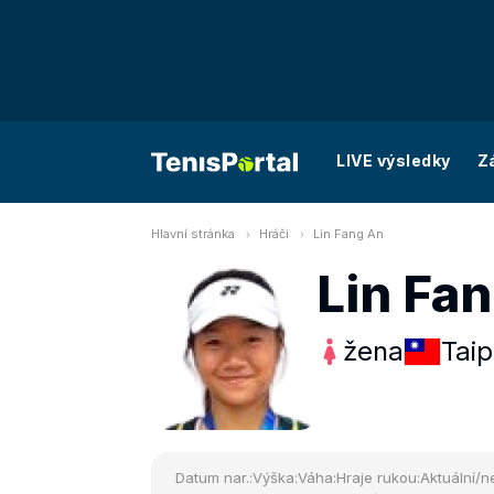
LIVE výsledky
Z
Hlavní stránka
Hráči
Lin Fang An
Lin Fa
žena
Taip
Datum nar.:
Výška:
Váha:
Hraje rukou:
Aktuální/ne