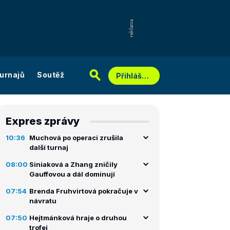
urnajů
Soutěž
Přihlášení
Expres zprávy
10:36
Muchová po operaci zrušila
další turnaj
08:00
Siniaková a Zhang zničily
Gauffovou a dál dominují
07:54
Brenda Fruhvirtová pokračuje v
návratu
07:50
Hejtmánková hraje o druhou
trofej