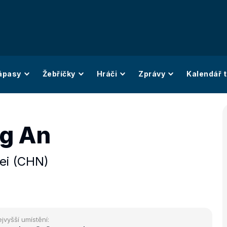
ápasy
Žebříčky
Hráči
Zprávy
Kalendář t
ng An
ei (CHN)
jvyšší umístění: