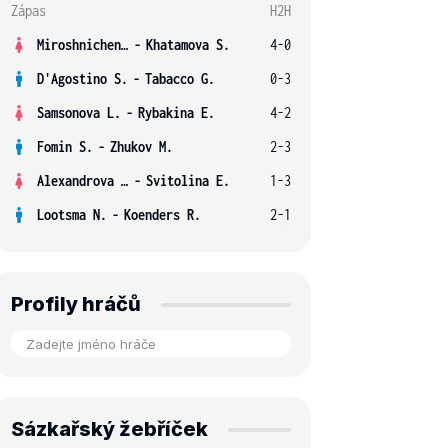
Zápas
H2H
Miroshnichenko V.
-
Khatamova S.
4-0
D'Agostino S.
-
Tabacco G.
0-3
Samsonova L.
-
Rybakina E.
4-2
Fomin S.
-
Zhukov M.
2-3
Alexandrova E.
-
Svitolina E.
1-3
Lootsma N.
-
Koenders R.
2-1
Profily hráčů
Sázkařský žebříček