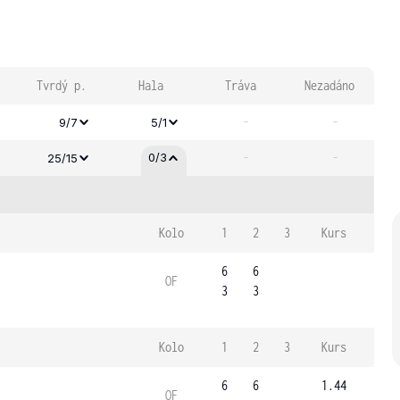
Tvrdý p.
Hala
Tráva
Nezadáno
-
-
9/7
5/1
-
-
0/3
25/15
Kolo
1
2
3
Kurs
6
6
OF
3
3
Kolo
1
2
3
Kurs
6
6
1.44
OF