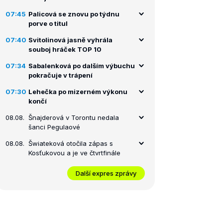
07:45
Palicová se znovu po týdnu
porve o titul
07:40
Svitolinová jasně vyhrála
souboj hráček TOP 10
07:34
Sabalenková po dalším výbuchu
pokračuje v trápení
07:30
Lehečka po mizerném výkonu
končí
08.08.
Šnajderová v Torontu nedala
šanci Pegulaové
08.08.
Šwiateková otočila zápas s
Kosťukovou a je ve čtvrtfinále
Další expres zprávy