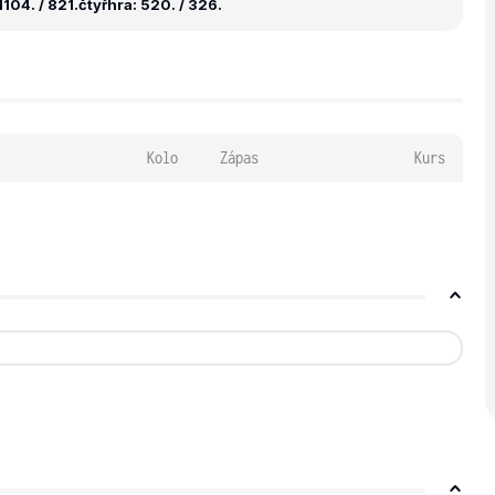
104. / 821.
čtyřhra: 520. / 326.
Kolo
Zápas
Kurs