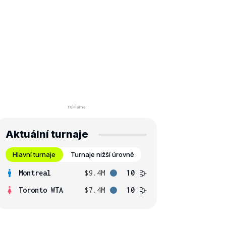
Aktuální turnaje
Hlavní turnaje
Turnaje nižší úrovně
Montreal
$9.4M
10
Toronto WTA
$7.4M
10