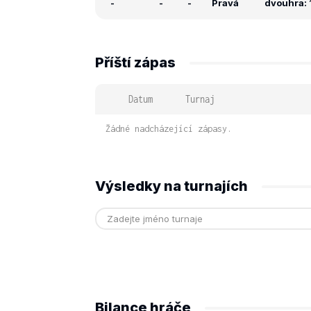
-
-
-
Pravá
dvouhra: 1
Příští zápas
Datum
Turnaj
Žádné nadcházející zápasy.
Výsledky na turnajích
Bilance hráče