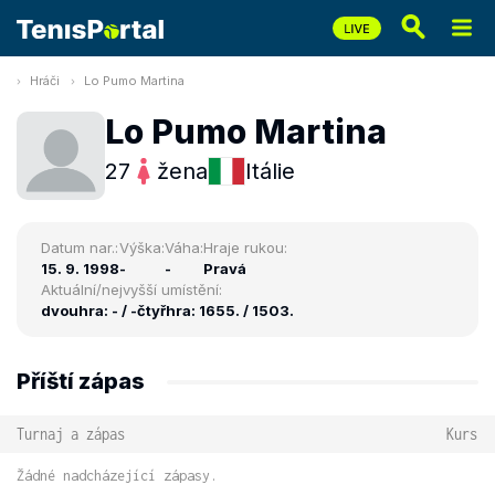
Hráči
Lo Pumo Martina
Lo Pumo Martina
27
žena
Itálie
Datum nar.:
Výška:
Váha:
Hraje rukou:
15. 9. 1998
-
-
Pravá
Aktuální/nejvyšší umístění:
dvouhra: - / -
čtyřhra: 1655. / 1503.
Příští zápas
Turnaj a zápas
Kurs
Žádné nadcházející zápasy.