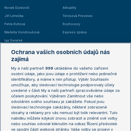
Novak Djokovič
Aktuality
Jiří Lehečka
Tenisová Previews
Petra Kvitová
Rozhovory
Markéta Vondroušová
Express zprávy
Iga Swiatek
Marie Bouzková
Ochrana vašich osobních údajů nás
Žebříčky
Kalendář turnajů
zajímá
My a naši partneři
999
ukládáme do vašeho zařízení
Žebříček ATP (muži)
Australian Open
osobní údaje, jako jsou údaje o prohlížení nebo jedinečné
Žebříček WTA (ženy)
French Open
identifikátory, a máme k nim přístup. Výběr Souhlasím
umožňuje, aby sledovací technologie podporovaly účely
Sázkařský žebříček
Wimbledon
uvedené v části My a naši partneři zpracováváme údaje za
US Open
účelem poskytování. Výběrem Zamítnout vše nebo
odvoláním svého souhlasu je zakážete. Pokud jsou
Turnaj mistrů
sledovací technologie zakázány, některé zobrazené
Turnaj mistryň
obsahy a reklamy pro vás nemusí být tolik relevantní. Tuto
Aktualní trendy
nabídku můžete kdykoli znovu zobrazit a změnit své volby
nebo souhlas odvolat kliknutím na odkaz Řízení předvoleb
ve spodní části webové stránky. Vaše volby se projeví v
Fotbalové přestupy