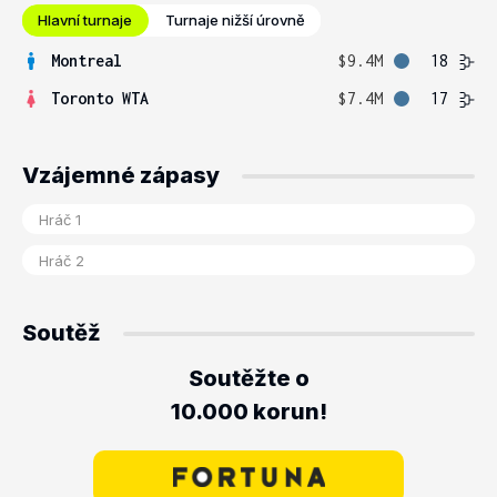
Hlavní turnaje
Turnaje nižší úrovně
Montreal
$9.4M
18
Toronto WTA
$7.4M
17
Vzájemné zápasy
Soutěž
Soutěžte o
10.000 korun!