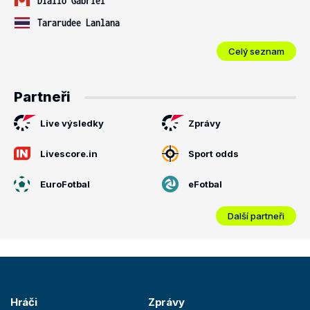
Diallo Gabriel
Tararudee Lanlana
Celý seznam
Partneři
Live výsledky
Zprávy
Livescore.in
Sport odds
EuroFotbal
eFotbal
Další partneři
Hráči
Zprávy