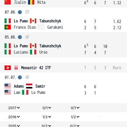
6
Jialin
/
Nita
6
6
7
1.32
07.08.
ČF
Lo Pumo
/
Tabunshchyk
6
7
1.62
Franco Dias
/
Garakani
2
5
2.12
05.08.
OF
5
Lo Pumo
/
Tabunshchyk
6
6
10
Luciano
/
Urso
7
4
7
Monastir 42 ITF
1
2
3
Kurs
01.07.
OF
Adams
/
Samir
6
6
Lam
/
Lo Pumo
3
1
-
2017
0/1
0/1
-
2016
1/2
1/2
-
2015
0/2
0/2