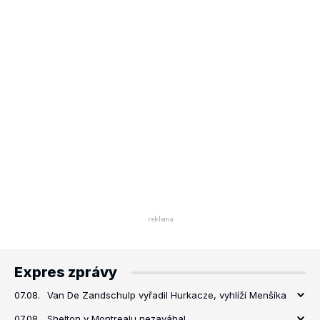
Expres zprávy
07.08.
Van De Zandschulp vyřadil Hurkacze, vyhlíží Menšíka
07.08.
Shelton v Montrealu nezaváhal