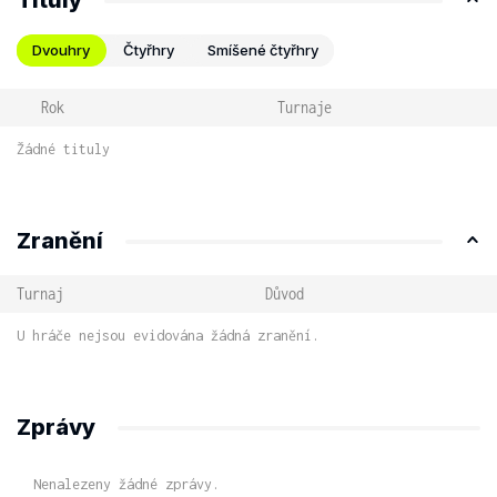
Tituly
Dvouhry
Čtyřhry
Smíšené čtyřhry
Rok
Turnaje
Žádné tituly
Zranění
Turnaj
Důvod
U hráče nejsou evidována žádná zranění.
Zprávy
Nenalezeny žádné zprávy.