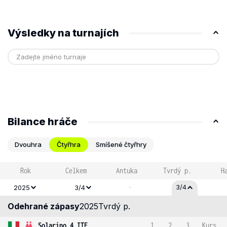
Výsledky na turnajích
Bilance hráče
Dvouhra
Čtyřhra
Smíšené čtyřhry
Rok
Celkem
Antuka
Tvrdý p.
H
-
3/4
2025
3/4
Odehrané zápasy
2025
Tvrdý p.
Solarino 4 ITF
1
2
3
Kurs