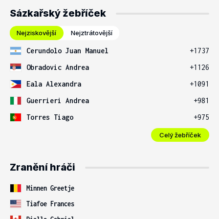
Sázkařský žebříček
Nejziskovější
Nejztrátovější
Cerundolo Juan Manuel
+1737
Obradovic Andrea
+1126
Eala Alexandra
+1091
Guerrieri Andrea
+981
Torres Tiago
+975
Celý žebříček
Zranění hráči
Minnen Greetje
Tiafoe Frances