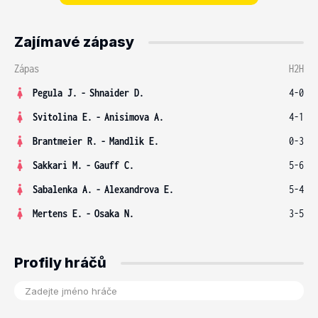
Zajímavé zápasy
Zápas
H2H
Pegula J.
-
Shnaider D.
4-0
Svitolina E.
-
Anisimova A.
4-1
Brantmeier R.
-
Mandlik E.
0-3
Sakkari M.
-
Gauff C.
5-6
Sabalenka A.
-
Alexandrova E.
5-4
Mertens E.
-
Osaka N.
3-5
Profily hráčů