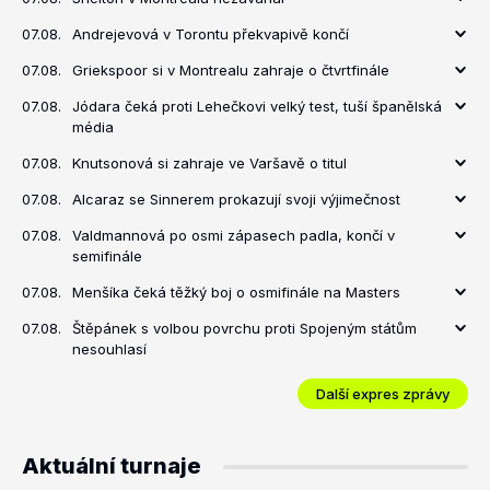
07.08.
Andrejevová v Torontu překvapivě končí
07.08.
Griekspoor si v Montrealu zahraje o čtvrtfinále
07.08.
Jódara čeká proti Lehečkovi velký test, tuší španělská
média
07.08.
Knutsonová si zahraje ve Varšavě o titul
07.08.
Alcaraz se Sinnerem prokazují svoji výjimečnost
07.08.
Valdmannová po osmi zápasech padla, končí v
semifinále
07.08.
Menšíka čeká těžký boj o osmifinále na Masters
07.08.
Štěpánek s volbou povrchu proti Spojeným státům
nesouhlasí
Další expres zprávy
Aktuální turnaje