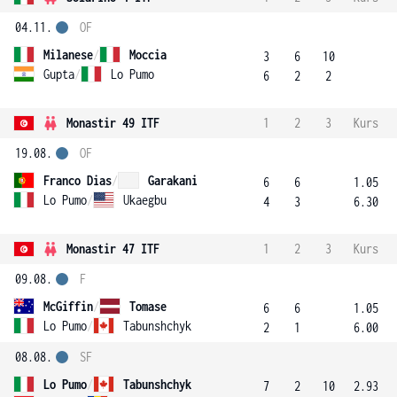
04.11.
OF
Milanese
/
Moccia
3
6
10
Gupta
/
Lo Pumo
6
2
2
Monastir 49 ITF
1
2
3
Kurs
19.08.
OF
Franco Dias
/
Garakani
6
6
1.05
Lo Pumo
/
Ukaegbu
4
3
6.30
Monastir 47 ITF
1
2
3
Kurs
09.08.
F
McGiffin
/
Tomase
6
6
1.05
Lo Pumo
/
Tabunshchyk
2
1
6.00
08.08.
SF
Lo Pumo
/
Tabunshchyk
7
2
10
2.93