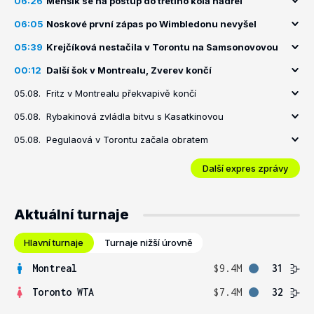
06:26
Menšík se na postup do třetího kola nadřel
06:05
Noskové první zápas po Wimbledonu nevyšel
05:39
Krejčíková nestačila v Torontu na Samsonovovou
00:12
Další šok v Montrealu, Zverev končí
05.08.
Fritz v Montrealu překvapivě končí
05.08.
Rybakinová zvládla bitvu s Kasatkinovou
05.08.
Pegulaová v Torontu začala obratem
Další expres zprávy
Aktuální turnaje
Hlavní turnaje
Turnaje nižší úrovně
Montreal
$9.4M
31
Toronto WTA
$7.4M
32