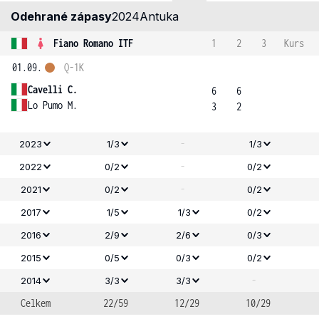
Odehrané zápasy
2024
Antuka
Fiano Romano ITF
1
2
3
Kurs
01.09.
Q-1K
Cavelli C.
6
6
Lo Pumo M.
3
2
-
2023
1/3
1/3
-
2022
0/2
0/2
-
2021
0/2
0/2
2017
1/5
1/3
0/2
2016
2/9
2/6
0/3
2015
0/5
0/3
0/2
-
2014
3/3
3/3
Celkem
22/59
12/29
10/29