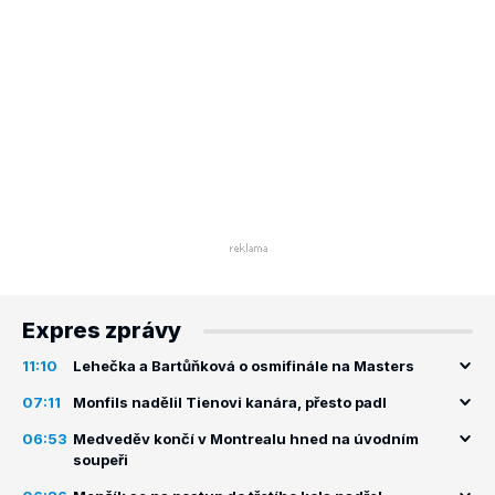
Expres zprávy
11:10
Lehečka a Bartůňková o osmifinále na Masters
07:11
Monfils nadělil Tienovi kanára, přesto padl
06:53
Medveděv končí v Montrealu hned na úvodním
soupeři