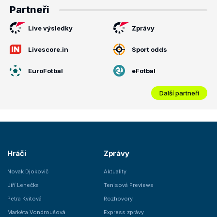
Partneři
Live výsledky
Zprávy
Livescore.in
Sport odds
EuroFotbal
eFotbal
Další partneři
Hráči
Zprávy
Novak Djokovič
Aktuality
Jiří Lehečka
Tenisová Previews
Petra Kvitová
Rozhovory
Markéta Vondroušová
Express zprávy