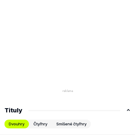
Tituly
Dvouhry
Čtyřhry
Smíšené čtyřhry