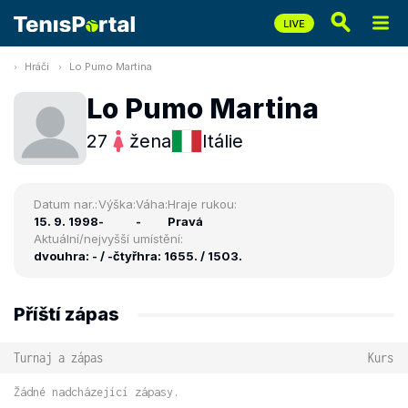
Hráči
Lo Pumo Martina
Lo Pumo Martina
27
žena
Itálie
Datum nar.:
Výška:
Váha:
Hraje rukou:
15. 9. 1998
-
-
Pravá
Aktuální/nejvyšší umístění:
dvouhra: - / -
čtyřhra: 1655. / 1503.
Příští zápas
Turnaj a zápas
Kurs
Žádné nadcházející zápasy.