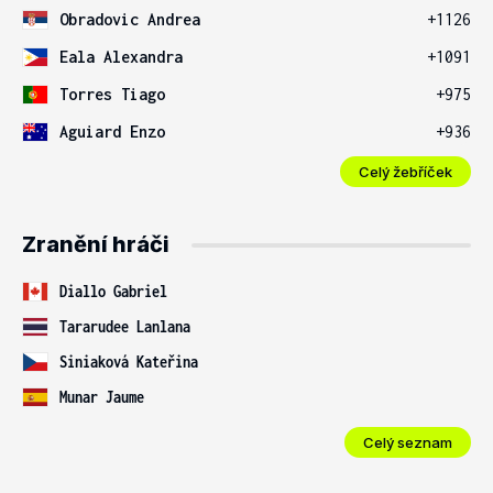
Obradovic Andrea
+1126
Eala Alexandra
+1091
Torres Tiago
+975
Aguiard Enzo
+936
Celý žebříček
Zranění hráči
Diallo Gabriel
Tararudee Lanlana
Siniaková Kateřina
Munar Jaume
Celý seznam