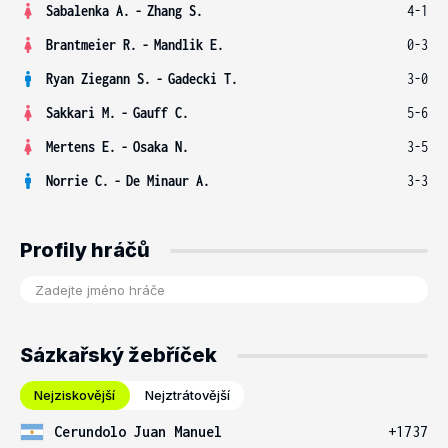
Sabalenka A.
-
Zhang S.
4-1
Brantmeier R.
-
Mandlik E.
0-3
Ryan Ziegann S.
-
Gadecki T.
3-0
Sakkari M.
-
Gauff C.
5-6
Mertens E.
-
Osaka N.
3-5
Norrie C.
-
De Minaur A.
3-3
Profily hráčů
Sázkařský žebříček
Nejziskovější
Nejztrátovější
Cerundolo Juan Manuel
+1737