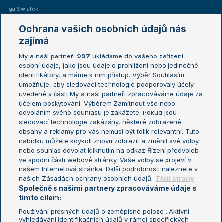
Iga Swiatek
Marie Bouzková
Ochrana vašich osobních údajů nás
Žebříčky
Kalendář turnajů
zajímá
My a naši partneři
997
ukládáme do vašeho zařízení
Žebříček ATP (muži)
Australian Open
osobní údaje, jako jsou údaje o prohlížení nebo jedinečné
Žebříček WTA (ženy)
French Open
identifikátory, a máme k nim přístup. Výběr Souhlasím
umožňuje, aby sledovací technologie podporovaly účely
Sázkařský žebříček
Wimbledon
uvedené v části My a naši partneři zpracováváme údaje za
US Open
účelem poskytování. Výběrem Zamítnout vše nebo
odvoláním svého souhlasu je zakážete. Pokud jsou
Turnaj mistrů
sledovací technologie zakázány, některé zobrazené
Turnaj mistryň
obsahy a reklamy pro vás nemusí být tolik relevantní. Tuto
Aktualní trendy
nabídku můžete kdykoli znovu zobrazit a změnit své volby
nebo souhlas odvolat kliknutím na odkaz Řízení předvoleb
ve spodní části webové stránky. Vaše volby se projeví v
Fotbalové přestupy
našem Internetová stránka. Další podrobnosti naleznete v
Livesport Daily
našich Zásadách ochrany osobních údajů.
Třetí strany
Společně s našimi partnery zpracováváme údaje s
LS Prague Open
tímto cílem:
Používání přesných údajů o zeměpisné poloze . Aktivní
vyhledávání identifikačních údajů v rámci specifických