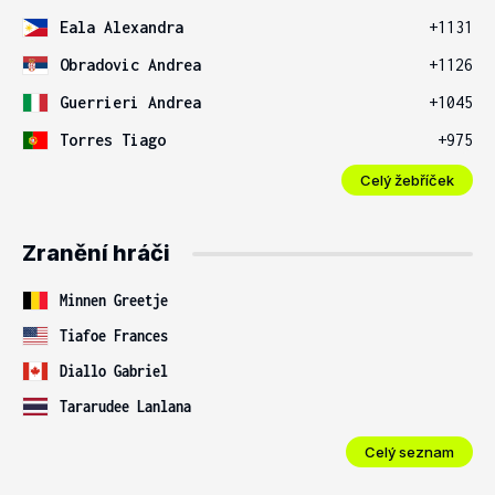
Eala Alexandra
+1131
Obradovic Andrea
+1126
Guerrieri Andrea
+1045
Torres Tiago
+975
Celý žebříček
Zranění hráči
Minnen Greetje
Tiafoe Frances
Diallo Gabriel
Tararudee Lanlana
Celý seznam