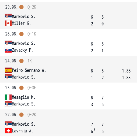
29.06.
Q-2K
Markovic S.
6
6
Miller G.
2
0
28.06.
Q-1K
Markovic S.
6
6
Zavacky P.
2
1
24.06.
1K
Peiro Serrano A.
6
6
1.85
Markovic S.
1
2
1.83
23.06.
Q-OF
Mesaglio M.
6
7
Markovic S.
3
5
22.06.
Q-2K
Markovic S.
7
7
3
Lavrnja A.
6
5