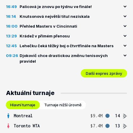
16:49
Palicová je znovu po týdnu ve finále!
16:14
Knutsonová největší titul nezískala
16:00
Přehled Masters v Cincinnati
13:29
Krádež v přímém přenosu
12:45
Lehečku čeká těžký boj o čtvrtfinále na Masters
09:26
Djokovič chce drastickou změnu tenisových
pravidel
Další expres zprávy
Aktuální turnaje
Hlavní turnaje
Turnaje nižší úrovně
Montreal
$9.4M
14
Toronto WTA
$7.4M
13