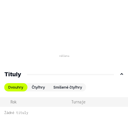
Tituly
Dvouhry
Čtyřhry
Smíšené čtyřhry
Rok
Turnaje
Žádné tituly