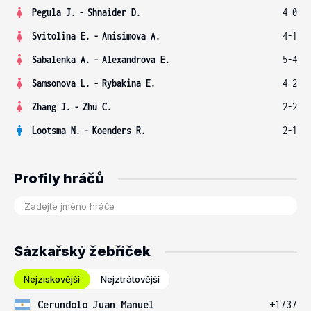
Pegula J.
-
Shnaider D.
4-0
Svitolina E.
-
Anisimova A.
4-1
Sabalenka A.
-
Alexandrova E.
5-4
Samsonova L.
-
Rybakina E.
4-2
Zhang J.
-
Zhu C.
2-2
Lootsma N.
-
Koenders R.
2-1
Profily hráčů
Sázkařský žebříček
Nejziskovější
Nejztrátovější
Cerundolo Juan Manuel
+1737