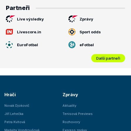
Partneři
Live výsledky
Zprávy
Livescore.in
Sport odds
EuroFotbal
eFotbal
Další partneři
Hráči
Zprávy
Novak Djokovič
Aktuality
Jiří Lehečka
Tenisová Previews
Petra Kvitová
Rozhovory
Markéta Vondroušová
Express zprávy