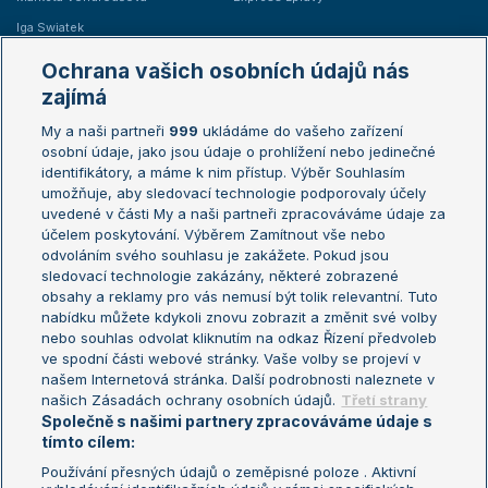
Iga Swiatek
Marie Bouzková
Ochrana vašich osobních údajů nás
Žebříčky
Kalendář turnajů
zajímá
My a naši partneři
999
ukládáme do vašeho zařízení
Žebříček ATP (muži)
Australian Open
osobní údaje, jako jsou údaje o prohlížení nebo jedinečné
Žebříček WTA (ženy)
French Open
identifikátory, a máme k nim přístup. Výběr Souhlasím
umožňuje, aby sledovací technologie podporovaly účely
Sázkařský žebříček
Wimbledon
uvedené v části My a naši partneři zpracováváme údaje za
US Open
účelem poskytování. Výběrem Zamítnout vše nebo
odvoláním svého souhlasu je zakážete. Pokud jsou
Turnaj mistrů
sledovací technologie zakázány, některé zobrazené
Turnaj mistryň
obsahy a reklamy pro vás nemusí být tolik relevantní. Tuto
Aktualní trendy
nabídku můžete kdykoli znovu zobrazit a změnit své volby
nebo souhlas odvolat kliknutím na odkaz Řízení předvoleb
ve spodní části webové stránky. Vaše volby se projeví v
Fotbalové přestupy
našem Internetová stránka. Další podrobnosti naleznete v
Livesport Daily
našich Zásadách ochrany osobních údajů.
Třetí strany
Společně s našimi partnery zpracováváme údaje s
LS Prague Open
tímto cílem:
Používání přesných údajů o zeměpisné poloze . Aktivní