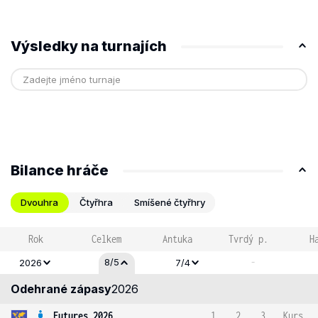
Výsledky na turnajích
Bilance hráče
Dvouhra
Čtyřhra
Smíšené čtyřhry
Rok
Celkem
Antuka
Tvrdý p.
H
-
8/5
2026
7/4
Odehrané zápasy
2026
Futures 2026
1
2
3
Kurs