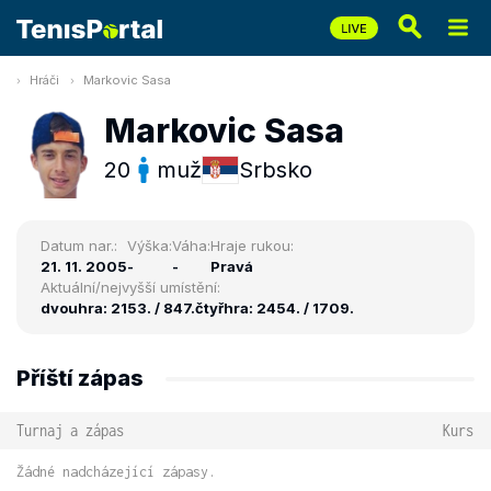
Hráči
Markovic Sasa
Markovic Sasa
20
muž
Srbsko
Datum nar.:
Výška:
Váha:
Hraje rukou:
21. 11. 2005
-
-
Pravá
Aktuální/nejvyšší umístění:
dvouhra: 2153. / 847.
čtyřhra: 2454. / 1709.
Příští zápas
Turnaj a zápas
Kurs
Žádné nadcházející zápasy.