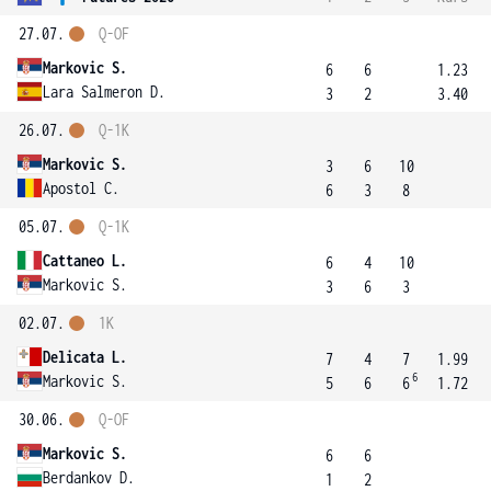
27.07.
Q-OF
Markovic S.
6
6
1.23
Lara Salmeron D.
3
2
3.40
26.07.
Q-1K
Markovic S.
3
6
10
Apostol C.
6
3
8
05.07.
Q-1K
Cattaneo L.
6
4
10
Markovic S.
3
6
3
02.07.
1K
Delicata L.
7
4
7
1.99
6
Markovic S.
5
6
6
1.72
30.06.
Q-OF
Markovic S.
6
6
Berdankov D.
1
2