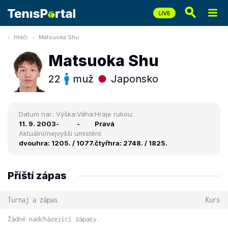
Hráči
Matsuoka Shu
Matsuoka Shu
22
muž
Japonsko
Datum nar.:
Výška:
Váha:
Hraje rukou:
11. 9. 2003
-
-
Pravá
Aktuální/nejvyšší umístění:
dvouhra: 1205. / 1077.
čtyřhra: 2748. / 1825.
Příští zápas
Turnaj a zápas
Kurs
Žádné nadcházející zápasy.