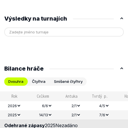
Výsledky na turnajích
Bilance hráče
Dvouhra
Čtyřhra
Smíšené čtyřhry
Rok
Celkem
Antuka
Tvrdý p.
H
2026
6/6
2/1
4/5
2025
14/13
2/1
7/6
Odehrané zápasy
2025
Nezadáno