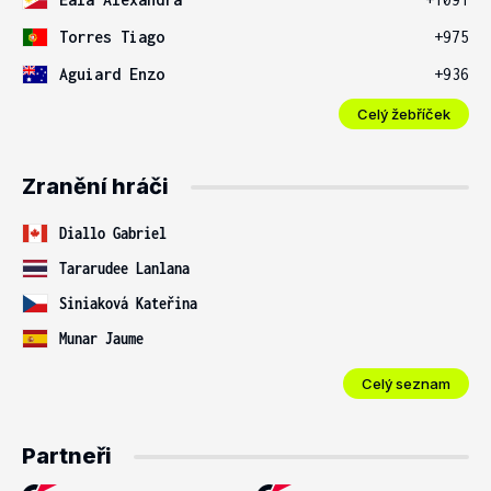
Torres Tiago
+975
Aguiard Enzo
+936
Celý žebříček
Zranění hráči
Diallo Gabriel
Tararudee Lanlana
Siniaková Kateřina
Munar Jaume
Celý seznam
Partneři