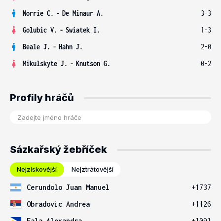
Norrie C.
-
De Minaur A.
3-3
Golubic V.
-
Swiatek I.
1-3
Beale J.
-
Hahn J.
2-0
Mikulskyte J.
-
Knutson G.
0-2
Profily hráčů
Sázkařský žebříček
Nejziskovější
Nejztrátovější
Cerundolo Juan Manuel
+1737
Obradovic Andrea
+1126
Eala Alexandra
+1091