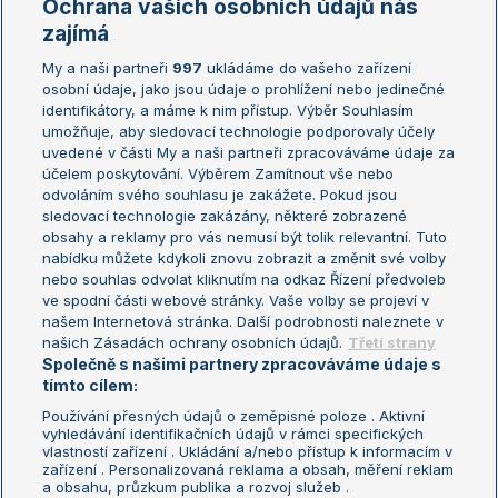
Ochrana vašich osobních údajů nás
Žebříčky
Kalendář turnajů
zajímá
My a naši partneři
997
ukládáme do vašeho zařízení
Žebříček ATP (muži)
Australian Open
osobní údaje, jako jsou údaje o prohlížení nebo jedinečné
Žebříček WTA (ženy)
French Open
identifikátory, a máme k nim přístup. Výběr Souhlasím
umožňuje, aby sledovací technologie podporovaly účely
Sázkařský žebříček
Wimbledon
uvedené v části My a naši partneři zpracováváme údaje za
US Open
účelem poskytování. Výběrem Zamítnout vše nebo
odvoláním svého souhlasu je zakážete. Pokud jsou
Turnaj mistrů
sledovací technologie zakázány, některé zobrazené
Turnaj mistryň
obsahy a reklamy pro vás nemusí být tolik relevantní. Tuto
Aktualní trendy
nabídku můžete kdykoli znovu zobrazit a změnit své volby
nebo souhlas odvolat kliknutím na odkaz Řízení předvoleb
ve spodní části webové stránky. Vaše volby se projeví v
Fotbalové přestupy
našem Internetová stránka. Další podrobnosti naleznete v
Livesport Daily
našich Zásadách ochrany osobních údajů.
Třetí strany
Společně s našimi partnery zpracováváme údaje s
LS Prague Open
tímto cílem:
Používání přesných údajů o zeměpisné poloze . Aktivní
vyhledávání identifikačních údajů v rámci specifických
vlastností zařízení . Ukládání a/nebo přístup k informacím v
Podmínky užití
Nastavení soukromí
zařízení . Personalizovaná reklama a obsah, měření reklam
GDPR a žurnalistika
Reklama
a obsahu, průzkum publika a rozvoj služeb .
Informace o zpracování osobních