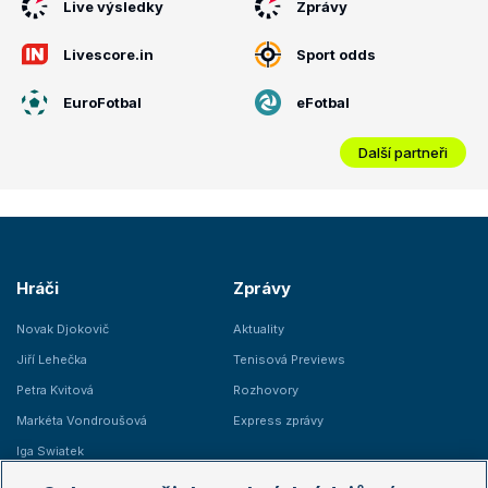
Live výsledky
Zprávy
Livescore.in
Sport odds
EuroFotbal
eFotbal
Další partneři
Hráči
Zprávy
Novak Djokovič
Aktuality
Jiří Lehečka
Tenisová Previews
Petra Kvitová
Rozhovory
Markéta Vondroušová
Express zprávy
Iga Swiatek
Marie Bouzková