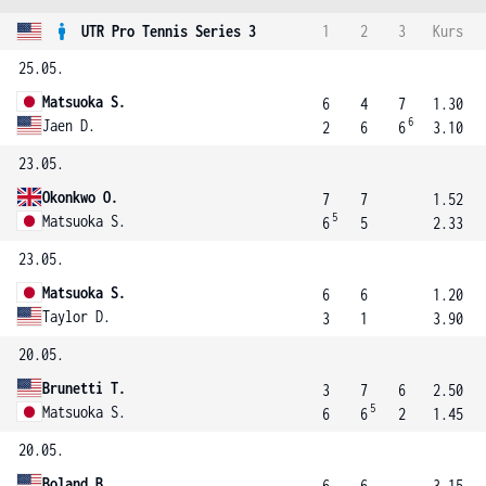
UTR Pro Tennis Series 3
1
2
3
Kurs
25.05.
Matsuoka S.
6
4
7
1.30
6
Jaen D.
2
6
6
3.10
23.05.
Okonkwo O.
7
7
1.52
5
Matsuoka S.
6
5
2.33
23.05.
Matsuoka S.
6
6
1.20
Taylor D.
3
1
3.90
20.05.
Brunetti T.
3
7
6
2.50
5
Matsuoka S.
6
6
2
1.45
20.05.
Boland B.
6
6
3.15