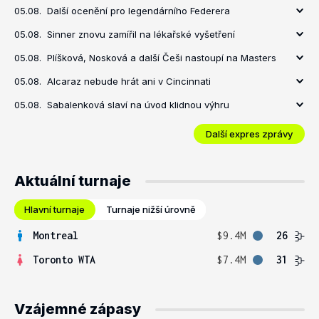
05.08.
Další ocenění pro legendárního Federera
05.08.
Sinner znovu zamířil na lékařské vyšetření
05.08.
Plíšková, Nosková a další Češi nastoupí na Masters
05.08.
Alcaraz nebude hrát ani v Cincinnati
05.08.
Sabalenková slaví na úvod klidnou výhru
Další expres zprávy
Aktuální turnaje
Hlavní turnaje
Turnaje nižší úrovně
Montreal
$9.4M
26
Toronto WTA
$7.4M
31
Vzájemné zápasy