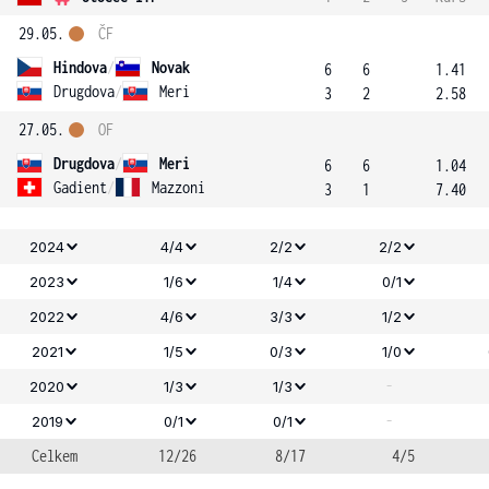
29.05.
ČF
Hindova
/
Novak
6
6
1.41
Drugdova
/
Meri
3
2
2.58
27.05.
OF
Drugdova
/
Meri
6
6
1.04
Gadient
/
Mazzoni
3
1
7.40
2024
4/4
2/2
2/2
2023
1/6
1/4
0/1
2022
4/6
3/3
1/2
2021
1/5
0/3
1/0
-
2020
1/3
1/3
-
2019
0/1
0/1
Celkem
12/26
8/17
4/5