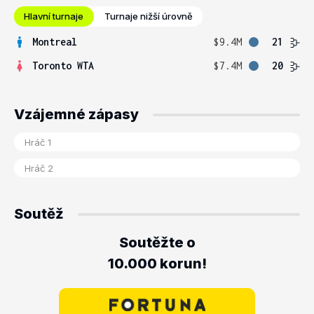
Hlavní turnaje
Turnaje nižší úrovně
Montreal
$9.4M
21
Toronto WTA
$7.4M
20
Vzájemné zápasy
Soutěž
Soutěžte o
10.000 korun!