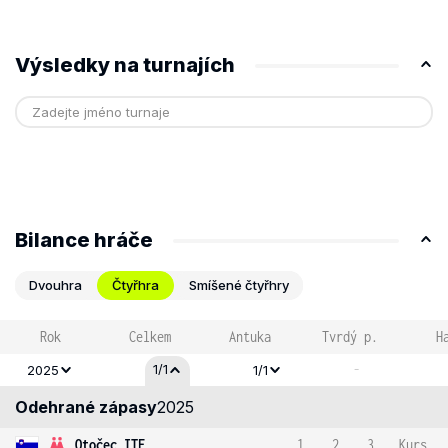
Výsledky na turnajích
Bilance hráče
Dvouhra
Čtyřhra
Smíšené čtyřhry
Rok
Celkem
Antuka
Tvrdý p.
H
-
1/1
2025
1/1
Odehrané zápasy
2025
Otočec ITF
1
2
3
Kurs