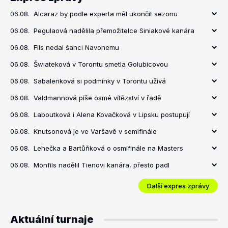
06.08.
Alcaraz by podle experta měl ukončit sezonu
06.08.
Pegulaová nadělila přemožitelce Siniakové kanára
06.08.
Fils nedal šanci Navonemu
06.08.
Šwiateková v Torontu smetla Golubicovou
06.08.
Sabalenková si podmínky v Torontu užívá
06.08.
Valdmannová píše osmé vítězství v řadě
06.08.
Laboutková i Alena Kovačková v Lipsku postupují
06.08.
Knutsonová je ve Varšavě v semifinále
06.08.
Lehečka a Bartůňková o osmifinále na Masters
06.08.
Monfils nadělil Tienovi kanára, přesto padl
Další expres zprávy
Aktuální turnaje