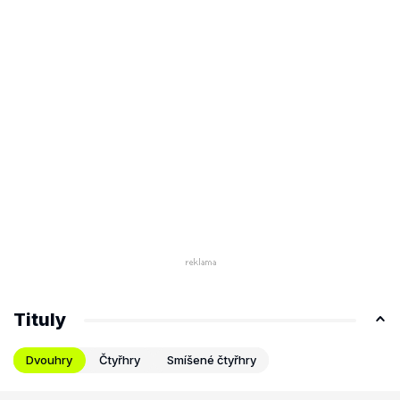
Tituly
Dvouhry
Čtyřhry
Smíšené čtyřhry