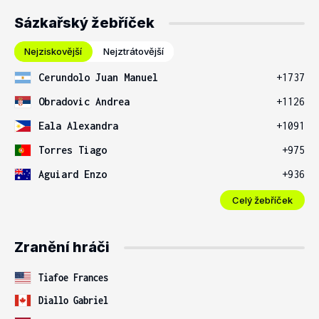
Sázkařský žebříček
Nejziskovější
Nejztrátovější
Cerundolo Juan Manuel
+1737
Obradovic Andrea
+1126
Eala Alexandra
+1091
Torres Tiago
+975
Aguiard Enzo
+936
Celý žebříček
Zranění hráči
Tiafoe Frances
Diallo Gabriel