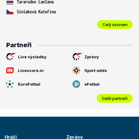
Tararudee Lanlana
Siniaková Kateřina
Celý seznam
Partneři
Live výsledky
Zprávy
Livescore.in
Sport odds
EuroFotbal
eFotbal
Další partneři
Hráči
Zprávy