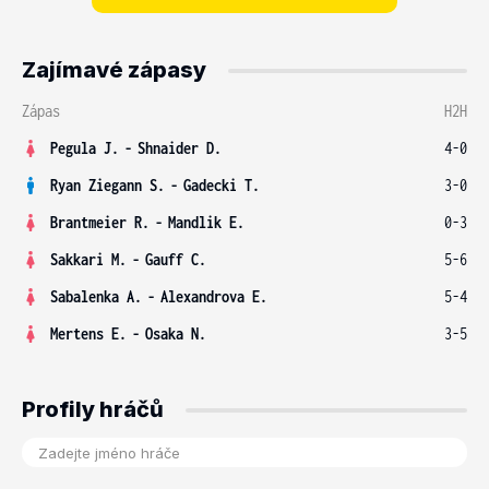
Zajímavé zápasy
Zápas
H2H
Pegula J.
-
Shnaider D.
4-0
Ryan Ziegann S.
-
Gadecki T.
3-0
Brantmeier R.
-
Mandlik E.
0-3
Sakkari M.
-
Gauff C.
5-6
Sabalenka A.
-
Alexandrova E.
5-4
Mertens E.
-
Osaka N.
3-5
Profily hráčů