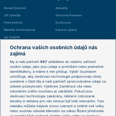
Novak Djokovič
Aktuality
Jiří Lehečka
Tenisová Previews
Petra Kvitová
Rozhovory
Markéta Vondroušová
Express zprávy
Iga Swiatek
Marie Bouzková
Ochrana vašich osobních údajů nás
Žebříčky
Kalendář turnajů
zajímá
My a naši partneři
997
ukládáme do vašeho zařízení
Žebříček ATP (muži)
Australian Open
osobní údaje, jako jsou údaje o prohlížení nebo jedinečné
Žebříček WTA (ženy)
French Open
identifikátory, a máme k nim přístup. Výběr Souhlasím
umožňuje, aby sledovací technologie podporovaly účely
Sázkařský žebříček
Wimbledon
uvedené v části My a naši partneři zpracováváme údaje za
US Open
účelem poskytování. Výběrem Zamítnout vše nebo
odvoláním svého souhlasu je zakážete. Pokud jsou
Turnaj mistrů
sledovací technologie zakázány, některé zobrazené
Turnaj mistryň
obsahy a reklamy pro vás nemusí být tolik relevantní. Tuto
Aktualní trendy
nabídku můžete kdykoli znovu zobrazit a změnit své volby
nebo souhlas odvolat kliknutím na odkaz Řízení předvoleb
ve spodní části webové stránky. Vaše volby se projeví v
Fotbalové přestupy