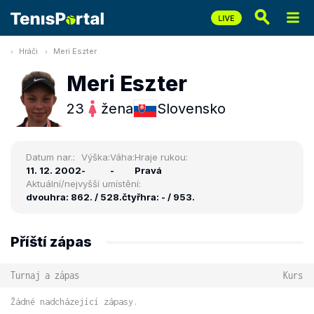
Hráči
Meri Eszter
Meri Eszter
23
žena
Slovensko
Datum nar.:
Výška:
Váha:
Hraje rukou:
11. 12. 2002
-
-
Pravá
Aktuální/nejvyšší umístění:
dvouhra: 862. / 528.
čtyřhra: - / 953.
Příští zápas
Turnaj a zápas
Kurs
Žádné nadcházející zápasy.