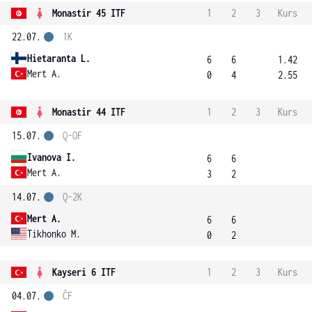
Monastir 45 ITF
1
2
3
Kurs
22.07.
1K
Hietaranta L.
6
6
1.42
Mert A.
0
4
2.55
Monastir 44 ITF
1
2
3
Kurs
15.07.
Q-OF
Ivanova I.
6
6
Mert A.
3
2
14.07.
Q-2K
Mert A.
6
6
Tikhonko M.
0
2
Kayseri 6 ITF
1
2
3
Kurs
04.07.
ČF