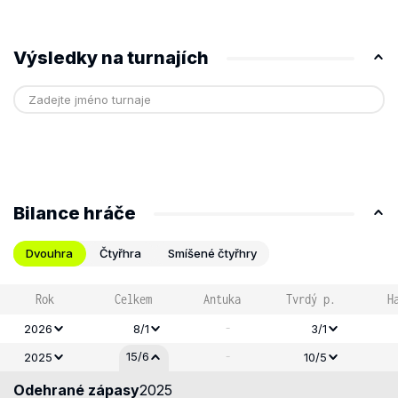
Výsledky na turnajích
Bilance hráče
Dvouhra
Čtyřhra
Smíšené čtyřhry
Rok
Celkem
Antuka
Tvrdý p.
H
-
2026
8/1
3/1
-
15/6
2025
10/5
Odehrané zápasy
2025