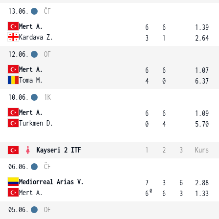
13.06.
ČF
Mert A.
6
6
1.39
Kardava Z.
3
1
2.64
12.06.
OF
Mert A.
6
6
1.07
Toma M.
4
0
6.37
10.06.
1K
Mert A.
6
6
1.09
Turkmen D.
0
4
5.70
Kayseri 2 ITF
1
2
3
Kurs
06.06.
ČF
Mediorreal Arias V.
7
3
6
2.88
0
Mert A.
6
6
3
1.33
05.06.
OF