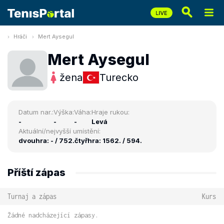
Hráči
Mert Aysegul
Mert Aysegul
žena
Turecko
Datum nar.:
Výška:
Váha:
Hraje rukou:
-
-
-
Levá
Aktuální/nejvyšší umístění:
dvouhra: - / 752.
čtyřhra: 1562. / 594.
Příští zápas
Turnaj a zápas
Kurs
Žádné nadcházející zápasy.