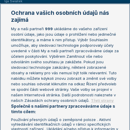
Iga Swiatek
Marie Bouzková
Ochrana vašich osobních údajů nás
Žebříčky
Kalendář turnajů
zajímá
My a naši partneři
999
ukládáme do vašeho zařízení
Žebříček ATP (muži)
Australian Open
osobní údaje, jako jsou údaje o prohlížení nebo jedinečné
Žebříček WTA (ženy)
French Open
identifikátory, a máme k nim přístup. Výběr Souhlasím
umožňuje, aby sledovací technologie podporovaly účely
Sázkařský žebříček
Wimbledon
uvedené v části My a naši partneři zpracováváme údaje za
US Open
účelem poskytování. Výběrem Zamítnout vše nebo
odvoláním svého souhlasu je zakážete. Pokud jsou
Turnaj mistrů
sledovací technologie zakázány, některé zobrazené
Turnaj mistryň
obsahy a reklamy pro vás nemusí být tolik relevantní. Tuto
Aktualní trendy
nabídku můžete kdykoli znovu zobrazit a změnit své volby
nebo souhlas odvolat kliknutím na odkaz Řízení předvoleb
ve spodní části webové stránky. Vaše volby se projeví v
Fotbalové přestupy
našem Internetová stránka. Další podrobnosti naleznete v
Livesport Daily
našich Zásadách ochrany osobních údajů.
Třetí strany
Společně s našimi partnery zpracováváme údaje s
LS Prague Open
tímto cílem:
Používání přesných údajů o zeměpisné poloze . Aktivní
vyhledávání identifikačních údajů v rámci specifických
vlastností zařízení . Ukládání a/nebo přístup k informacím v