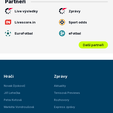
Partneři
Live výsledky
Zprávy
Livescore.in
Sport odds
EuroFotbal
eFotbal
Další partneři
Hráči
Zprávy
Novak Djokovič
Aktuality
Jiří Lehečka
Tenisová Previews
Petra Kvitová
Rozhovory
Markéta Vondroušová
Express zprávy