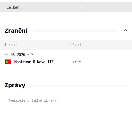
Celkem:
1
Zranění
Turnaj
Důvod
04.06.2026 - ?
Montemor-O-Novo ITF
skreč
Zprávy
Nenalezeny žádné zprávy.