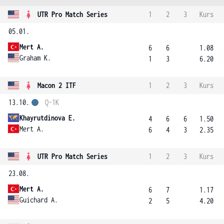
UTR Pro Match Series
1
2
3
Kurs
05.01.
Mert A.
6
6
1.08
Graham K.
1
3
6.20
Macon 2 ITF
1
2
3
Kurs
13.10.
Q-1K
Khayrutdinova E.
4
6
6
1.50
Mert A.
6
4
3
2.35
UTR Pro Match Series
1
2
3
Kurs
23.08.
Mert A.
6
7
1.17
Guichard A.
2
5
4.20