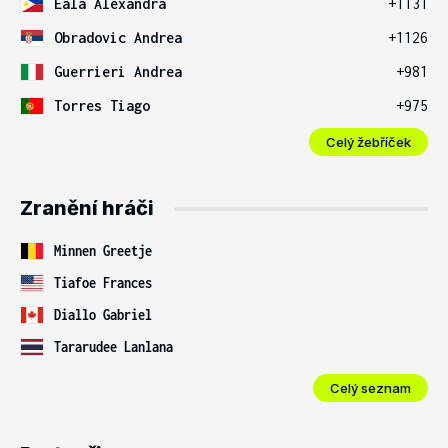
Eala Alexandra
+1131
Obradovic Andrea
+1126
Guerrieri Andrea
+981
Torres Tiago
+975
Celý žebříček
Zranění hráči
Minnen Greetje
Tiafoe Frances
Diallo Gabriel
Tararudee Lanlana
Celý seznam