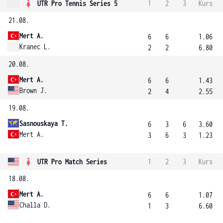
UTR Pro Tennis Series 5
1
2
3
Kurs
21.08.
Mert A.
6
6
1.06
Kranec L.
2
2
6.80
20.08.
Mert A.
6
6
1.43
Brown J.
2
4
2.55
19.08.
Sasnouskaya T.
6
3
6
3.60
Mert A.
3
6
3
1.23
UTR Pro Match Series
1
2
3
Kurs
18.08.
Mert A.
6
6
1.07
Challa D.
1
3
6.60