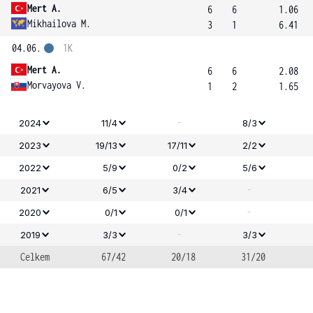
Mert A.
6
6
1.06
Mikhailova M.
3
1
6.41
04.06.
1K
Mert A.
6
6
2.08
Morvayova V.
1
2
1.65
-
2024
11/4
8/3
2023
19/13
17/11
2/2
2022
5/9
0/2
5/6
-
2021
6/5
3/4
-
2020
0/1
0/1
-
2019
3/3
3/3
Celkem
67/42
20/18
31/20