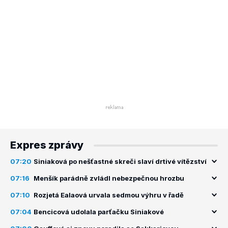
Expres zprávy
07:20
Siniaková po nešťastné skreči slaví drtivé vítězství
07:16
Menšík parádně zvládl nebezpečnou hrozbu
07:10
Rozjetá Ealaová urvala sedmou výhru v řadě
07:04
Bencicová udolala parťačku Siniakové