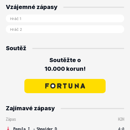
Vzájemné zápasy
Soutěž
Soutěžte o
10.000 korun!
Zajímavé zápasy
Zápas
H2H
Pegula J.
-
Shnaider D.
4-0