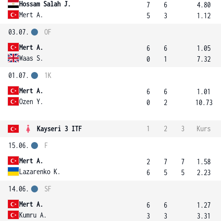
Hossam Salah J.
7
6
4.80
Mert A.
5
3
1.12
03.07.
OF
Mert A.
6
6
1.05
Waas S.
0
1
7.32
01.07.
1K
Mert A.
6
6
1.01
Ozen Y.
0
2
10.73
Kayseri 3 ITF
1
2
3
Kurs
15.06.
F
Mert A.
2
7
7
1.58
Lazarenko K.
6
5
5
2.23
14.06.
SF
Mert A.
6
6
1.27
Kumru A.
3
3
3.31