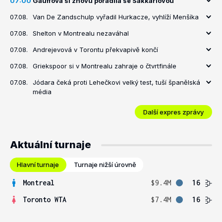
07:00
Gauffová si znovu poradila se Sakkariovou
07.08.
Van De Zandschulp vyřadil Hurkacze, vyhlíží Menšíka
07.08.
Shelton v Montrealu nezaváhal
07.08.
Andrejevová v Torontu překvapivě končí
07.08.
Griekspoor si v Montrealu zahraje o čtvrtfinále
07.08.
Jódara čeká proti Lehečkovi velký test, tuší španělská
média
Další expres zprávy
Aktuální turnaje
Hlavní turnaje
Turnaje nižší úrovně
Montreal
$9.4M
16
Toronto WTA
$7.4M
16