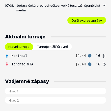
07.08.
Jódara čeká proti Lehečkovi velký test, tuší španělská
média
Další expres zprávy
Aktuální turnaje
Hlavní turnaje
Turnaje nižší úrovně
Montreal
$9.4M
16
Toronto WTA
$7.4M
16
Vzájemné zápasy