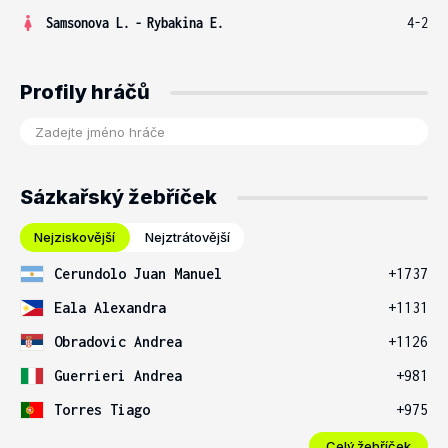
Samsonova L.
-
Rybakina E.
4-2
Profily hráčů
Sázkařský žebříček
Nejziskovější
Nejztrátovější
Cerundolo Juan Manuel
+1737
Eala Alexandra
+1131
Obradovic Andrea
+1126
Guerrieri Andrea
+981
Torres Tiago
+975
Celý žebříček