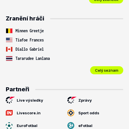
Zranění hráči
Minnen Greetje
Tiafoe Frances
Diallo Gabriel
Tararudee Lanlana
Celý seznam
Partneři
Live výsledky
Zprávy
Livescore.in
Sport odds
EuroFotbal
eFotbal