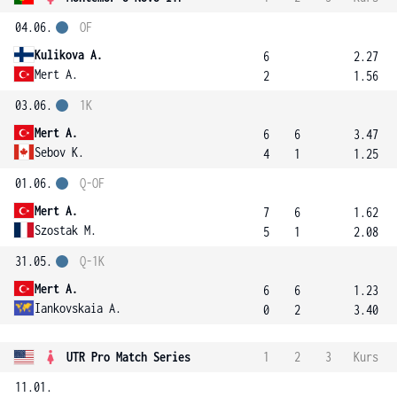
04.06.
OF
Kulikova A.
6
2.27
Mert A.
2
1.56
03.06.
1K
Mert A.
6
6
3.47
Sebov K.
4
1
1.25
01.06.
Q-OF
Mert A.
7
6
1.62
Szostak M.
5
1
2.08
31.05.
Q-1K
Mert A.
6
6
1.23
Iankovskaia A.
0
2
3.40
UTR Pro Match Series
1
2
3
Kurs
11.01.