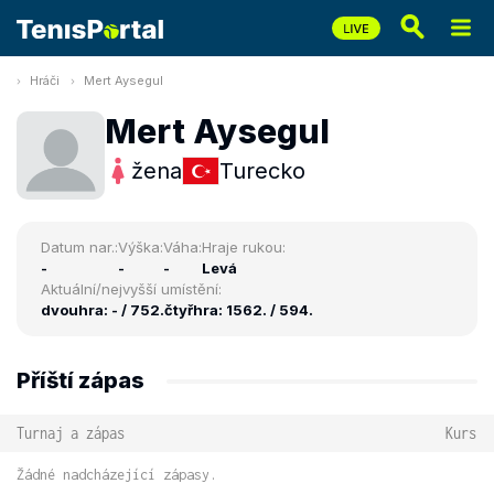
Hráči
Mert Aysegul
Mert Aysegul
žena
Turecko
Datum nar.:
Výška:
Váha:
Hraje rukou:
-
-
-
Levá
Aktuální/nejvyšší umístění:
dvouhra: - / 752.
čtyřhra: 1562. / 594.
Příští zápas
Turnaj a zápas
Kurs
Žádné nadcházející zápasy.