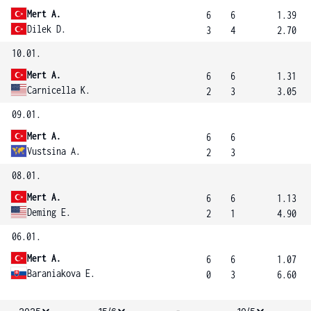
Mert A.
6
6
1.39
Dilek D.
3
4
2.70
10.01.
Mert A.
6
6
1.31
Carnicella K.
2
3
3.05
09.01.
Mert A.
6
6
Vustsina A.
2
3
08.01.
Mert A.
6
6
1.13
Deming E.
2
1
4.90
06.01.
Mert A.
6
6
1.07
Baraniakova E.
0
3
6.60
-
2025
15/6
10/5