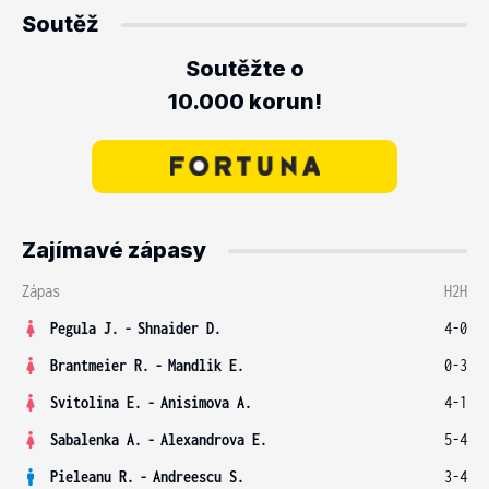
Soutěž
Soutěžte o
10.000 korun!
Zajímavé zápasy
Zápas
H2H
Pegula J.
-
Shnaider D.
4-0
Brantmeier R.
-
Mandlik E.
0-3
Svitolina E.
-
Anisimova A.
4-1
Sabalenka A.
-
Alexandrova E.
5-4
Pieleanu R.
-
Andreescu S.
3-4