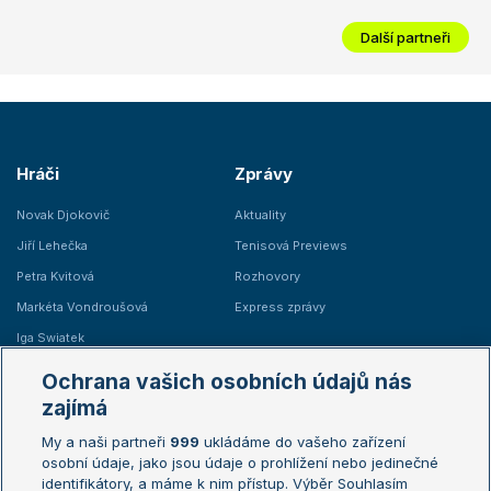
Další partneři
Hráči
Zprávy
Novak Djokovič
Aktuality
Jiří Lehečka
Tenisová Previews
Petra Kvitová
Rozhovory
Markéta Vondroušová
Express zprávy
Iga Swiatek
Marie Bouzková
Ochrana vašich osobních údajů nás
Žebříčky
Kalendář turnajů
zajímá
My a naši partneři
999
ukládáme do vašeho zařízení
Žebříček ATP (muži)
Australian Open
osobní údaje, jako jsou údaje o prohlížení nebo jedinečné
Žebříček WTA (ženy)
French Open
identifikátory, a máme k nim přístup. Výběr Souhlasím