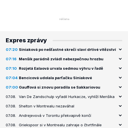
Expres zprávy
07:20
Siniaková po nešťastné skreči slaví drtivé vítězství
07:16
Menšík parádně zvládl nebezpečnou hrozbu
07:10
Rozjetá Ealaová urvala sedmou výhru v řadě
07:04
Bencicová udolala parťačku Siniakové
07:00
Gauffová si znovu poradila se Sakkariovou
07.08.
Van De Zandschulp vyřadil Hurkacze, vyhlíží Menšíka
07.08.
Shelton v Montrealu nezaváhal
07.08.
Andrejevová v Torontu překvapivě končí
07.08.
Griekspoor si v Montrealu zahraje o čtvrtfinále