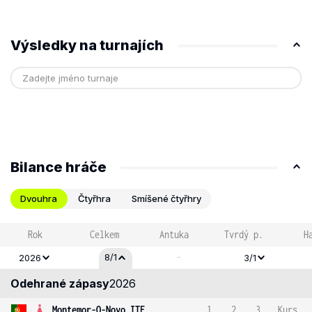
Výsledky na turnajích
Bilance hráče
Dvouhra
Čtyřhra
Smíšené čtyřhry
Rok
Celkem
Antuka
Tvrdý p.
H
-
8/1
2026
3/1
Odehrané zápasy
2026
Montemor-O-Novo ITF
1
2
3
Kurs