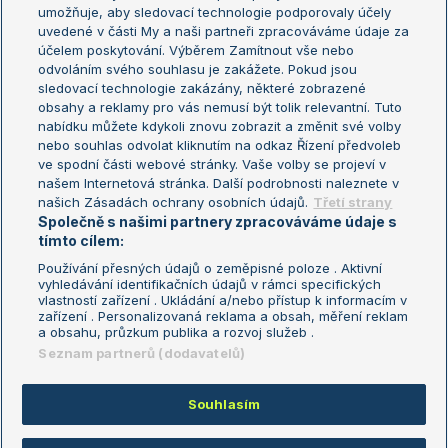
umožňuje, aby sledovací technologie podporovaly účely
Sázkařský žebříček
Wimbledon
uvedené v části My a naši partneři zpracováváme údaje za
US Open
účelem poskytování. Výběrem Zamítnout vše nebo
odvoláním svého souhlasu je zakážete. Pokud jsou
Turnaj mistrů
sledovací technologie zakázány, některé zobrazené
Turnaj mistryň
obsahy a reklamy pro vás nemusí být tolik relevantní. Tuto
Aktualní trendy
nabídku můžete kdykoli znovu zobrazit a změnit své volby
nebo souhlas odvolat kliknutím na odkaz Řízení předvoleb
ve spodní části webové stránky. Vaše volby se projeví v
Fotbalové přestupy
našem Internetová stránka. Další podrobnosti naleznete v
Livesport Daily
našich Zásadách ochrany osobních údajů.
Třetí strany
Společně s našimi partnery zpracováváme údaje s
LS Prague Open
tímto cílem:
Používání přesných údajů o zeměpisné poloze . Aktivní
vyhledávání identifikačních údajů v rámci specifických
vlastností zařízení . Ukládání a/nebo přístup k informacím v
Podmínky užití
Nastavení soukromí
zařízení . Personalizovaná reklama a obsah, měření reklam
GDPR a žurnalistika
Reklama
a obsahu, průzkum publika a rozvoj služeb .
Informace o zpracování osobních
Kontakt
Seznam partnerů (dodavatelů)
údajů
Tiráž
Souhlasím
Copyright © 2008-2026 TenisPortal.cz. Využíváme zpravodajství ČTK.