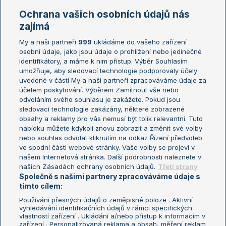
Marie Bouzková
Ochrana vašich osobních údajů nás
Žebříčky
Kalendář turnajů
zajímá
My a naši partneři
999
ukládáme do vašeho zařízení
Žebříček ATP (muži)
Australian Open
osobní údaje, jako jsou údaje o prohlížení nebo jedinečné
Žebříček WTA (ženy)
French Open
identifikátory, a máme k nim přístup. Výběr Souhlasím
umožňuje, aby sledovací technologie podporovaly účely
Sázkařský žebříček
Wimbledon
uvedené v části My a naši partneři zpracováváme údaje za
US Open
účelem poskytování. Výběrem Zamítnout vše nebo
odvoláním svého souhlasu je zakážete. Pokud jsou
Turnaj mistrů
sledovací technologie zakázány, některé zobrazené
Turnaj mistryň
obsahy a reklamy pro vás nemusí být tolik relevantní. Tuto
Aktualní trendy
nabídku můžete kdykoli znovu zobrazit a změnit své volby
nebo souhlas odvolat kliknutím na odkaz Řízení předvoleb
ve spodní části webové stránky. Vaše volby se projeví v
Fotbalové přestupy
našem Internetová stránka. Další podrobnosti naleznete v
Livesport Daily
našich Zásadách ochrany osobních údajů.
Třetí strany
Společně s našimi partnery zpracováváme údaje s
LS Prague Open
tímto cílem:
Používání přesných údajů o zeměpisné poloze . Aktivní
vyhledávání identifikačních údajů v rámci specifických
vlastností zařízení . Ukládání a/nebo přístup k informacím v
Podmínky užití
Nastavení soukromí
zařízení . Personalizovaná reklama a obsah, měření reklam