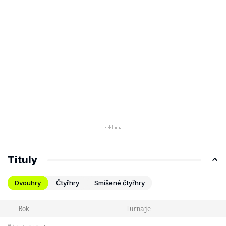
Tituly
Dvouhry
Čtyřhry
Smíšené čtyřhry
Rok
Turnaje