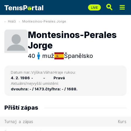
Hráči
Montesinos-Perales Jorge
Montesinos-Perales
Jorge
40
muž
Španělsko
Datum nar.:
Výška:
Váha:
Hraje rukou:
4. 2. 1986
-
-
Pravá
Aktuální/nejvyšší umístění:
dvouhra: - / 1473.
čtyřhra: - / 1688.
Příští zápas
Turnaj a zápas
Kurs