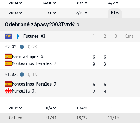
2004
14/10
8/6
4/2
1/1
2003
3/11
2/10
Odehrané zápasy
2003
Tvrdý p.
Futures 03
1
2
3
Kurs
02.02.
Q-2K
Garcia-Lopez G.
6
6
Montesinos-Perales J.
0
3
01.02.
Q-1K
Montesinos-Perales J.
6
6
Murgulia O.
2
4
-
2002
0/4
0/4
Celkem
31/44
18/32
11/10