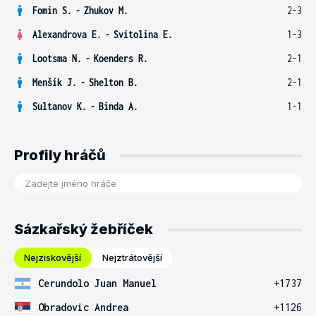
Fomin S.
-
Zhukov M.
2-3
Alexandrova E.
-
Svitolina E.
1-3
Lootsma N.
-
Koenders R.
2-1
Menšík J.
-
Shelton B.
2-1
Sultanov K.
-
Binda A.
1-1
Profily hráčů
Sázkařský žebříček
Nejziskovější
Nejztrátovější
Cerundolo Juan Manuel
+1737
Obradovic Andrea
+1126