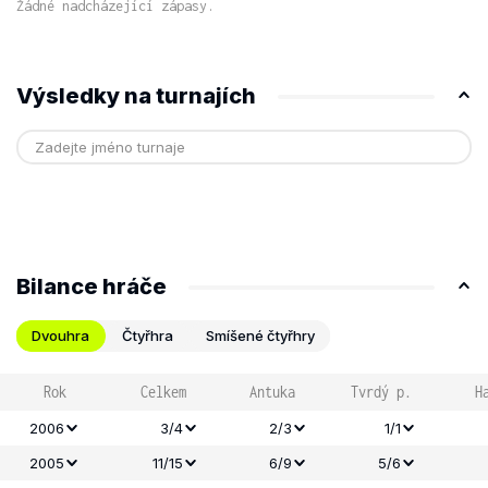
Žádné nadcházející zápasy.
Výsledky na turnajích
Bilance hráče
Dvouhra
Čtyřhra
Smíšené čtyřhry
Rok
Celkem
Antuka
Tvrdý p.
H
2006
3/4
2/3
1/1
2005
11/15
6/9
5/6