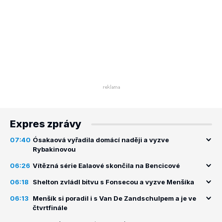
Expres zprávy
07:40
Ósakaová vyřadila domácí naději a vyzve
Rybakinovou
06:26
Vítězná série Ealaové skončila na Bencicové
06:18
Shelton zvládl bitvu s Fonsecou a vyzve Menšíka
06:13
Menšík si poradil i s Van De Zandschulpem a je ve
čtvrtfinále