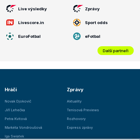
Live výsledky
Zprávy
Livescore.in
Sport odds
EuroFotbal
eFotbal
Další partneři
Hráči
Zprávy
Novak Djokovič
Aktuality
Jiří Lehečka
Tenisová Previews
Petra Kvitová
Rozhovory
Markéta Vondroušová
Express zprávy
Iga Swiatek