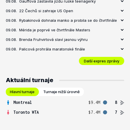
09.08.
Gauffová zastavila jízdu ruské teenagerky
09.08.
22 Čechů si zahraje US Open
09.08.
Rybakinová dohnala manko a probila se do čtvrtfinále
09.08.
Mérida je poprvé ve čtvrtfinále Masters
09.08.
Brenda Fruhvirtová slaví jasnou výhru
09.08.
Palicová prohrála maratonské finále
Další expres zprávy
Aktuální turnaje
Hlavní turnaje
Turnaje nižší úrovně
Montreal
$9.4M
8
Toronto WTA
$7.4M
7