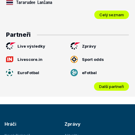
Tararudee Lanlana
Celý seznam
Partneři
Live výsledky
Zprávy
Livescore.in
Sport odds
EuroFotbal
eFotbal
Další partneři
Hráči
Zprávy