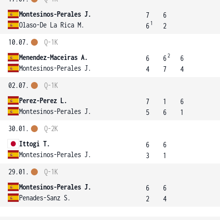
Montesinos-Perales J.
7
6
1
Olaso-De La Rica M.
6
2
10.07.
Q-1K
2
Menendez-Maceiras A.
6
6
6
Montesinos-Perales J.
4
7
4
02.07.
Q-1K
Perez-Perez L.
7
1
6
Montesinos-Perales J.
5
6
1
30.01.
Q-2K
Ittogi T.
6
6
Montesinos-Perales J.
3
1
29.01.
Q-1K
Montesinos-Perales J.
6
6
Penades-Sanz S.
2
4