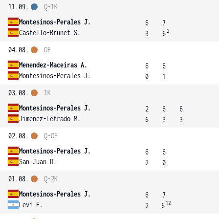
11.09.
Q-1K
Montesinos-Perales J.
6
7
2
Castello-Brunet S.
3
6
04.08.
OF
Menendez-Maceiras A.
6
6
Montesinos-Perales J.
0
1
03.08.
1K
Montesinos-Perales J.
2
6
6
Jimenez-Letrado M.
6
3
3
02.08.
Q-OF
Montesinos-Perales J.
6
6
San Juan D.
2
0
01.08.
Q-2K
Montesinos-Perales J.
6
7
12
Levi F.
2
6