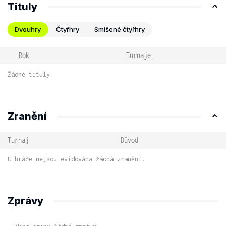
Tituly
Dvouhry
Čtyřhry
Smíšené čtyřhry
Rok
Turnaje
Žádné tituly
Zranění
Turnaj
Důvod
U hráče nejsou evidována žádná zranění.
Zprávy