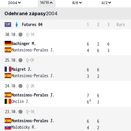
14/10
2004
8/6
4/2
Odehrané zápasy
2004
Futures 04
1
2
3
Kurs
30.10.
Q-1K
Bachinger M.
6
2
6
Montesinos-Perales J.
4
6
3
25.10.
Q-OF
Maigret J.
6
6
Montesinos-Perales J.
3
2
24.10.
Q-2K
Montesinos-Perales J.
7
6
6
Onclin J.
6
3
23.10.
Q-1K
Montesinos-Perales J.
6
6
Malobicky R.
4
2