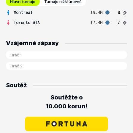
Hlavní turnaje
Turnaje nižší úrovně
Montreal
$9.4M
8
Toronto WTA
$7.4M
7
Vzájemné zápasy
Soutěž
Soutěžte o
10.000 korun!