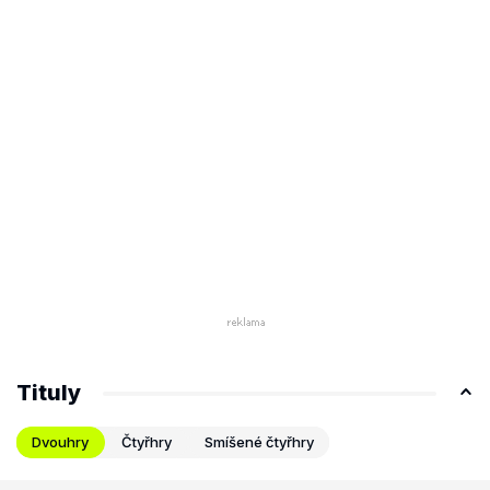
Tituly
Dvouhry
Čtyřhry
Smíšené čtyřhry