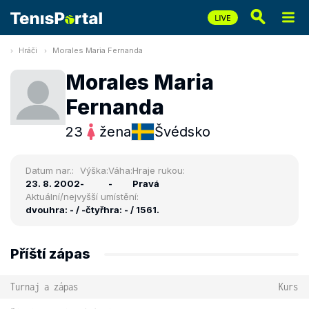
Hráči
Morales Maria Fernanda
Morales Maria
Fernanda
23
žena
Švédsko
Datum nar.:
Výška:
Váha:
Hraje rukou:
23. 8. 2002
-
-
Pravá
Aktuální/nejvyšší umístění:
dvouhra: - / -
čtyřhra: - / 1561.
Příští zápas
Turnaj a zápas
Kurs