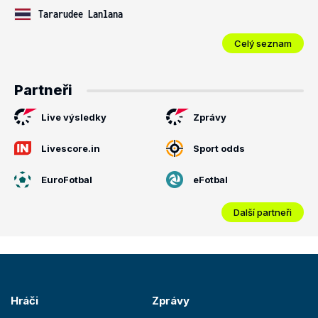
Tararudee Lanlana
Celý seznam
Partneři
Live výsledky
Zprávy
Livescore.in
Sport odds
EuroFotbal
eFotbal
Další partneři
Hráči
Zprávy