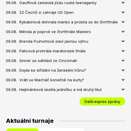
09.08.
Gauffová zastavila jízdu ruské teenagerky
09.08.
22 Čechů si zahraje US Open
09.08.
Rybakinová dohnala manko a probila se do čtvrtfinále
09.08.
Mérida je poprvé ve čtvrtfinále Masters
09.08.
Brenda Fruhvirtová slaví jasnou výhru
09.08.
Palicová prohrála maratonské finále
09.08.
Sinner se odhlásil ze Cincinnati
09.08.
Dojde ke střídání na ženském trůnu?
09.08.
Vrátí se Macháč konečně na kurty?
09.08.
Hejtmánková skolila jedničku a má druhý titul
Další expres zprávy
Aktuální turnaje