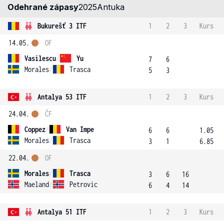
Odehrané zápasy
2025
Antuka
Bukurešť 3 ITF
1
2
3
Kurs
14.05.
OF
Vasilescu
/
Yu
7
6
Morales
/
Trasca
5
3
Antalya 53 ITF
1
2
3
Kurs
24.04.
ČF
Coppez
/
Van Impe
6
6
1.05
Morales
/
Trasca
3
1
6.85
22.04.
OF
Morales
/
Trasca
3
6
16
Maeland
/
Petrovic
6
4
14
Antalya 51 ITF
1
2
3
Kurs