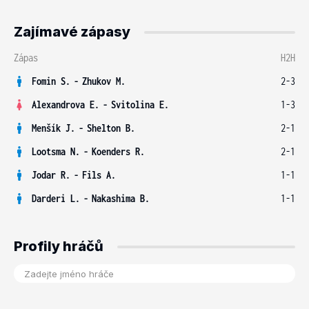
Zajímavé zápasy
Zápas
H2H
Fomin S.
-
Zhukov M.
2-3
Alexandrova E.
-
Svitolina E.
1-3
Menšík J.
-
Shelton B.
2-1
Lootsma N.
-
Koenders R.
2-1
Jodar R.
-
Fils A.
1-1
Darderi L.
-
Nakashima B.
1-1
Profily hráčů