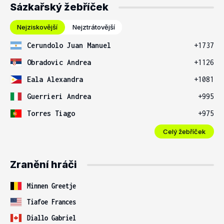
Sázkařský žebříček
Nejziskovější
Nejztrátovější
Cerundolo Juan Manuel
+1737
Obradovic Andrea
+1126
Eala Alexandra
+1081
Guerrieri Andrea
+995
Torres Tiago
+975
Celý žebříček
Zranění hráči
Minnen Greetje
Tiafoe Frances
Diallo Gabriel