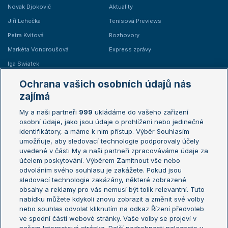
Novak Djokovič
Aktuality
Jiří Lehečka
Tenisová Previews
Petra Kvitová
Rozhovory
Markéta Vondroušová
Express zprávy
Iga Swiatek
Marie Bouzková
Ochrana vašich osobních údajů nás
Žebříčky
Kalendář turnajů
zajímá
My a naši partneři
999
ukládáme do vašeho zařízení
Žebříček ATP (muži)
Australian Open
osobní údaje, jako jsou údaje o prohlížení nebo jedinečné
Žebříček WTA (ženy)
French Open
identifikátory, a máme k nim přístup. Výběr Souhlasím
umožňuje, aby sledovací technologie podporovaly účely
Sázkařský žebříček
Wimbledon
uvedené v části My a naši partneři zpracováváme údaje za
US Open
účelem poskytování. Výběrem Zamítnout vše nebo
odvoláním svého souhlasu je zakážete. Pokud jsou
Turnaj mistrů
sledovací technologie zakázány, některé zobrazené
Turnaj mistryň
obsahy a reklamy pro vás nemusí být tolik relevantní. Tuto
Aktualní trendy
nabídku můžete kdykoli znovu zobrazit a změnit své volby
nebo souhlas odvolat kliknutím na odkaz Řízení předvoleb
ve spodní části webové stránky. Vaše volby se projeví v
Fotbalové přestupy