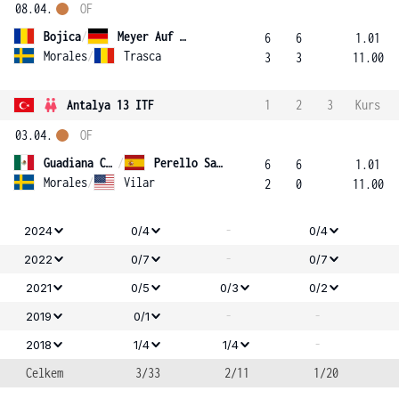
08.04.
OF
Bojica
/
Meyer Auf Der Heide
6
6
1.01
Morales
/
Trasca
3
3
11.00
Antalya 13 ITF
1
2
3
Kurs
03.04.
OF
Guadiana Campos
/
Perello Saavedra
6
6
1.01
Morales
/
Vilar
2
0
11.00
-
2024
0/4
0/4
-
2022
0/7
0/7
2021
0/5
0/3
0/2
-
-
2019
0/1
-
2018
1/4
1/4
Celkem
3/33
2/11
1/20