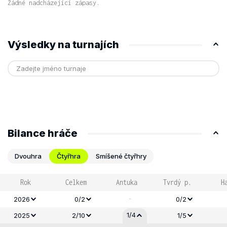
Žádné nadcházející zápasy.
Výsledky na turnajích
Bilance hráče
Dvouhra
Čtyřhra
Smíšené čtyřhry
Rok
Celkem
Antuka
Tvrdý p.
H
-
2026
0/2
0/2
1/4
2025
2/10
1/5