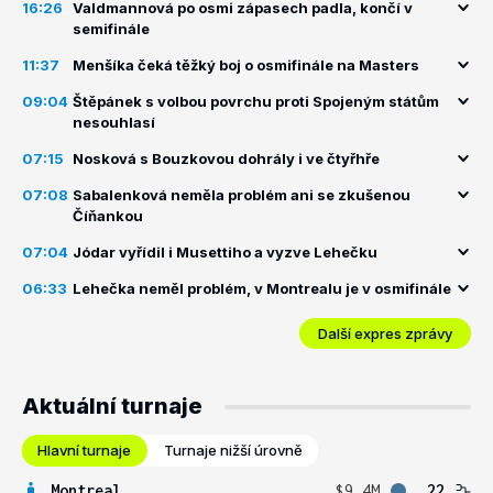
16:26
Valdmannová po osmi zápasech padla, končí v
semifinále
11:37
Menšíka čeká těžký boj o osmifinále na Masters
09:04
Štěpánek s volbou povrchu proti Spojeným státům
nesouhlasí
07:15
Nosková s Bouzkovou dohrály i ve čtyřhře
07:08
Sabalenková neměla problém ani se zkušenou
Číňankou
07:04
Jódar vyřídil i Musettiho a vyzve Lehečku
06:33
Lehečka neměl problém, v Montrealu je v osmifinále
Další expres zprávy
Aktuální turnaje
Hlavní turnaje
Turnaje nižší úrovně
Montreal
$9.4M
22