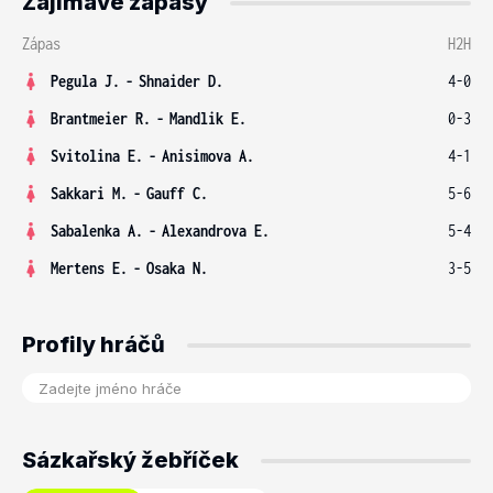
Zajímavé zápasy
Zápas
H2H
Pegula J.
-
Shnaider D.
4-0
Brantmeier R.
-
Mandlik E.
0-3
Svitolina E.
-
Anisimova A.
4-1
Sakkari M.
-
Gauff C.
5-6
Sabalenka A.
-
Alexandrova E.
5-4
Mertens E.
-
Osaka N.
3-5
Profily hráčů
Sázkařský žebříček