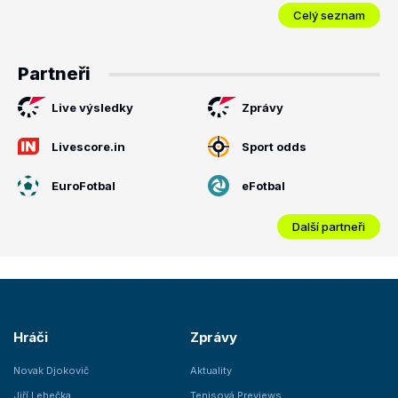
Celý seznam
Partneři
Live výsledky
Zprávy
Livescore.in
Sport odds
EuroFotbal
eFotbal
Další partneři
Hráči
Zprávy
Novak Djokovič
Aktuality
Jiří Lehečka
Tenisová Previews