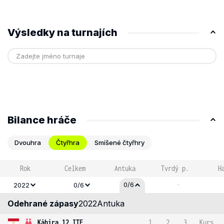
Výsledky na turnajích
Bilance hráče
Dvouhra
Čtyřhra
Smíšené čtyřhry
Rok
Celkem
Antuka
Tvrdý p.
H
-
0/6
2022
0/6
Odehrané zápasy
2022
Antuka
Káhira 12 ITF
1
2
3
Kurs