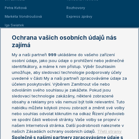
Petra Kvitová
Rozhovory
Markéta Vondroušová
Express zprávy
Iga Swiatek
Marie Bouzková
Ochrana vašich osobních údajů nás
Žebříčky
Kalendář turnajů
zajímá
My a naši partneři
999
ukládáme do vašeho zařízení
Žebříček ATP (muži)
Australian Open
osobní údaje, jako jsou údaje o prohlížení nebo jedinečné
Žebříček WTA (ženy)
French Open
identifikátory, a máme k nim přístup. Výběr Souhlasím
umožňuje, aby sledovací technologie podporovaly účely
Sázkařský žebříček
Wimbledon
uvedené v části My a naši partneři zpracováváme údaje za
US Open
účelem poskytování. Výběrem Zamítnout vše nebo
odvoláním svého souhlasu je zakážete. Pokud jsou
Turnaj mistrů
sledovací technologie zakázány, některé zobrazené
Turnaj mistryň
obsahy a reklamy pro vás nemusí být tolik relevantní. Tuto
Aktualní trendy
nabídku můžete kdykoli znovu zobrazit a změnit své volby
nebo souhlas odvolat kliknutím na odkaz Řízení předvoleb
ve spodní části webové stránky. Vaše volby se projeví v
Fotbalové přestupy
našem Internetová stránka. Další podrobnosti naleznete v
Livesport Daily
našich Zásadách ochrany osobních údajů.
Třetí strany
Společně s našimi partnery zpracováváme údaje s
LS Prague Open