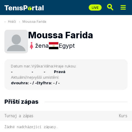
Hráči
Moussa Farida
Moussa Farida
žena
Egypt
Datum nar.:
Výška:
Váha:
Hraje rukou:
-
-
-
Pravá
Aktuální/nejvyšší umístění:
dvouhra: - / -
čtyřhra: - / -
Příští zápas
Turnaj a zápas
Kurs
Žádné nadcházející zápasy.