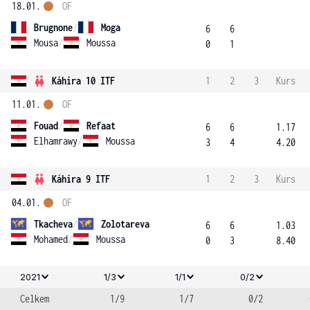
18.01.
OF
Brugnone
/
Moga
6
6
Mousa
/
Moussa
0
1
Káhira 10 ITF
1
2
3
Kurs
11.01.
OF
Fouad
/
Refaat
6
6
1.17
Elhamrawy
/
Moussa
3
4
4.20
Káhira 9 ITF
1
2
3
Kurs
04.01.
OF
Tkacheva
/
Zolotareva
6
6
1.03
Mohamed
/
Moussa
0
3
8.40
2021
1/3
1/1
0/2
Celkem
1/9
1/7
0/2