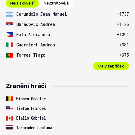
Nejziskovější
Nejztrátovější
Cerundolo Juan Manuel
+1737
Obradovic Andrea
+1126
Eala Alexandra
+1091
Guerrieri Andrea
+981
Torres Tiago
+975
Celý žebříček
Zranění hráči
Minnen Greetje
Tiafoe Frances
Diallo Gabriel
Tararudee Lanlana