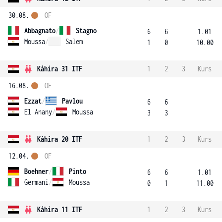
30.08.
OF
Abbagnato
/
Stagno
6
6
1.01
Moussa
/
Salem
1
0
10.00
Káhira 31 ITF
1
2
3
Kurs
16.08.
OF
Ezzat
/
Pavlou
6
6
El Anany
/
Moussa
3
3
Káhira 20 ITF
1
2
3
Kurs
12.04.
OF
Boehner
/
Pinto
6
6
1.01
Germani
/
Moussa
0
1
11.00
Káhira 11 ITF
1
2
3
Kurs