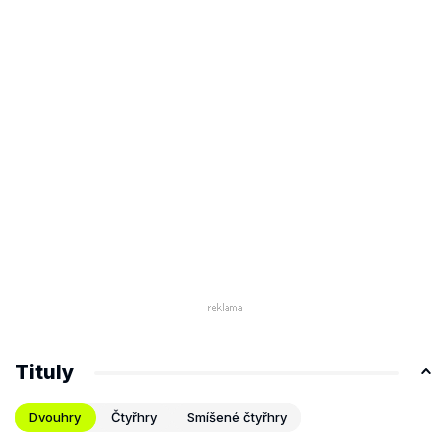
Tituly
Dvouhry
Čtyřhry
Smíšené čtyřhry