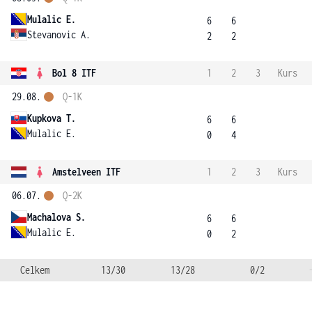
Mulalic E.
6
6
Stevanovic A.
2
2
Bol 8 ITF
1
2
3
Kurs
29.08.
Q-1K
Kupkova T.
6
6
Mulalic E.
0
4
Amstelveen ITF
1
2
3
Kurs
06.07.
Q-2K
Machalova S.
6
6
Mulalic E.
0
2
Celkem
13/30
13/28
0/2