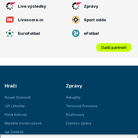
Live výsledky
Zprávy
Livescore.in
Sport odds
EuroFotbal
eFotbal
Další partneři
Hráči
Zprávy
Novak Djokovič
Aktuality
Jiří Lehečka
Tenisová Previews
Petra Kvitová
Rozhovory
Markéta Vondroušová
Express zprávy
Iga Swiatek