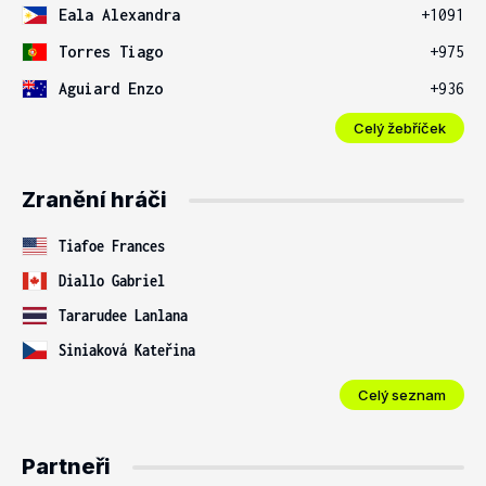
Eala Alexandra
+1091
Torres Tiago
+975
Aguiard Enzo
+936
Celý žebříček
Zranění hráči
Tiafoe Frances
Diallo Gabriel
Tararudee Lanlana
Siniaková Kateřina
Celý seznam
Partneři