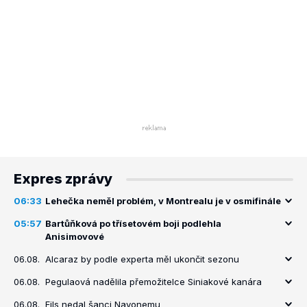
Expres zprávy
06:33
Lehečka neměl problém, v Montrealu je v osmifinále
05:57
Bartůňková po třísetovém boji podlehla
Anisimovové
06.08.
Alcaraz by podle experta měl ukončit sezonu
06.08.
Pegulaová nadělila přemožitelce Siniakové kanára
06.08.
Fils nedal šanci Navonemu