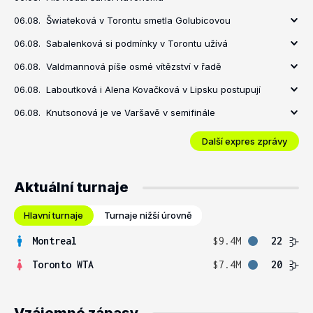
06.08.
Šwiateková v Torontu smetla Golubicovou
06.08.
Sabalenková si podmínky v Torontu užívá
06.08.
Valdmannová píše osmé vítězství v řadě
06.08.
Laboutková i Alena Kovačková v Lipsku postupují
06.08.
Knutsonová je ve Varšavě v semifinále
Další expres zprávy
Aktuální turnaje
Hlavní turnaje
Turnaje nižší úrovně
Montreal
$9.4M
22
Toronto WTA
$7.4M
20