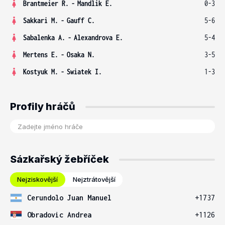
Brantmeier R.
-
Mandlik E.
0-3
Sakkari M.
-
Gauff C.
5-6
Sabalenka A.
-
Alexandrova E.
5-4
Mertens E.
-
Osaka N.
3-5
Kostyuk M.
-
Swiatek I.
1-3
Profily hráčů
Sázkařský žebříček
Nejziskovější
Nejztrátovější
Cerundolo Juan Manuel
+1737
Obradovic Andrea
+1126