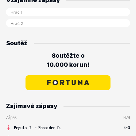
Vzájemné zápasy
Soutěž
Soutěžte o
10.000 korun!
Zajímavé zápasy
Zápas
H2H
Pegula J.
-
Shnaider D.
4-0