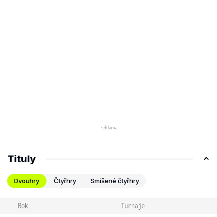
Tituly
Dvouhry
Čtyřhry
Smíšené čtyřhry
Rok
Turnaje