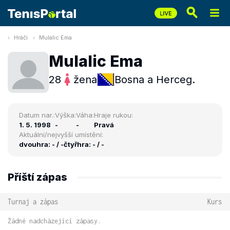
Hráči
Mulalic Ema
Mulalic Ema
28
žena
Bosna a Herceg.
Datum nar.:
Výška:
Váha:
Hraje rukou:
1. 5. 1998
-
-
Pravá
Aktuální/nejvyšší umístění:
dvouhra: - / -
čtyřhra: - / -
Příští zápas
Turnaj a zápas
Kurs
Žádné nadcházející zápasy.