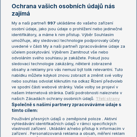
Marie Bouzková
Ochrana vašich osobních údajů nás
Žebříčky
Kalendář turnajů
zajímá
My a naši partneři
997
ukládáme do vašeho zařízení
Žebříček ATP (muži)
Australian Open
osobní údaje, jako jsou údaje o prohlížení nebo jedinečné
Žebříček WTA (ženy)
French Open
identifikátory, a máme k nim přístup. Výběr Souhlasím
umožňuje, aby sledovací technologie podporovaly účely
Sázkařský žebříček
Wimbledon
uvedené v části My a naši partneři zpracováváme údaje za
US Open
účelem poskytování. Výběrem Zamítnout vše nebo
odvoláním svého souhlasu je zakážete. Pokud jsou
Turnaj mistrů
sledovací technologie zakázány, některé zobrazené
Turnaj mistryň
obsahy a reklamy pro vás nemusí být tolik relevantní. Tuto
Aktualní trendy
nabídku můžete kdykoli znovu zobrazit a změnit své volby
nebo souhlas odvolat kliknutím na odkaz Řízení předvoleb
ve spodní části webové stránky. Vaše volby se projeví v
Fotbalové přestupy
našem Internetová stránka. Další podrobnosti naleznete v
Livesport Daily
našich Zásadách ochrany osobních údajů.
Třetí strany
Společně s našimi partnery zpracováváme údaje s
LS Prague Open
tímto cílem:
Používání přesných údajů o zeměpisné poloze . Aktivní
vyhledávání identifikačních údajů v rámci specifických
vlastností zařízení . Ukládání a/nebo přístup k informacím v
Podmínky užití
Nastavení soukromí
zařízení . Personalizovaná reklama a obsah, měření reklam
GDPR a žurnalistika
Reklama