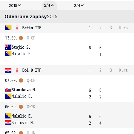
-
2/4
2015
2/4
Odehrané zápasy
2015
Brčko ITF
1
2
3
Kurs
13.09.
Q-OF
Stojic S.
6
6
Mulalic E.
1
1
Bol 9 ITF
1
2
3
Kurs
07.09.
Q-OF
Stanikova M.
6
6
Mulalic E.
2
2
06.09.
Q-2K
Mulalic E.
6
6
Smilovic N.
2
4
05.09.
Q-1K