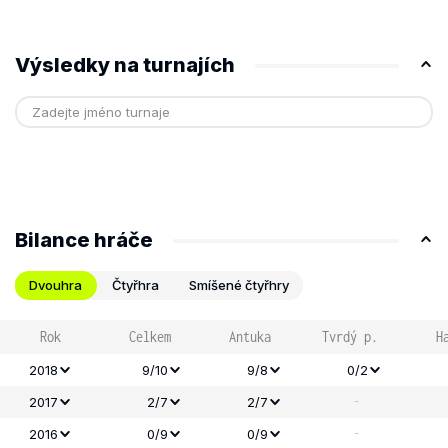
Výsledky na turnajích
Bilance hráče
Dvouhra
Čtyřhra
Smíšené čtyřhry
Rok
Celkem
Antuka
Tvrdý p.
H
2018
9/10
9/8
0/2
-
2017
2/7
2/7
-
2016
0/9
0/9