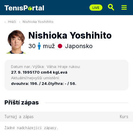
Hráči
Nishioka Yoshihito
Nishioka Yoshihito
30
muž
Japonsko
Datum nar.:
Výška:
Váha:
Hraje rukou:
27. 9. 1995
170 cm
64 kg
Levá
Aktuální/nejvyšší umístění:
dvouhra: 196. / 24.
čtyřhra: - / 56.
Příští zápas
Turnaj a zápas
Kurs
Žádné nadcházející zápasy.