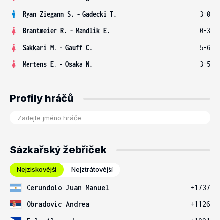
Ryan Ziegann S.
-
Gadecki T.
3-0
Brantmeier R.
-
Mandlik E.
0-3
Sakkari M.
-
Gauff C.
5-6
Mertens E.
-
Osaka N.
3-5
Profily hráčů
Sázkařský žebříček
Nejziskovější
Nejztrátovější
Cerundolo Juan Manuel
+1737
Obradovic Andrea
+1126