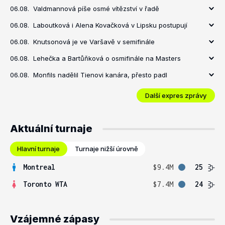
06.08.
Valdmannová píše osmé vítězství v řadě
06.08.
Laboutková i Alena Kovačková v Lipsku postupují
06.08.
Knutsonová je ve Varšavě v semifinále
06.08.
Lehečka a Bartůňková o osmifinále na Masters
06.08.
Monfils nadělil Tienovi kanára, přesto padl
Další expres zprávy
Aktuální turnaje
Hlavní turnaje
Turnaje nižší úrovně
Montreal
$9.4M
25
Toronto WTA
$7.4M
24
Vzájemné zápasy