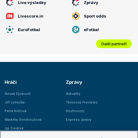
Live výsledky
Zprávy
Livescore.in
Sport odds
EuroFotbal
eFotbal
Další partneři
Hráči
Zprávy
Novak Djokovič
Aktuality
Jiří Lehečka
Tenisová Previews
Petra Kvitová
Rozhovory
Markéta Vondroušová
Express zprávy
Iga Swiatek
Marie Bouzková