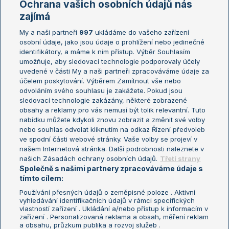
Ochrana vašich osobních údajů nás
Žebříčky
Kalendář turnajů
zajímá
My a naši partneři
997
ukládáme do vašeho zařízení
Žebříček ATP (muži)
Australian Open
osobní údaje, jako jsou údaje o prohlížení nebo jedinečné
Žebříček WTA (ženy)
French Open
identifikátory, a máme k nim přístup. Výběr Souhlasím
umožňuje, aby sledovací technologie podporovaly účely
Sázkařský žebříček
Wimbledon
uvedené v části My a naši partneři zpracováváme údaje za
US Open
účelem poskytování. Výběrem Zamítnout vše nebo
odvoláním svého souhlasu je zakážete. Pokud jsou
Turnaj mistrů
sledovací technologie zakázány, některé zobrazené
Turnaj mistryň
obsahy a reklamy pro vás nemusí být tolik relevantní. Tuto
Aktualní trendy
nabídku můžete kdykoli znovu zobrazit a změnit své volby
nebo souhlas odvolat kliknutím na odkaz Řízení předvoleb
ve spodní části webové stránky. Vaše volby se projeví v
Fotbalové přestupy
našem Internetová stránka. Další podrobnosti naleznete v
Livesport Daily
našich Zásadách ochrany osobních údajů.
Třetí strany
Společně s našimi partnery zpracováváme údaje s
LS Prague Open
tímto cílem:
Používání přesných údajů o zeměpisné poloze . Aktivní
vyhledávání identifikačních údajů v rámci specifických
vlastností zařízení . Ukládání a/nebo přístup k informacím v
Podmínky užití
Nastavení soukromí
zařízení . Personalizovaná reklama a obsah, měření reklam
GDPR a žurnalistika
Reklama
a obsahu, průzkum publika a rozvoj služeb .
Informace o zpracování osobních