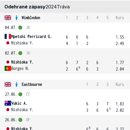
Odehrané zápasy
2024
Tráva
Wimbledon
1
2
3
4
5
Kurs
04.07.
2K
Mpetshi Perricard G.
6
6
6
1.55
Nishioka Y.
4
1
2
2.49
02.07.
1K
Nishioka Y.
6
7
2
6
1.77
6
Borges N.
2
6
6
3
2.04
Eastbourne
1
2
3
Kurs
27.06.
ČF
Vukic A.
6
3
7
1.83
5
Nishioka Y.
3
6
6
2.02
26.06.
OF
8
Nishioka Y.
6
6
6
2.77