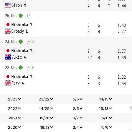
Giron M.
7
4
2
1.44
25.06.
1K
Nishioka Y.
6
6
1.43
Broady L.
3
4
2.77
23.06.
Q-ČF
Nishioka Y.
7
6
2.77
3
Vukic A.
6
4
1.39
22.06.
Q-OF
Nishioka Y.
6
6
2.32
Fery A.
3
3
1.54
2023
23/22
5/5
14/15
2022
44/25
2/5
25/13
2021
19/26
8/7
5/11
2020
16/13
2/4
10/6