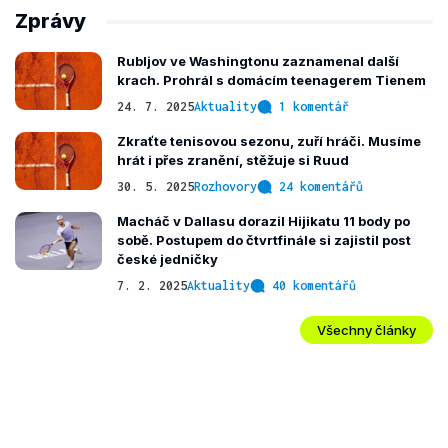
Zprávy
Rubljov ve Washingtonu zaznamenal další
krach. Prohrál s domácím teenagerem Tienem
24. 7. 2025
Aktuality
1 komentář
Zkraťte tenisovou sezonu, zuří hráči. Musíme
hrát i přes zranění, stěžuje si Ruud
30. 5. 2025
Rozhovory
24 komentářů
Macháč v Dallasu dorazil Hijikatu 11 body po
sobě. Postupem do čtvrtfinále si zajistil post
české jedničky
7. 2. 2025
Aktuality
40 komentářů
Všechny články