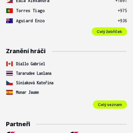
Eala Alexandra
+1091
Torres Tiago
+975
Aguiard Enzo
+936
Celý žebříček
Zranění hráči
Diallo Gabriel
Tararudee Lanlana
Siniaková Kateřina
Munar Jaume
Celý seznam
Partneři