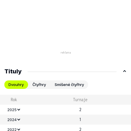
Tituly
Dvouhry
Čtyřhry
Smíšené čtyřhry
Rok
Turnaje
2
2025
1
2024
2
2022