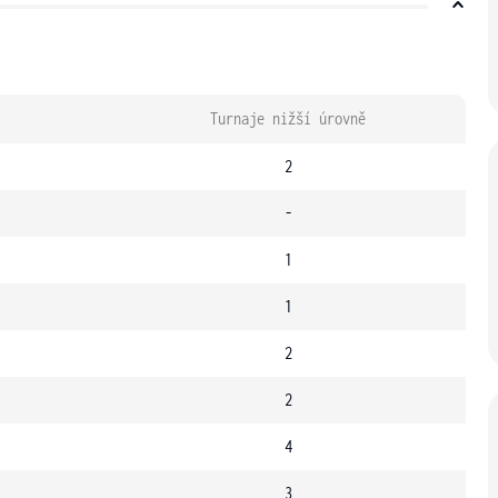
Turnaje nižší úrovně
2
-
1
1
2
2
4
3