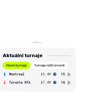
Aktuální turnaje
Hlavní turnaje
Turnaje nižší úrovně
Montreal
$9.4M
15
Toronto WTA
$7.4M
16