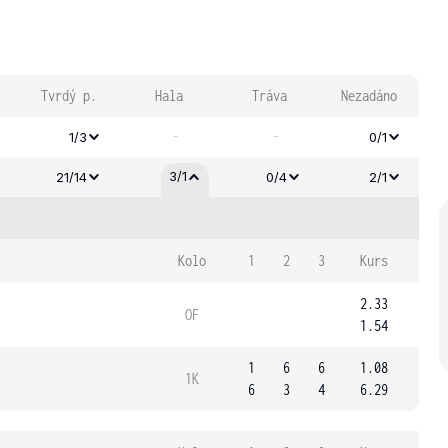
Tvrdý p.
Hala
Tráva
Nezadáno
-
-
1/3
0/1
3/1
21/14
0/4
2/1
Kolo
1
2
3
Kurs
2.33
OF
1.54
1
6
6
1.08
1K
6
3
4
6.29