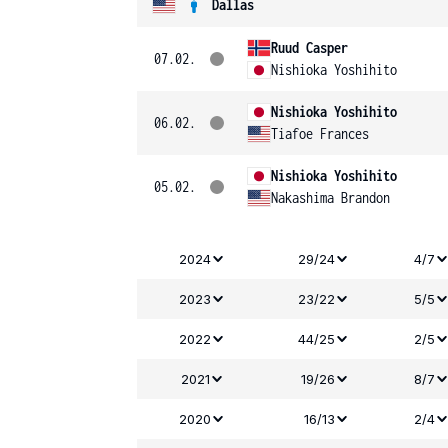
Dallas
Ruud Casper
07.02.
Nishioka Yoshihito
Nishioka Yoshihito
06.02.
Tiafoe Frances
Nishioka Yoshihito
05.02.
Nakashima Brandon
2024
29/24
4/7
2023
23/22
5/5
2022
44/25
2/5
2021
19/26
8/7
2020
16/13
2/4