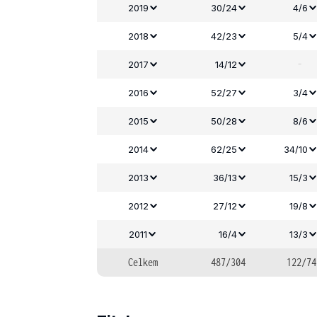
2019
30/24
4/6
2018
42/23
5/4
-
2017
14/12
2016
52/27
3/4
2015
50/28
8/6
2014
62/25
34/10
2013
36/13
15/3
2012
27/12
19/8
2011
16/4
13/3
Celkem
487/304
122/74