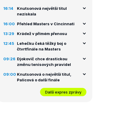
16:14
Knutsonová největší titul
nezískala
16:00
Přehled Masters v Cincinnati
13:29
Krádež v přímém přenosu
12:45
Lehečku čeká těžký boj o
čtvrtfinále na Masters
09:26
Djokovič chce drastickou
změnu tenisových pravidel
09:00
Knutsonová o největší titul,
Palicová o další finále
Další expres zprávy