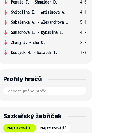
Pegula J.
-
Shnaider D.
4-0
Svitolina E.
-
Anisimova A.
4-1
Sabalenka A.
-
Alexandrova E.
5-4
Samsonova L.
-
Rybakina E.
4-2
Zhang J.
-
Zhu C.
2-2
Kostyuk M.
-
Swiatek I.
1-3
Profily hráčů
Sázkařský žebříček
Nejziskovější
Nejztrátovější