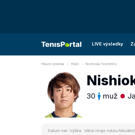
LIVE výsledky
Z
Hlavní stránka
Hráči
Nishioka Yoshihito
Nishio
30
muž
J
Datum nar.:
Výška:
Váha:
Hraje rukou:
Aktuální/