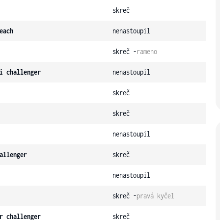
skreč
each
nenastoupil
skreč -
rameno
i challenger
nenastoupil
skreč
skreč
nenastoupil
allenger
skreč
nenastoupil
skreč -
pravá kyčel
r challenger
skreč