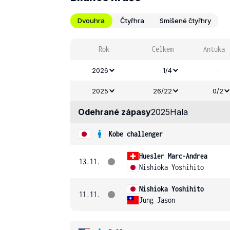
Dvouhra
Čtyřhra
Smíšené čtyřhry
Rok
Celkem
Antuka
-
2026
1/4
2025
26/22
0/2
Odehrané zápasy
2025
Hala
Kobe challenger
Huesler Marc-Andrea
13.11.
Nishioka Yoshihito
Nishioka Yoshihito
11.11.
Jung Jason