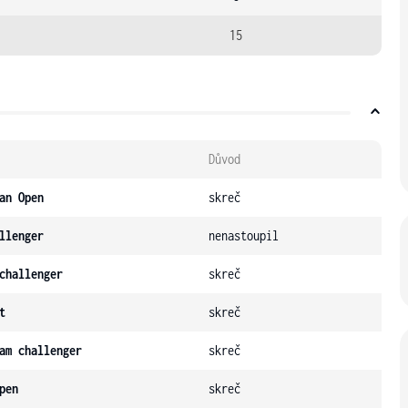
15
Důvod
an Open
skreč
llenger
nenastoupil
challenger
skreč
t
skreč
am challenger
skreč
pen
skreč