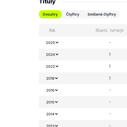
Tituly
Dvouhry
Čtyřhry
Smíšené čtyřhry
Rok
Hlavní turnaje
-
2025
1
2024
1
2022
1
2018
-
2016
-
2015
-
2014
-
2013