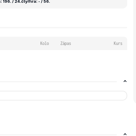
 196. / 24.
čtyřhra: - / 56.
Kolo
Zápas
Kurs