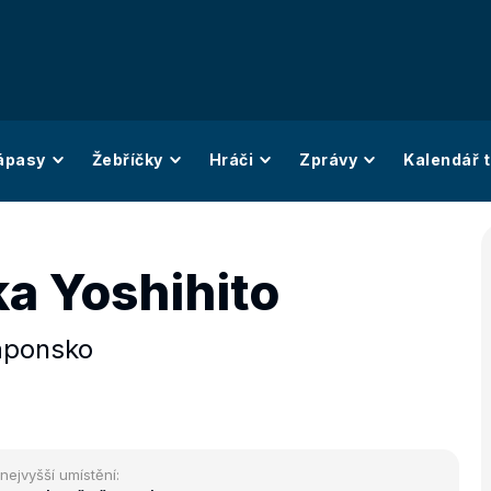
ápasy
Žebříčky
Hráči
Zprávy
Kalendář t
ka Yoshihito
aponsko
nejvyšší umístění: