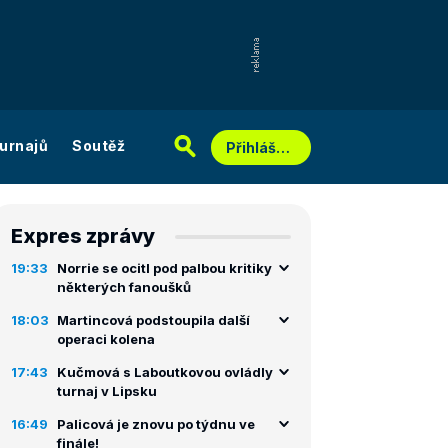
urnajů
Soutěž
Přihlášení
Expres zprávy
19:33
Norrie se ocitl pod palbou kritiky
některých fanoušků
18:03
Martincová podstoupila další
operaci kolena
17:43
Kučmová s Laboutkovou ovládly
turnaj v Lipsku
16:49
Palicová je znovu po týdnu ve
finále!