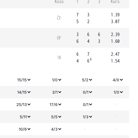
Kolo
1
2
3
Kurs
7
3
1.39
ČF
5
2
3.07
3
6
6
2.39
OF
6
4
3
1.60
6
7
2.47
1K
6
4
6
1.54
15/15
1/0
5/2
4/0
14/15
3/1
0/1
1/0
-
25/13
17/6
0/1
-
5/11
5/5
1/3
-
-
10/6
4/3