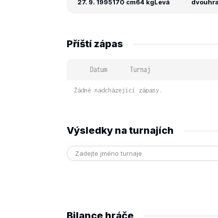
27. 9. 1995
170 cm
64 kg
Levá
dvouhra:
Příští zápas
Datum
Turnaj
Žádné nadcházející zápasy.
Výsledky na turnajích
Bilance hráče