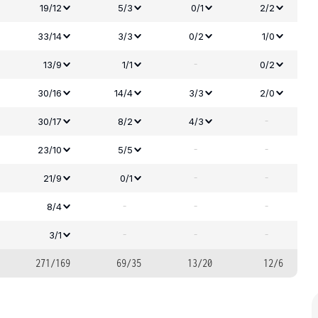
19/12
5/3
0/1
2/2
33/14
3/3
0/2
1/0
-
13/9
1/1
0/2
30/16
14/4
3/3
2/0
-
30/17
8/2
4/3
-
-
23/10
5/5
-
-
21/9
0/1
-
-
-
8/4
-
-
-
3/1
271/169
69/35
13/20
12/6