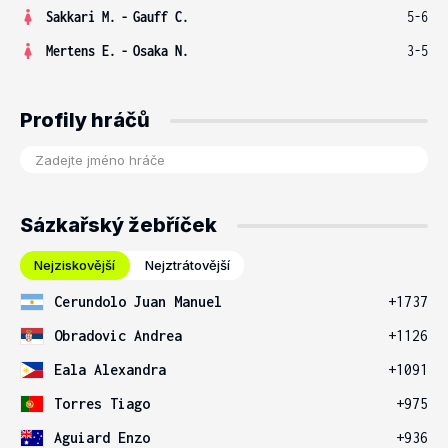
Sakkari M.
-
Gauff C.
5-6
Mertens E.
-
Osaka N.
3-5
Profily hráčů
Sázkařský žebříček
Nejziskovější
Nejztrátovější
Cerundolo Juan Manuel
+1737
Obradovic Andrea
+1126
Eala Alexandra
+1091
Torres Tiago
+975
Aguiard Enzo
+936