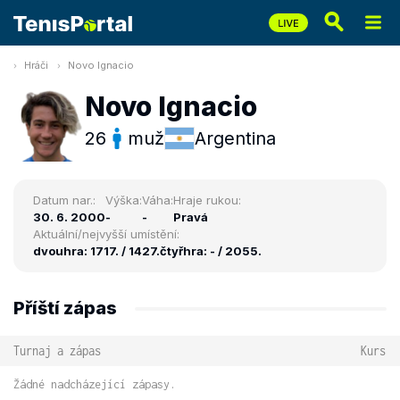
Hráči
Novo Ignacio
Novo Ignacio
26
muž
Argentina
Datum nar.:
Výška:
Váha:
Hraje rukou:
30. 6. 2000
-
-
Pravá
Aktuální/nejvyšší umístění:
dvouhra: 1717. / 1427.
čtyřhra: - / 2055.
Příští zápas
Turnaj a zápas
Kurs
Žádné nadcházející zápasy.