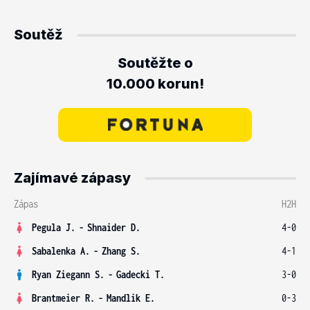
Soutěž
Soutěžte o
10.000 korun!
Zajímavé zápasy
Zápas
H2H
Pegula J.
-
Shnaider D.
4-0
Sabalenka A.
-
Zhang S.
4-1
Ryan Ziegann S.
-
Gadecki T.
3-0
Brantmeier R.
-
Mandlik E.
0-3