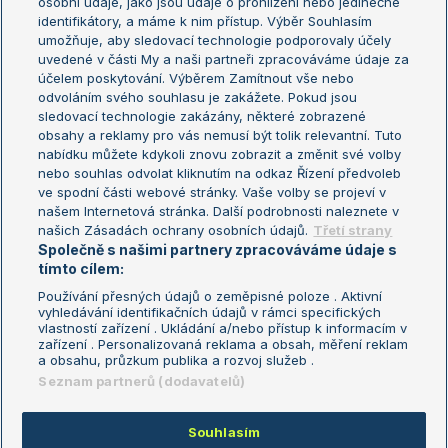
osobní údaje, jako jsou údaje o prohlížení nebo jedinečné
Žebříček WTA (ženy)
French Open
identifikátory, a máme k nim přístup. Výběr Souhlasím
umožňuje, aby sledovací technologie podporovaly účely
Sázkařský žebříček
Wimbledon
uvedené v části My a naši partneři zpracováváme údaje za
US Open
účelem poskytování. Výběrem Zamítnout vše nebo
odvoláním svého souhlasu je zakážete. Pokud jsou
Turnaj mistrů
sledovací technologie zakázány, některé zobrazené
Turnaj mistryň
obsahy a reklamy pro vás nemusí být tolik relevantní. Tuto
Aktualní trendy
nabídku můžete kdykoli znovu zobrazit a změnit své volby
nebo souhlas odvolat kliknutím na odkaz Řízení předvoleb
ve spodní části webové stránky. Vaše volby se projeví v
Fotbalové přestupy
našem Internetová stránka. Další podrobnosti naleznete v
Livesport Daily
našich Zásadách ochrany osobních údajů.
Třetí strany
Společně s našimi partnery zpracováváme údaje s
LS Prague Open
tímto cílem:
Používání přesných údajů o zeměpisné poloze . Aktivní
vyhledávání identifikačních údajů v rámci specifických
vlastností zařízení . Ukládání a/nebo přístup k informacím v
Podmínky užití
Nastavení soukromí
zařízení . Personalizovaná reklama a obsah, měření reklam
GDPR a žurnalistika
Reklama
a obsahu, průzkum publika a rozvoj služeb .
Informace o zpracování osobních
Kontakt
Seznam partnerů (dodavatelů)
údajů
Tiráž
Souhlasím