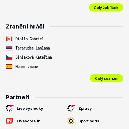
Celý žebříček
Zranění hráči
Diallo Gabriel
Tararudee Lanlana
Siniaková Kateřina
Munar Jaume
Celý seznam
Partneři
Live výsledky
Zprávy
Livescore.in
Sport odds