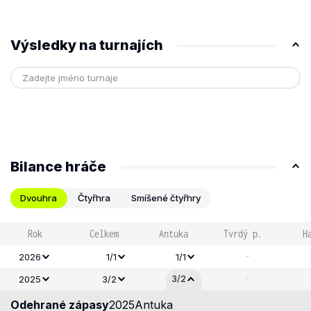
Výsledky na turnajích
Bilance hráče
Dvouhra
Čtyřhra
Smíšené čtyřhry
Rok
Celkem
Antuka
Tvrdý p.
H
-
2026
1/1
1/1
-
3/2
2025
3/2
Odehrané zápasy
2025
Antuka