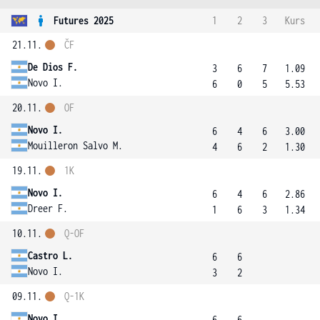
Futures 2025
1
2
3
Kurs
21.11.
ČF
De Dios F.
3
6
7
1.09
Novo I.
6
0
5
5.53
20.11.
OF
Novo I.
6
4
6
3.00
Mouilleron Salvo M.
4
6
2
1.30
19.11.
1K
Novo I.
6
4
6
2.86
Dreer F.
1
6
3
1.34
10.11.
Q-OF
Castro L.
6
6
Novo I.
3
2
09.11.
Q-1K
Novo I.
6
6