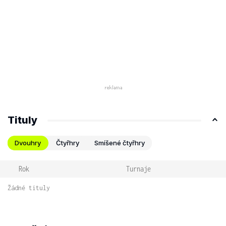
Tituly
Dvouhry
Čtyřhry
Smíšené čtyřhry
Rok
Turnaje
Žádné tituly