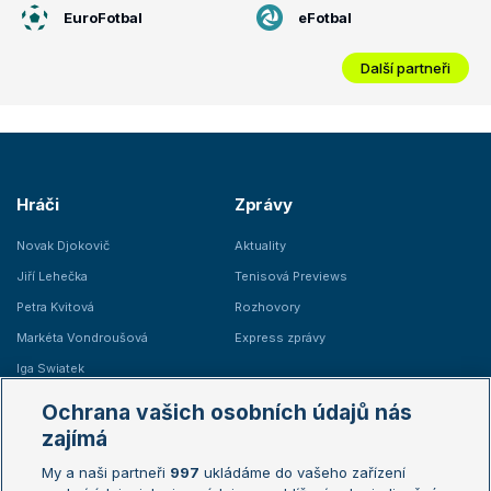
EuroFotbal
eFotbal
Další partneři
Hráči
Zprávy
Novak Djokovič
Aktuality
Jiří Lehečka
Tenisová Previews
Petra Kvitová
Rozhovory
Markéta Vondroušová
Express zprávy
Iga Swiatek
Marie Bouzková
Ochrana vašich osobních údajů nás
Žebříčky
Kalendář turnajů
zajímá
My a naši partneři
997
ukládáme do vašeho zařízení
Žebříček ATP (muži)
Australian Open