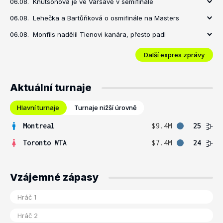
06.08.
Knutsonová je ve Varšavě v semifinále
06.08.
Lehečka a Bartůňková o osmifinále na Masters
06.08.
Monfils nadělil Tienovi kanára, přesto padl
Další expres zprávy
Aktuální turnaje
Hlavní turnaje
Turnaje nižší úrovně
Montreal
$9.4M
25
Toronto WTA
$7.4M
24
Vzájemné zápasy