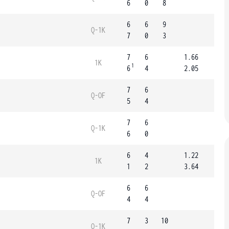
6
0
8
6
6
9
Q-1K
7
0
3
7
6
1.66
1K
1
6
4
2.05
7
6
Q-OF
5
4
7
6
Q-1K
6
0
6
4
1.22
1K
1
2
3.64
6
6
Q-OF
4
4
7
3
10
Q-1K