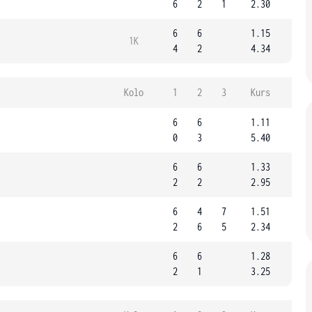
6
2
1
2.30
6
6
1.15
1K
4
2
4.34
Kolo
1
2
3
Kurs
6
6
1.11
0
3
5.40
6
6
1.33
2
2
2.95
6
4
7
1.51
2
6
5
2.34
6
6
1.28
2
1
3.25