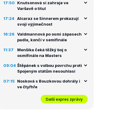
17:50
Knutsonová si zahraje ve
Varšavě o titul
17:24
Alcaraz se Sinnerem prokazují
svoji výjimečnost
16:26
Valdmannová po osmi zápasech
padla, končí v semifinále
11:37
Menšíka čeká těžký boj o
osmifinále na Masters
09:04
Štěpánek s volbou povrchu proti
Spojeným státům nesouhlasí
07:15
Nosková s Bouzkovou dohrály i
ve čtyřhře
Další expres zprávy