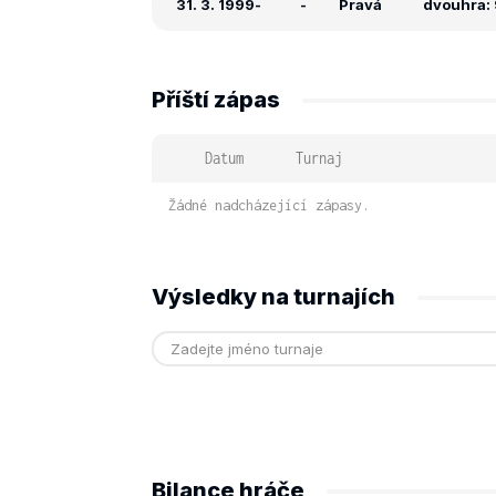
31. 3. 1999
-
-
Pravá
dvouhra: 
Příští zápas
Datum
Turnaj
Žádné nadcházející zápasy.
Výsledky na turnajích
Bilance hráče