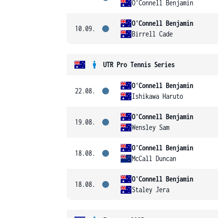
O'Connell Benjamin
O'Connell Benjamin
10.09.
Birrell Cade
UTR Pro Tennis Series
O'Connell Benjamin
22.08.
Ishikawa Haruto
O'Connell Benjamin
19.08.
Wensley Sam
O'Connell Benjamin
18.08.
McCall Duncan
O'Connell Benjamin
18.08.
Staley Jera