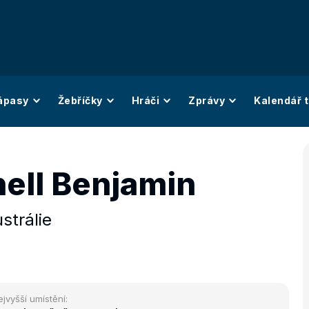
ápasy
Žebříčky
Hráči
Zprávy
Kalendář t
ell Benjamin
strálie
ejvyšší umístění: