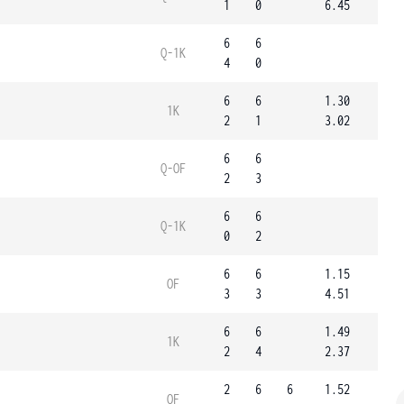
1
0
6.45
6
6
Q-1K
4
0
6
6
1.30
1K
2
1
3.02
6
6
Q-OF
2
3
6
6
Q-1K
0
2
6
6
1.15
OF
3
3
4.51
6
6
1.49
1K
2
4
2.37
2
6
6
1.52
OF