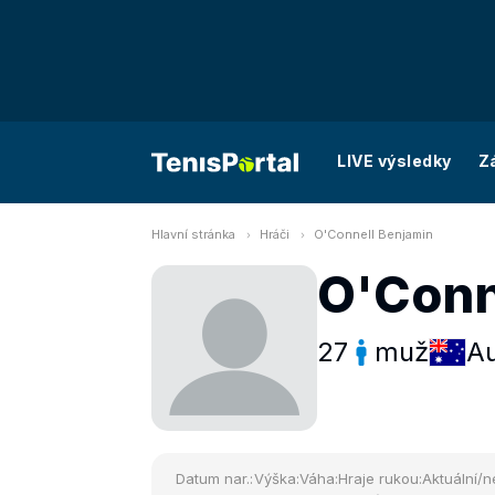
LIVE výsledky
Z
Hlavní stránka
Hráči
O'Connell Benjamin
O'Conn
27
muž
Au
Datum nar.:
Výška:
Váha:
Hraje rukou:
Aktuální/n