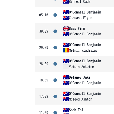
Birrell Cade
O'Connell Benjamin
05.10.
Caruana Flynn
Bass Finn
30.09.
O'Connell Benjamin
O'Connell Benjamin
29.09.
Melnic Vladislav
O'Connell Benjamin
28.09.
Voisin Antoine
Delaney Jake
18.09.
O'Connell Benjamin
O'Connell Benjamin
17.09.
Mcleod Ashton
Sach Tai
11.09.