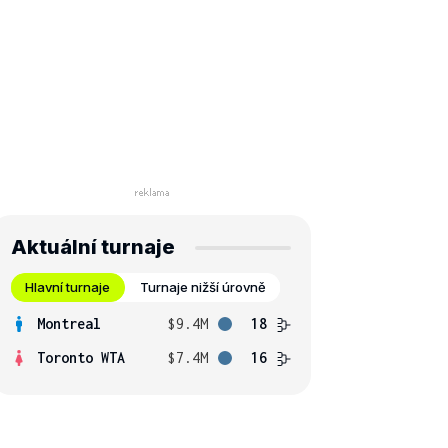
Aktuální turnaje
Hlavní turnaje
Turnaje nižší úrovně
Montreal
$9.4M
18
Toronto WTA
$7.4M
16