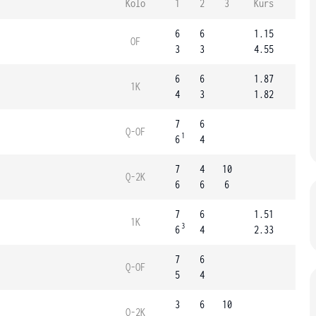
Kolo
1
2
3
Kurs
6
6
1.15
OF
3
3
4.55
6
6
1.87
1K
4
3
1.82
7
6
Q-OF
1
6
4
7
4
10
Q-2K
6
6
6
7
6
1.51
1K
3
6
4
2.33
7
6
Q-OF
5
4
3
6
10
Q-2K