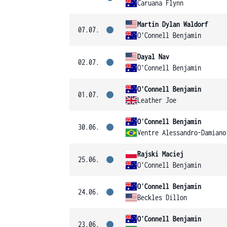
Caruana Flynn
Martin Dylan Waldorf
07.07.
O'Connell Benjamin
Dayal Nav
02.07.
O'Connell Benjamin
O'Connell Benjamin
01.07.
Leather Joe
O'Connell Benjamin
30.06.
Ventre Alessandro-Damiano
Rajski Maciej
25.06.
O'Connell Benjamin
O'Connell Benjamin
24.06.
Beckles Dillon
O'Connell Benjamin
23.06.