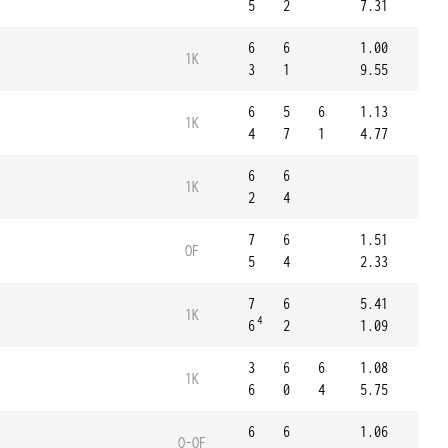
5
2
7.31
6
6
1.00
1K
3
1
9.55
6
5
6
1.13
1K
4
7
1
4.77
6
6
1K
2
4
7
6
1.51
OF
5
4
2.33
7
6
5.41
1K
4
6
2
1.09
3
6
6
1.08
1K
6
0
4
5.75
6
6
1.06
Q-OF