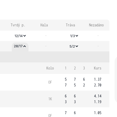
Tvrdý p.
Hala
Tráva
Nezadáno
-
-
12/14
1/3
-
-
28/17
5/2
Kolo
1
2
3
Kurs
5
7
6
1.37
OF
7
5
2
2.70
6
6
4.14
1K
3
3
1.19
7
6
1.05
OF