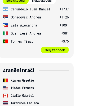
Nejziskovější
Nejztrátovější
Cerundolo Juan Manuel
+1737
Obradovic Andrea
+1126
Eala Alexandra
+1091
Guerrieri Andrea
+981
Torres Tiago
+975
Celý žebříček
Zranění hráči
Minnen Greetje
Tiafoe Frances
Diallo Gabriel
Tararudee Lanlana