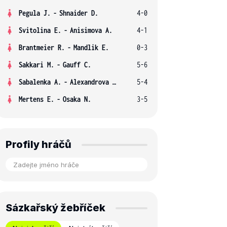
Pegula J.
-
Shnaider D.
4-0
Svitolina E.
-
Anisimova A.
4-1
Brantmeier R.
-
Mandlik E.
0-3
Sakkari M.
-
Gauff C.
5-6
Sabalenka A.
-
Alexandrova E.
5-4
Mertens E.
-
Osaka N.
3-5
Profily hráčů
Sázkařský žebříček