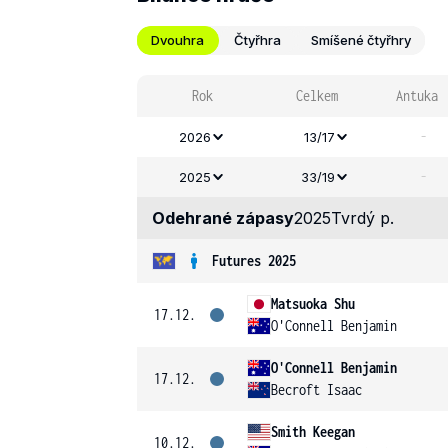
Dvouhra
Čtyřhra
Smíšené čtyřhry
Rok
Celkem
Antuka
-
2026
13/17
-
2025
33/19
Odehrané zápasy
2025
Tvrdý p.
Futures 2025
Matsuoka Shu
17.12.
O'Connell Benjamin
O'Connell Benjamin
17.12.
Becroft Isaac
Smith Keegan
10.12.