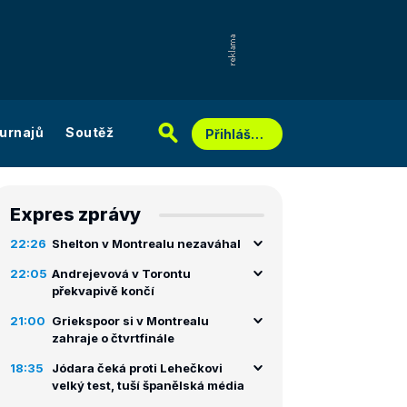
urnajů
Soutěž
Přihlášení
Expres zprávy
22:26
Shelton v Montrealu nezaváhal
22:05
Andrejevová v Torontu
překvapivě končí
21:00
Griekspoor si v Montrealu
zahraje o čtvrtfinále
18:35
Jódara čeká proti Lehečkovi
velký test, tuší španělská média