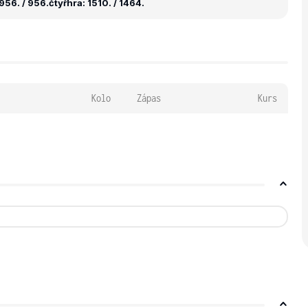
956. / 956.
čtyřhra: 1510. / 1464.
Kolo
Zápas
Kurs