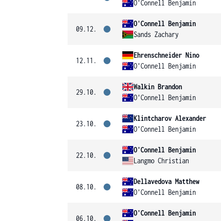
O'Connell Benjamin
O'Connell Benjamin
09.12.
Sands Zachary
Ehrenschneider Nino
12.11.
O'Connell Benjamin
Walkin Brandon
29.10.
O'Connell Benjamin
Klintcharov Alexander
23.10.
O'Connell Benjamin
O'Connell Benjamin
22.10.
Langmo Christian
Dellavedova Matthew
08.10.
O'Connell Benjamin
O'Connell Benjamin
06.10.