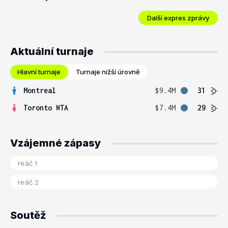
Další expres zprávy
Aktuální turnaje
Hlavní turnaje
Turnaje nižší úrovně
Montreal
$9.4M
31
Toronto WTA
$7.4M
29
Vzájemné zápasy
Soutěž