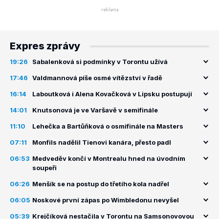
Expres zprávy
19:26
Sabalenková si podmínky v Torontu užívá
17:46
Valdmannová píše osmé vítězství v řadě
16:14
Laboutková i Alena Kovačková v Lipsku postupují
14:01
Knutsonová je ve Varšavě v semifinále
11:10
Lehečka a Bartůňková o osmifinále na Masters
07:11
Monfils nadělil Tienovi kanára, přesto padl
06:53
Medveděv končí v Montrealu hned na úvodním
soupeři
06:26
Menšík se na postup do třetího kola nadřel
06:05
Noskové první zápas po Wimbledonu nevyšel
05:39
Krejčíková nestačila v Torontu na Samsonovovou