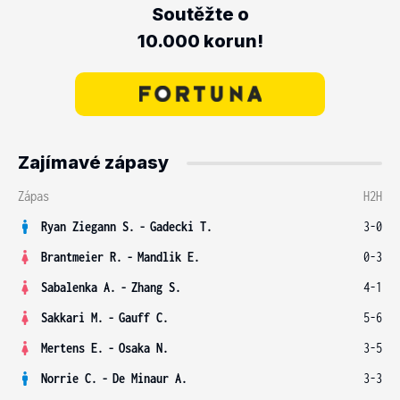
Soutěžte o
10.000 korun!
Zajímavé zápasy
Zápas
H2H
Ryan Ziegann S.
-
Gadecki T.
3-0
Brantmeier R.
-
Mandlik E.
0-3
Sabalenka A.
-
Zhang S.
4-1
Sakkari M.
-
Gauff C.
5-6
Mertens E.
-
Osaka N.
3-5
Norrie C.
-
De Minaur A.
3-3