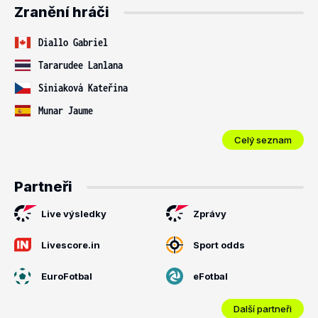
Zranění hráči
Diallo Gabriel
Tararudee Lanlana
Siniaková Kateřina
Munar Jaume
Celý seznam
Partneři
Live výsledky
Zprávy
Livescore.in
Sport odds
EuroFotbal
eFotbal
Další partneři