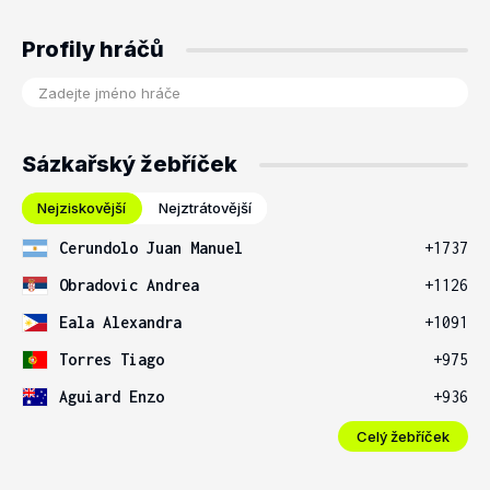
Profily hráčů
Sázkařský žebříček
Nejziskovější
Nejztrátovější
Cerundolo Juan Manuel
+1737
Obradovic Andrea
+1126
Eala Alexandra
+1091
Torres Tiago
+975
Aguiard Enzo
+936
Celý žebříček