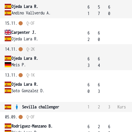
Ojeda Lara R.
6
5
6
Andino Vallverdu A.
1
7
0
15.11.
Q-OF
Carpenter J.
6
6
Ojeda Lara R.
2
0
14.11.
Q-2K
Ojeda Lara R.
6
6
Meis P.
3
4
13.11.
Q-1K
Ojeda Lara R.
6
6
Soto Gonzalez D.
0
3
Sevilla challenger
1
2
3
Kurs
05.09.
Q-OF
Rodriguez-Manzano B.
6
2
6