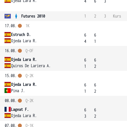
Ojeda Lara R.
4
6
3
Futures 2010
1
2
3
Kurs
17.08.
1K
Estruch D.
6
6
Ojeda Lara R.
4
1
16.08.
Q-OF
Ojeda Lara R.
6
6
Quiros De Lariera A.
1
2
15.08.
Q-2K
Ojeda Lara R.
6
6
Pina J.
1
2
08.08.
Q-2K
Lageat F.
6
6
Ojeda Lara R.
3
2
07.08.
Q-1K