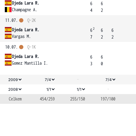
Ojeda Lara R.
6
6
Champagne A.
4
2
11.07.
Q-2K
2
Ojeda Lara R.
6
6
6
Vargas M.
7
2
2
10.07.
Q-1K
Ojeda Lara R.
6
6
Gomez Mantilla I.
3
0
-
2009
7/4
7/4
-
2008
1/1
1/1
Celkem
454/259
255/150
197/100