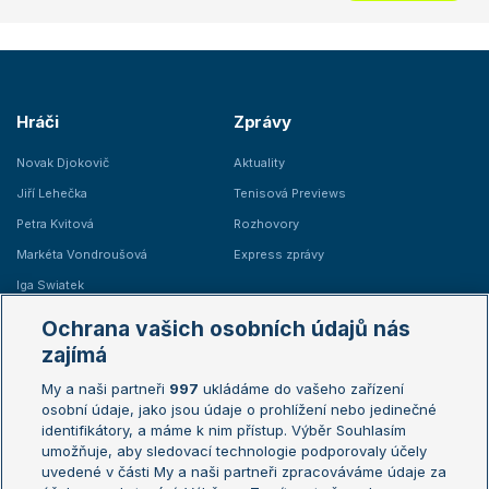
Hráči
Zprávy
Novak Djokovič
Aktuality
Jiří Lehečka
Tenisová Previews
Petra Kvitová
Rozhovory
Markéta Vondroušová
Express zprávy
Iga Swiatek
Marie Bouzková
Ochrana vašich osobních údajů nás
Žebříčky
Kalendář turnajů
zajímá
My a naši partneři
997
ukládáme do vašeho zařízení
Žebříček ATP (muži)
Australian Open
osobní údaje, jako jsou údaje o prohlížení nebo jedinečné
Žebříček WTA (ženy)
French Open
identifikátory, a máme k nim přístup. Výběr Souhlasím
umožňuje, aby sledovací technologie podporovaly účely
Sázkařský žebříček
Wimbledon
uvedené v části My a naši partneři zpracováváme údaje za
US Open