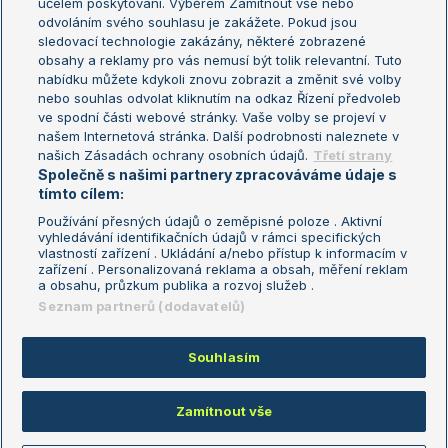
účelem poskytování. Výběrem Zamítnout vše nebo
odvoláním svého souhlasu je zakážete. Pokud jsou
Turnaj mistrů
sledovací technologie zakázány, některé zobrazené
Turnaj mistryň
obsahy a reklamy pro vás nemusí být tolik relevantní. Tuto
Aktualní trendy
nabídku můžete kdykoli znovu zobrazit a změnit své volby
nebo souhlas odvolat kliknutím na odkaz Řízení předvoleb
ve spodní části webové stránky. Vaše volby se projeví v
Fotbalové přestupy
našem Internetová stránka. Další podrobnosti naleznete v
Livesport Daily
našich Zásadách ochrany osobních údajů.
Třetí strany
Společně s našimi partnery zpracováváme údaje s
LS Prague Open
tímto cílem:
Používání přesných údajů o zeměpisné poloze . Aktivní
vyhledávání identifikačních údajů v rámci specifických
vlastností zařízení . Ukládání a/nebo přístup k informacím v
Podmínky užití
Nastavení soukromí
zařízení . Personalizovaná reklama a obsah, měření reklam
GDPR a žurnalistika
Reklama
a obsahu, průzkum publika a rozvoj služeb .
Informace o zpracování osobních
Kontakt
Seznam partnerů (dodavatelů)
údajů
Tiráž
Souhlasím
Copyright © 2008-2026 TenisPortal.cz. Využíváme zpravodajství ČTK.
Zamítnout vše