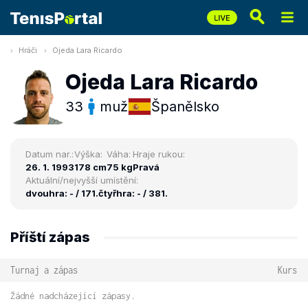
Hráči
Ojeda Lara Ricardo
Ojeda Lara Ricardo
33
muž
Španělsko
Datum nar.:
Výška:
Váha:
Hraje rukou:
26. 1. 1993
178 cm
75 kg
Pravá
Aktuální/nejvyšší umístění:
dvouhra: - / 171.
čtyřhra: - / 381.
Příští zápas
Turnaj a zápas
Kurs
Žádné nadcházející zápasy.