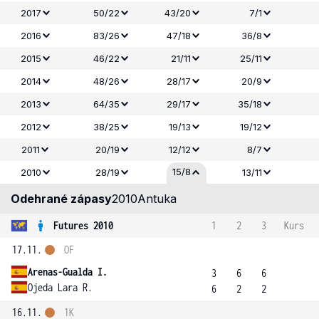
2017
50/22
43/20
7/1
2016
83/26
47/18
36/8
2015
46/22
21/11
25/11
2014
48/26
28/17
20/9
2013
64/35
29/17
35/18
2012
38/25
19/13
19/12
2011
20/19
12/12
8/7
15/8
2010
28/19
13/11
Odehrané zápasy
2010
Antuka
Futures 2010
1
2
3
Kurs
17.11.
OF
Arenas-Gualda I.
3
6
6
Ojeda Lara R.
6
2
2
16.11.
1K