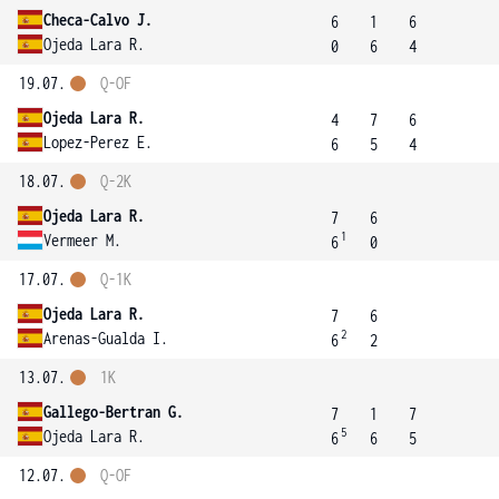
Checa-Calvo J.
6
1
6
Ojeda Lara R.
0
6
4
19.07.
Q-OF
Ojeda Lara R.
4
7
6
Lopez-Perez E.
6
5
4
18.07.
Q-2K
Ojeda Lara R.
7
6
1
Vermeer M.
6
0
17.07.
Q-1K
Ojeda Lara R.
7
6
2
Arenas-Gualda I.
6
2
13.07.
1K
Gallego-Bertran G.
7
1
7
5
Ojeda Lara R.
6
6
5
12.07.
Q-OF