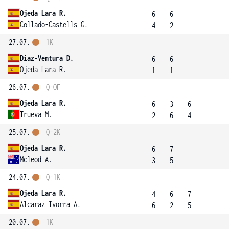
Ojeda Lara R.
6
6
Collado-Castells G.
4
2
27.07.
1K
Diaz-Ventura D.
6
6
Ojeda Lara R.
1
1
26.07.
Q-OF
Ojeda Lara R.
6
3
6
Trueva M.
2
6
4
25.07.
Q-2K
Ojeda Lara R.
6
7
Mcleod A.
3
5
24.07.
Q-1K
Ojeda Lara R.
4
6
7
Alcaraz Ivorra A.
6
2
5
20.07.
1K