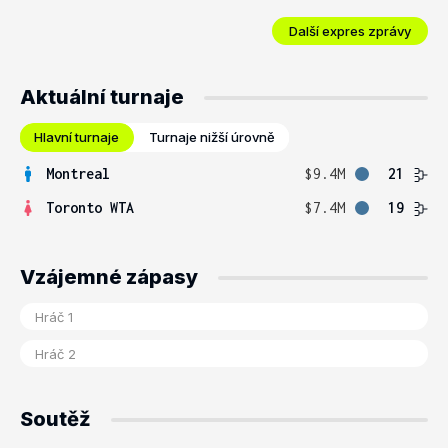
Další expres zprávy
Aktuální turnaje
Hlavní turnaje
Turnaje nižší úrovně
Montreal
$9.4M
21
Toronto WTA
$7.4M
19
Vzájemné zápasy
Soutěž