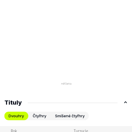
Tituly
Dvouhry
Čtyřhry
Smíšené čtyřhry
Rok
Turnaje