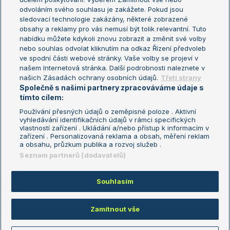
odvoláním svého souhlasu je zakážete. Pokud jsou
Turnaj mistrů
sledovací technologie zakázány, některé zobrazené
Turnaj mistryň
obsahy a reklamy pro vás nemusí být tolik relevantní. Tuto
Aktualní trendy
nabídku můžete kdykoli znovu zobrazit a změnit své volby
nebo souhlas odvolat kliknutím na odkaz Řízení předvoleb
ve spodní části webové stránky. Vaše volby se projeví v
Fotbalové přestupy
našem Internetová stránka. Další podrobnosti naleznete v
Livesport Daily
našich Zásadách ochrany osobních údajů.
Třetí strany
Společně s našimi partnery zpracováváme údaje s
LS Prague Open
tímto cílem:
Používání přesných údajů o zeměpisné poloze . Aktivní
vyhledávání identifikačních údajů v rámci specifických
vlastností zařízení . Ukládání a/nebo přístup k informacím v
Podmínky užití
Nastavení soukromí
zařízení . Personalizovaná reklama a obsah, měření reklam
GDPR a žurnalistika
Reklama
a obsahu, průzkum publika a rozvoj služeb .
Informace o zpracování osobních
Kontakt
Seznam partnerů (dodavatelů)
údajů
Tiráž
Souhlasím
Copyright © 2008-2026 TenisPortal.cz. Využíváme zpravodajství ČTK.
Zamítnout vše