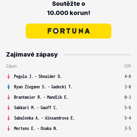
Soutěžte o
10.000 korun!
Zajímavé zápasy
Zápas
H2H
Pegula J.
-
Shnaider D.
4-0
Ryan Ziegann S.
-
Gadecki T.
3-0
Brantmeier R.
-
Mandlik E.
0-3
Sakkari M.
-
Gauff C.
5-6
Sabalenka A.
-
Alexandrova E.
5-4
Mertens E.
-
Osaka N.
3-5