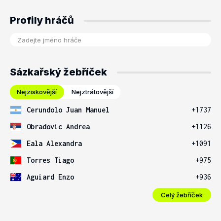
Profily hráčů
Sázkařský žebříček
Nejziskovější
Nejztrátovější
Cerundolo Juan Manuel
+1737
Obradovic Andrea
+1126
Eala Alexandra
+1091
Torres Tiago
+975
Aguiard Enzo
+936
Celý žebříček