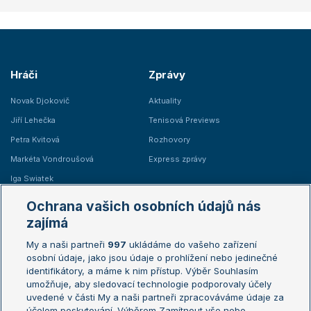
Hráči
Zprávy
Novak Djokovič
Aktuality
Jiří Lehečka
Tenisová Previews
Petra Kvitová
Rozhovory
Markéta Vondroušová
Express zprávy
Iga Swiatek
Marie Bouzková
Ochrana vašich osobních údajů nás
Žebříčky
Kalendář turnajů
zajímá
My a naši partneři
997
ukládáme do vašeho zařízení
Žebříček ATP (muži)
Australian Open
osobní údaje, jako jsou údaje o prohlížení nebo jedinečné
Žebříček WTA (ženy)
French Open
identifikátory, a máme k nim přístup. Výběr Souhlasím
umožňuje, aby sledovací technologie podporovaly účely
Sázkařský žebříček
Wimbledon
uvedené v části My a naši partneři zpracováváme údaje za
US Open
účelem poskytování. Výběrem Zamítnout vše nebo