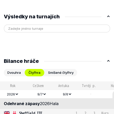
Výsledky na turnajích
Bilance hráče
Dvouhra
Čtyřhra
Smíšené čtyřhry
Rok
Celkem
Antuka
Tvrdý p.
H
-
2026
9/7
9/6
Odehrané zápasy
2026
Hala
Sheffield ITF
1
2
3
Kurs