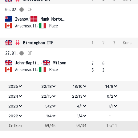
05.02.
ČF
Ivanov
/
Munk Mortensen
Arseneault
/
Pace
Birmingham ITF
1
2
3
Kurs
27.01.
OF
John-Baptiste
/
Wilson
7
6
Arseneault
/
Pace
5
3
2025
32/18
18/10
14/8
2024
22/15
22/13
0/2
2023
5/2
4/1
1/1
-
2022
1/4
1/4
Celkem
69/46
54/34
15/11