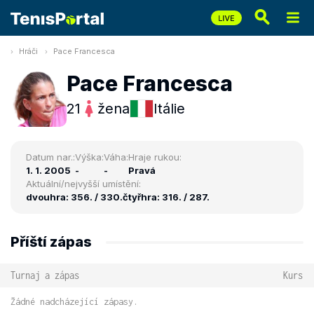
Hráči
Pace Francesca
Pace Francesca
21
žena
Itálie
Datum nar.:
Výška:
Váha:
Hraje rukou:
1. 1. 2005
-
-
Pravá
Aktuální/nejvyšší umístění:
dvouhra: 356. / 330.
čtyřhra: 316. / 287.
Příští zápas
Turnaj a zápas
Kurs
Žádné nadcházející zápasy.