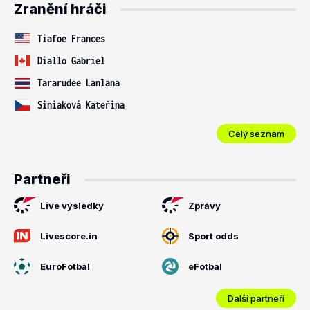
Zranění hráči
Tiafoe Frances
Diallo Gabriel
Tararudee Lanlana
Siniaková Kateřina
Celý seznam
Partneři
Live výsledky
Zprávy
Livescore.in
Sport odds
EuroFotbal
eFotbal
Další partneři