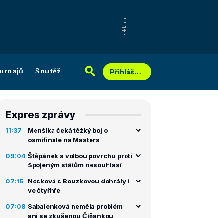
urnajů
Soutěž
Přihlášení
Expres zprávy
11:37
Menšíka čeká těžký boj o
osmifinále na Masters
09:04
Štěpánek s volbou povrchu proti
Spojeným státům nesouhlasí
07:15
Nosková s Bouzkovou dohrály i
ve čtyřhře
07:08
Sabalenková neměla problém
ani se zkušenou Číňankou