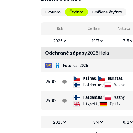
Dvouhra
Čtyřhra
Smíšené čtyřhry
Rok
Celkem
Antuka
2026
10/7
7/5
Odehrané zápasy
2026
Hala
Futures 2026
Klimas
/
Kumstat
26.02.
Paldanius
/
Wazny
Paldanius
/
Wazny
25.02.
Hignett
/
Opitz
2025
8/4
0/2