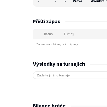
-
-
-
Pravá
dvouhra: 
Příští zápas
Datum
Turnaj
Žádné nadcházející zápasy.
Výsledky na turnajích
Bilance hráče