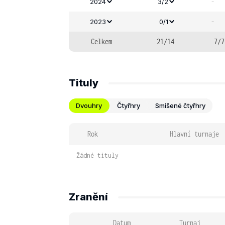
-
2024
3/2
-
2023
0/1
Celkem
21/14
7/7
Tituly
Dvouhry
Čtyřhry
Smíšené čtyřhry
Rok
Hlavní turnaje
Žádné tituly
Zranění
Datum
Turnaj