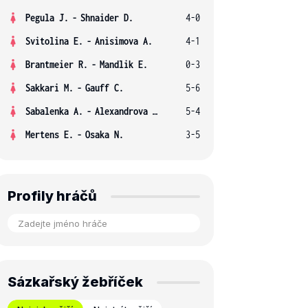
Pegula J.
-
Shnaider D.
4-0
Svitolina E.
-
Anisimova A.
4-1
Brantmeier R.
-
Mandlik E.
0-3
Sakkari M.
-
Gauff C.
5-6
Sabalenka A.
-
Alexandrova E.
5-4
Mertens E.
-
Osaka N.
3-5
Profily hráčů
Sázkařský žebříček