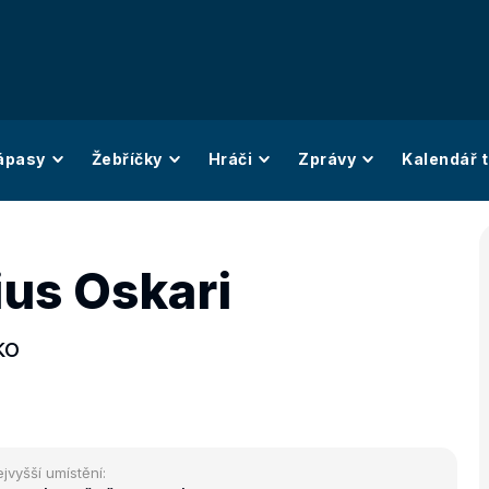
ápasy
Žebříčky
Hráči
Zprávy
Kalendář t
ius Oskari
ko
jvyšší umístění: