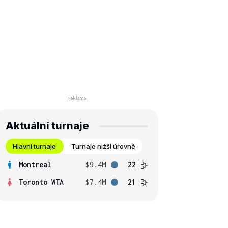
Aktuální turnaje
Hlavní turnaje
Turnaje nižší úrovně
Montreal
$9.4M
22
Toronto WTA
$7.4M
21