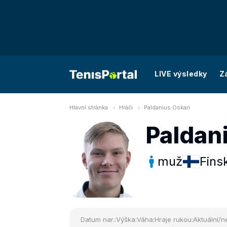
LIVE výsledky
Z
Hlavní stránka
Hráči
Paldanius Oskari
Paldan
muž
Fins
Datum nar.:
Výška:
Váha:
Hraje rukou:
Aktuální/ne