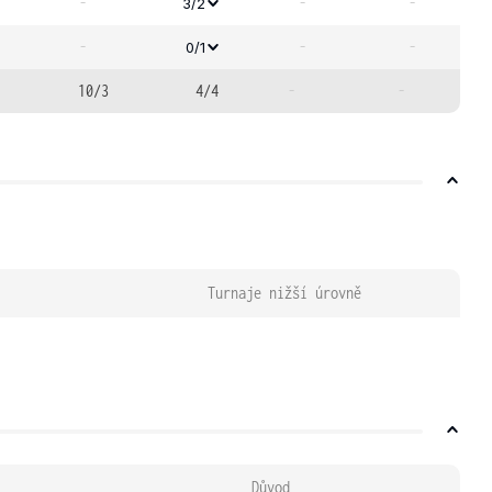
-
-
-
3/2
-
-
-
0/1
10/3
4/4
-
-
Turnaje nižší úrovně
Důvod