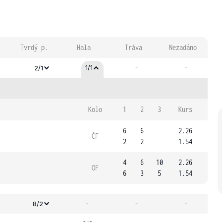
Tvrdý p.
Hala
Tráva
Nezadáno
-
-
1/1
2/1
Kolo
1
2
3
Kurs
6
6
2.26
ČF
2
2
1.54
4
6
10
2.26
OF
6
3
5
1.54
-
-
-
8/2