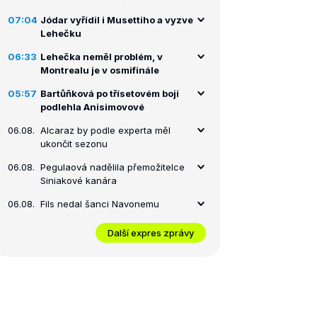
07:04
Jódar vyřídil i Musettiho a vyzve
Lehečku
06:33
Lehečka neměl problém, v
Montrealu je v osmifinále
05:57
Bartůňková po třísetovém boji
podlehla Anisimovové
06.08.
Alcaraz by podle experta měl
ukončit sezonu
06.08.
Pegulaová nadělila přemožitelce
Siniakové kanára
06.08.
Fils nedal šanci Navonemu
Další expres zprávy