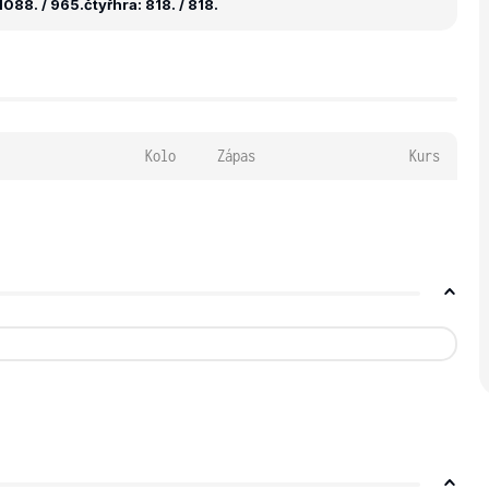
1088. / 965.
čtyřhra: 818. / 818.
Kolo
Zápas
Kurs