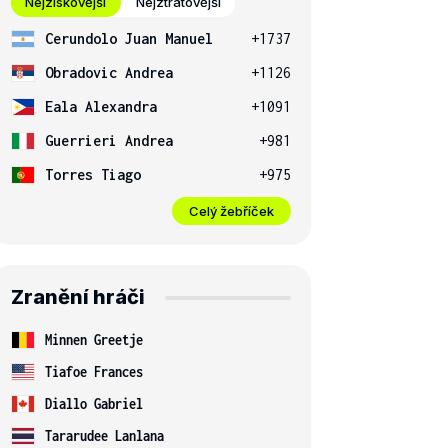
Nejziskovější
Nejztrátovější
Cerundolo Juan Manuel
+1737
Obradovic Andrea
+1126
Eala Alexandra
+1091
Guerrieri Andrea
+981
Torres Tiago
+975
Celý žebříček
Zranění hráči
Minnen Greetje
Tiafoe Frances
Diallo Gabriel
Tararudee Lanlana