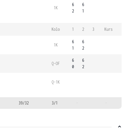
6
6
1K
2
1
Kolo
1
2
3
Kurs
6
6
1K
1
2
6
6
Q-OF
0
2
Q-1K
39/32
3/1
-
-