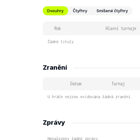
Dvouhry
Čtyřhry
Smíšené čtyřhry
Rok
Hlavní turnaje
Žádné tituly
Zranění
Datum
Turnaj
U hráče nejsou evidována žádná zranění.
Zprávy
Nenalezeny žádné zprávy.