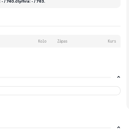
 - / 740.
čtyřhra: - / 763.
Kolo
Zápas
Kurs