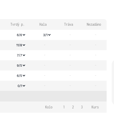
Tvrdý p.
Hala
Tráva
Nezadáno
-
-
6/6
3/1
-
-
-
11/8
-
-
-
7/7
-
-
-
9/5
-
-
-
6/5
-
-
-
0/1
Kolo
1
2
3
Kurs