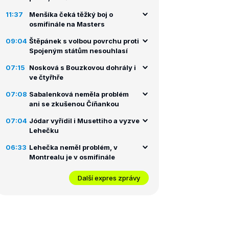
11:37
Menšíka čeká těžký boj o
osmifinále na Masters
09:04
Štěpánek s volbou povrchu proti
Spojeným státům nesouhlasí
07:15
Nosková s Bouzkovou dohrály i
ve čtyřhře
07:08
Sabalenková neměla problém
ani se zkušenou Číňankou
07:04
Jódar vyřídil i Musettiho a vyzve
Lehečku
06:33
Lehečka neměl problém, v
Montrealu je v osmifinále
Další expres zprávy