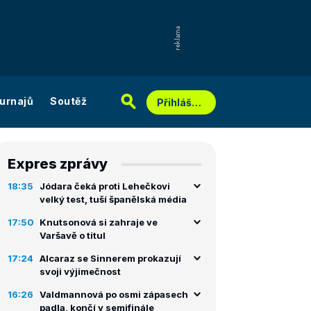
urnajů
Soutěž
Přihlášení
Expres zprávy
18:35
Jódara čeká proti Lehečkovi
velký test, tuší španělská média
17:50
Knutsonová si zahraje ve
Varšavě o titul
17:24
Alcaraz se Sinnerem prokazují
svoji výjimečnost
16:26
Valdmannová po osmi zápasech
padla, končí v semifinále