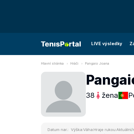
LIVE výsledky
Z
Hlavní stránka
Hráči
Pangaio Joana
Pangai
38
žena
P
Datum nar.:
Výška:
Váha:
Hraje rukou:
Aktuální/