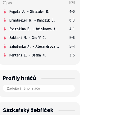
Zápas
H2H
Pegula J.
-
Shnaider D.
4-0
Brantmeier R.
-
Mandlik E.
0-3
Svitolina E.
-
Anisimova A.
4-1
Sakkari M.
-
Gauff C.
5-6
Sabalenka A.
-
Alexandrova E.
5-4
Mertens E.
-
Osaka N.
3-5
Profily hráčů
Sázkařský žebříček