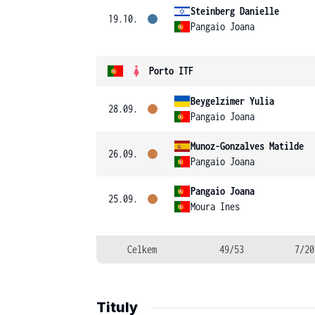
Steinberg Danielle
19.10.
Pangaio Joana
Porto ITF
Beygelzimer Yulia
28.09.
Pangaio Joana
Munoz-Gonzalves Matilde
26.09.
Pangaio Joana
Pangaio Joana
25.09.
Moura Ines
Celkem
49/53
7/20
Tituly