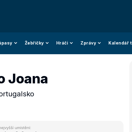
ápasy
Žebříčky
Hráči
Zprávy
Kalendář t
o Joana
ortugalsko
nejvyšší umístění: