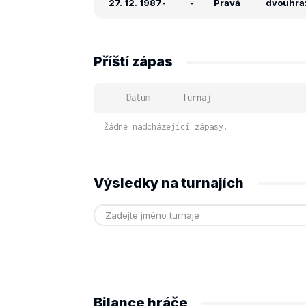
27. 12. 1987
-
-
Pravá
dvouhra:
Příští zápas
Datum
Turnaj
Žádné nadcházející zápasy.
Výsledky na turnajích
Bilance hráče