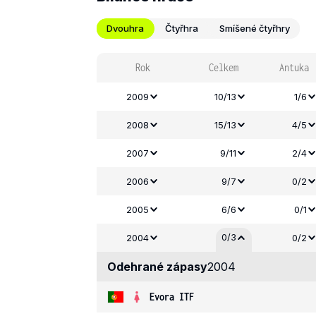
Dvouhra
Čtyřhra
Smíšené čtyřhry
Rok
Celkem
Antuka
2009
10/13
1/6
2008
15/13
4/5
2007
9/11
2/4
2006
9/7
0/2
2005
6/6
0/1
0/3
2004
0/2
Odehrané zápasy
2004
Evora ITF