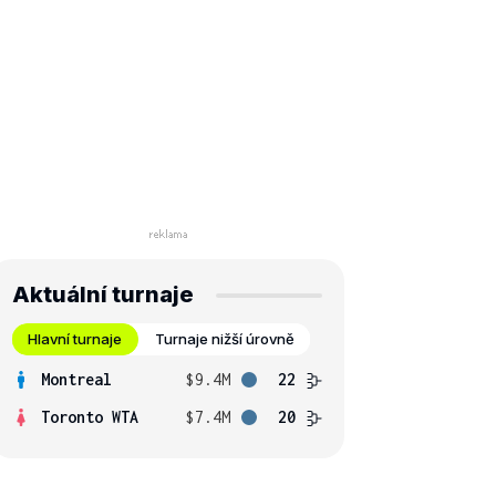
Aktuální turnaje
Hlavní turnaje
Turnaje nižší úrovně
Montreal
$9.4M
22
Toronto WTA
$7.4M
20