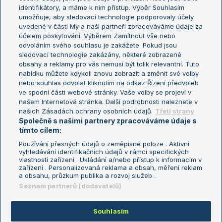
Žebříček WTA (ženy)
French Open
identifikátory, a máme k nim přístup. Výběr Souhlasím
umožňuje, aby sledovací technologie podporovaly účely
Sázkařský žebříček
Wimbledon
uvedené v části My a naši partneři zpracováváme údaje za
US Open
účelem poskytování. Výběrem Zamítnout vše nebo
odvoláním svého souhlasu je zakážete. Pokud jsou
Turnaj mistrů
sledovací technologie zakázány, některé zobrazené
Turnaj mistryň
obsahy a reklamy pro vás nemusí být tolik relevantní. Tuto
Aktualní trendy
nabídku můžete kdykoli znovu zobrazit a změnit své volby
nebo souhlas odvolat kliknutím na odkaz Řízení předvoleb
ve spodní části webové stránky. Vaše volby se projeví v
Fotbalové přestupy
našem Internetová stránka. Další podrobnosti naleznete v
Livesport Daily
našich Zásadách ochrany osobních údajů.
Třetí strany
Společně s našimi partnery zpracováváme údaje s
LS Prague Open
tímto cílem:
Používání přesných údajů o zeměpisné poloze . Aktivní
vyhledávání identifikačních údajů v rámci specifických
vlastností zařízení . Ukládání a/nebo přístup k informacím v
Podmínky užití
Nastavení soukromí
zařízení . Personalizovaná reklama a obsah, měření reklam
GDPR a žurnalistika
Reklama
a obsahu, průzkum publika a rozvoj služeb .
Informace o zpracování osobních
Kontakt
Seznam partnerů (dodavatelů)
údajů
Tiráž
Souhlasím