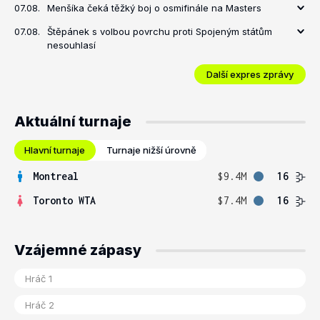
07.08.
Menšíka čeká těžký boj o osmifinále na Masters
07.08.
Štěpánek s volbou povrchu proti Spojeným státům
nesouhlasí
Další expres zprávy
Aktuální turnaje
Hlavní turnaje
Turnaje nižší úrovně
Montreal
$9.4M
16
Toronto WTA
$7.4M
16
Vzájemné zápasy