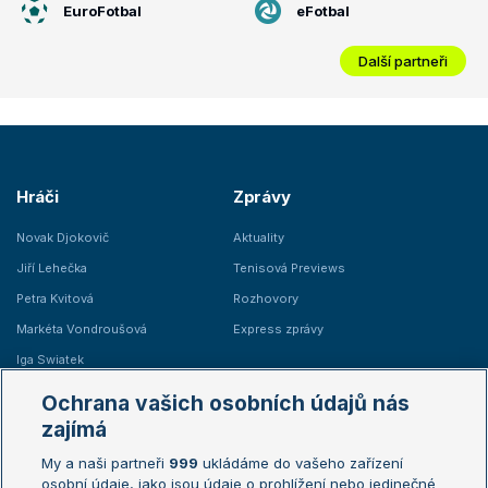
EuroFotbal
eFotbal
Další partneři
Hráči
Zprávy
Novak Djokovič
Aktuality
Jiří Lehečka
Tenisová Previews
Petra Kvitová
Rozhovory
Markéta Vondroušová
Express zprávy
Iga Swiatek
Marie Bouzková
Ochrana vašich osobních údajů nás
Žebříčky
Kalendář turnajů
zajímá
My a naši partneři
999
ukládáme do vašeho zařízení
Žebříček ATP (muži)
Australian Open
osobní údaje, jako jsou údaje o prohlížení nebo jedinečné