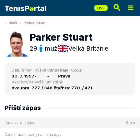
Hráči
Parker Stuart
Parker Stuart
29
muž
Velká Británie
Datum nar.:
Výška:
Váha:
Hraje rukou:
30. 7. 1997
-
-
Pravá
Aktuální/nejvyšší umístění:
dvouhra: 777. / 346.
čtyřhra: 770. / 471.
Příští zápas
Turnaj a zápas
Kurs
Žádné nadcházející zápasy.