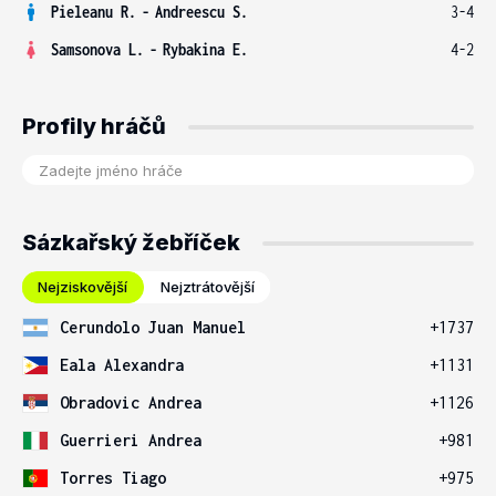
Pieleanu R.
-
Andreescu S.
3-4
Samsonova L.
-
Rybakina E.
4-2
Profily hráčů
Sázkařský žebříček
Nejziskovější
Nejztrátovější
Cerundolo Juan Manuel
+1737
Eala Alexandra
+1131
Obradovic Andrea
+1126
Guerrieri Andrea
+981
Torres Tiago
+975