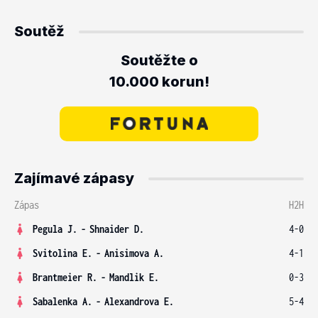
Soutěž
Soutěžte o
10.000 korun!
Zajímavé zápasy
Zápas
H2H
Pegula J.
-
Shnaider D.
4-0
Svitolina E.
-
Anisimova A.
4-1
Brantmeier R.
-
Mandlik E.
0-3
Sabalenka A.
-
Alexandrova E.
5-4