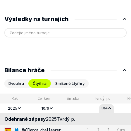
Výsledky na turnajích
Bilance hráče
Dvouhra
Čtyřhra
Smíšené čtyřhry
Rok
Celkem
Antuka
Tvrdý p.
H
-
8/4
2025
10/6
Odehrané zápasy
2025
Tvrdý p.
Mallorca challenger
1
2
3
Kurs