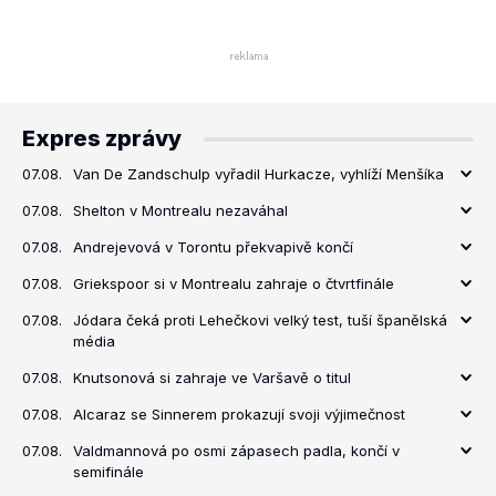
Expres zprávy
07.08.
Van De Zandschulp vyřadil Hurkacze, vyhlíží Menšíka
07.08.
Shelton v Montrealu nezaváhal
07.08.
Andrejevová v Torontu překvapivě končí
07.08.
Griekspoor si v Montrealu zahraje o čtvrtfinále
07.08.
Jódara čeká proti Lehečkovi velký test, tuší španělská
média
07.08.
Knutsonová si zahraje ve Varšavě o titul
07.08.
Alcaraz se Sinnerem prokazují svoji výjimečnost
07.08.
Valdmannová po osmi zápasech padla, končí v
semifinále