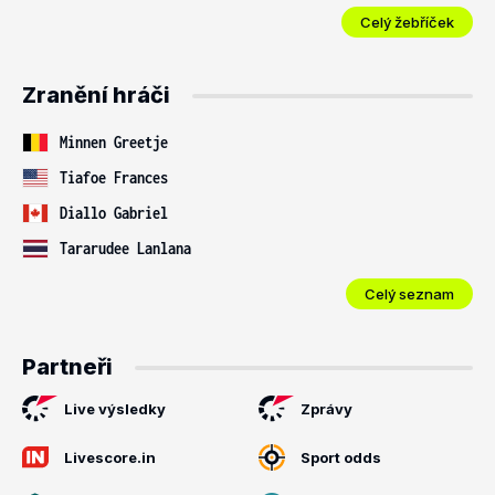
Celý žebříček
Zranění hráči
Minnen Greetje
Tiafoe Frances
Diallo Gabriel
Tararudee Lanlana
Celý seznam
Partneři
Live výsledky
Zprávy
Livescore.in
Sport odds