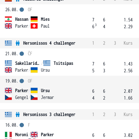
26.08.
OF
Hassan
/
Mies
7
6
1.54
3
Parker
/
Paul
6
4
2.29
Hersonissos 4 challenger
1
2
3
Kurs
21.08.
ČF
Sakellaridis
/
Tsitsipas
7
6
1.43
Parker
/
Ursu
5
3
2.56
19.08.
OF
Parker
/
Ursu
6
6
2.07
Gengel
/
Jermar
4
2
1.66
Hersonissos 3 challenger
1
2
3
Kurs
16.08.
F
Moroni
/
Parker
6
6
3.02