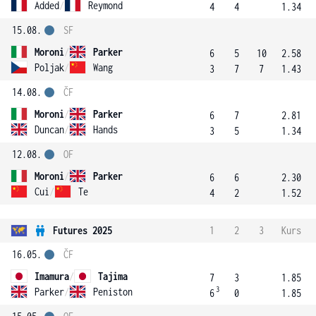
Added
/
Reymond
4
4
1.34
15.08.
SF
Moroni
/
Parker
6
5
10
2.58
Poljak
/
Wang
3
7
7
1.43
14.08.
ČF
Moroni
/
Parker
6
7
2.81
Duncan
/
Hands
3
5
1.34
12.08.
OF
Moroni
/
Parker
6
6
2.30
Cui
/
Te
4
2
1.52
Futures 2025
1
2
3
Kurs
16.05.
ČF
Imamura
/
Tajima
7
3
1.85
3
Parker
/
Peniston
6
0
1.85