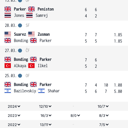
15.05.
OF
Parker
/
Peniston
6
6
Jones
/
Samrej
4
2
28.03.
SF
Suarez
/
Zusman
7
7
1.85
Bonding
/
Parker
5
5
1.85
27.03.
ČF
Bonding
/
Parker
7
6
Alkaya
/
Ilkel
5
2
25.03.
OF
Bonding
/
Parker
7
4
10
1.08
Bazilevskiy
/
Shahar
5
6
7
5.80
-
2024
12/10
10/7
2023
16/3
8/0
8/3
-
2022
13/11
7/5