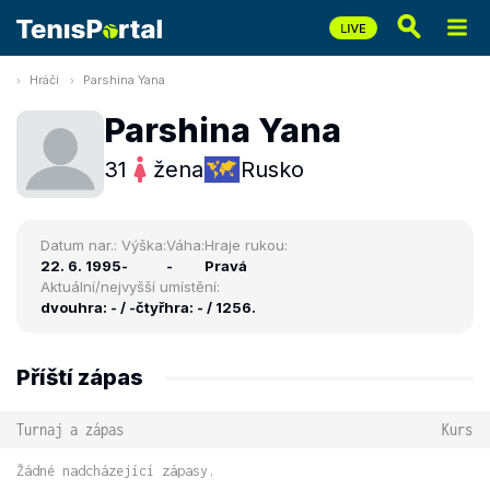
Hráči
Parshina Yana
Parshina Yana
31
žena
Rusko
Datum nar.:
Výška:
Váha:
Hraje rukou:
22. 6. 1995
-
-
Pravá
Aktuální/nejvyšší umístění:
dvouhra: - / -
čtyřhra: - / 1256.
Příští zápas
Turnaj a zápas
Kurs
Žádné nadcházející zápasy.