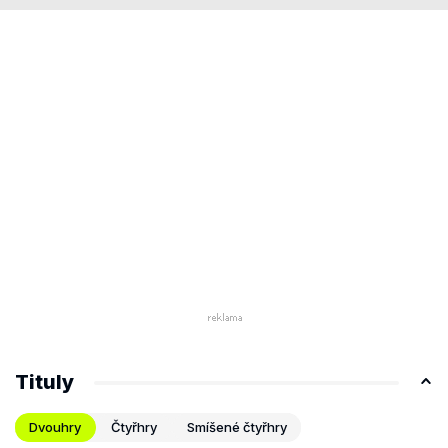
Tituly
Dvouhry
Čtyřhry
Smíšené čtyřhry