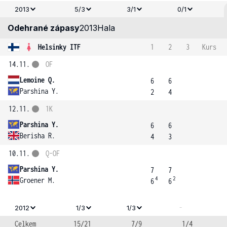
2013
5/3
3/1
0/1
Odehrané zápasy
2013
Hala
Helsinky ITF
1
2
3
Kurs
14.11.
OF
Lemoine Q.
6
6
Parshina Y.
2
4
12.11.
1K
Parshina Y.
6
6
Berisha R.
4
3
10.11.
Q-OF
Parshina Y.
7
7
4
2
Groener M.
6
6
-
2012
1/3
1/3
Celkem
15/21
7/9
1/4