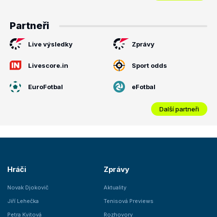
Partneři
Live výsledky
Zprávy
Livescore.in
Sport odds
EuroFotbal
eFotbal
Další partneři
Hráči
Zprávy
Novak Djokovič
Aktuality
Jiří Lehečka
Tenisová Previews
Petra Kvitová
Rozhovory