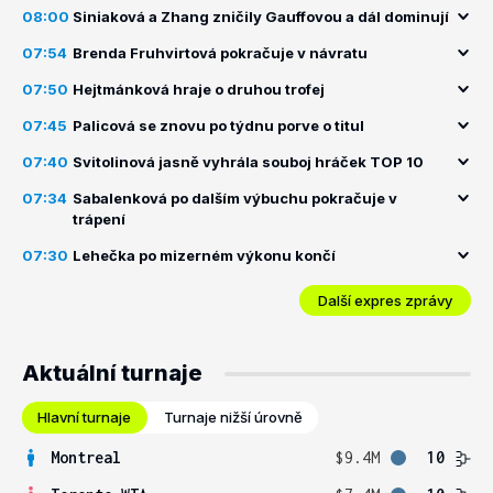
08:00
Siniaková a Zhang zničily Gauffovou a dál dominují
07:54
Brenda Fruhvirtová pokračuje v návratu
07:50
Hejtmánková hraje o druhou trofej
07:45
Palicová se znovu po týdnu porve o titul
07:40
Svitolinová jasně vyhrála souboj hráček TOP 10
07:34
Sabalenková po dalším výbuchu pokračuje v
trápení
07:30
Lehečka po mizerném výkonu končí
Další expres zprávy
Aktuální turnaje
Hlavní turnaje
Turnaje nižší úrovně
Montreal
$9.4M
10