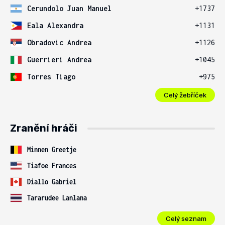
Cerundolo Juan Manuel
+1737
Eala Alexandra
+1131
Obradovic Andrea
+1126
Guerrieri Andrea
+1045
Torres Tiago
+975
Celý žebříček
Zranění hráči
Minnen Greetje
Tiafoe Frances
Diallo Gabriel
Tararudee Lanlana
Celý seznam