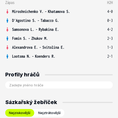
Zápas
H2H
Miroshnichenko V.
-
Khatamova S.
4-0
D'Agostino S.
-
Tabacco G.
0-3
Samsonova L.
-
Rybakina E.
4-2
Fomin S.
-
Zhukov M.
2-3
Alexandrova E.
-
Svitolina E.
1-3
Lootsma N.
-
Koenders R.
2-1
Profily hráčů
Sázkařský žebříček
Nejziskovější
Nejztrátovější