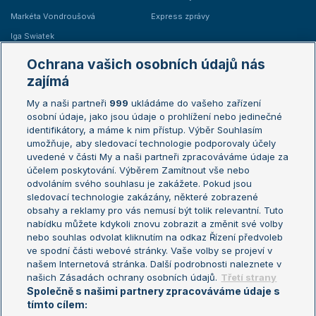
Markéta Vondroušová
Express zprávy
Iga Swiatek
Marie Bouzková
Ochrana vašich osobních údajů nás
Žebříčky
Kalendář turnajů
zajímá
My a naši partneři
999
ukládáme do vašeho zařízení
Žebříček ATP (muži)
Australian Open
osobní údaje, jako jsou údaje o prohlížení nebo jedinečné
Žebříček WTA (ženy)
French Open
identifikátory, a máme k nim přístup. Výběr Souhlasím
umožňuje, aby sledovací technologie podporovaly účely
Sázkařský žebříček
Wimbledon
uvedené v části My a naši partneři zpracováváme údaje za
US Open
účelem poskytování. Výběrem Zamítnout vše nebo
odvoláním svého souhlasu je zakážete. Pokud jsou
Turnaj mistrů
sledovací technologie zakázány, některé zobrazené
Turnaj mistryň
obsahy a reklamy pro vás nemusí být tolik relevantní. Tuto
Aktualní trendy
nabídku můžete kdykoli znovu zobrazit a změnit své volby
nebo souhlas odvolat kliknutím na odkaz Řízení předvoleb
ve spodní části webové stránky. Vaše volby se projeví v
Fotbalové přestupy
našem Internetová stránka. Další podrobnosti naleznete v
Livesport Daily
našich Zásadách ochrany osobních údajů.
Třetí strany
Společně s našimi partnery zpracováváme údaje s
LS Prague Open
tímto cílem: