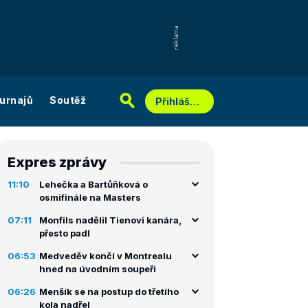
urnajů
Soutěž
Přihlášení
Expres zprávy
11:10
Lehečka a Bartůňková o
osmifinále na Masters
07:11
Monfils nadělil Tienovi kanára,
přesto padl
06:53
Medveděv končí v Montrealu
hned na úvodním soupeři
06:26
Menšík se na postup do třetího
kola nadřel