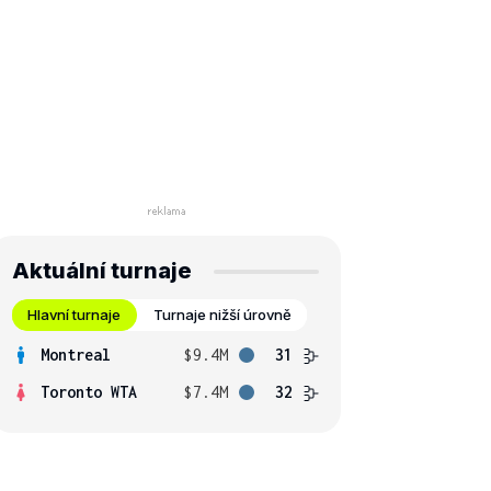
Aktuální turnaje
Hlavní turnaje
Turnaje nižší úrovně
Montreal
$9.4M
31
Toronto WTA
$7.4M
32