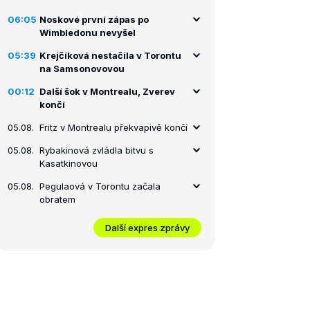
06:05
Noskové první zápas po
Wimbledonu nevyšel
05:39
Krejčíková nestačila v Torontu
na Samsonovovou
00:12
Další šok v Montrealu, Zverev
končí
05.08.
Fritz v Montrealu překvapivě končí
05.08.
Rybakinová zvládla bitvu s
Kasatkinovou
05.08.
Pegulaová v Torontu začala
obratem
Další expres zprávy