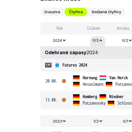
Dvouhra
Čtyřhra
Smíšené čtyřhry
Rok
Celkem
Antuka
0/2
2024
0/2
Odehrané zápasy
2024
Futures 2024
Hornung
/
Van Herck
20.08.
Hesselmann
/
Patzanov
Homberg
/
Niedner
13.08.
Patzanovsky
/
Schloss
2023
1/2
0/1