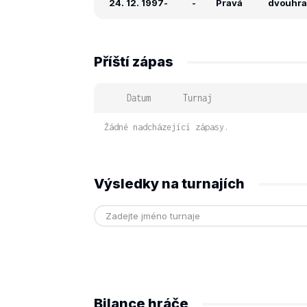
24. 12. 1997
-
-
Pravá
dvouhra:
Příští zápas
Datum
Turnaj
Žádné nadcházející zápasy.
Výsledky na turnajích
Bilance hráče