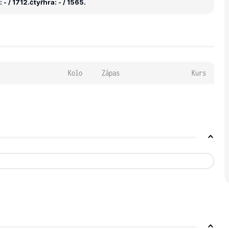
 - / 1712.
čtyřhra: - / 1565.
Kolo
Zápas
Kurs