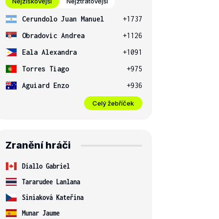
Nejziskovější
Nejztrátovější
Cerundolo Juan Manuel
+1737
Obradovic Andrea
+1126
Eala Alexandra
+1091
Torres Tiago
+975
Aguiard Enzo
+936
Celý žebříček
Zranění hráči
Diallo Gabriel
Tararudee Lanlana
Siniaková Kateřina
Munar Jaume