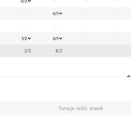
-
-
-
0/2
-
-
-
0/1
-
-
-
-
-
-
1/2
0/1
2/5
0/2
-
-
Turnaje nižší úrovně