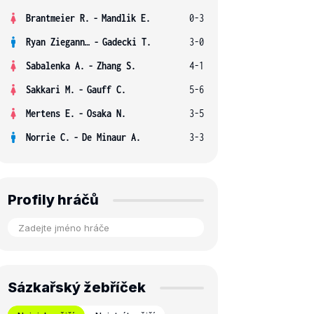
Brantmeier R.
-
Mandlik E.
0-3
Ryan Ziegann S.
-
Gadecki T.
3-0
Sabalenka A.
-
Zhang S.
4-1
Sakkari M.
-
Gauff C.
5-6
Mertens E.
-
Osaka N.
3-5
Norrie C.
-
De Minaur A.
3-3
Profily hráčů
Sázkařský žebříček