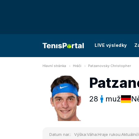
LIVE výsledky
Z
Hlavní stránka
Hráči
Patzanovsky Christopher
Patzan
28
muž
N
Datum nar.:
Výška:
Váha:
Hraje rukou:
Aktuální/