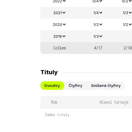
2022
0/4
0/2
2021
1/4
1/3
2020
1/2
1/2
-
2019
1/3
Celkem
4/17
2/10
Tituly
Dvouhry
Čtyřhry
Smíšené čtyřhry
Rok
Hlavní turnaje
Žádné tituly