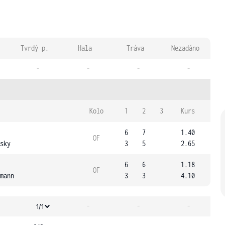
Tvrdý p.
Hala
Tráva
Nezadáno
-
-
-
-
Kolo
1
2
3
Kurs
6
7
1.40
OF
sky
3
5
2.65
6
6
1.18
OF
mann
3
3
4.10
-
-
-
1/1