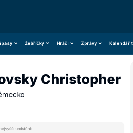
ápasy
Žebříčky
Hráči
Zprávy
Kalendář t
ovsky Christopher
ěmecko
nejvyšší umístění: