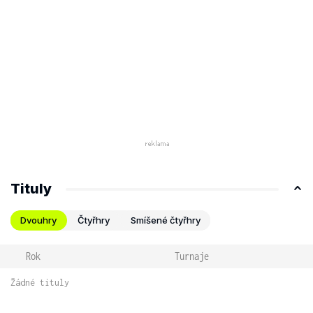
Tituly
Dvouhry
Čtyřhry
Smíšené čtyřhry
Rok
Turnaje
Žádné tituly