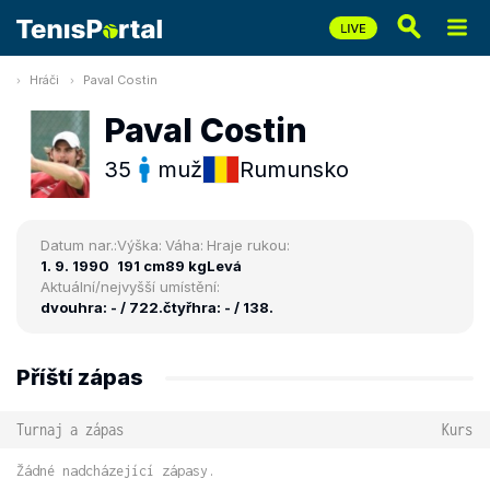
Hráči
Paval Costin
Paval Costin
35
muž
Rumunsko
Datum nar.:
Výška:
Váha:
Hraje rukou:
1. 9. 1990
191 cm
89 kg
Levá
Aktuální/nejvyšší umístění:
dvouhra: - / 722.
čtyřhra: - / 138.
Příští zápas
Turnaj a zápas
Kurs
Žádné nadcházející zápasy.