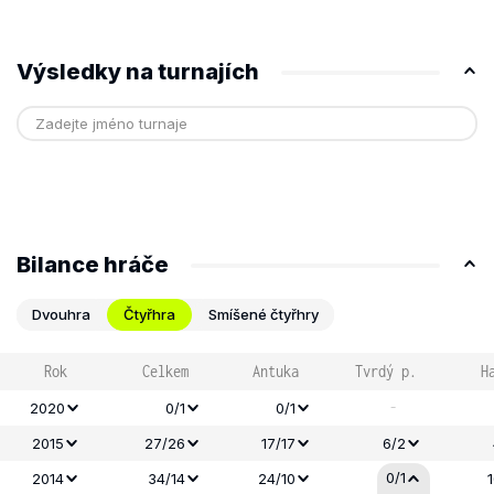
Výsledky na turnajích
Bilance hráče
Dvouhra
Čtyřhra
Smíšené čtyřhry
Rok
Celkem
Antuka
Tvrdý p.
H
-
2020
0/1
0/1
2015
27/26
17/17
6/2
0/1
2014
34/14
24/10