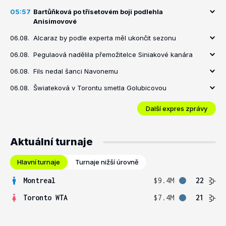
05:57
Bartůňková po třísetovém boji podlehla
Anisimovové
06.08.
Alcaraz by podle experta měl ukončit sezonu
06.08.
Pegulaová nadělila přemožitelce Siniakové kanára
06.08.
Fils nedal šanci Navonemu
06.08.
Šwiateková v Torontu smetla Golubicovou
Další expres zprávy
Aktuální turnaje
Hlavní turnaje
Turnaje nižší úrovně
Montreal
$9.4M
22
Toronto WTA
$7.4M
21