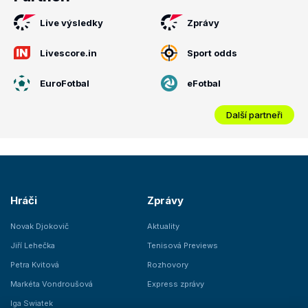
Live výsledky
Zprávy
Livescore.in
Sport odds
EuroFotbal
eFotbal
Další partneři
Hráči
Zprávy
Novak Djokovič
Aktuality
Jiří Lehečka
Tenisová Previews
Petra Kvitová
Rozhovory
Markéta Vondroušová
Express zprávy
Iga Swiatek