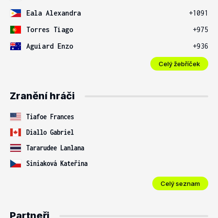
Eala Alexandra
+1091
Torres Tiago
+975
Aguiard Enzo
+936
Celý žebříček
Zranění hráči
Tiafoe Frances
Diallo Gabriel
Tararudee Lanlana
Siniaková Kateřina
Celý seznam
Partneři