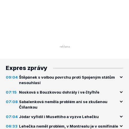
Expres zprávy
09:04
Štěpánek s volbou povrchu proti Spojeným státům
nesouhlasí
07:15
Nosková s Bouzkovou dohrály i ve čtyřhře
07:08
Sabalenková neměla problém ani se zkušenou
Číňankou
07:04
Jódar vyřídil i Musettiho a vyzve Lehečku
06:33
Lehečka neměl problém, v Montrealu je v osmifinále