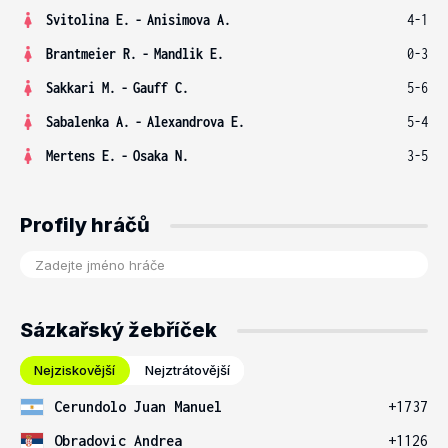
Svitolina E.
-
Anisimova A.
4-1
Brantmeier R.
-
Mandlik E.
0-3
Sakkari M.
-
Gauff C.
5-6
Sabalenka A.
-
Alexandrova E.
5-4
Mertens E.
-
Osaka N.
3-5
Profily hráčů
Sázkařský žebříček
Nejziskovější
Nejztrátovější
Cerundolo Juan Manuel
+1737
Obradovic Andrea
+1126