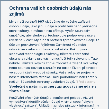
Marie Bouzková
Ochrana vašich osobních údajů nás
Žebříčky
Kalendář turnajů
zajímá
My a naši partneři
997
ukládáme do vašeho zařízení
Žebříček ATP (muži)
Australian Open
osobní údaje, jako jsou údaje o prohlížení nebo jedinečné
Žebříček WTA (ženy)
French Open
identifikátory, a máme k nim přístup. Výběr Souhlasím
umožňuje, aby sledovací technologie podporovaly účely
Sázkařský žebříček
Wimbledon
uvedené v části My a naši partneři zpracováváme údaje za
US Open
účelem poskytování. Výběrem Zamítnout vše nebo
odvoláním svého souhlasu je zakážete. Pokud jsou
Turnaj mistrů
sledovací technologie zakázány, některé zobrazené
Turnaj mistryň
obsahy a reklamy pro vás nemusí být tolik relevantní. Tuto
Aktualní trendy
nabídku můžete kdykoli znovu zobrazit a změnit své volby
nebo souhlas odvolat kliknutím na odkaz Řízení předvoleb
ve spodní části webové stránky. Vaše volby se projeví v
Fotbalové přestupy
našem Internetová stránka. Další podrobnosti naleznete v
Livesport Daily
našich Zásadách ochrany osobních údajů.
Třetí strany
Společně s našimi partnery zpracováváme údaje s
LS Prague Open
tímto cílem:
Používání přesných údajů o zeměpisné poloze . Aktivní
vyhledávání identifikačních údajů v rámci specifických
vlastností zařízení . Ukládání a/nebo přístup k informacím v
Podmínky užití
Nastavení soukromí