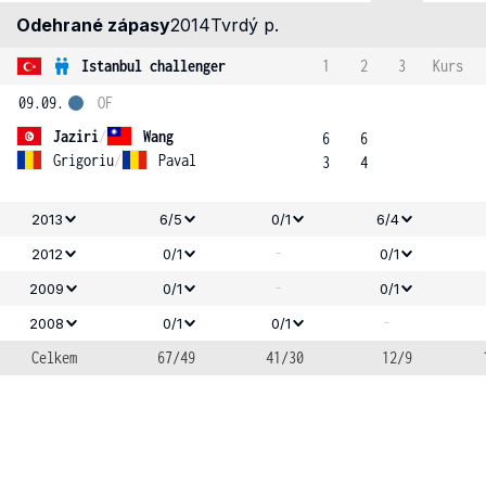
Odehrané zápasy
2014
Tvrdý p.
Istanbul challenger
1
2
3
Kurs
09.09.
OF
Jaziri
/
Wang
6
6
Grigoriu
/
Paval
3
4
2013
6/5
0/1
6/4
-
2012
0/1
0/1
-
2009
0/1
0/1
-
2008
0/1
0/1
Celkem
67/49
41/30
12/9