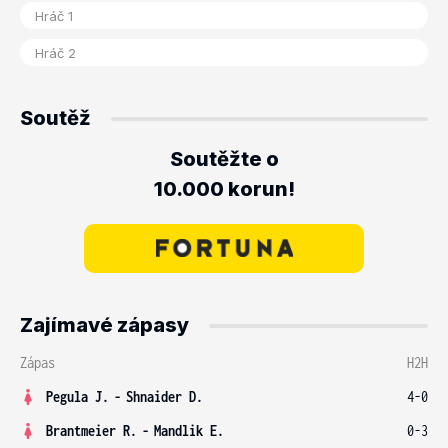
Soutěž
Soutěžte o
10.000 korun!
Zajímavé zápasy
Zápas
H2H
Pegula J.
-
Shnaider D.
4-0
Brantmeier R.
-
Mandlik E.
0-3