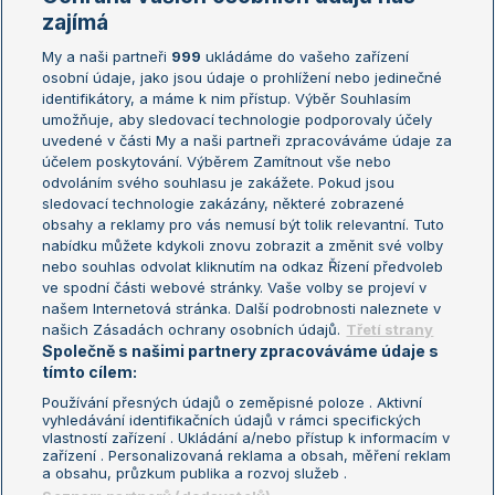
Žebříčky
Kalendář turnajů
zajímá
My a naši partneři
999
ukládáme do vašeho zařízení
Žebříček ATP (muži)
Australian Open
osobní údaje, jako jsou údaje o prohlížení nebo jedinečné
Žebříček WTA (ženy)
French Open
identifikátory, a máme k nim přístup. Výběr Souhlasím
umožňuje, aby sledovací technologie podporovaly účely
Sázkařský žebříček
Wimbledon
uvedené v části My a naši partneři zpracováváme údaje za
US Open
účelem poskytování. Výběrem Zamítnout vše nebo
odvoláním svého souhlasu je zakážete. Pokud jsou
Turnaj mistrů
sledovací technologie zakázány, některé zobrazené
Turnaj mistryň
obsahy a reklamy pro vás nemusí být tolik relevantní. Tuto
Aktualní trendy
nabídku můžete kdykoli znovu zobrazit a změnit své volby
nebo souhlas odvolat kliknutím na odkaz Řízení předvoleb
ve spodní části webové stránky. Vaše volby se projeví v
Fotbalové přestupy
našem Internetová stránka. Další podrobnosti naleznete v
Livesport Daily
našich Zásadách ochrany osobních údajů.
Třetí strany
Společně s našimi partnery zpracováváme údaje s
LS Prague Open
tímto cílem:
Používání přesných údajů o zeměpisné poloze . Aktivní
vyhledávání identifikačních údajů v rámci specifických
vlastností zařízení . Ukládání a/nebo přístup k informacím v
Podmínky užití
Nastavení soukromí
zařízení . Personalizovaná reklama a obsah, měření reklam
GDPR a žurnalistika
Reklama
a obsahu, průzkum publika a rozvoj služeb .
Informace o zpracování osobních
Kontakt