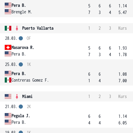
Pera B.
5
6
6
1.14
Brengle M.
7
3
4
5.47
Puerto Vallarta
1
2
3
Kurs
28.03.
OF
Masarova R.
5
6
6
1.93
Pera B.
7
3
4
1.78
25.03.
1K
Pera B.
6
6
1.08
Contreras Gomez F.
1
4
7.00
Miami
1
2
3
Kurs
21.03.
2K
Pegula J.
6
6
1.14
Pera B.
4
4
6.05
19.03.
1K