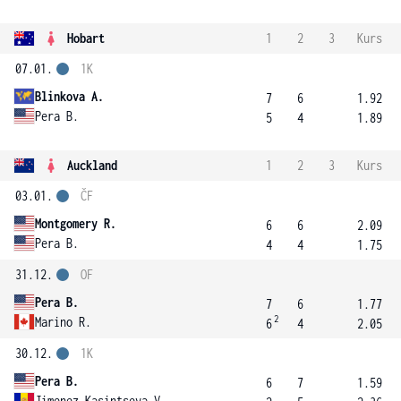
Hobart
1
2
3
Kurs
07.01.
1K
Blinkova A.
7
6
1.92
Pera B.
5
4
1.89
Auckland
1
2
3
Kurs
03.01.
ČF
Montgomery R.
6
6
2.09
Pera B.
4
4
1.75
31.12.
OF
Pera B.
7
6
1.77
2
Marino R.
6
4
2.05
30.12.
1K
Pera B.
6
7
1.59
Jimenez Kasintseva V.