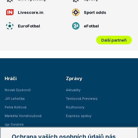
Livescore.in
Sport odds
EuroFotbal
eFotbal
Další partneři
Hráči
Zprávy
Novak Djokovič
Aktuality
Jiří Lehečka
Tenisová Previews
Petra Kvitová
Rozhovory
Markéta Vondroušová
Express zprávy
Iga Swiatek
Marie Bouzková
Ochrana vašich osobních údajů nás