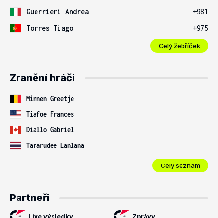
Guerrieri Andrea
+981
Torres Tiago
+975
Celý žebříček
Zranění hráči
Minnen Greetje
Tiafoe Frances
Diallo Gabriel
Tararudee Lanlana
Celý seznam
Partneři
Live výsledky
Zprávy