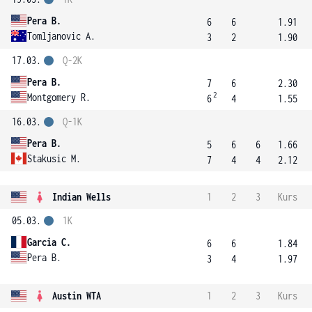
Pera B.
6
6
1.91
Tomljanovic A.
3
2
1.90
17.03.
Q-2K
Pera B.
7
6
2.30
2
Montgomery R.
6
4
1.55
16.03.
Q-1K
Pera B.
5
6
6
1.66
Stakusic M.
7
4
4
2.12
Indian Wells
1
2
3
Kurs
05.03.
1K
Garcia C.
6
6
1.84
Pera B.
3
4
1.97
Austin WTA
1
2
3
Kurs