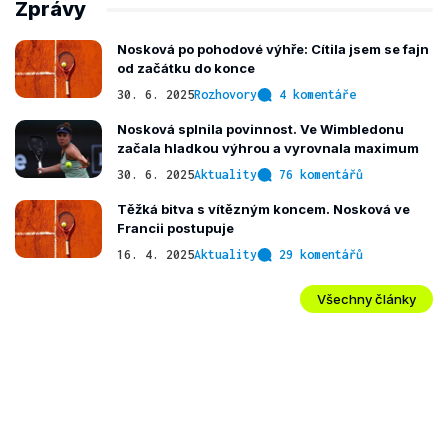
Zprávy
Nosková po pohodové výhře: Cítila jsem se fajn
od začátku do konce
30. 6. 2025
Rozhovory
4 komentáře
Nosková splnila povinnost. Ve Wimbledonu
začala hladkou výhrou a vyrovnala maximum
30. 6. 2025
Aktuality
76 komentářů
Těžká bitva s vítězným koncem. Nosková ve
Francii postupuje
16. 4. 2025
Aktuality
29 komentářů
Všechny články