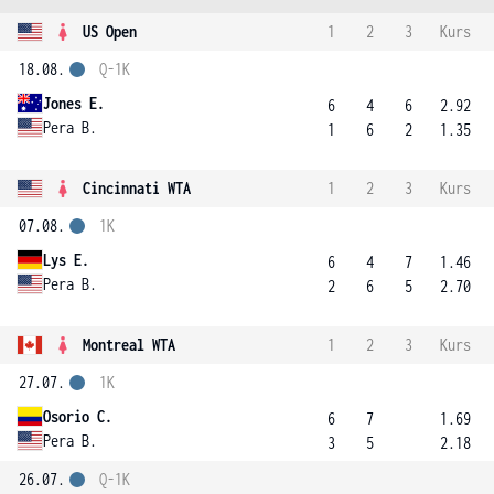
US Open
1
2
3
Kurs
18.08.
Q-1K
Jones E.
6
4
6
2.92
Pera B.
1
6
2
1.35
Cincinnati WTA
1
2
3
Kurs
07.08.
1K
Lys E.
6
4
7
1.46
Pera B.
2
6
5
2.70
Montreal WTA
1
2
3
Kurs
27.07.
1K
Osorio C.
6
7
1.69
Pera B.
3
5
2.18
26.07.
Q-1K