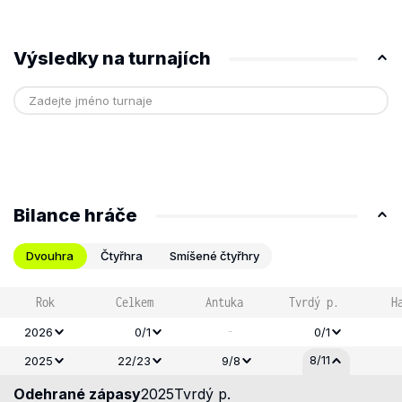
Výsledky na turnajích
Bilance hráče
Dvouhra
Čtyřhra
Smíšené čtyřhry
Rok
Celkem
Antuka
Tvrdý p.
H
-
2026
0/1
0/1
8/11
2025
22/23
9/8
Odehrané zápasy
2025
Tvrdý p.