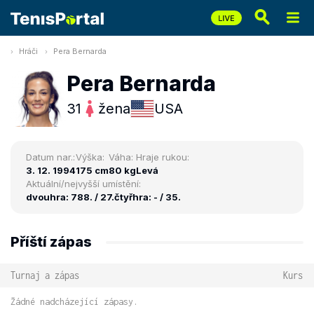
Hráči
Pera Bernarda
Pera Bernarda
31
žena
USA
Datum nar.:
Výška:
Váha:
Hraje rukou:
3. 12. 1994
175 cm
80 kg
Levá
Aktuální/nejvyšší umístění:
dvouhra: 788. / 27.
čtyřhra: - / 35.
Příští zápas
Turnaj a zápas
Kurs
Žádné nadcházející zápasy.