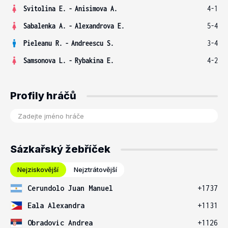
Svitolina E.
-
Anisimova A.
4-1
Sabalenka A.
-
Alexandrova E.
5-4
Pieleanu R.
-
Andreescu S.
3-4
Samsonova L.
-
Rybakina E.
4-2
Profily hráčů
Sázkařský žebříček
Nejziskovější
Nejztrátovější
Cerundolo Juan Manuel
+1737
Eala Alexandra
+1131
Obradovic Andrea
+1126