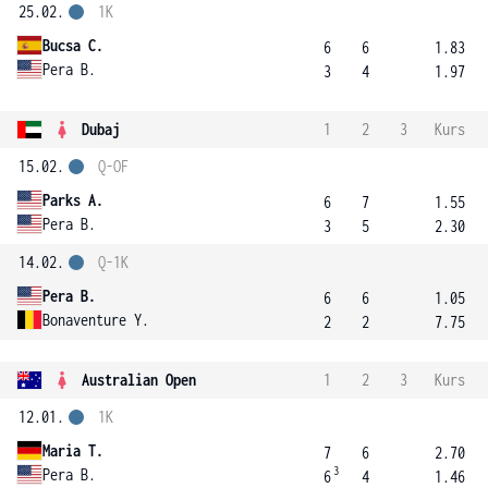
25.02.
1K
Bucsa C.
6
6
1.83
Pera B.
3
4
1.97
Dubaj
1
2
3
Kurs
15.02.
Q-OF
Parks A.
6
7
1.55
Pera B.
3
5
2.30
14.02.
Q-1K
Pera B.
6
6
1.05
Bonaventure Y.
2
2
7.75
Australian Open
1
2
3
Kurs
12.01.
1K
Maria T.
7
6
2.70
3
Pera B.
6
4
1.46