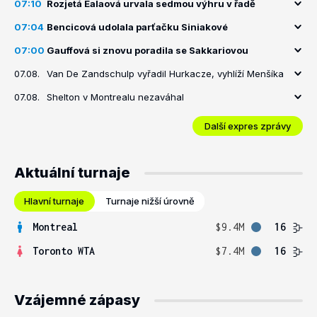
07:10
Rozjetá Ealaová urvala sedmou výhru v řadě
07:04
Bencicová udolala parťačku Siniakové
07:00
Gauffová si znovu poradila se Sakkariovou
07.08.
Van De Zandschulp vyřadil Hurkacze, vyhlíží Menšíka
07.08.
Shelton v Montrealu nezaváhal
Další expres zprávy
Aktuální turnaje
Hlavní turnaje
Turnaje nižší úrovně
Montreal
$9.4M
16
Toronto WTA
$7.4M
16
Vzájemné zápasy