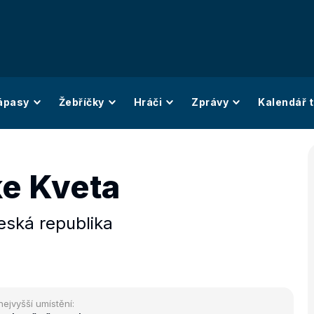
ápasy
Žebříčky
Hráči
Zprávy
Kalendář t
e Kveta
eská republika
nejvyšší umístění: