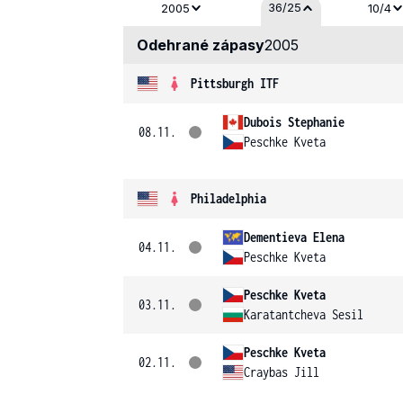
36/25
2005
10/4
Odehrané zápasy
2005
Pittsburgh ITF
Dubois Stephanie
08.11.
Peschke Kveta
Philadelphia
Dementieva Elena
04.11.
Peschke Kveta
Peschke Kveta
03.11.
Karatantcheva Sesil
Peschke Kveta
02.11.
Craybas Jill