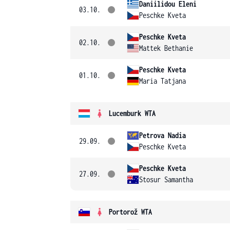
Daniilidou Eleni
03.10.
Peschke Kveta
Peschke Kveta
02.10.
Mattek Bethanie
Peschke Kveta
01.10.
Maria Tatjana
Lucemburk WTA
Petrova Nadia
29.09.
Peschke Kveta
Peschke Kveta
27.09.
Stosur Samantha
Portorož WTA