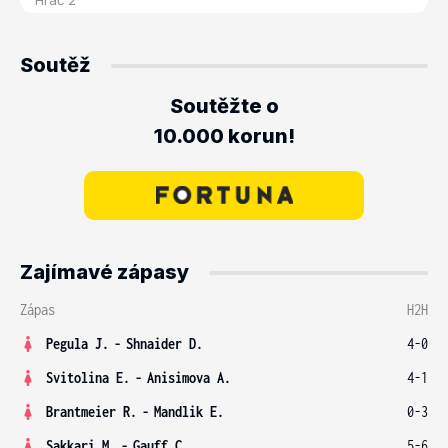
Soutěž
Soutěžte o
10.000 korun!
Zajímavé zápasy
Zápas
H2H
Pegula J.
-
Shnaider D.
4-0
Svitolina E.
-
Anisimova A.
4-1
Brantmeier R.
-
Mandlik E.
0-3
Sakkari M.
-
Gauff C.
5-6