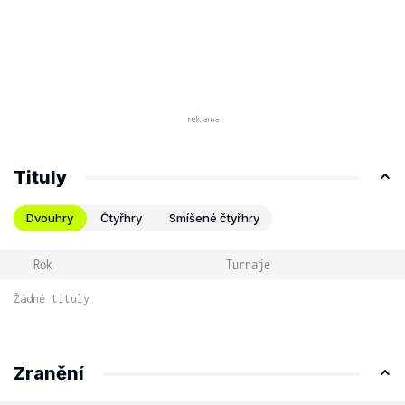
Tituly
Dvouhry
Čtyřhry
Smíšené čtyřhry
Rok
Turnaje
Žádné tituly
Zranění