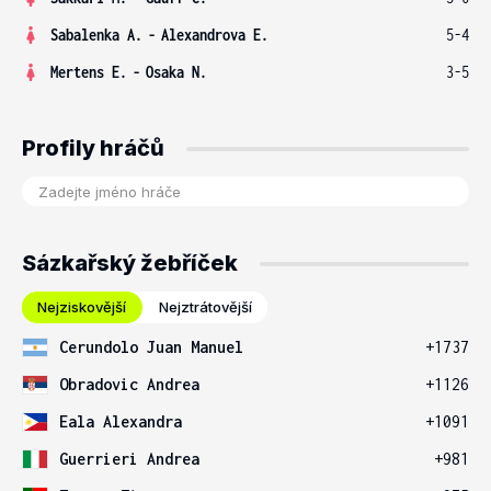
Sabalenka A.
-
Alexandrova E.
5-4
Mertens E.
-
Osaka N.
3-5
Profily hráčů
Sázkařský žebříček
Nejziskovější
Nejztrátovější
Cerundolo Juan Manuel
+1737
Obradovic Andrea
+1126
Eala Alexandra
+1091
Guerrieri Andrea
+981