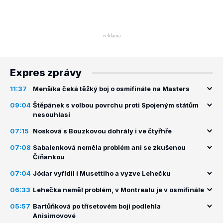
Expres zprávy
11:37
Menšíka čeká těžký boj o osmifinále na Masters
09:04
Štěpánek s volbou povrchu proti Spojeným státům
nesouhlasí
07:15
Nosková s Bouzkovou dohrály i ve čtyřhře
07:08
Sabalenková neměla problém ani se zkušenou
Číňankou
07:04
Jódar vyřídil i Musettiho a vyzve Lehečku
06:33
Lehečka neměl problém, v Montrealu je v osmifinále
05:57
Bartůňková po třísetovém boji podlehla
Anisimovové