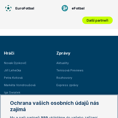
EuroFotbal
eFotbal
Další partneři
Hráči
Zprávy
Novak Djokovič
Aktuality
Jiří Lehečka
Tenisová Previews
Petra Kvitová
Rozhovory
Markéta Vondroušová
Express zprávy
Iga Swiatek
Marie Bouzková
Ochrana vašich osobních údajů nás
Žebříčky
Kalendář turnajů
zajímá
My a naši partneři
999
ukládáme do vašeho zařízení
Žebříček ATP (muži)
Australian Open