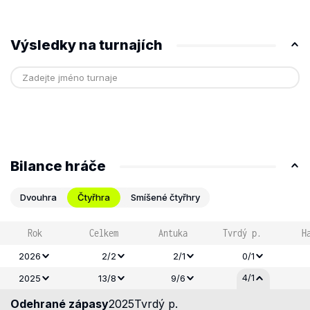
Výsledky na turnajích
Bilance hráče
Dvouhra
Čtyřhra
Smíšené čtyřhry
Rok
Celkem
Antuka
Tvrdý p.
H
2026
2/2
2/1
0/1
4/1
2025
13/8
9/6
Odehrané zápasy
2025
Tvrdý p.