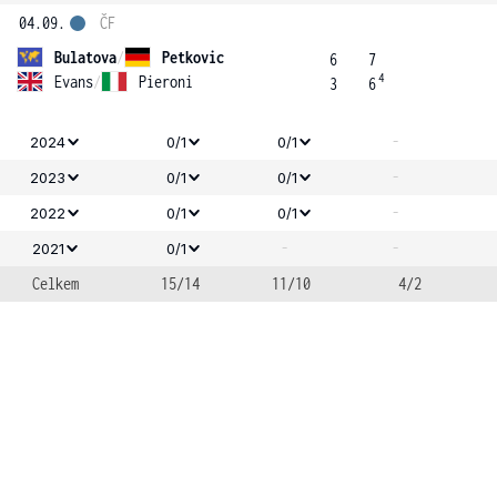
04.09.
ČF
Bulatova
/
Petkovic
6
7
4
Evans
/
Pieroni
3
6
-
2024
0/1
0/1
-
2023
0/1
0/1
-
2022
0/1
0/1
-
-
2021
0/1
Celkem
15/14
11/10
4/2