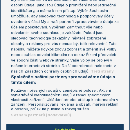
osobní údaje, jako jsou údaje o prohlížení nebo jedinečné
Žebříček WTA (ženy)
French Open
identifikátory, a máme k nim přístup. Výběr Souhlasím
umožňuje, aby sledovací technologie podporovaly účely
Sázkařský žebříček
Wimbledon
uvedené v části My a naši partneři zpracováváme údaje za
US Open
účelem poskytování. Výběrem Zamítnout vše nebo
odvoláním svého souhlasu je zakážete. Pokud jsou
Turnaj mistrů
sledovací technologie zakázány, některé zobrazené
Turnaj mistryň
obsahy a reklamy pro vás nemusí být tolik relevantní. Tuto
Aktualní trendy
nabídku můžete kdykoli znovu zobrazit a změnit své volby
nebo souhlas odvolat kliknutím na odkaz Řízení předvoleb
ve spodní části webové stránky. Vaše volby se projeví v
Fotbalové přestupy
našem Internetová stránka. Další podrobnosti naleznete v
Livesport Daily
našich Zásadách ochrany osobních údajů.
Třetí strany
Společně s našimi partnery zpracováváme údaje s
LS Prague Open
tímto cílem:
Používání přesných údajů o zeměpisné poloze . Aktivní
vyhledávání identifikačních údajů v rámci specifických
vlastností zařízení . Ukládání a/nebo přístup k informacím v
Podmínky užití
Nastavení soukromí
zařízení . Personalizovaná reklama a obsah, měření reklam
GDPR a žurnalistika
Reklama
a obsahu, průzkum publika a rozvoj služeb .
Informace o zpracování osobních
Kontakt
Seznam partnerů (dodavatelů)
údajů
Tiráž
Souhlasím