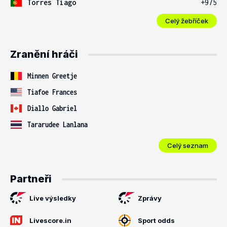
Torres Tiago
+975
Celý žebříček
Zranění hráči
Minnen Greetje
Tiafoe Frances
Diallo Gabriel
Tararudee Lanlana
Celý seznam
Partneři
Live výsledky
Zprávy
Livescore.in
Sport odds