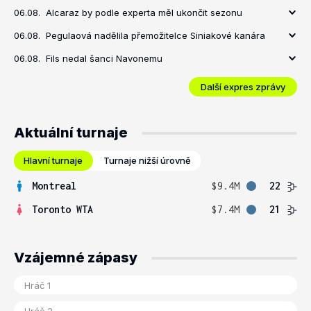
06.08.
Alcaraz by podle experta měl ukončit sezonu
06.08.
Pegulaová nadělila přemožitelce Siniakové kanára
06.08.
Fils nedal šanci Navonemu
Další expres zprávy
Aktuální turnaje
Hlavní turnaje
Turnaje nižší úrovně
Montreal
$9.4M
22
Toronto WTA
$7.4M
21
Vzájemné zápasy