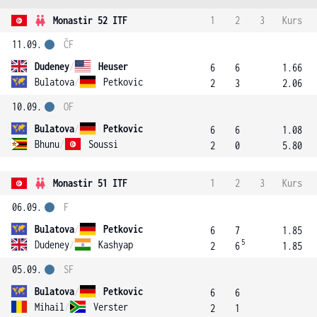
Monastir 52 ITF
1
2
3
Kurs
11.09.
ČF
Dudeney
/
Heuser
6
6
1.66
Bulatova
/
Petkovic
2
3
2.06
10.09.
OF
Bulatova
/
Petkovic
6
6
1.08
Bhunu
/
Soussi
2
0
5.80
Monastir 51 ITF
1
2
3
Kurs
06.09.
F
Bulatova
/
Petkovic
6
7
1.85
5
Dudeney
/
Kashyap
2
6
1.85
05.09.
SF
Bulatova
/
Petkovic
6
6
Mihail
/
Verster
2
1