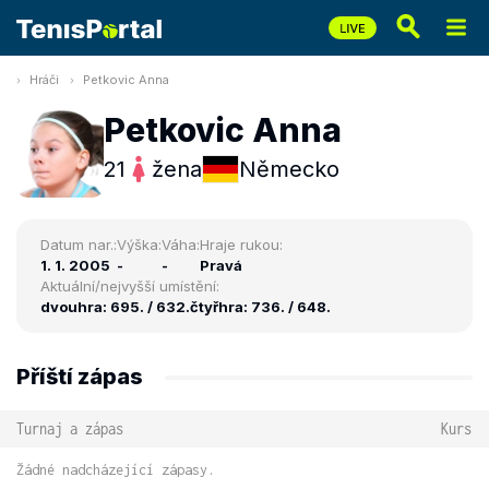
Hráči
Petkovic Anna
Petkovic Anna
21
žena
Německo
Datum nar.:
Výška:
Váha:
Hraje rukou:
1. 1. 2005
-
-
Pravá
Aktuální/nejvyšší umístění:
dvouhra: 695. / 632.
čtyřhra: 736. / 648.
Příští zápas
Turnaj a zápas
Kurs
Žádné nadcházející zápasy.