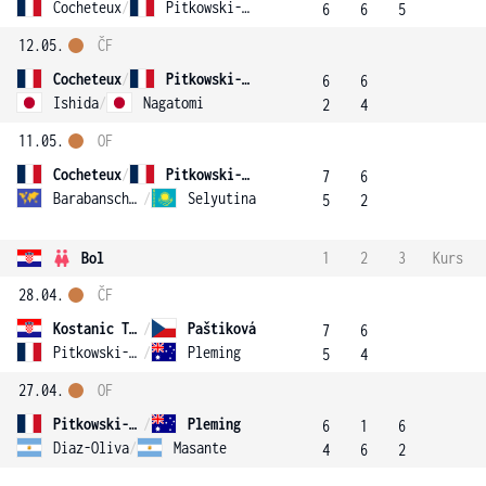
Cocheteux
/
Pitkowski-Malcor
6
6
5
12.05.
ČF
Cocheteux
/
Pitkowski-Malcor
6
6
Ishida
/
Nagatomi
2
4
11.05.
OF
Cocheteux
/
Pitkowski-Malcor
7
6
Barabanschikova
/
Selyutina
5
2
Bol
1
2
3
Kurs
28.04.
ČF
Kostanic Tosic
/
Paštiková
7
6
Pitkowski-Malcor
/
Pleming
5
4
27.04.
OF
Pitkowski-Malcor
/
Pleming
6
1
6
Diaz-Oliva
/
Masante
4
6
2