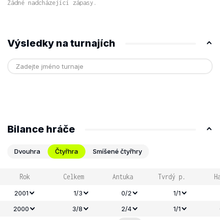
Žádné nadcházející zápasy.
Výsledky na turnajích
Bilance hráče
Dvouhra
Čtyřhra
Smíšené čtyřhry
Rok
Celkem
Antuka
Tvrdý p.
H
2001
1/3
0/2
1/1
2000
3/8
2/4
1/1