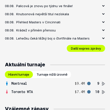
08.08.
Palicová je znovu po týdnu ve finále!
08.08.
Knutsonová největší titul nezískala
08.08.
Přehled Masters v Cincinnati
08.08.
Krádež v přímém přenosu
08.08.
Lehečku čeká těžký boj o čtvrtfinále na Masters
Další expres zprávy
Aktuální turnaje
Hlavní turnaje
Turnaje nižší úrovně
Montreal
$9.4M
9
Toronto WTA
$7.4M
10
Vzájemné zápasy