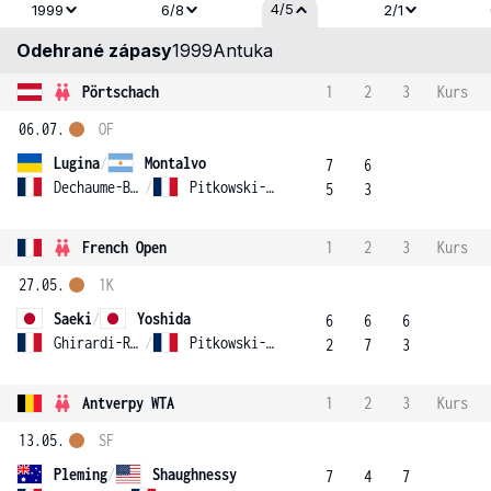
4/5
1999
6/8
2/1
Odehrané zápasy
1999
Antuka
Pörtschach
1
2
3
Kurs
06.07.
OF
Lugina
/
Montalvo
7
6
Dechaume-Balleret
/
Pitkowski-Malcor
5
3
French Open
1
2
3
Kurs
27.05.
1K
Saeki
/
Yoshida
6
6
6
Ghirardi-Rubbi
/
Pitkowski-Malcor
2
7
3
Antverpy WTA
1
2
3
Kurs
13.05.
SF
Pleming
/
Shaughnessy
7
4
7