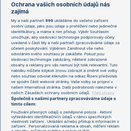
Marie Bouzková
Ochrana vašich osobních údajů nás
Žebříčky
Kalendář turnajů
zajímá
My a naši partneři
999
ukládáme do vašeho zařízení
Žebříček ATP (muži)
Australian Open
osobní údaje, jako jsou údaje o prohlížení nebo jedinečné
Žebříček WTA (ženy)
French Open
identifikátory, a máme k nim přístup. Výběr Souhlasím
umožňuje, aby sledovací technologie podporovaly účely
Sázkařský žebříček
Wimbledon
uvedené v části My a naši partneři zpracováváme údaje za
US Open
účelem poskytování. Výběrem Zamítnout vše nebo
odvoláním svého souhlasu je zakážete. Pokud jsou
Turnaj mistrů
sledovací technologie zakázány, některé zobrazené
Turnaj mistryň
obsahy a reklamy pro vás nemusí být tolik relevantní. Tuto
Aktualní trendy
nabídku můžete kdykoli znovu zobrazit a změnit své volby
nebo souhlas odvolat kliknutím na odkaz Řízení předvoleb
ve spodní části webové stránky. Vaše volby se projeví v
Fotbalové přestupy
našem Internetová stránka. Další podrobnosti naleznete v
Livesport Daily
našich Zásadách ochrany osobních údajů.
Třetí strany
Společně s našimi partnery zpracováváme údaje s
LS Prague Open
tímto cílem:
Používání přesných údajů o zeměpisné poloze . Aktivní
vyhledávání identifikačních údajů v rámci specifických
vlastností zařízení . Ukládání a/nebo přístup k informacím v
Podmínky užití
Nastavení soukromí
zařízení . Personalizovaná reklama a obsah, měření reklam
GDPR a žurnalistika
Reklama
a obsahu, průzkum publika a rozvoj služeb .