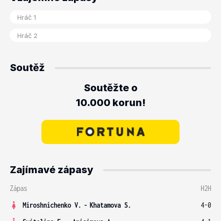
Soutěž
Soutěžte o
10.000 korun!
Zajímavé zápasy
Zápas
H2H
Miroshnichenko V.
-
Khatamova S.
4-0