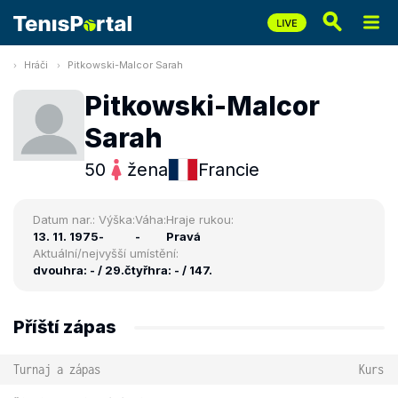
Hráči
Pitkowski-Malcor Sarah
Pitkowski-Malcor
Sarah
50
žena
Francie
Datum nar.:
Výška:
Váha:
Hraje rukou:
13. 11. 1975
-
-
Pravá
Aktuální/nejvyšší umístění:
dvouhra: - / 29.
čtyřhra: - / 147.
Příští zápas
Turnaj a zápas
Kurs