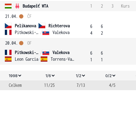
Budapešť WTA
1
2
3
Kurs
21.04.
ČF
Pelikanova
/
Richterova
6
6
Pitkowski-Malcor
/
Valekova
4
2
20.04.
OF
Pitkowski-Malcor
/
Valekova
6
6
Leon Garcia
/
Torrens-Valero
1
1
1998
1/6
1/2
0/2
Celkem
11/25
7/13
4/5