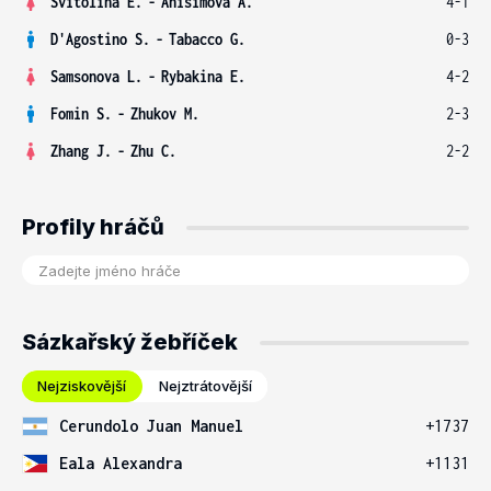
Svitolina E.
-
Anisimova A.
4-1
D'Agostino S.
-
Tabacco G.
0-3
Samsonova L.
-
Rybakina E.
4-2
Fomin S.
-
Zhukov M.
2-3
Zhang J.
-
Zhu C.
2-2
Profily hráčů
Sázkařský žebříček
Nejziskovější
Nejztrátovější
Cerundolo Juan Manuel
+1737
Eala Alexandra
+1131