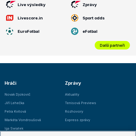
Live výsledky
Zprávy
Livescore.in
Sport odds
EuroFotbal
eFotbal
Další partneři
Hráči
Zprávy
Novak Djokovič
Aktuality
Jiří Lehečka
Tenisová Previews
Petra Kvitová
Rozhovory
Markéta Vondroušová
Express zprávy
Iga Swiatek