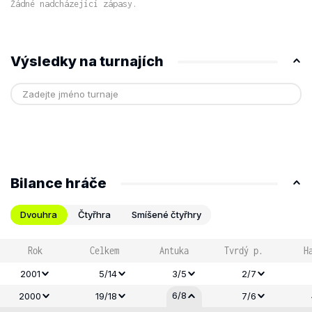
Žádné nadcházející zápasy.
Výsledky na turnajích
Bilance hráče
Dvouhra
Čtyřhra
Smíšené čtyřhry
Rok
Celkem
Antuka
Tvrdý p.
H
2001
5/14
3/5
2/7
6/8
2000
19/18
7/6