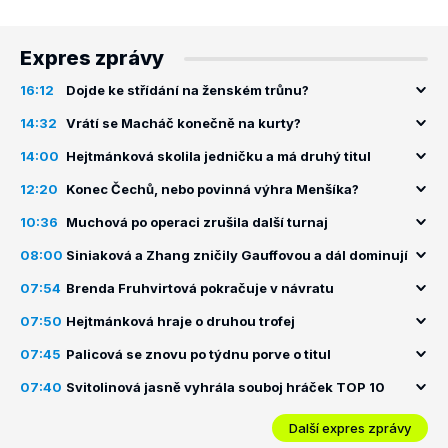
Expres zprávy
16:12
Dojde ke střídání na ženském trůnu?
14:32
Vrátí se Macháč konečně na kurty?
14:00
Hejtmánková skolila jedničku a má druhý titul
12:20
Konec Čechů, nebo povinná výhra Menšíka?
10:36
Muchová po operaci zrušila další turnaj
08:00
Siniaková a Zhang zničily Gauffovou a dál dominují
07:54
Brenda Fruhvirtová pokračuje v návratu
07:50
Hejtmánková hraje o druhou trofej
07:45
Palicová se znovu po týdnu porve o titul
07:40
Svitolinová jasně vyhrála souboj hráček TOP 10
Další expres zprávy