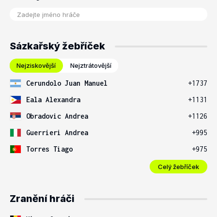
Sázkařský žebříček
Nejziskovější
Nejztrátovější
Cerundolo Juan Manuel
+1737
Eala Alexandra
+1131
Obradovic Andrea
+1126
Guerrieri Andrea
+995
Torres Tiago
+975
Celý žebříček
Zranění hráči