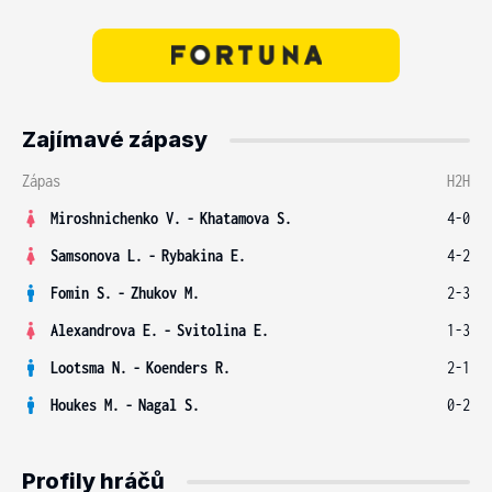
Zajímavé zápasy
Zápas
H2H
Miroshnichenko V.
-
Khatamova S.
4-0
Samsonova L.
-
Rybakina E.
4-2
Fomin S.
-
Zhukov M.
2-3
Alexandrova E.
-
Svitolina E.
1-3
Lootsma N.
-
Koenders R.
2-1
Houkes M.
-
Nagal S.
0-2
Profily hráčů