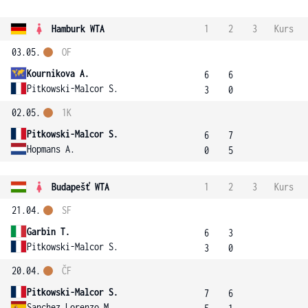
Hamburk WTA
1
2
3
Kurs
03.05.
OF
Kournikova A.
6
6
Pitkowski-Malcor S.
3
0
02.05.
1K
Pitkowski-Malcor S.
6
7
Hopmans A.
0
5
Budapešť WTA
1
2
3
Kurs
21.04.
SF
Garbin T.
6
3
Pitkowski-Malcor S.
3
0
20.04.
ČF
Pitkowski-Malcor S.
7
6
Sanchez Lorenzo M.