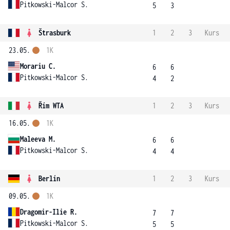
Pitkowski-Malcor S.
5
3
Štrasburk
1
2
3
Kurs
23.05.
1K
Morariu C.
6
6
Pitkowski-Malcor S.
4
2
Řím WTA
1
2
3
Kurs
16.05.
1K
Maleeva M.
6
6
Pitkowski-Malcor S.
4
4
Berlín
1
2
3
Kurs
09.05.
1K
Dragomir-Ilie R.
7
7
Pitkowski-Malcor S.
5
5