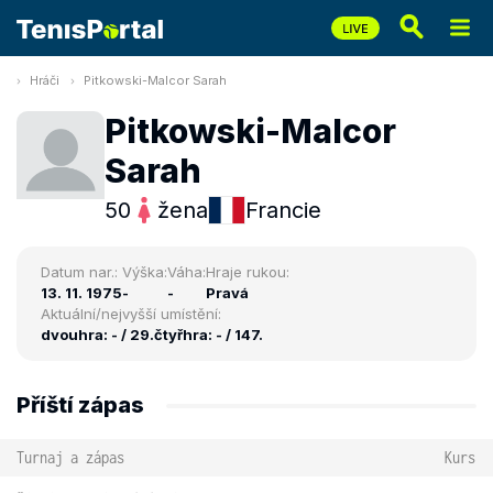
Hráči
Pitkowski-Malcor Sarah
Pitkowski-Malcor
Sarah
50
žena
Francie
Datum nar.:
Výška:
Váha:
Hraje rukou:
13. 11. 1975
-
-
Pravá
Aktuální/nejvyšší umístění:
dvouhra: - / 29.
čtyřhra: - / 147.
Příští zápas
Turnaj a zápas
Kurs