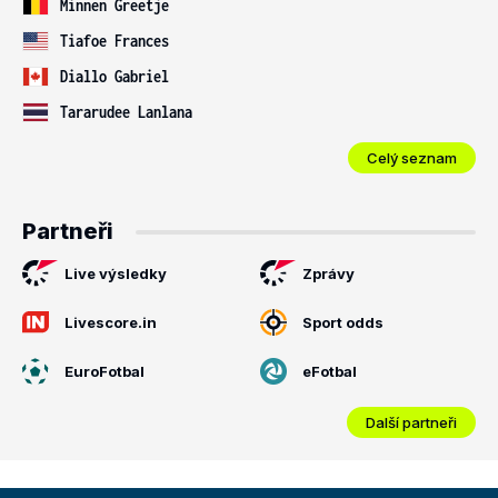
Minnen Greetje
Tiafoe Frances
Diallo Gabriel
Tararudee Lanlana
Celý seznam
Partneři
Live výsledky
Zprávy
Livescore.in
Sport odds
EuroFotbal
eFotbal
Další partneři