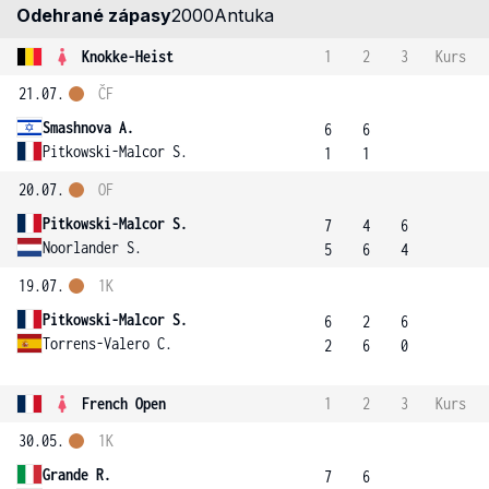
Odehrané zápasy
2000
Antuka
Knokke-Heist
1
2
3
Kurs
21.07.
ČF
Smashnova A.
6
6
Pitkowski-Malcor S.
1
1
20.07.
OF
Pitkowski-Malcor S.
7
4
6
Noorlander S.
5
6
4
19.07.
1K
Pitkowski-Malcor S.
6
2
6
Torrens-Valero C.
2
6
0
French Open
1
2
3
Kurs
30.05.
1K
Grande R.
7
6