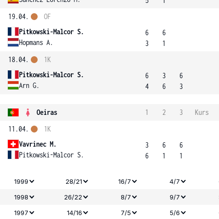
5
1
19.04.
OF
Pitkowski-Malcor S.
6
6
Hopmans A.
3
1
18.04.
1K
Pitkowski-Malcor S.
6
3
6
Arn G.
4
6
3
Oeiras
1
2
3
Kurs
11.04.
1K
Vavrinec M.
3
6
6
Pitkowski-Malcor S.
6
1
1
1999
28/21
16/7
4/7
1998
26/22
8/7
9/7
1997
14/16
7/5
5/6