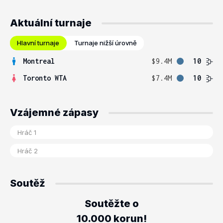
Aktuální turnaje
Hlavní turnaje
Turnaje nižší úrovně
Montreal
$9.4M
10
Toronto WTA
$7.4M
10
Vzájemné zápasy
Soutěž
Soutěžte o
10.000 korun!