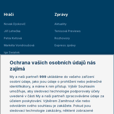
Hráči
Zprávy
Novak Djokovič
Aktuality
Jiří Lehečka
Tenisová Previews
Petra Kvitová
Rozhovory
Markéta Vondroušová
Express zprávy
Iga Swiatek
Marie Bouzková
Ochrana vašich osobních údajů nás
Žebříčky
Kalendář turnajů
zajímá
My a naši partneři
999
ukládáme do vašeho zařízení
Žebříček ATP (muži)
Australian Open
osobní údaje, jako jsou údaje o prohlížení nebo jedinečné
Žebříček WTA (ženy)
French Open
identifikátory, a máme k nim přístup. Výběr Souhlasím
umožňuje, aby sledovací technologie podporovaly účely
Sázkařský žebříček
Wimbledon
uvedené v části My a naši partneři zpracováváme údaje za
US Open
účelem poskytování. Výběrem Zamítnout vše nebo
odvoláním svého souhlasu je zakážete. Pokud jsou
Turnaj mistrů
sledovací technologie zakázány, některé zobrazené
Turnaj mistryň