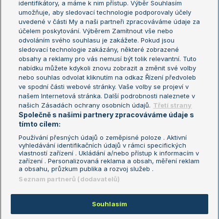
identifikátory, a máme k nim přístup. Výběr Souhlasím
umožňuje, aby sledovací technologie podporovaly účely
Sázkařský žebříček
Wimbledon
uvedené v části My a naši partneři zpracováváme údaje za
US Open
účelem poskytování. Výběrem Zamítnout vše nebo
odvoláním svého souhlasu je zakážete. Pokud jsou
Turnaj mistrů
sledovací technologie zakázány, některé zobrazené
Turnaj mistryň
obsahy a reklamy pro vás nemusí být tolik relevantní. Tuto
Aktualní trendy
nabídku můžete kdykoli znovu zobrazit a změnit své volby
nebo souhlas odvolat kliknutím na odkaz Řízení předvoleb
ve spodní části webové stránky. Vaše volby se projeví v
Fotbalové přestupy
našem Internetová stránka. Další podrobnosti naleznete v
Livesport Daily
našich Zásadách ochrany osobních údajů.
Třetí strany
Společně s našimi partnery zpracováváme údaje s
LS Prague Open
tímto cílem:
Používání přesných údajů o zeměpisné poloze . Aktivní
vyhledávání identifikačních údajů v rámci specifických
vlastností zařízení . Ukládání a/nebo přístup k informacím v
Podmínky užití
Nastavení soukromí
zařízení . Personalizovaná reklama a obsah, měření reklam
GDPR a žurnalistika
Reklama
a obsahu, průzkum publika a rozvoj služeb .
Informace o zpracování osobních
Kontakt
Seznam partnerů (dodavatelů)
údajů
Tiráž
Souhlasím
Copyright © 2008-2026 TenisPortal.cz. Využíváme zpravodajství ČTK.