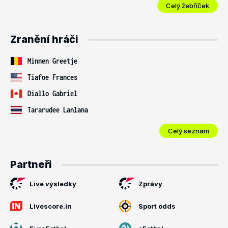
Celý žebříček
Zranění hráči
Minnen Greetje
Tiafoe Frances
Diallo Gabriel
Tararudee Lanlana
Celý seznam
Partneři
Live výsledky
Zprávy
Livescore.in
Sport odds