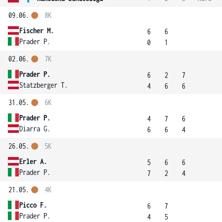
09.06.
8K
Fischer M.
6
6
Prader P.
0
1
02.06.
7K
Prader P.
6
2
7
Statzberger T.
4
6
6
31.05.
6K
Prader P.
4
7
6
Diarra G.
6
6
4
26.05.
5K
Erler A.
5
6
6
Prader P.
7
2
4
21.05.
4K
Picco F.
6
7
Prader P.
4
5