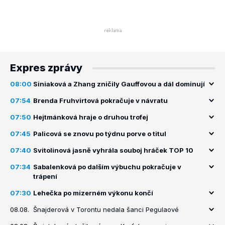
Expres zprávy
08:00
Siniaková a Zhang zničily Gauffovou a dál dominují
07:54
Brenda Fruhvirtová pokračuje v návratu
07:50
Hejtmánková hraje o druhou trofej
07:45
Palicová se znovu po týdnu porve o titul
07:40
Svitolinová jasně vyhrála souboj hráček TOP 10
07:34
Sabalenková po dalším výbuchu pokračuje v
trápení
07:30
Lehečka po mizerném výkonu končí
08.08.
Šnajderová v Torontu nedala šanci Pegulaové