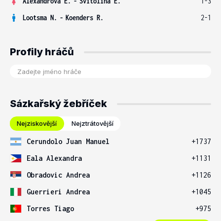
Alexandrova E.
-
Svitolina E.
1-3
Lootsma N.
-
Koenders R.
2-1
Profily hráčů
Sázkařský žebříček
Nejziskovější
Nejztrátovější
Cerundolo Juan Manuel
+1737
Eala Alexandra
+1131
Obradovic Andrea
+1126
Guerrieri Andrea
+1045
Torres Tiago
+975