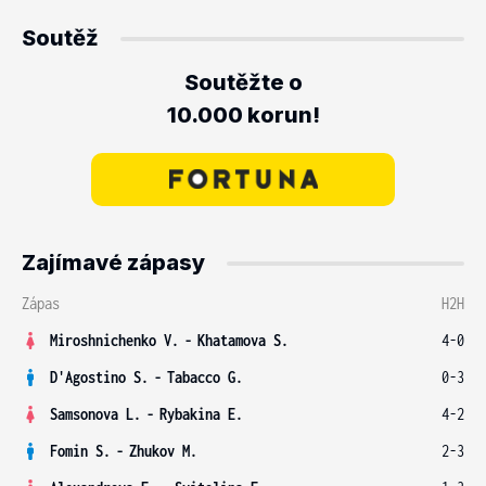
Soutěž
Soutěžte o
10.000 korun!
Zajímavé zápasy
Zápas
H2H
Miroshnichenko V.
-
Khatamova S.
4-0
D'Agostino S.
-
Tabacco G.
0-3
Samsonova L.
-
Rybakina E.
4-2
Fomin S.
-
Zhukov M.
2-3