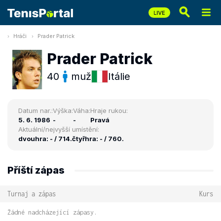
Hráči
Prader Patrick
Prader Patrick
40
muž
Itálie
Datum nar.:
Výška:
Váha:
Hraje rukou:
5. 6. 1986
-
-
Pravá
Aktuální/nejvyšší umístění:
dvouhra: - / 714.
čtyřhra: - / 760.
Příští zápas
Turnaj a zápas
Kurs
Žádné nadcházející zápasy.