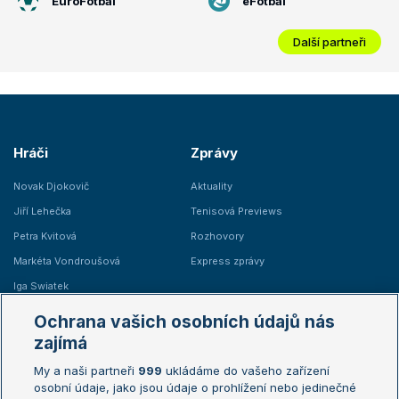
EuroFotbal
eFotbal
Další partneři
Hráči
Zprávy
Novak Djokovič
Aktuality
Jiří Lehečka
Tenisová Previews
Petra Kvitová
Rozhovory
Markéta Vondroušová
Express zprávy
Iga Swiatek
Marie Bouzková
Ochrana vašich osobních údajů nás
Žebříčky
Kalendář turnajů
zajímá
My a naši partneři
999
ukládáme do vašeho zařízení
Žebříček ATP (muži)
Australian Open
osobní údaje, jako jsou údaje o prohlížení nebo jedinečné
Žebříček WTA (ženy)
French Open