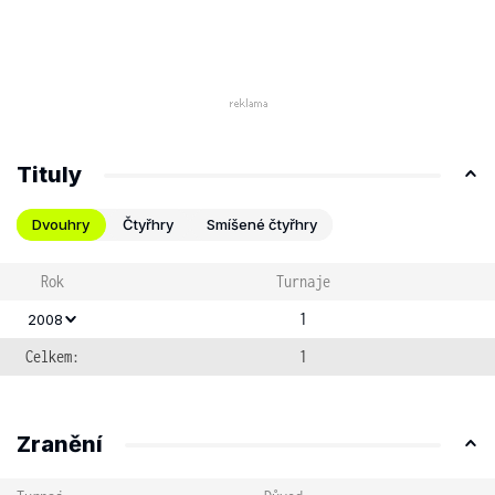
Tituly
Dvouhry
Čtyřhry
Smíšené čtyřhry
Rok
Turnaje
1
2008
Celkem:
1
Zranění