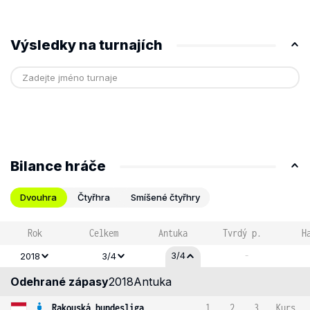
Výsledky na turnajích
Bilance hráče
Dvouhra
Čtyřhra
Smíšené čtyřhry
Rok
Celkem
Antuka
Tvrdý p.
H
-
3/4
2018
3/4
Odehrané zápasy
2018
Antuka
Rakouská bundesliga
1
2
3
Kurs