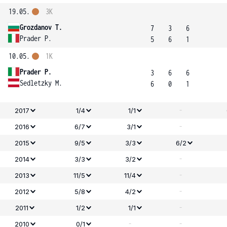
19.05.
3K
Grozdanov T.
7
3
6
Prader P.
5
6
1
10.05.
1K
Prader P.
3
6
6
Sedletzky M.
6
0
1
-
2017
1/4
1/1
-
2016
6/7
3/1
2015
9/5
3/3
6/2
-
2014
3/3
3/2
-
2013
11/5
11/4
-
2012
5/8
4/2
-
2011
1/2
1/1
-
-
2010
0/1