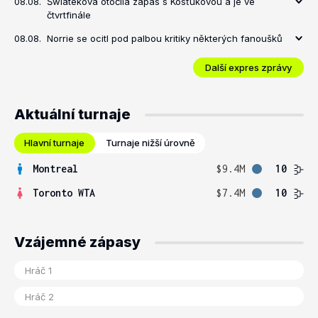
08.08.
Šwiateková otočila zápas s Kosťukovou a je ve
čtvrtfinále
08.08.
Norrie se ocitl pod palbou kritiky některých fanoušků
Další expres zprávy
Aktuální turnaje
Hlavní turnaje
Turnaje nižší úrovně
Montreal
$9.4M
10
Toronto WTA
$7.4M
10
Vzájemné zápasy