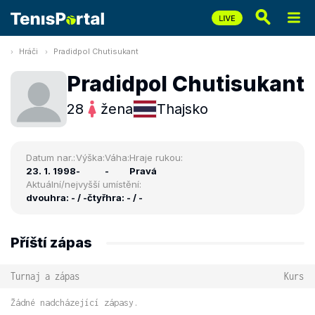
Hráči
Pradidpol Chutisukant
Pradidpol Chutisukant
28
žena
Thajsko
Datum nar.:
Výška:
Váha:
Hraje rukou:
23. 1. 1998
-
-
Pravá
Aktuální/nejvyšší umístění:
dvouhra: - / -
čtyřhra: - / -
Příští zápas
Turnaj a zápas
Kurs
Žádné nadcházející zápasy.