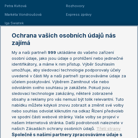
Petra Kvitová
Rozhovory
Markéta Vondroušová
Express zprávy
Iga Swiatek
Marie Bouzková
Ochrana vašich osobních údajů nás
Žebříčky
Kalendář turnajů
zajímá
My a naši partneři
999
ukládáme do vašeho zařízení
Žebříček ATP (muži)
Australian Open
osobní údaje, jako jsou údaje o prohlížení nebo jedinečné
Žebříček WTA (ženy)
French Open
identifikátory, a máme k nim přístup. Výběr Souhlasím
umožňuje, aby sledovací technologie podporovaly účely
Sázkařský žebříček
Wimbledon
uvedené v části My a naši partneři zpracováváme údaje za
US Open
účelem poskytování. Výběrem Zamítnout vše nebo
odvoláním svého souhlasu je zakážete. Pokud jsou
Turnaj mistrů
sledovací technologie zakázány, některé zobrazené
Turnaj mistryň
obsahy a reklamy pro vás nemusí být tolik relevantní. Tuto
Aktualní trendy
nabídku můžete kdykoli znovu zobrazit a změnit své volby
nebo souhlas odvolat kliknutím na odkaz Řízení předvoleb
ve spodní části webové stránky. Vaše volby se projeví v
Fotbalové přestupy
našem Internetová stránka. Další podrobnosti naleznete v
Livesport Daily
našich Zásadách ochrany osobních údajů.
Třetí strany
Společně s našimi partnery zpracováváme údaje s
LS Prague Open