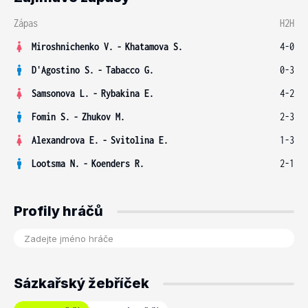
Zápas
H2H
Miroshnichenko V.
-
Khatamova S.
4-0
D'Agostino S.
-
Tabacco G.
0-3
Samsonova L.
-
Rybakina E.
4-2
Fomin S.
-
Zhukov M.
2-3
Alexandrova E.
-
Svitolina E.
1-3
Lootsma N.
-
Koenders R.
2-1
Profily hráčů
Sázkařský žebříček