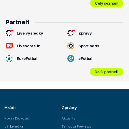
Celý seznam
Partneři
Live výsledky
Zprávy
Livescore.in
Sport odds
EuroFotbal
eFotbal
Další partneři
Hráči
Zprávy
Novak Djokovič
Aktuality
Jiří Lehečka
Tenisová Previews