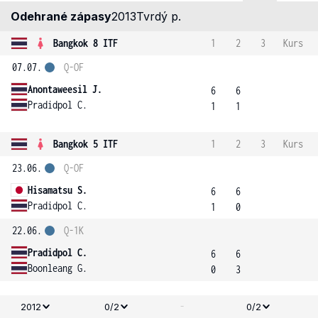
Odehrané zápasy
2013
Tvrdý p.
Bangkok 8 ITF
1
2
3
Kurs
07.07.
Q-OF
Anontaweesil J.
6
6
Pradidpol C.
1
1
Bangkok 5 ITF
1
2
3
Kurs
23.06.
Q-OF
Hisamatsu S.
6
6
Pradidpol C.
1
0
22.06.
Q-1K
Pradidpol C.
6
6
Boonleang G.
0
3
-
2012
0/2
0/2