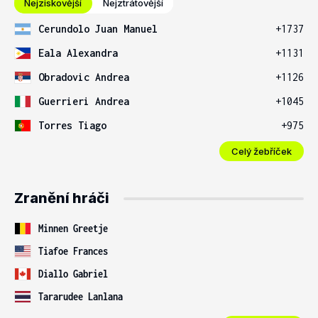
Nejziskovější
Nejztrátovější
Cerundolo Juan Manuel
+1737
Eala Alexandra
+1131
Obradovic Andrea
+1126
Guerrieri Andrea
+1045
Torres Tiago
+975
Celý žebříček
Zranění hráči
Minnen Greetje
Tiafoe Frances
Diallo Gabriel
Tararudee Lanlana