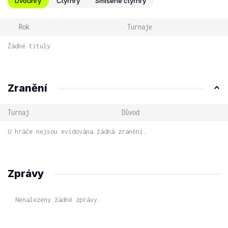
Dvouhry
Čtyřhry
Smíšené čtyřhry
Rok
Turnaje
Žádné tituly
Zranění
Turnaj
Důvod
U hráče nejsou evidována žádná zranění.
Zprávy
Nenalezeny žádné zprávy.