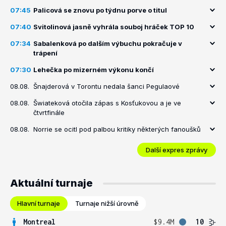
07:45
Palicová se znovu po týdnu porve o titul
07:40
Svitolinová jasně vyhrála souboj hráček TOP 10
07:34
Sabalenková po dalším výbuchu pokračuje v
trápení
07:30
Lehečka po mizerném výkonu končí
08.08.
Šnajderová v Torontu nedala šanci Pegulaové
08.08.
Šwiateková otočila zápas s Kosťukovou a je ve
čtvrtfinále
08.08.
Norrie se ocitl pod palbou kritiky některých fanoušků
Další expres zprávy
Aktuální turnaje
Hlavní turnaje
Turnaje nižší úrovně
Montreal
$9.4M
10