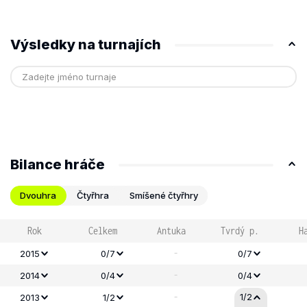
Výsledky na turnajích
Bilance hráče
Dvouhra
Čtyřhra
Smíšené čtyřhry
Rok
Celkem
Antuka
Tvrdý p.
H
-
2015
0/7
0/7
-
2014
0/4
0/4
-
1/2
2013
1/2