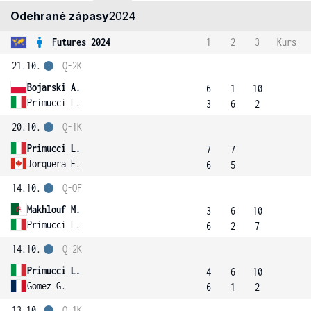
Odehrané zápasy
2024
Futures 2024
1
2
3
Kurs
21.10.
Q-2K
Bojarski A.
6
1
10
Primucci L.
3
6
2
20.10.
Q-1K
Primucci L.
7
7
Jorquera E.
6
5
14.10.
Q-OF
Makhlouf M.
3
6
10
Primucci L.
6
2
7
14.10.
Q-2K
Primucci L.
4
6
10
Gomez G.
6
1
2
13.10.
Q-1K