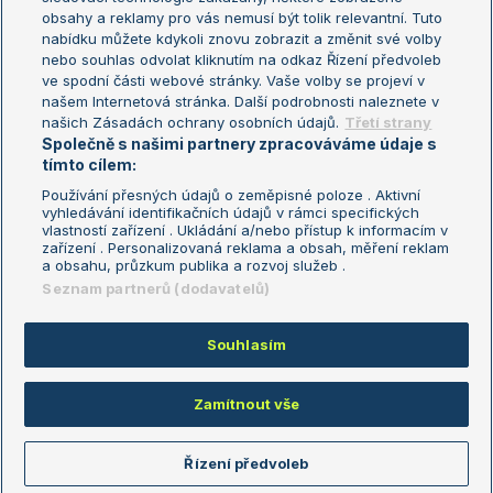
Turnaj mistryň
obsahy a reklamy pro vás nemusí být tolik relevantní. Tuto
Aktualní trendy
nabídku můžete kdykoli znovu zobrazit a změnit své volby
nebo souhlas odvolat kliknutím na odkaz Řízení předvoleb
ve spodní části webové stránky. Vaše volby se projeví v
Fotbalové přestupy
našem Internetová stránka. Další podrobnosti naleznete v
Livesport Daily
našich Zásadách ochrany osobních údajů.
Třetí strany
Společně s našimi partnery zpracováváme údaje s
LS Prague Open
tímto cílem:
Používání přesných údajů o zeměpisné poloze . Aktivní
vyhledávání identifikačních údajů v rámci specifických
vlastností zařízení . Ukládání a/nebo přístup k informacím v
Podmínky užití
Nastavení soukromí
zařízení . Personalizovaná reklama a obsah, měření reklam
GDPR a žurnalistika
Reklama
a obsahu, průzkum publika a rozvoj služeb .
Informace o zpracování osobních
Kontakt
Seznam partnerů (dodavatelů)
údajů
Tiráž
Souhlasím
Copyright © 2008-2026 TenisPortal.cz. Využíváme zpravodajství ČTK.
Zamítnout vše
Řízení předvoleb