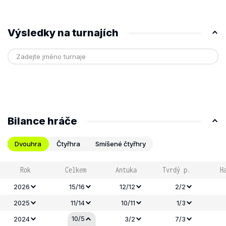
Výsledky na turnajích
Bilance hráče
Dvouhra
Čtyřhra
Smíšené čtyřhry
Rok
Celkem
Antuka
Tvrdý p.
H
2026
15/16
12/12
2/2
2025
11/14
10/11
1/3
10/5
2024
3/2
7/3