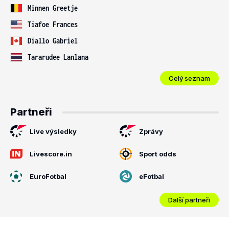
Minnen Greetje
Tiafoe Frances
Diallo Gabriel
Tararudee Lanlana
Celý seznam
Partneři
Live výsledky
Zprávy
Livescore.in
Sport odds
EuroFotbal
eFotbal
Další partneři