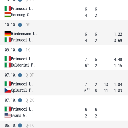
Primucci L.
6
6
Hornung G.
4
2
10.10.
OF
Wiedenmann L.
6
6
1.22
Primucci L.
4
2
3.69
09.10.
1K
Primucci L.
7
6
4.48
6
Buldorini P.
6
2
1.15
07.10.
Q-OF
Primucci L.
7
2
13
1.84
11
Oplustil P.
6
6
11
1.83
07.10.
Q-2K
Primucci L.
6
6
Evans G.
2
2
06.10.
Q-1K