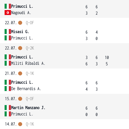
Primucci L.
6
6
Nagoudi A.
3
2
22.07.
Q-OF
Misasi G.
6
4
Primucci L.
3
0
22.07.
Q-2K
Primucci L.
3
6
10
Militi Ribaldi A.
6
3
5
21.07.
Q-1K
Primucci L.
6
6
De Bernardis A.
4
3
15.07.
Q-OF
Martin Manzano J.
6
6
Primucci L.
0
0
14.07.
Q-1K