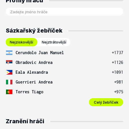
Profily hráčů
Sázkařský žebříček
Nejziskovější
Nejztrátovější
Cerundolo Juan Manuel
+1737
Obradovic Andrea
+1126
Eala Alexandra
+1091
Guerrieri Andrea
+981
Torres Tiago
+975
Celý žebříček
Zranění hráči