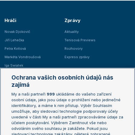
Hráči
Zprávy
Novak Djokovič
Aktuality
Jiří Lehečka
Tenisová Previews
Petra Kvitová
Rozhovory
Markéta Vondroušová
Express zprávy
Iga Swiatek
Marie Bouzková
Ochrana vašich osobních údajů nás
Žebříčky
Kalendář turnajů
zajímá
My a naši partneři
999
ukládáme do vašeho zařízení
Žebříček ATP (muži)
Australian Open
osobní údaje, jako jsou údaje o prohlížení nebo jedinečné
Žebříček WTA (ženy)
French Open
identifikátory, a máme k nim přístup. Výběr Souhlasím
umožňuje, aby sledovací technologie podporovaly účely
Sázkařský žebříček
Wimbledon
uvedené v části My a naši partneři zpracováváme údaje za
US Open
účelem poskytování. Výběrem Zamítnout vše nebo
odvoláním svého souhlasu je zakážete. Pokud jsou
Turnaj mistrů
sledovací technologie zakázány, některé zobrazené