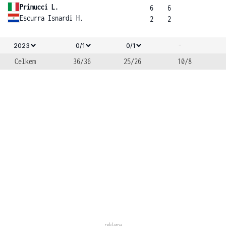
Primucci L.
6
6
Escurra Isnardi H.
2
2
-
2023
0/1
0/1
Celkem
36/36
25/26
10/8