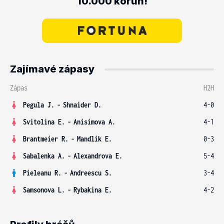
10.000 korun!
Zajímavé zápasy
Zápas
H2H
Pegula J.
-
Shnaider D.
4-0
Svitolina E.
-
Anisimova A.
4-1
Brantmeier R.
-
Mandlik E.
0-3
Sabalenka A.
-
Alexandrova E.
5-4
Pieleanu R.
-
Andreescu S.
3-4
Samsonova L.
-
Rybakina E.
4-2