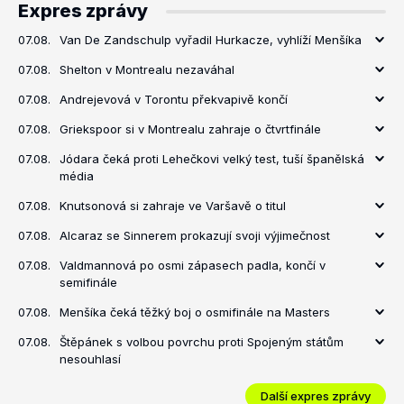
Expres zprávy
07.08.
Van De Zandschulp vyřadil Hurkacze, vyhlíží Menšíka
07.08.
Shelton v Montrealu nezaváhal
07.08.
Andrejevová v Torontu překvapivě končí
07.08.
Griekspoor si v Montrealu zahraje o čtvrtfinále
07.08.
Jódara čeká proti Lehečkovi velký test, tuší španělská
média
07.08.
Knutsonová si zahraje ve Varšavě o titul
07.08.
Alcaraz se Sinnerem prokazují svoji výjimečnost
07.08.
Valdmannová po osmi zápasech padla, končí v
semifinále
07.08.
Menšíka čeká těžký boj o osmifinále na Masters
07.08.
Štěpánek s volbou povrchu proti Spojeným státům
nesouhlasí
Další expres zprávy