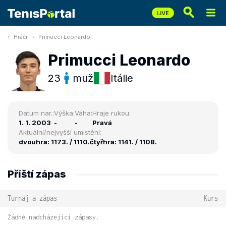
Hráči
Primucci Leonardo
Primucci Leonardo
23
muž
Itálie
Datum nar.:
Výška:
Váha:
Hraje rukou:
1. 1. 2003
-
-
Pravá
Aktuální/nejvyšší umístění:
dvouhra: 1173. / 1110.
čtyřhra: 1141. / 1108.
Příští zápas
Turnaj a zápas
Kurs
Žádné nadcházející zápasy.