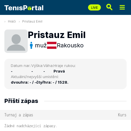
Hráči
Pristauz Emil
Pristauz Emil
muž
Rakousko
Datum nar.:
Výška:
Váha:
Hraje rukou:
-
-
-
Pravá
Aktuální/nejvyšší umístění:
dvouhra: - / -
čtyřhra: - / 1528.
Příští zápas
Turnaj a zápas
Kurs
Žádné nadcházející zápasy.