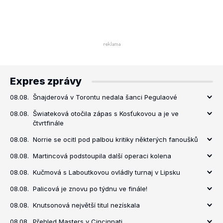
Expres zprávy
08.08.
Šnajderová v Torontu nedala šanci Pegulaové
08.08.
Šwiateková otočila zápas s Kosťukovou a je ve
čtvrtfinále
08.08.
Norrie se ocitl pod palbou kritiky některých fanoušků
08.08.
Martincová podstoupila další operaci kolena
08.08.
Kučmová s Laboutkovou ovládly turnaj v Lipsku
08.08.
Palicová je znovu po týdnu ve finále!
08.08.
Knutsonová největší titul nezískala
08.08.
Přehled Masters v Cincinnati