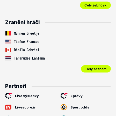
Celý žebříček
Zranění hráči
Minnen Greetje
Tiafoe Frances
Diallo Gabriel
Tararudee Lanlana
Celý seznam
Partneři
Live výsledky
Zprávy
Livescore.in
Sport odds