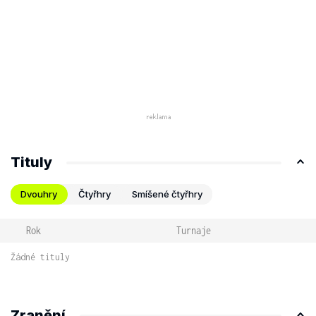
Tituly
Dvouhry
Čtyřhry
Smíšené čtyřhry
Rok
Turnaje
Žádné tituly
Zranění