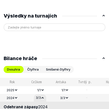
Výsledky na turnajích
Bilance hráče
Dvouhra
Čtyřhra
Smíšené čtyřhry
Rok
Celkem
Antuka
Tvrdý p.
H
-
2025
1/1
1/1
-
3/3
2024
3/3
Odehrané zápasy
2024