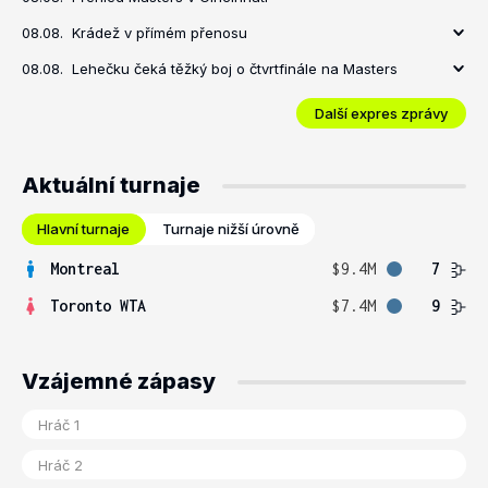
08.08.
Krádež v přímém přenosu
08.08.
Lehečku čeká těžký boj o čtvrtfinále na Masters
Další expres zprávy
Aktuální turnaje
Hlavní turnaje
Turnaje nižší úrovně
Montreal
$9.4M
7
Toronto WTA
$7.4M
9
Vzájemné zápasy