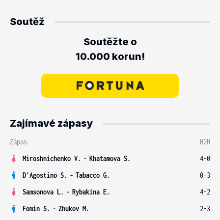
Soutěž
Soutěžte o
10.000 korun!
Zajímavé zápasy
Zápas
H2H
Miroshnichenko V.
-
Khatamova S.
4-0
D'Agostino S.
-
Tabacco G.
0-3
Samsonova L.
-
Rybakina E.
4-2
Fomin S.
-
Zhukov M.
2-3