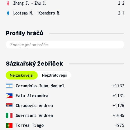
Zhang J.
-
Zhu C.
2-2
Lootsma N.
-
Koenders R.
2-1
Profily hráčů
Sázkařský žebříček
Nejziskovější
Nejztrátovější
Cerundolo Juan Manuel
+1737
Eala Alexandra
+1131
Obradovic Andrea
+1126
Guerrieri Andrea
+1045
Torres Tiago
+975