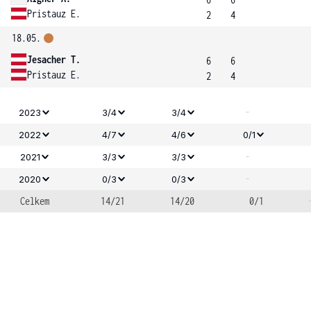
Pristauz E.
2
4
18.05.
Jesacher T.
6
6
Pristauz E.
2
4
-
2023
3/4
3/4
2022
4/7
4/6
0/1
-
2021
3/3
3/3
-
2020
0/3
0/3
Celkem
14/21
14/20
0/1