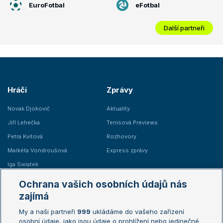
EuroFotbal
eFotbal
Další partneři
Hráči
Zprávy
Novak Djokovič
Aktuality
Jiří Lehečka
Tenisová Previews
Petra Kvitová
Rozhovory
Markéta Vondroušová
Express zprávy
Iga Swiatek
Marie Bouzková
Ochrana vašich osobních údajů nás
Žebříčky
Kalendář turnajů
zajímá
My a naši partneři
999
ukládáme do vašeho zařízení
Žebříček ATP (muži)
Australian Open
osobní údaje, jako jsou údaje o prohlížení nebo jedinečné