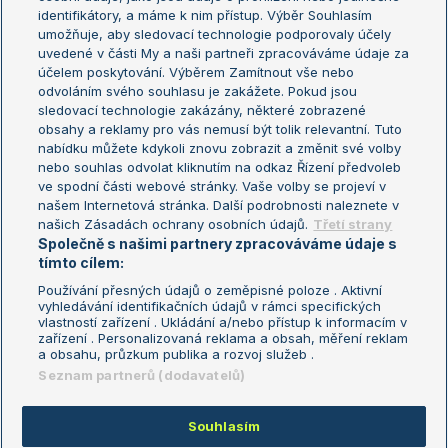
Žebříček WTA (ženy)
French Open
identifikátory, a máme k nim přístup. Výběr Souhlasím
umožňuje, aby sledovací technologie podporovaly účely
Sázkařský žebříček
Wimbledon
uvedené v části My a naši partneři zpracováváme údaje za
US Open
účelem poskytování. Výběrem Zamítnout vše nebo
odvoláním svého souhlasu je zakážete. Pokud jsou
Turnaj mistrů
sledovací technologie zakázány, některé zobrazené
Turnaj mistryň
obsahy a reklamy pro vás nemusí být tolik relevantní. Tuto
Aktualní trendy
nabídku můžete kdykoli znovu zobrazit a změnit své volby
nebo souhlas odvolat kliknutím na odkaz Řízení předvoleb
ve spodní části webové stránky. Vaše volby se projeví v
Fotbalové přestupy
našem Internetová stránka. Další podrobnosti naleznete v
Livesport Daily
našich Zásadách ochrany osobních údajů.
Třetí strany
Společně s našimi partnery zpracováváme údaje s
LS Prague Open
tímto cílem:
Používání přesných údajů o zeměpisné poloze . Aktivní
vyhledávání identifikačních údajů v rámci specifických
vlastností zařízení . Ukládání a/nebo přístup k informacím v
Podmínky užití
Nastavení soukromí
zařízení . Personalizovaná reklama a obsah, měření reklam
GDPR a žurnalistika
Reklama
a obsahu, průzkum publika a rozvoj služeb .
Informace o zpracování osobních
Kontakt
Seznam partnerů (dodavatelů)
údajů
Tiráž
Souhlasím