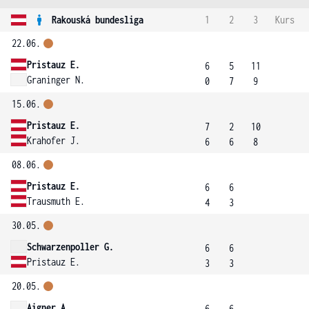
Rakouská bundesliga
1
2
3
Kurs
22.06.
Pristauz E.
6
5
11
Graninger N.
0
7
9
15.06.
Pristauz E.
7
2
10
Krahofer J.
6
6
8
08.06.
Pristauz E.
6
6
Trausmuth E.
4
3
30.05.
Schwarzenpoller G.
6
6
Pristauz E.
3
3
20.05.
Aigner A.
6
6