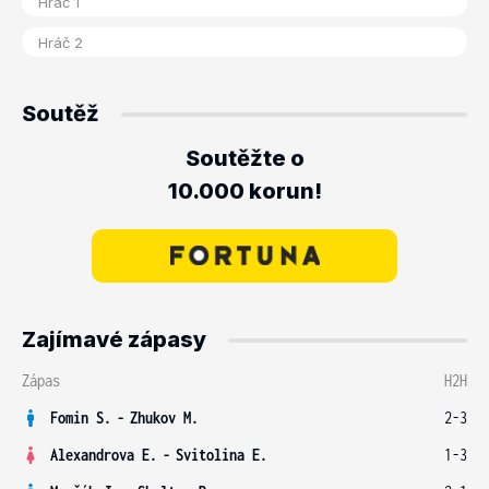
Soutěž
Soutěžte o
10.000 korun!
Zajímavé zápasy
Zápas
H2H
Fomin S.
-
Zhukov M.
2-3
Alexandrova E.
-
Svitolina E.
1-3