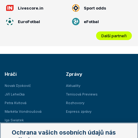
Livescore.in
Sport odds
EuroFotbal
eFotbal
Další partneři
Hráči
Zprávy
Novak Djokovič
Aktuality
Jiří Lehečka
Tenisová Previews
Petra Kvitová
Rozhovory
Markéta Vondroušová
Express zprávy
Iga Swiatek
Marie Bouzková
Ochrana vašich osobních údajů nás