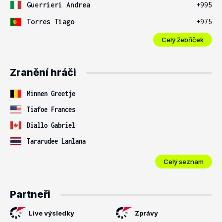
Guerrieri Andrea
+995
Torres Tiago
+975
Celý žebříček
Zranění hráči
Minnen Greetje
Tiafoe Frances
Diallo Gabriel
Tararudee Lanlana
Celý seznam
Partneři
Live výsledky
Zprávy