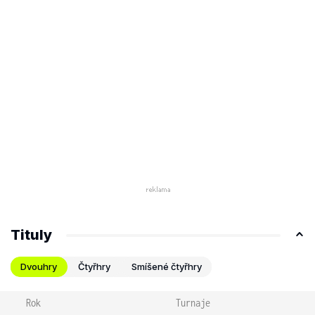
Tituly
Dvouhry
Čtyřhry
Smíšené čtyřhry
Rok
Turnaje