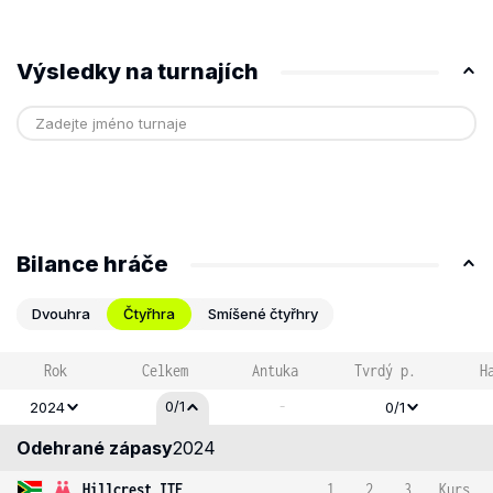
Výsledky na turnajích
Bilance hráče
Dvouhra
Čtyřhra
Smíšené čtyřhry
Rok
Celkem
Antuka
Tvrdý p.
H
-
0/1
2024
0/1
Odehrané zápasy
2024
Hillcrest ITF
1
2
3
Kurs