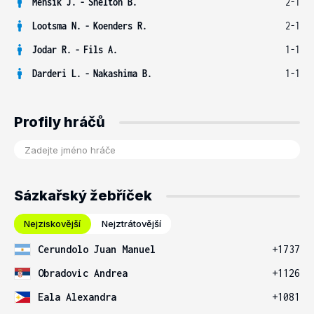
Menšík J.
-
Shelton B.
2-1
Lootsma N.
-
Koenders R.
2-1
Jodar R.
-
Fils A.
1-1
Darderi L.
-
Nakashima B.
1-1
Profily hráčů
Sázkařský žebříček
Nejziskovější
Nejztrátovější
Cerundolo Juan Manuel
+1737
Obradovic Andrea
+1126
Eala Alexandra
+1081