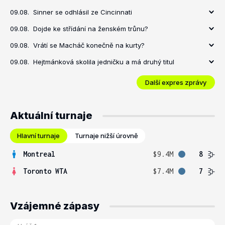
09.08.
Sinner se odhlásil ze Cincinnati
09.08.
Dojde ke střídání na ženském trůnu?
09.08.
Vrátí se Macháč konečně na kurty?
09.08.
Hejtmánková skolila jedničku a má druhý titul
Další expres zprávy
Aktuální turnaje
Hlavní turnaje
Turnaje nižší úrovně
Montreal
$9.4M
8
Toronto WTA
$7.4M
7
Vzájemné zápasy