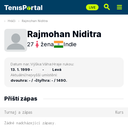
Hráči
Rajmohan Niditra
Rajmohan Niditra
27
žena
Indie
Datum nar.:
Výška:
Váha:
Hraje rukou:
13. 1. 1999
-
-
Levá
Aktuální/nejvyšší umístění:
dvouhra: - / -
čtyřhra: - / 1490.
Příští zápas
Turnaj a zápas
Kurs
Žádné nadcházející zápasy.