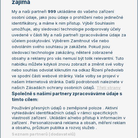
Žebříčky
Kalendář turnajů
zajímá
My a naši partneři
999
ukládáme do vašeho zařízení
Žebříček ATP (muži)
Australian Open
osobní údaje, jako jsou údaje o prohlížení nebo jedinečné
Žebříček WTA (ženy)
French Open
identifikátory, a máme k nim přístup. Výběr Souhlasím
umožňuje, aby sledovací technologie podporovaly účely
Sázkařský žebříček
Wimbledon
uvedené v části My a naši partneři zpracováváme údaje za
US Open
účelem poskytování. Výběrem Zamítnout vše nebo
odvoláním svého souhlasu je zakážete. Pokud jsou
Turnaj mistrů
sledovací technologie zakázány, některé zobrazené
Turnaj mistryň
obsahy a reklamy pro vás nemusí být tolik relevantní. Tuto
Aktualní trendy
nabídku můžete kdykoli znovu zobrazit a změnit své volby
nebo souhlas odvolat kliknutím na odkaz Řízení předvoleb
ve spodní části webové stránky. Vaše volby se projeví v
Fotbalové přestupy
našem Internetová stránka. Další podrobnosti naleznete v
Livesport Daily
našich Zásadách ochrany osobních údajů.
Třetí strany
Společně s našimi partnery zpracováváme údaje s
LS Prague Open
tímto cílem:
Používání přesných údajů o zeměpisné poloze . Aktivní
vyhledávání identifikačních údajů v rámci specifických
vlastností zařízení . Ukládání a/nebo přístup k informacím v
Podmínky užití
Nastavení soukromí
zařízení . Personalizovaná reklama a obsah, měření reklam
GDPR a žurnalistika
Reklama
a obsahu, průzkum publika a rozvoj služeb .
Informace o zpracování osobních
Kontakt
Seznam partnerů (dodavatelů)
údajů