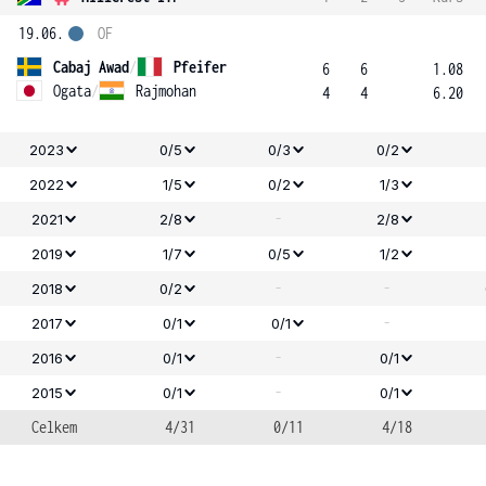
19.06.
OF
Cabaj Awad
/
Pfeifer
6
6
1.08
Ogata
/
Rajmohan
4
4
6.20
2023
0/5
0/3
0/2
2022
1/5
0/2
1/3
-
2021
2/8
2/8
2019
1/7
0/5
1/2
-
-
2018
0/2
-
2017
0/1
0/1
-
2016
0/1
0/1
-
2015
0/1
0/1
Celkem
4/31
0/11
4/18