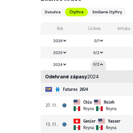
Dvouhra
Čtyřhra
Smíšené čtyřhry
Rok
Celkem
Antuka
-
2026
0/1
-
2025
0/2
-
0/2
2024
Odehrané zápasy
2024
Futures 2024
Chiu
/
Hsieh
27.11.
Reyna
/
Reyna
Genier
/
Vasser
13.11.
Reyna
/
Reyna