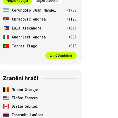
Nejziskovější
Nejztrátovější
Cerundolo Juan Manuel
+1737
Obradovic Andrea
+1126
Eala Alexandra
+1091
Guerrieri Andrea
+981
Torres Tiago
+975
Celý žebříček
Zranění hráči
Minnen Greetje
Tiafoe Frances
Diallo Gabriel
Tararudee Lanlana