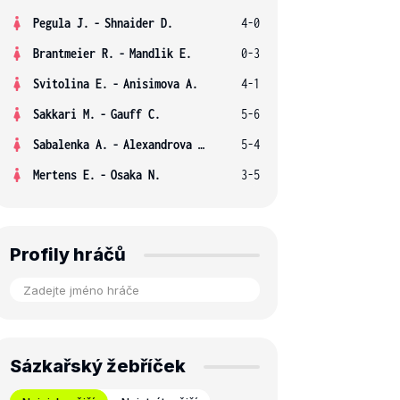
Pegula J.
-
Shnaider D.
4-0
Brantmeier R.
-
Mandlik E.
0-3
Svitolina E.
-
Anisimova A.
4-1
Sakkari M.
-
Gauff C.
5-6
Sabalenka A.
-
Alexandrova E.
5-4
Mertens E.
-
Osaka N.
3-5
Profily hráčů
Sázkařský žebříček