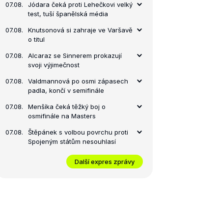
07.08.
Jódara čeká proti Lehečkovi velký
test, tuší španělská média
07.08.
Knutsonová si zahraje ve Varšavě
o titul
07.08.
Alcaraz se Sinnerem prokazují
svoji výjimečnost
07.08.
Valdmannová po osmi zápasech
padla, končí v semifinále
07.08.
Menšíka čeká těžký boj o
osmifinále na Masters
07.08.
Štěpánek s volbou povrchu proti
Spojeným státům nesouhlasí
Další expres zprávy