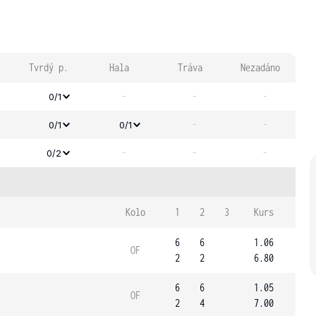
Tvrdý p.
Hala
Tráva
Nezadáno
-
-
-
0/1
-
-
0/1
0/1
-
-
-
0/2
Kolo
1
2
3
Kurs
6
6
1.06
OF
2
2
6.80
6
6
1.05
OF
2
4
7.00