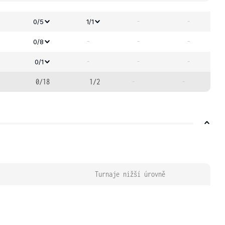
-
-
0/5
1/1
-
-
-
0/8
-
-
-
0/1
0/18
1/2
-
-
Turnaje nižší úrovně