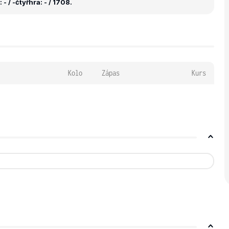
- / -
čtyřhra: - / 1708.
Kolo
Zápas
Kurs