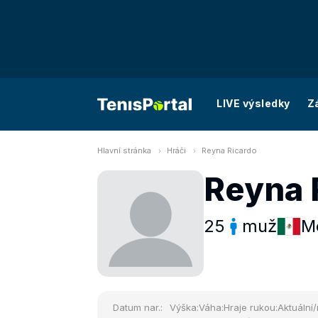
LIVE výsledky
Z
Hlavní stránka
Hráči
Reyna Ricardo
Reyna 
25
muž
M
Datum nar.:
Výška:
Váha:
Hraje rukou:
Aktuální/