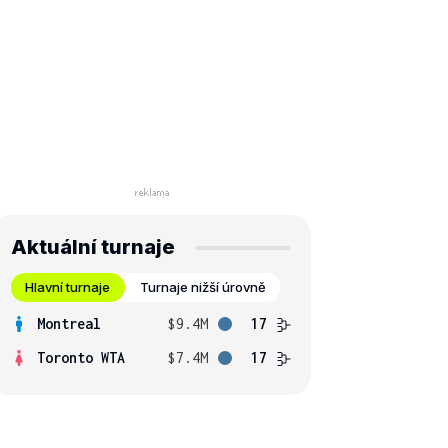
Aktuální turnaje
Hlavní turnaje
Turnaje nižší úrovně
Montreal
$9.4M
17
Toronto WTA
$7.4M
17