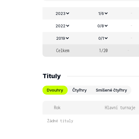
-
2023
1/6
-
2022
0/8
-
2019
0/1
Celkem
1/20
-
Tituly
Dvouhry
Čtyřhry
Smíšené čtyřhry
Rok
Hlavní turnaje
Žádné tituly