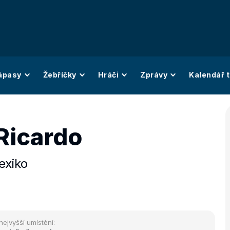
ápasy
Žebříčky
Hráči
Zprávy
Kalendář t
Ricardo
exiko
nejvyšší umístění: