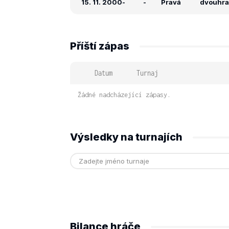
15. 11. 2000
-
-
Pravá
dvouhra: 
Příští zápas
Datum
Turnaj
Žádné nadcházející zápasy.
Výsledky na turnajích
Bilance hráče