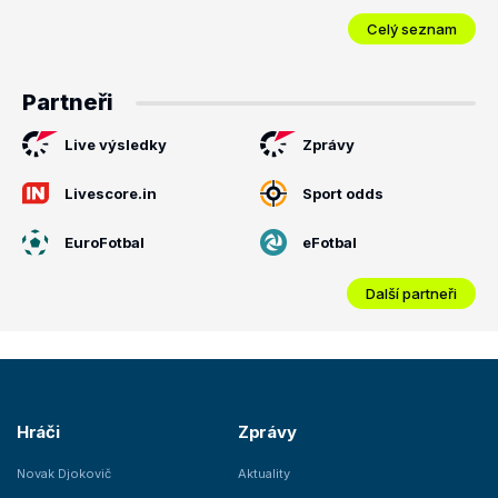
Celý seznam
Partneři
Live výsledky
Zprávy
Livescore.in
Sport odds
EuroFotbal
eFotbal
Další partneři
Hráči
Zprávy
Novak Djokovič
Aktuality