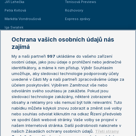
Jiří Lehečka
Tenisová Previews
Petra Kvitová
Rozhovory
Markéta Vondroušová
Express zprávy
Iga Swiatek
Marie Bouzková
Ochrana vašich osobních údajů nás
Žebříčky
Kalendář turnajů
zajímá
My a naši partneři
997
ukládáme do vašeho zařízení
Žebříček ATP (muži)
Australian Open
osobní údaje, jako jsou údaje o prohlížení nebo jedinečné
Žebříček WTA (ženy)
French Open
identifikátory, a máme k nim přístup. Výběr Souhlasím
umožňuje, aby sledovací technologie podporovaly účely
Sázkařský žebříček
Wimbledon
uvedené v části My a naši partneři zpracováváme údaje za
US Open
účelem poskytování. Výběrem Zamítnout vše nebo
odvoláním svého souhlasu je zakážete. Pokud jsou
Turnaj mistrů
sledovací technologie zakázány, některé zobrazené
Turnaj mistryň
obsahy a reklamy pro vás nemusí být tolik relevantní. Tuto
Aktualní trendy
nabídku můžete kdykoli znovu zobrazit a změnit své volby
nebo souhlas odvolat kliknutím na odkaz Řízení předvoleb
ve spodní části webové stránky. Vaše volby se projeví v
Fotbalové přestupy
našem Internetová stránka. Další podrobnosti naleznete v
Livesport Daily
našich Zásadách ochrany osobních údajů.
Třetí strany