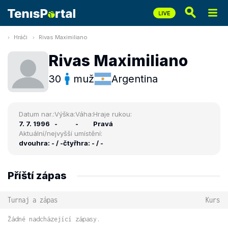
Hráči
Rivas Maximiliano
Rivas Maximiliano
30
muž
Argentina
Datum nar.:
Výška:
Váha:
Hraje rukou:
7. 7. 1996
-
-
Pravá
Aktuální/nejvyšší umístění:
dvouhra: - / -
čtyřhra: - / -
Příští zápas
Turnaj a zápas
Kurs
Žádné nadcházející zápasy.