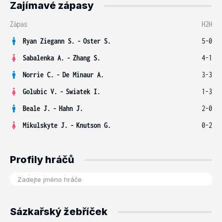
Zajímavé zápasy
Zápas
H2H
Ryan Ziegann S.
-
Oster S.
5-0
Sabalenka A.
-
Zhang S.
4-1
Norrie C.
-
De Minaur A.
3-3
Golubic V.
-
Swiatek I.
1-3
Beale J.
-
Hahn J.
2-0
Mikulskyte J.
-
Knutson G.
0-2
Profily hráčů
Sázkařský žebříček