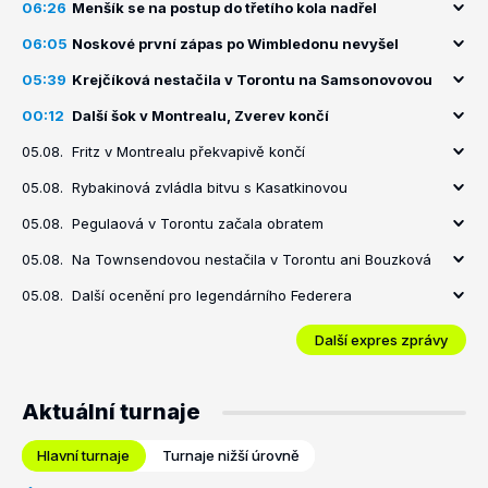
06:26
Menšík se na postup do třetího kola nadřel
06:05
Noskové první zápas po Wimbledonu nevyšel
05:39
Krejčíková nestačila v Torontu na Samsonovovou
00:12
Další šok v Montrealu, Zverev končí
05.08.
Fritz v Montrealu překvapivě končí
05.08.
Rybakinová zvládla bitvu s Kasatkinovou
05.08.
Pegulaová v Torontu začala obratem
05.08.
Na Townsendovou nestačila v Torontu ani Bouzková
05.08.
Další ocenění pro legendárního Federera
Další expres zprávy
Aktuální turnaje
Hlavní turnaje
Turnaje nižší úrovně