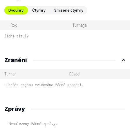
Dvouhry
Čtyřhry
Smíšené čtyřhry
Rok
Turnaje
Žádné tituly
Zranění
Turnaj
Důvod
U hráče nejsou evidována žádná zranění.
Zprávy
Nenalezeny žádné zprávy.