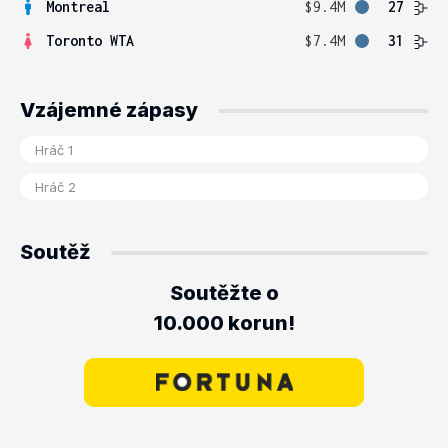
Montreal
$9.4M
27
Toronto WTA
$7.4M
31
Vzájemné zápasy
Soutěž
Soutěžte o
10.000 korun!