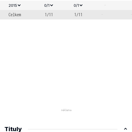
-
2015
0/1
0/1
Celkem
1/11
1/11
-
Tituly