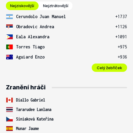
Nejziskovější
Nejztrátovější
Cerundolo Juan Manuel
+1737
Obradovic Andrea
+1126
Eala Alexandra
+1091
Torres Tiago
+975
Aguiard Enzo
+936
Celý žebříček
Zranění hráči
Diallo Gabriel
Tararudee Lanlana
Siniaková Kateřina
Munar Jaume