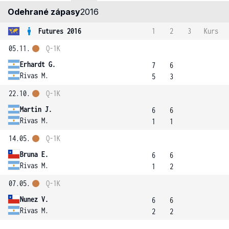
Odehrané zápasy
2016
Futures 2016
1
2
3
Kurs
05.11.
Q-1K
Erhardt G.
7
6
Rivas M.
5
3
22.10.
Q-1K
Martin J.
6
6
Rivas M.
1
1
14.05.
Q-1K
Bruna E.
6
6
Rivas M.
1
2
07.05.
Q-1K
Nunez V.
6
6
Rivas M.
2
2