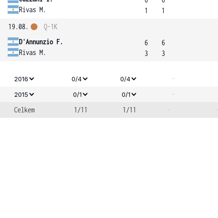
Rivas M.
1
1
19.08.
Q-1K
D'Annunzio F.
6
6
Rivas M.
3
3
-
2016
0/4
0/4
-
2015
0/1
0/1
Celkem
1/11
1/11
-