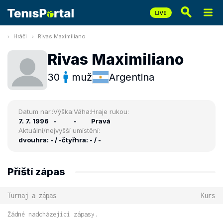
Hráči
Rivas Maximiliano
Rivas Maximiliano
30
muž
Argentina
Datum nar.:
Výška:
Váha:
Hraje rukou:
7. 7. 1996
-
-
Pravá
Aktuální/nejvyšší umístění:
dvouhra: - / -
čtyřhra: - / -
Příští zápas
Turnaj a zápas
Kurs
Žádné nadcházející zápasy.