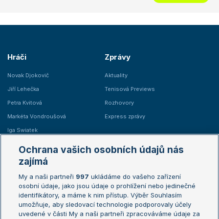
Hráči
Zprávy
Novak Djokovič
Aktuality
Jiří Lehečka
Tenisová Previews
Petra Kvitová
Rozhovory
Markéta Vondroušová
Express zprávy
Iga Swiatek
Marie Bouzková
Ochrana vašich osobních údajů nás
Žebříčky
Kalendář turnajů
zajímá
My a naši partneři
997
ukládáme do vašeho zařízení
Žebříček ATP (muži)
Australian Open
osobní údaje, jako jsou údaje o prohlížení nebo jedinečné
Žebříček WTA (ženy)
French Open
identifikátory, a máme k nim přístup. Výběr Souhlasím
umožňuje, aby sledovací technologie podporovaly účely
Sázkařský žebříček
Wimbledon
uvedené v části My a naši partneři zpracováváme údaje za
US Open