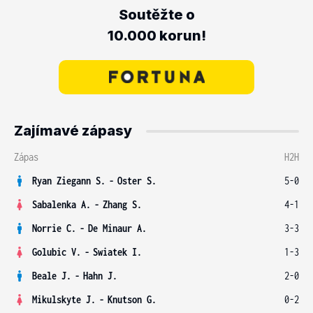
Soutěžte o
10.000 korun!
Zajímavé zápasy
Zápas
H2H
Ryan Ziegann S.
-
Oster S.
5-0
Sabalenka A.
-
Zhang S.
4-1
Norrie C.
-
De Minaur A.
3-3
Golubic V.
-
Swiatek I.
1-3
Beale J.
-
Hahn J.
2-0
Mikulskyte J.
-
Knutson G.
0-2