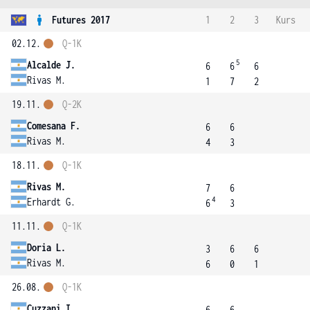
Futures 2017
1
2
3
Kurs
02.12.
Q-1K
5
Alcalde J.
6
6
6
Rivas M.
1
7
2
19.11.
Q-2K
Comesana F.
6
6
Rivas M.
4
3
18.11.
Q-1K
Rivas M.
7
6
4
Erhardt G.
6
3
11.11.
Q-1K
Doria L.
3
6
6
Rivas M.
6
0
1
26.08.
Q-1K
Cuzzani I.
6
6