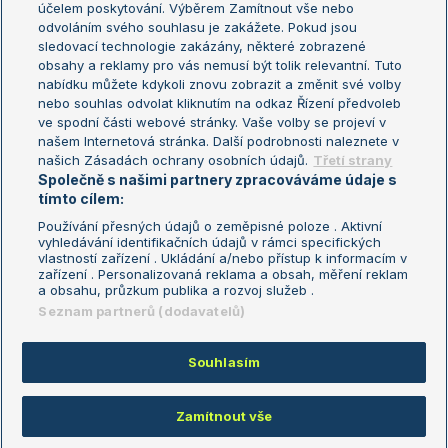
účelem poskytování. Výběrem Zamítnout vše nebo
odvoláním svého souhlasu je zakážete. Pokud jsou
Turnaj mistrů
sledovací technologie zakázány, některé zobrazené
Turnaj mistryň
obsahy a reklamy pro vás nemusí být tolik relevantní. Tuto
Aktualní trendy
nabídku můžete kdykoli znovu zobrazit a změnit své volby
nebo souhlas odvolat kliknutím na odkaz Řízení předvoleb
ve spodní části webové stránky. Vaše volby se projeví v
Fotbalové přestupy
našem Internetová stránka. Další podrobnosti naleznete v
Livesport Daily
našich Zásadách ochrany osobních údajů.
Třetí strany
Společně s našimi partnery zpracováváme údaje s
LS Prague Open
tímto cílem:
Používání přesných údajů o zeměpisné poloze . Aktivní
vyhledávání identifikačních údajů v rámci specifických
vlastností zařízení . Ukládání a/nebo přístup k informacím v
Podmínky užití
Nastavení soukromí
zařízení . Personalizovaná reklama a obsah, měření reklam
GDPR a žurnalistika
Reklama
a obsahu, průzkum publika a rozvoj služeb .
Informace o zpracování osobních
Kontakt
Seznam partnerů (dodavatelů)
údajů
Tiráž
Souhlasím
Copyright © 2008-2026 TenisPortal.cz. Využíváme zpravodajství ČTK.
Zamítnout vše