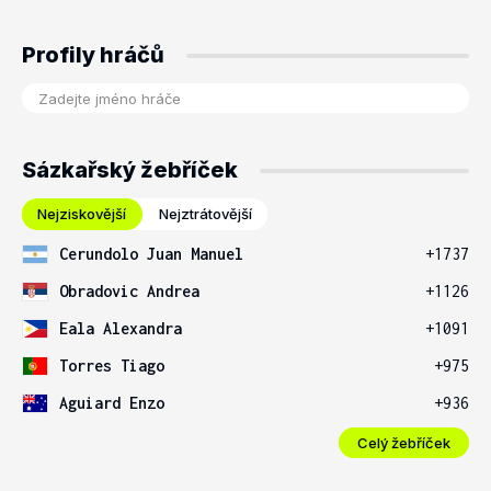
Profily hráčů
Sázkařský žebříček
Nejziskovější
Nejztrátovější
Cerundolo Juan Manuel
+1737
Obradovic Andrea
+1126
Eala Alexandra
+1091
Torres Tiago
+975
Aguiard Enzo
+936
Celý žebříček