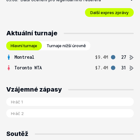
Další expres zprávy
Aktuální turnaje
Hlavní turnaje
Turnaje nižší úrovně
Montreal
$9.4M
27
Toronto WTA
$7.4M
31
Vzájemné zápasy
Soutěž