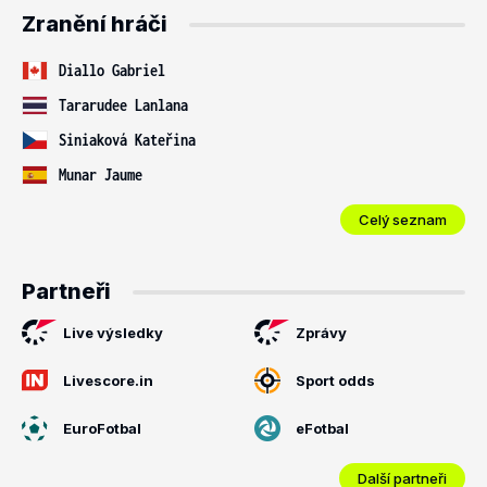
Zranění hráči
Diallo Gabriel
Tararudee Lanlana
Siniaková Kateřina
Munar Jaume
Celý seznam
Partneři
Live výsledky
Zprávy
Livescore.in
Sport odds
EuroFotbal
eFotbal
Další partneři