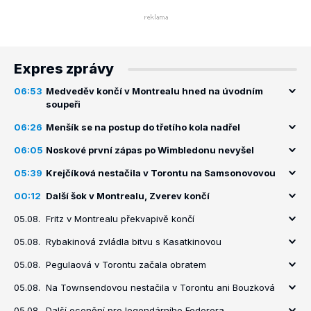
Expres zprávy
06:53
Medveděv končí v Montrealu hned na úvodním
soupeři
06:26
Menšík se na postup do třetího kola nadřel
06:05
Noskové první zápas po Wimbledonu nevyšel
05:39
Krejčíková nestačila v Torontu na Samsonovovou
00:12
Další šok v Montrealu, Zverev končí
05.08.
Fritz v Montrealu překvapivě končí
05.08.
Rybakinová zvládla bitvu s Kasatkinovou
05.08.
Pegulaová v Torontu začala obratem
05.08.
Na Townsendovou nestačila v Torontu ani Bouzková
05.08.
Další ocenění pro legendárního Federera