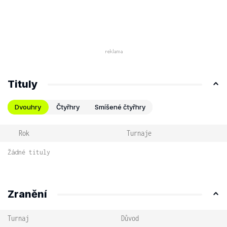
Tituly
Dvouhry
Čtyřhry
Smíšené čtyřhry
Rok
Turnaje
Žádné tituly
Zranění
Turnaj
Důvod