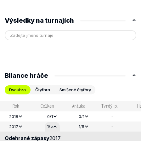
Výsledky na turnajích
Bilance hráče
Dvouhra
Čtyřhra
Smíšené čtyřhry
Rok
Celkem
Antuka
Tvrdý p.
H
-
2018
0/1
0/1
-
1/5
2017
1/5
Odehrané zápasy
2017