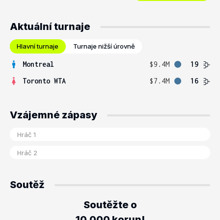
Aktuální turnaje
Hlavní turnaje
Turnaje nižší úrovně
Montreal
$9.4M
19
Toronto WTA
$7.4M
16
Vzájemné zápasy
Soutěž
Soutěžte o
10.000 korun!