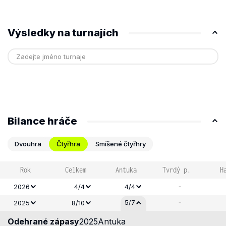
Výsledky na turnajích
Bilance hráče
Dvouhra
Čtyřhra
Smíšené čtyřhry
Rok
Celkem
Antuka
Tvrdý p.
H
-
2026
4/4
4/4
-
5/7
2025
8/10
Odehrané zápasy
2025
Antuka