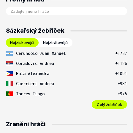
Sázkařský žebříček
Nejziskovější
Nejztrátovější
Cerundolo Juan Manuel
+1737
Obradovic Andrea
+1126
Eala Alexandra
+1091
Guerrieri Andrea
+981
Torres Tiago
+975
Celý žebříček
Zranění hráči