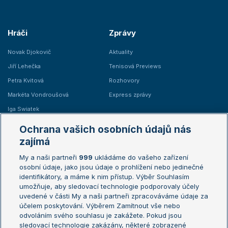
Hráči
Zprávy
Novak Djokovič
Aktuality
Jiří Lehečka
Tenisová Previews
Petra Kvitová
Rozhovory
Markéta Vondroušová
Express zprávy
Iga Swiatek
Marie Bouzková
Ochrana vašich osobních údajů nás
Žebříčky
Kalendář turnajů
zajímá
My a naši partneři
999
ukládáme do vašeho zařízení
Žebříček ATP (muži)
Australian Open
osobní údaje, jako jsou údaje o prohlížení nebo jedinečné
Žebříček WTA (ženy)
French Open
identifikátory, a máme k nim přístup. Výběr Souhlasím
umožňuje, aby sledovací technologie podporovaly účely
Sázkařský žebříček
Wimbledon
uvedené v části My a naši partneři zpracováváme údaje za
US Open
účelem poskytování. Výběrem Zamítnout vše nebo
odvoláním svého souhlasu je zakážete. Pokud jsou
Turnaj mistrů
sledovací technologie zakázány, některé zobrazené