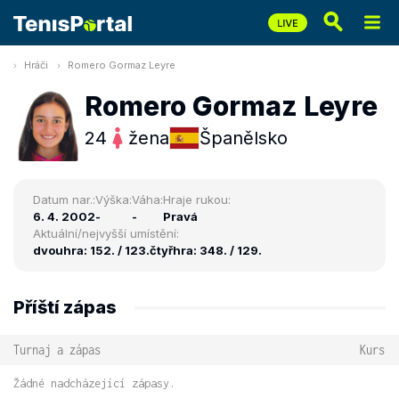
Hráči
Romero Gormaz Leyre
Romero Gormaz Leyre
24
žena
Španělsko
Datum nar.:
Výška:
Váha:
Hraje rukou:
6. 4. 2002
-
-
Pravá
Aktuální/nejvyšší umístění:
dvouhra: 152. / 123.
čtyřhra: 348. / 129.
Příští zápas
Turnaj a zápas
Kurs
Žádné nadcházející zápasy.