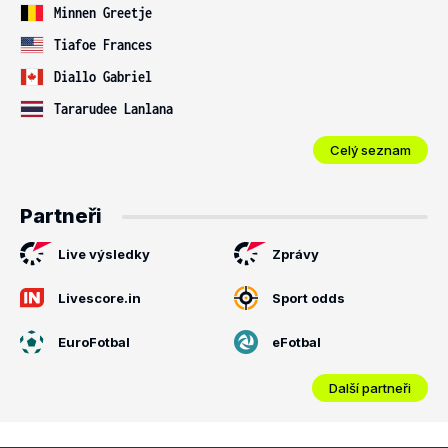
Minnen Greetje
Tiafoe Frances
Diallo Gabriel
Tararudee Lanlana
Celý seznam
Partneři
Live výsledky
Zprávy
Livescore.in
Sport odds
EuroFotbal
eFotbal
Další partneři