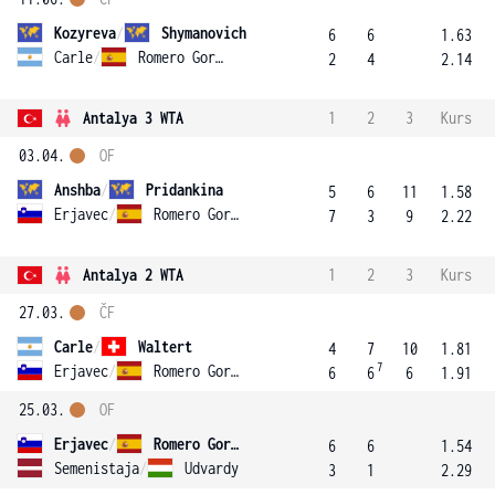
Kozyreva
/
Shymanovich
6
6
1.63
Carle
/
Romero Gormaz
2
4
2.14
Antalya 3 WTA
1
2
3
Kurs
03.04.
OF
Anshba
/
Pridankina
5
6
11
1.58
Erjavec
/
Romero Gormaz
7
3
9
2.22
Antalya 2 WTA
1
2
3
Kurs
27.03.
ČF
Carle
/
Waltert
4
7
10
1.81
7
Erjavec
/
Romero Gormaz
6
6
6
1.91
25.03.
OF
Erjavec
/
Romero Gormaz
6
6
1.54
Semenistaja
/
Udvardy
3
1
2.29