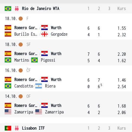
Rio de Janeiro WTA
1
2
3
Kurs
18.10.
F
Romero Gormaz
/
Wurth
6
6
1.55
Burillo Escorihuela
/
Gorgodze
4
1
2.32
18.10.
SF
Romero Gormaz
/
Wurth
7
6
2.20
Martins
/
Pigossi
5
4
1.62
16.10.
ČF
Romero Gormaz
/
Wurth
6
7
1.46
5
Candiotto
/
Riera
0
6
2.54
14.10.
OF
Romero Gormaz
/
Wurth
6
6
1.68
Zamarripa
/
Zamarripa
4
2
2.06
Lisabon ITF
1
2
3
Kurs