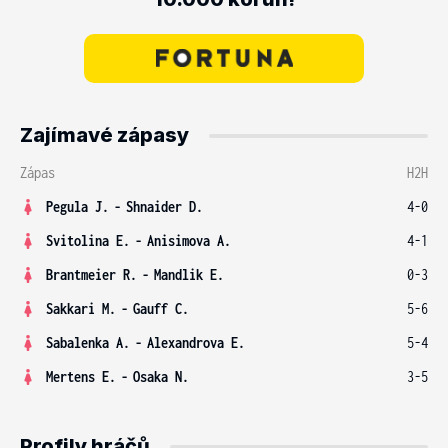
Zajímavé zápasy
Zápas
H2H
Pegula J.
-
Shnaider D.
4-0
Svitolina E.
-
Anisimova A.
4-1
Brantmeier R.
-
Mandlik E.
0-3
Sakkari M.
-
Gauff C.
5-6
Sabalenka A.
-
Alexandrova E.
5-4
Mertens E.
-
Osaka N.
3-5
Profily hráčů