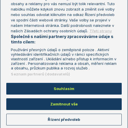
Turnaj mistryň
obsahy a reklamy pro vás nemusí být tolik relevantní. Tuto
Aktualní trendy
nabídku můžete kdykoli znovu zobrazit a změnit své volby
nebo souhlas odvolat kliknutím na odkaz Řízení předvoleb
ve spodní části webové stránky. Vaše volby se projeví v
Fotbalové přestupy
našem Internetová stránka. Další podrobnosti naleznete v
Livesport Daily
našich Zásadách ochrany osobních údajů.
Třetí strany
Společně s našimi partnery zpracováváme údaje s
LS Prague Open
tímto cílem:
Používání přesných údajů o zeměpisné poloze . Aktivní
vyhledávání identifikačních údajů v rámci specifických
vlastností zařízení . Ukládání a/nebo přístup k informacím v
Podmínky užití
Nastavení soukromí
zařízení . Personalizovaná reklama a obsah, měření reklam
GDPR a žurnalistika
Reklama
a obsahu, průzkum publika a rozvoj služeb .
Informace o zpracování osobních
Kontakt
Seznam partnerů (dodavatelů)
údajů
Tiráž
Souhlasím
Copyright © 2008-2026 TenisPortal.cz. Využíváme zpravodajství ČTK.
Zamítnout vše
Řízení předvoleb