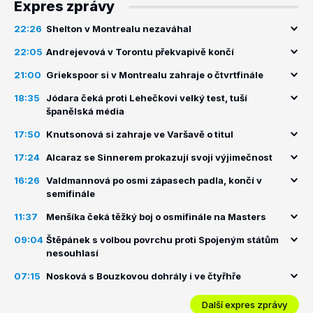
Expres zprávy
22:26
Shelton v Montrealu nezaváhal
22:05
Andrejevová v Torontu překvapivě končí
21:00
Griekspoor si v Montrealu zahraje o čtvrtfinále
18:35
Jódara čeká proti Lehečkovi velký test, tuší
španělská média
17:50
Knutsonová si zahraje ve Varšavě o titul
17:24
Alcaraz se Sinnerem prokazují svoji výjimečnost
16:26
Valdmannová po osmi zápasech padla, končí v
semifinále
11:37
Menšíka čeká těžký boj o osmifinále na Masters
09:04
Štěpánek s volbou povrchu proti Spojeným státům
nesouhlasí
07:15
Nosková s Bouzkovou dohrály i ve čtyřhře
Další expres zprávy