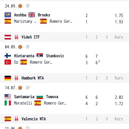
24.09.
OF
Anshba
/
Brooks
2
1.75
Maristany Zuleta De Reales
/
Romero Gormaz
1
1.93
Vídeň ITF
1
2
3
Kurs
04.09.
OF
Hietaranta
/
Stankovic
6
7
3
Oz
/
Romero Gormaz
3
6
Hamburk WTA
1
2
3
Kurs
14.07.
OF
Santamaria
/
Tomova
6
6
2.02
Moratelli
/
Romero Gormaz
4
2
1.72
Valencie WTA
1
2
3
Kurs
11.06.
ČF