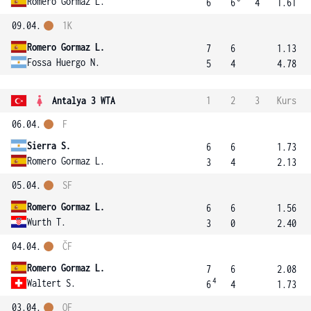
Romero Gormaz L.
6
6
4
1.61
09.04.
1K
Romero Gormaz L.
7
6
1.13
Fossa Huergo N.
5
4
4.78
Antalya 3 WTA
1
2
3
Kurs
06.04.
F
Sierra S.
6
6
1.73
Romero Gormaz L.
3
4
2.13
05.04.
SF
Romero Gormaz L.
6
6
1.56
Wurth T.
3
0
2.40
04.04.
ČF
Romero Gormaz L.
7
6
2.08
4
Waltert S.
6
4
1.73
03.04.
OF