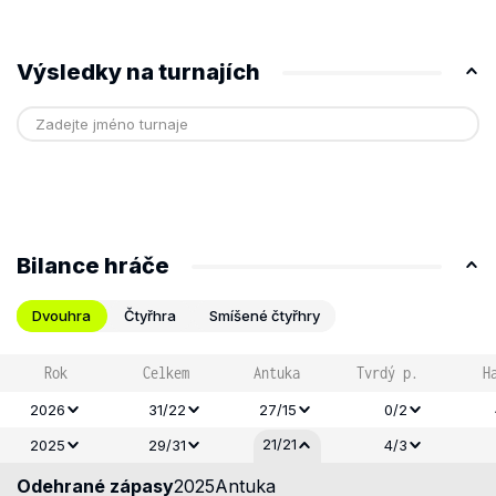
Výsledky na turnajích
Bilance hráče
Dvouhra
Čtyřhra
Smíšené čtyřhry
Rok
Celkem
Antuka
Tvrdý p.
H
2026
31/22
27/15
0/2
21/21
2025
29/31
4/3
Odehrané zápasy
2025
Antuka