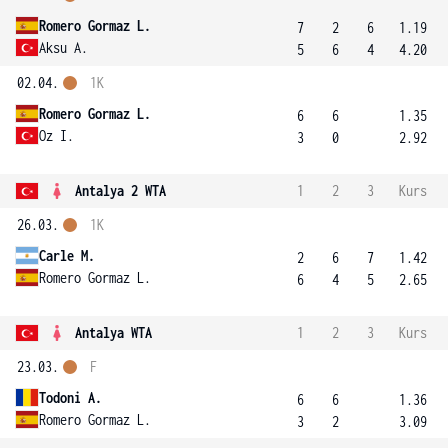
Romero Gormaz L.
7
2
6
1.19
Aksu A.
5
6
4
4.20
02.04.
1K
Romero Gormaz L.
6
6
1.35
Oz I.
3
0
2.92
Antalya 2 WTA
1
2
3
Kurs
26.03.
1K
Carle M.
2
6
7
1.42
Romero Gormaz L.
6
4
5
2.65
Antalya WTA
1
2
3
Kurs
23.03.
F
Todoni A.
6
6
1.36
Romero Gormaz L.
3
2
3.09