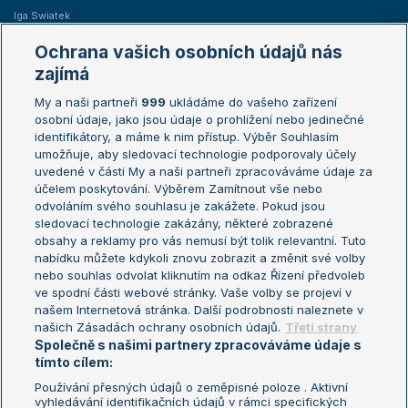
Iga Swiatek
Marie Bouzková
Ochrana vašich osobních údajů nás
Žebříčky
Kalendář turnajů
zajímá
My a naši partneři
999
ukládáme do vašeho zařízení
Žebříček ATP (muži)
Australian Open
osobní údaje, jako jsou údaje o prohlížení nebo jedinečné
Žebříček WTA (ženy)
French Open
identifikátory, a máme k nim přístup. Výběr Souhlasím
umožňuje, aby sledovací technologie podporovaly účely
Sázkařský žebříček
Wimbledon
uvedené v části My a naši partneři zpracováváme údaje za
US Open
účelem poskytování. Výběrem Zamítnout vše nebo
odvoláním svého souhlasu je zakážete. Pokud jsou
Turnaj mistrů
sledovací technologie zakázány, některé zobrazené
Turnaj mistryň
obsahy a reklamy pro vás nemusí být tolik relevantní. Tuto
Aktualní trendy
nabídku můžete kdykoli znovu zobrazit a změnit své volby
nebo souhlas odvolat kliknutím na odkaz Řízení předvoleb
ve spodní části webové stránky. Vaše volby se projeví v
Fotbalové přestupy
našem Internetová stránka. Další podrobnosti naleznete v
Livesport Daily
našich Zásadách ochrany osobních údajů.
Třetí strany
Společně s našimi partnery zpracováváme údaje s
LS Prague Open
tímto cílem:
Používání přesných údajů o zeměpisné poloze . Aktivní
vyhledávání identifikačních údajů v rámci specifických