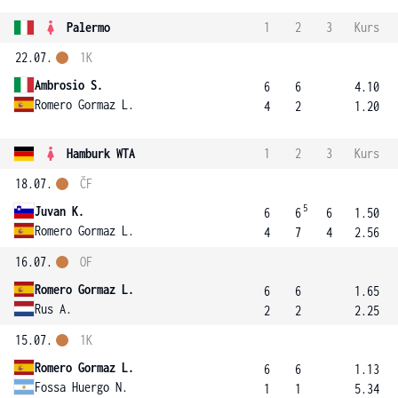
Palermo
1
2
3
Kurs
22.07.
1K
Ambrosio S.
6
6
4.10
Romero Gormaz L.
4
2
1.20
Hamburk WTA
1
2
3
Kurs
18.07.
ČF
5
Juvan K.
6
6
6
1.50
Romero Gormaz L.
4
7
4
2.56
16.07.
OF
Romero Gormaz L.
6
6
1.65
Rus A.
2
2
2.25
15.07.
1K
Romero Gormaz L.
6
6
1.13
Fossa Huergo N.
1
1
5.34