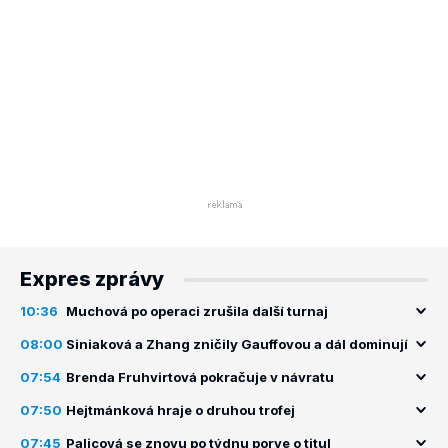
Expres zprávy
10:36
Muchová po operaci zrušila další turnaj
08:00
Siniaková a Zhang zničily Gauffovou a dál dominují
07:54
Brenda Fruhvirtová pokračuje v návratu
07:50
Hejtmánková hraje o druhou trofej
07:45
Palicová se znovu po týdnu porve o titul