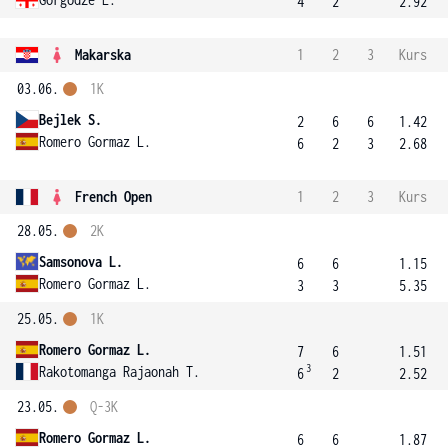
4
2
2.92
Makarska
1
2
3
Kurs
03.06.
1K
Bejlek S.
2
6
6
1.42
Romero Gormaz L.
6
2
3
2.68
French Open
1
2
3
Kurs
28.05.
2K
Samsonova L.
6
6
1.15
Romero Gormaz L.
3
3
5.35
25.05.
1K
Romero Gormaz L.
7
6
1.51
3
Rakotomanga Rajaonah T.
6
2
2.52
23.05.
Q-3K
Romero Gormaz L.
6
6
1.87