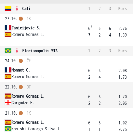
Cali
1
2
3
Kurs
27.10.
1K
3
Janicijevic S.
6
6
6
2.76
Romero Gormaz L.
7
2
4
1.39
Florianopolis WTA
1
2
3
Kurs
24.10.
ČF
Monnet C.
6
6
2.08
Romero Gormaz L.
2
4
1.73
22.10.
OF
Romero Gormaz L.
6
6
1.70
Gorgodze E.
2
2
2.06
21.10.
1K
Romero Gormaz L.
6
6
1.02
Konishi Camargo Silva J.
1
1
9.75