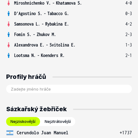
Miroshnichenko V.
-
Khatamova S.
4-0
D'Agostino S.
-
Tabacco G.
0-3
Samsonova L.
-
Rybakina E.
4-2
Fomin S.
-
Zhukov M.
2-3
Alexandrova E.
-
Svitolina E.
1-3
Lootsma N.
-
Koenders R.
2-1
Profily hráčů
Sázkařský žebříček
Nejziskovější
Nejztrátovější
Cerundolo Juan Manuel
+1737