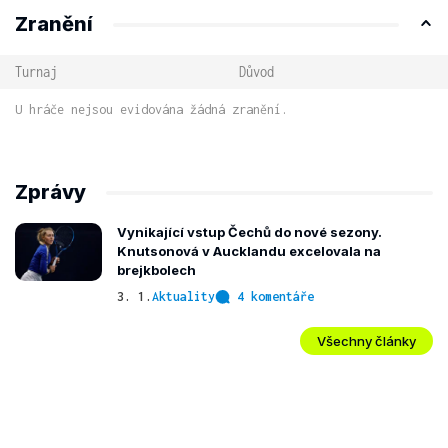
Zranění
Turnaj
Důvod
U hráče nejsou evidována žádná zranění.
Zprávy
Vynikající vstup Čechů do nové sezony.
Knutsonová v Aucklandu excelovala na
brejkbolech
3. 1.
Aktuality
4 komentáře
Všechny články