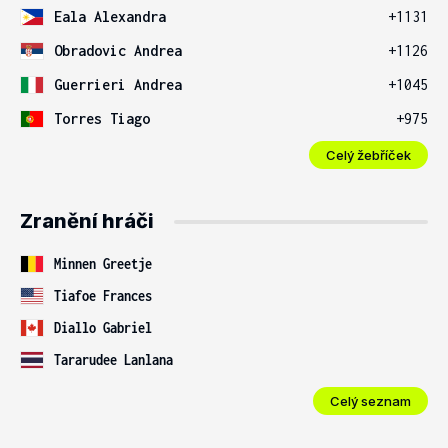
Eala Alexandra
+1131
Obradovic Andrea
+1126
Guerrieri Andrea
+1045
Torres Tiago
+975
Celý žebříček
Zranění hráči
Minnen Greetje
Tiafoe Frances
Diallo Gabriel
Tararudee Lanlana
Celý seznam