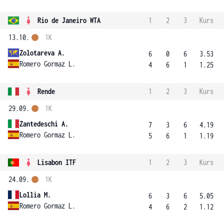
Rio de Janeiro WTA
1
2
3
Kurs
13.10.
1K
Zolotareva A.
6
0
6
3.53
Romero Gormaz L.
4
6
1
1.25
Rende
1
2
3
Kurs
29.09.
1K
Zantedeschi A.
7
3
6
4.19
Romero Gormaz L.
5
6
1
1.19
Lisabon ITF
1
2
3
Kurs
24.09.
1K
Lollia M.
6
3
6
5.05
Romero Gormaz L.
4
6
2
1.12