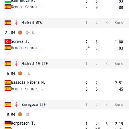
Rakhimova K.
6
6
1.93
Romero Gormaz L.
3
0
1.80
Madrid WTA
1
2
3
Kurs
21.04.
Q-1K
Sonmez Z.
7
6
1.80
8
Romero Gormaz L.
6
3
1.93
Madrid 19 ITF
1
2
3
Kurs
16.04.
1K
Bassols Ribera M.
7
7
2.51
Romero Gormaz L.
5
5
1.45
Zaragoza ITF
1
2
3
Kurs
10.04.
OF
Korpatsch T.
1
7
6
2.19
6