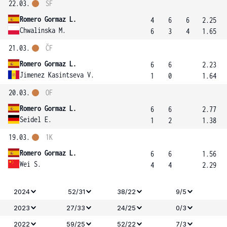
22.03.
SF
Romero Gormaz L.
4
6
6
2.25
Chwalinska M.
6
3
4
1.65
21.03.
ČF
Romero Gormaz L.
6
6
2.23
Jimenez Kasintseva V.
1
0
1.64
20.03.
OF
Romero Gormaz L.
6
6
2.77
Seidel E.
1
2
1.38
19.03.
1K
Romero Gormaz L.
6
6
1.56
Wei S.
4
4
2.29
2024
52/31
38/22
9/5
2023
27/33
24/25
0/3
2022
59/25
52/22
7/3