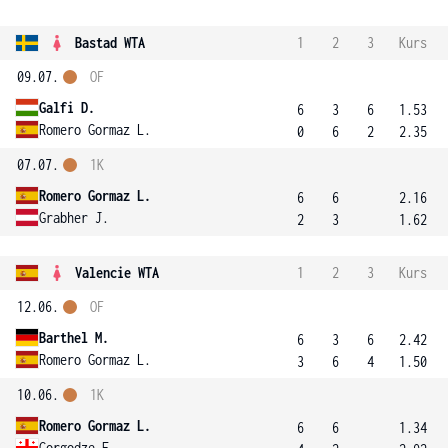
Bastad WTA
1
2
3
Kurs
09.07.
OF
Galfi D.
6
3
6
1.53
Romero Gormaz L.
0
6
2
2.35
07.07.
1K
Romero Gormaz L.
6
6
2.16
Grabher J.
2
3
1.62
Valencie WTA
1
2
3
Kurs
12.06.
OF
Barthel M.
6
3
6
2.42
Romero Gormaz L.
3
6
4
1.50
10.06.
1K
Romero Gormaz L.
6
6
1.34
Gorgodze E.