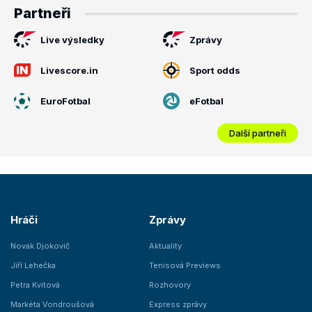
Partneři
Live výsledky
Zprávy
Livescore.in
Sport odds
EuroFotbal
eFotbal
Další partneři
Hráči
Zprávy
Novak Djokovič
Aktuality
Jiří Lehečka
Tenisová Previews
Petra Kvitová
Rozhovory
Markéta Vondroušová
Express zprávy