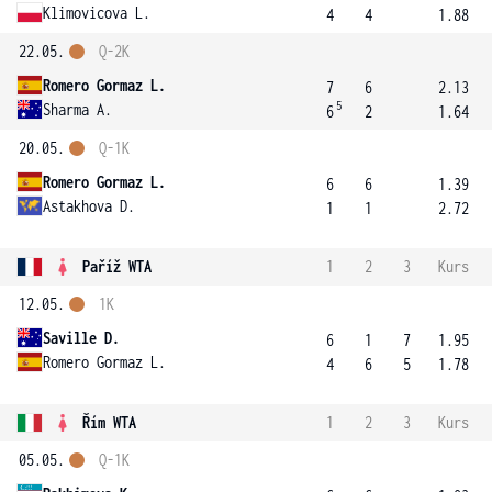
Klimovicova L.
4
4
1.88
22.05.
Q-2K
Romero Gormaz L.
7
6
2.13
5
Sharma A.
6
2
1.64
20.05.
Q-1K
Romero Gormaz L.
6
6
1.39
Astakhova D.
1
1
2.72
Paříž WTA
1
2
3
Kurs
12.05.
1K
Saville D.
6
1
7
1.95
Romero Gormaz L.
4
6
5
1.78
Řím WTA
1
2
3
Kurs
05.05.
Q-1K