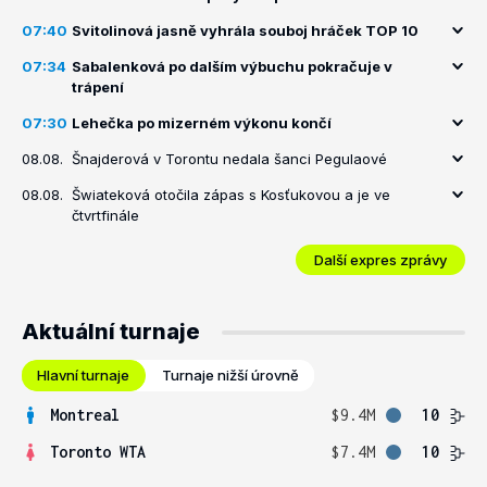
07:40
Svitolinová jasně vyhrála souboj hráček TOP 10
07:34
Sabalenková po dalším výbuchu pokračuje v
trápení
07:30
Lehečka po mizerném výkonu končí
08.08.
Šnajderová v Torontu nedala šanci Pegulaové
08.08.
Šwiateková otočila zápas s Kosťukovou a je ve
čtvrtfinále
Další expres zprávy
Aktuální turnaje
Hlavní turnaje
Turnaje nižší úrovně
Montreal
$9.4M
10
Toronto WTA
$7.4M
10