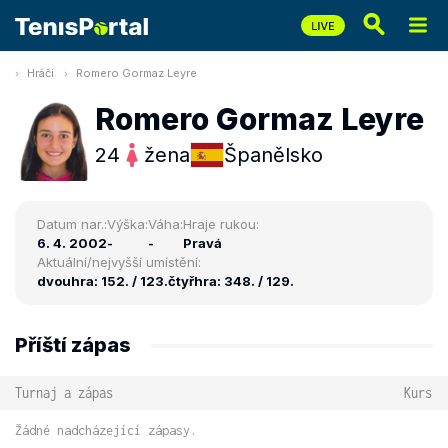
Hráči
Romero Gormaz Leyre
Romero Gormaz Leyre
24
žena
Španělsko
Datum nar.:
Výška:
Váha:
Hraje rukou:
6. 4. 2002
-
-
Pravá
Aktuální/nejvyšší umístění:
dvouhra: 152. / 123.
čtyřhra: 348. / 129.
Příští zápas
Turnaj a zápas
Kurs
Žádné nadcházející zápasy.