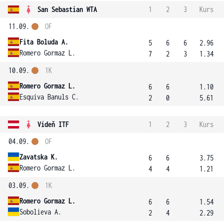
San Sebastian WTA
1
2
3
Kurs
11.09.
OF
Fita Boluda A.
5
6
6
2.96
Romero Gormaz L.
7
2
3
1.34
10.09.
1K
Romero Gormaz L.
6
6
1.10
Esquiva Banuls C.
2
0
5.61
Vídeň ITF
1
2
3
Kurs
04.09.
OF
Zavatska K.
6
6
3.75
Romero Gormaz L.
4
4
1.21
03.09.
1K
Romero Gormaz L.
6
6
1.54
Sobolieva A.
2
4
2.29