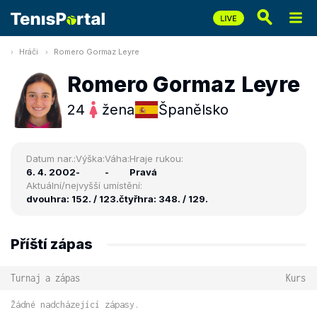
Hráči
Romero Gormaz Leyre
Romero Gormaz Leyre
24
žena
Španělsko
Datum nar.:
Výška:
Váha:
Hraje rukou:
6. 4. 2002
-
-
Pravá
Aktuální/nejvyšší umístění:
dvouhra: 152. / 123.
čtyřhra: 348. / 129.
Příští zápas
Turnaj a zápas
Kurs
Žádné nadcházející zápasy.