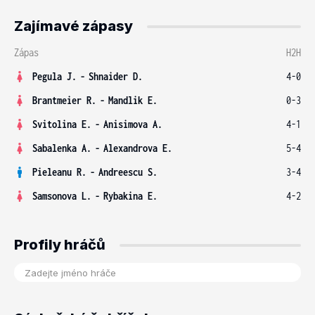
Zajímavé zápasy
Zápas
H2H
Pegula J.
-
Shnaider D.
4-0
Brantmeier R.
-
Mandlik E.
0-3
Svitolina E.
-
Anisimova A.
4-1
Sabalenka A.
-
Alexandrova E.
5-4
Pieleanu R.
-
Andreescu S.
3-4
Samsonova L.
-
Rybakina E.
4-2
Profily hráčů