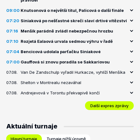
pravidel
09:00
Knutsonová o největší titul, Palicová o další finále
07:20
Siniaková po nešťastné skreči slaví drtivé vítězství
07:16
Menšík parádně zvládl nebezpečnou hrozbu
07:10
Rozjetá Ealaová urvala sedmou výhru v řadě
07:04
Bencicová udolala parťačku Siniakové
07:00
Gauffová si znovu poradila se Sakkariovou
07.08.
Van De Zandschulp vyřadil Hurkacze, vyhlíží Menšíka
07.08.
Shelton v Montrealu nezaváhal
07.08.
Andrejevová v Torontu překvapivě končí
Další expres zprávy
Aktuální turnaje
Hlavní turnaje
Turnaje nižší úrovně