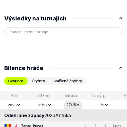
Výsledky na turnajích
Bilance hráče
Dvouhra
Čtyřhra
Smíšené čtyřhry
Rok
Celkem
Antuka
Tvrdý p.
H
27/15
2026
31/22
0/2
Odehrané zápasy
2026
Antuka
Targu Mures
1
2
3
Kurs