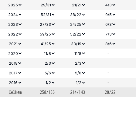
2025
29/31
21/21
4/3
2024
52/31
38/22
9/5
2023
27/33
24/25
0/3
2022
59/25
52/22
7/3
2021
41/25
33/19
8/6
-
2020
11/8
11/8
-
2018
2/3
2/3
-
2017
5/6
5/6
-
2016
1/2
1/2
Celkem
258/186
214/143
28/22