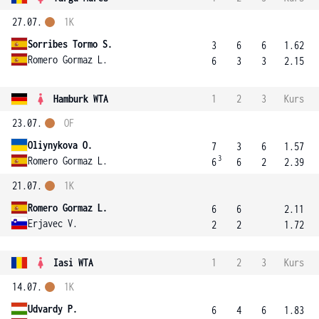
27.07.
1K
Sorribes Tormo S.
3
6
6
1.62
Romero Gormaz L.
6
3
3
2.15
Hamburk WTA
1
2
3
Kurs
23.07.
OF
Oliynykova O.
7
3
6
1.57
3
Romero Gormaz L.
6
6
2
2.39
21.07.
1K
Romero Gormaz L.
6
6
2.11
Erjavec V.
2
2
1.72
Iasi WTA
1
2
3
Kurs
14.07.
1K
Udvardy P.
6
4
6
1.83