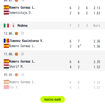
06.07.
1K
Romero Gormaz L.
6
2
6
2.13
Semenistaja D.
2
6
2
1.63
Modena
1
2
3
Kurs
12.06.
ČF
Jimenez Kasintseva V.
6
7
2.36
3
Romero Gormaz L.
3
6
1.56
11.06.
OF
Romero Gormaz L.
6
6
2.35
Sherif M.
4
2
1.52
09.06.
1K
Romero Gormaz L.
6
6
1.23
You X.
4
1
3.57
Načíst další