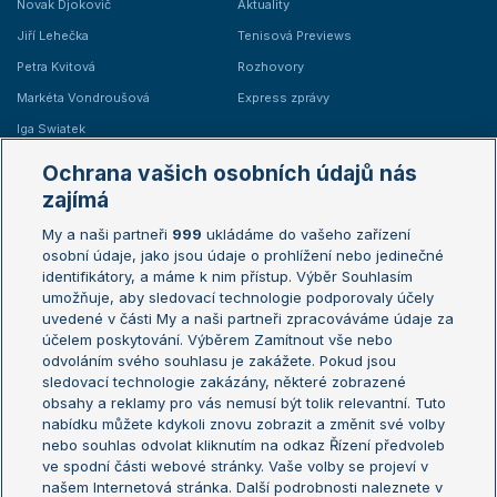
Novak Djokovič
Aktuality
Jiří Lehečka
Tenisová Previews
Petra Kvitová
Rozhovory
Markéta Vondroušová
Express zprávy
Iga Swiatek
Marie Bouzková
Ochrana vašich osobních údajů nás
Žebříčky
Kalendář turnajů
zajímá
My a naši partneři
999
ukládáme do vašeho zařízení
Žebříček ATP (muži)
Australian Open
osobní údaje, jako jsou údaje o prohlížení nebo jedinečné
Žebříček WTA (ženy)
French Open
identifikátory, a máme k nim přístup. Výběr Souhlasím
umožňuje, aby sledovací technologie podporovaly účely
Sázkařský žebříček
Wimbledon
uvedené v části My a naši partneři zpracováváme údaje za
US Open
účelem poskytování. Výběrem Zamítnout vše nebo
odvoláním svého souhlasu je zakážete. Pokud jsou
Turnaj mistrů
sledovací technologie zakázány, některé zobrazené
Turnaj mistryň
obsahy a reklamy pro vás nemusí být tolik relevantní. Tuto
Aktualní trendy
nabídku můžete kdykoli znovu zobrazit a změnit své volby
nebo souhlas odvolat kliknutím na odkaz Řízení předvoleb
ve spodní části webové stránky. Vaše volby se projeví v
Fotbalové přestupy
našem Internetová stránka. Další podrobnosti naleznete v