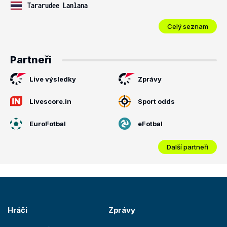
Tararudee Lanlana
Celý seznam
Partneři
Live výsledky
Zprávy
Livescore.in
Sport odds
EuroFotbal
eFotbal
Další partneři
Hráči
Zprávy