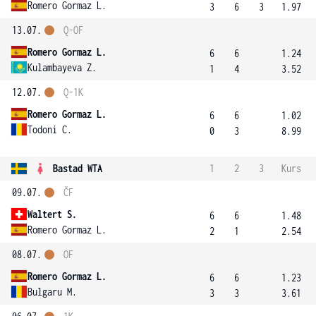
Romero Gormaz L.
3
6
3
1.97
13.07.
Q-OF
Romero Gormaz L.
6
6
1.24
Kulambayeva Z.
1
4
3.52
12.07.
Q-1K
Romero Gormaz L.
6
6
1.02
Todoni C.
0
3
8.99
Bastad WTA
1
2
3
Kurs
09.07.
ČF
Waltert S.
6
6
1.48
Romero Gormaz L.
2
1
2.54
08.07.
OF
Romero Gormaz L.
6
6
1.23
Bulgaru M.
3
3
3.61