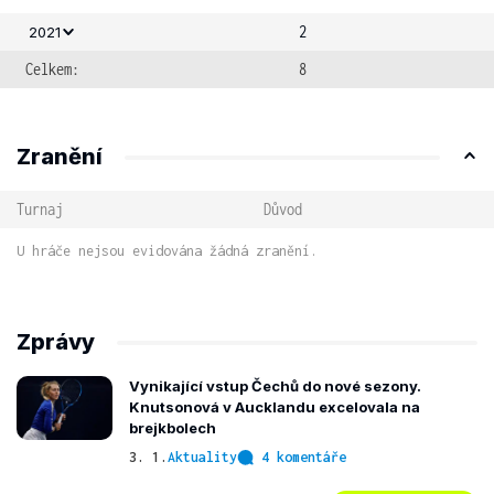
2
2021
Celkem:
8
Zranění
Turnaj
Důvod
U hráče nejsou evidována žádná zranění.
Zprávy
Vynikající vstup Čechů do nové sezony.
Knutsonová v Aucklandu excelovala na
brejkbolech
3. 1.
Aktuality
4 komentáře