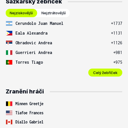
Sázkařský žebříček
Nejziskovější
Nejztrátovější
Cerundolo Juan Manuel
+1737
Eala Alexandra
+1131
Obradovic Andrea
+1126
Guerrieri Andrea
+981
Torres Tiago
+975
Celý žebříček
Zranění hráči
Minnen Greetje
Tiafoe Frances
Diallo Gabriel