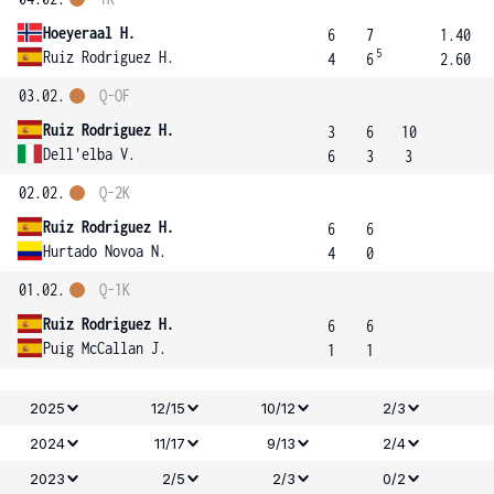
Hoeyeraal H.
6
7
1.40
5
Ruiz Rodriguez H.
4
6
2.60
03.02.
Q-OF
Ruiz Rodriguez H.
3
6
10
Dell'elba V.
6
3
3
02.02.
Q-2K
Ruiz Rodriguez H.
6
6
Hurtado Novoa N.
4
0
01.02.
Q-1K
Ruiz Rodriguez H.
6
6
Puig McCallan J.
1
1
2025
12/15
10/12
2/3
2024
11/17
9/13
2/4
2023
2/5
2/3
0/2