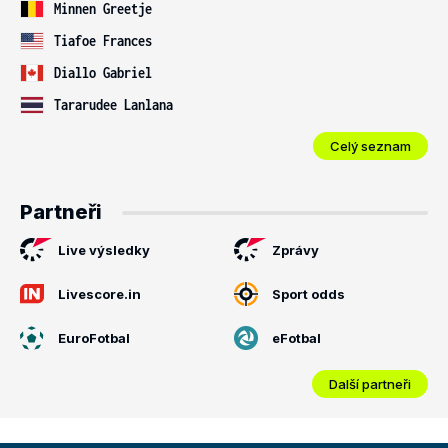
Minnen Greetje
Tiafoe Frances
Diallo Gabriel
Tararudee Lanlana
Celý seznam
Partneři
Live výsledky
Zprávy
Livescore.in
Sport odds
EuroFotbal
eFotbal
Další partneři