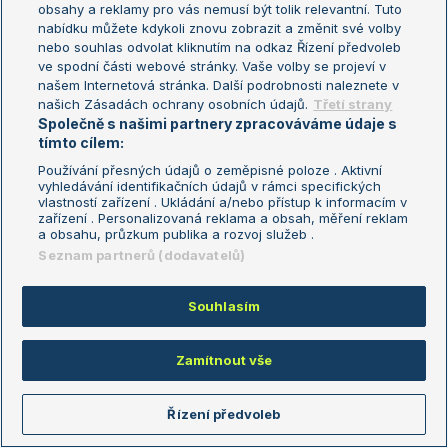
obsahy a reklamy pro vás nemusí být tolik relevantní. Tuto
Aktualní trendy
nabídku můžete kdykoli znovu zobrazit a změnit své volby
nebo souhlas odvolat kliknutím na odkaz Řízení předvoleb
ve spodní části webové stránky. Vaše volby se projeví v
Fotbalové přestupy
našem Internetová stránka. Další podrobnosti naleznete v
Livesport Daily
našich Zásadách ochrany osobních údajů.
Třetí strany
Společně s našimi partnery zpracováváme údaje s
LS Prague Open
tímto cílem:
Používání přesných údajů o zeměpisné poloze . Aktivní
vyhledávání identifikačních údajů v rámci specifických
vlastností zařízení . Ukládání a/nebo přístup k informacím v
Podmínky užití
Nastavení soukromí
zařízení . Personalizovaná reklama a obsah, měření reklam
GDPR a žurnalistika
Reklama
a obsahu, průzkum publika a rozvoj služeb .
Informace o zpracování osobních
Kontakt
Seznam partnerů (dodavatelů)
údajů
Tiráž
Souhlasím
Copyright © 2008-2026 TenisPortal.cz. Využíváme zpravodajství ČTK.
Zamítnout vše
Řízení předvoleb