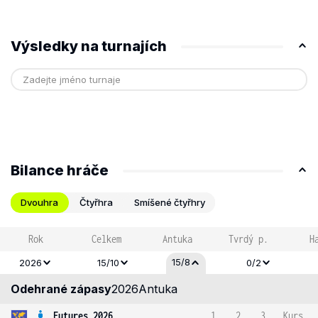
Výsledky na turnajích
Bilance hráče
Dvouhra
Čtyřhra
Smíšené čtyřhry
Rok
Celkem
Antuka
Tvrdý p.
H
15/8
2026
15/10
0/2
Odehrané zápasy
2026
Antuka
Futures 2026
1
2
3
Kurs