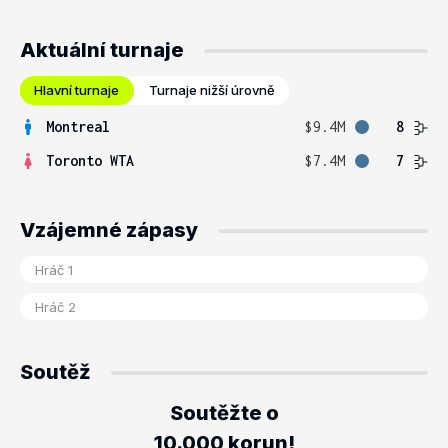
Aktuální turnaje
Hlavní turnaje
Turnaje nižší úrovně
Montreal
$9.4M
8
Toronto WTA
$7.4M
7
Vzájemné zápasy
Soutěž
Soutěžte o
10.000 korun!