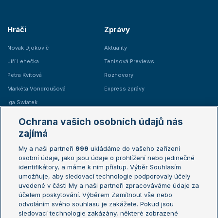
Hráči
Zprávy
Novak Djokovič
Aktuality
Jiří Lehečka
Tenisová Previews
Petra Kvitová
Rozhovory
Markéta Vondroušová
Express zprávy
Iga Swiatek
Marie Bouzková
Ochrana vašich osobních údajů nás
Žebříčky
Kalendář turnajů
zajímá
My a naši partneři
999
ukládáme do vašeho zařízení
Žebříček ATP (muži)
Australian Open
osobní údaje, jako jsou údaje o prohlížení nebo jedinečné
Žebříček WTA (ženy)
French Open
identifikátory, a máme k nim přístup. Výběr Souhlasím
umožňuje, aby sledovací technologie podporovaly účely
Sázkařský žebříček
Wimbledon
uvedené v části My a naši partneři zpracováváme údaje za
US Open
účelem poskytování. Výběrem Zamítnout vše nebo
odvoláním svého souhlasu je zakážete. Pokud jsou
Turnaj mistrů
sledovací technologie zakázány, některé zobrazené
Turnaj mistryň