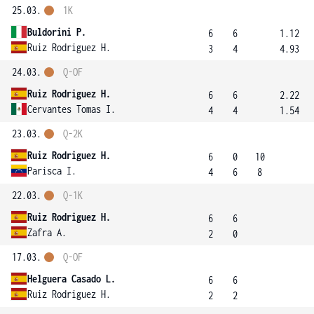
25.03.
1K
Buldorini P.
6
6
1.12
Ruiz Rodriguez H.
3
4
4.93
24.03.
Q-OF
Ruiz Rodriguez H.
6
6
2.22
Cervantes Tomas I.
4
4
1.54
23.03.
Q-2K
Ruiz Rodriguez H.
6
0
10
Parisca I.
4
6
8
22.03.
Q-1K
Ruiz Rodriguez H.
6
6
Zafra A.
2
0
17.03.
Q-OF
Helguera Casado L.
6
6
Ruiz Rodriguez H.
2
2