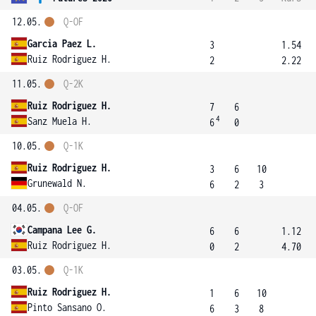
12.05.
Q-OF
Garcia Paez L.
3
1.54
Ruiz Rodriguez H.
2
2.22
11.05.
Q-2K
Ruiz Rodriguez H.
7
6
4
Sanz Muela H.
6
0
10.05.
Q-1K
Ruiz Rodriguez H.
3
6
10
Grunewald N.
6
2
3
04.05.
Q-OF
Campana Lee G.
6
6
1.12
Ruiz Rodriguez H.
0
2
4.70
03.05.
Q-1K
Ruiz Rodriguez H.
1
6
10
Pinto Sansano O.
6
3
8