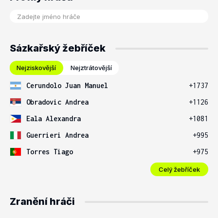
Sázkařský žebříček
Nejziskovější
Nejztrátovější
Cerundolo Juan Manuel
+1737
Obradovic Andrea
+1126
Eala Alexandra
+1081
Guerrieri Andrea
+995
Torres Tiago
+975
Celý žebříček
Zranění hráči