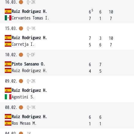
16.03.
Q-2K
5
Ruiz Rodriguez H.
6
6
10
Cervantes Tomas I.
7
1
7
15.03.
Q-1K
Ruiz Rodriguez H.
7
3
10
Corretja I.
5
6
7
10.02.
Q-OF
Pinto Sansano O.
6
7
Ruiz Rodriguez H.
4
5
09.02.
Q-2K
Ruiz Rodriguez H.
Agostini S.
08.02.
Q-1K
Ruiz Rodriguez H.
6
6
Ros Mesas M.
1
1
04.02.
1K