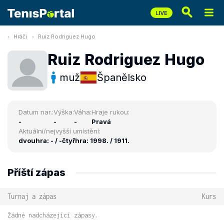
Hráči
Ruiz Rodriguez Hugo
Ruiz Rodriguez Hugo
muž
Španělsko
Datum nar.:
Výška:
Váha:
Hraje rukou:
-
-
-
Pravá
Aktuální/nejvyšší umístění:
dvouhra: - / -
čtyřhra: 1998. / 1911.
Příští zápas
Turnaj a zápas
Kurs
Žádné nadcházející zápasy.