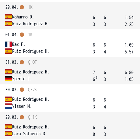
29.04.
1K
Naharro D.
6
6
1.54
Ruiz Rodriguez H.
3
3
2.25
01.04.
1K
Bax F.
6
6
1.09
Ruiz Rodriguez H.
3
4
5.57
31.03.
Q-OF
Ruiz Rodriguez H.
7
6
6.80
5
Sperle J.
6
3
1.05
30.03.
Q-2K
Ruiz Rodriguez H.
6
6
Visser M.
3
4
29.03.
Q-1K
Ruiz Rodriguez H.
6
6
Lara Salmeron D.
0
3