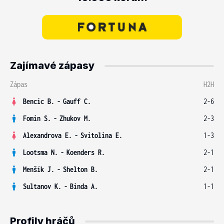
Zajímavé zápasy
Zápas
H2H
Bencic B.
-
Gauff C.
2-6
Fomin S.
-
Zhukov M.
2-3
Alexandrova E.
-
Svitolina E.
1-3
Lootsma N.
-
Koenders R.
2-1
Menšík J.
-
Shelton B.
2-1
Sultanov K.
-
Binda A.
1-1
Profily hráčů