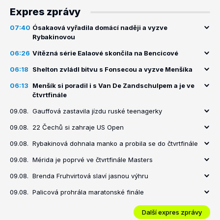
Expres zprávy
07:40
Ósakaová vyřadila domácí naději a vyzve
Rybakinovou
06:26
Vítězná série Ealaové skončila na Bencicové
06:18
Shelton zvládl bitvu s Fonsecou a vyzve Menšíka
06:13
Menšík si poradil i s Van De Zandschulpem a je ve
čtvrtfinále
09.08.
Gauffová zastavila jízdu ruské teenagerky
09.08.
22 Čechů si zahraje US Open
09.08.
Rybakinová dohnala manko a probila se do čtvrtfinále
09.08.
Mérida je poprvé ve čtvrtfinále Masters
09.08.
Brenda Fruhvirtová slaví jasnou výhru
09.08.
Palicová prohrála maratonské finále
Další expres zprávy