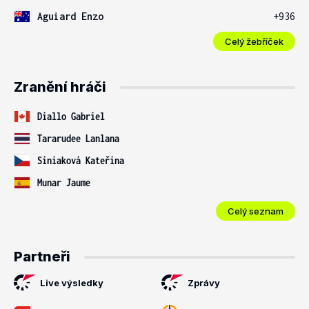
Aguiard Enzo
+936
Celý žebříček
Zranění hráči
Diallo Gabriel
Tararudee Lanlana
Siniaková Kateřina
Munar Jaume
Celý seznam
Partneři
Live výsledky
Zprávy