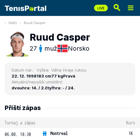
Hráči
Ruud Casper
Ruud Casper
27
muž
Norsko
Datum nar.:
Výška:
Váha:
Hraje rukou:
22. 12. 1998
183 cm
77 kg
Pravá
Aktuální/nejvyšší umístění:
dvouhra: 14. / 2.
čtyřhra: - / 24.
Příští zápas
Turnaj a zápas
Kurs
Montreal
1K
06.08. 18:30