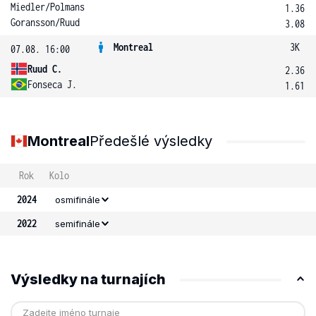
Miedler
/
Polmans
1.36
Goransson
/
Ruud
3.08
Montreal
3K
07.08. 16:00
Ruud C.
2.36
Fonseca J.
1.61
Montreal
Předešlé výsledky
Rok
Kolo
2024
osmifinále
2022
semifinále
Výsledky na turnajích