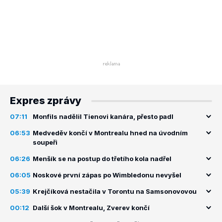
Expres zprávy
07:11
Monfils nadělil Tienovi kanára, přesto padl
06:53
Medveděv končí v Montrealu hned na úvodním
soupeři
06:26
Menšík se na postup do třetího kola nadřel
06:05
Noskové první zápas po Wimbledonu nevyšel
05:39
Krejčíková nestačila v Torontu na Samsonovovou
00:12
Další šok v Montrealu, Zverev končí