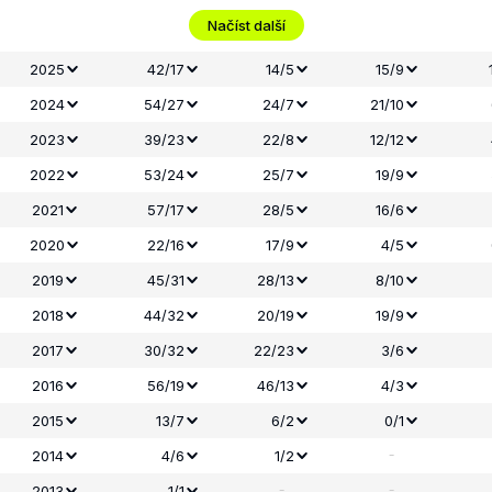
Načíst další
2025
42/17
14/5
15/9
2024
54/27
24/7
21/10
2023
39/23
22/8
12/12
2022
53/24
25/7
19/9
2021
57/17
28/5
16/6
2020
22/16
17/9
4/5
2019
45/31
28/13
8/10
2018
44/32
20/19
19/9
2017
30/32
22/23
3/6
2016
56/19
46/13
4/3
2015
13/7
6/2
0/1
-
2014
4/6
1/2
-
-
2013
1/1