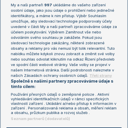
My a naši partneři
997
ukládáme do vašeho zařízení
Žebříček ATP (muži)
Australian Open
osobní údaje, jako jsou údaje o prohlížení nebo jedinečné
Žebříček WTA (ženy)
French Open
identifikátory, a máme k nim přístup. Výběr Souhlasím
umožňuje, aby sledovací technologie podporovaly účely
Sázkařský žebříček
Wimbledon
uvedené v části My a naši partneři zpracováváme údaje za
US Open
účelem poskytování. Výběrem Zamítnout vše nebo
odvoláním svého souhlasu je zakážete. Pokud jsou
Turnaj mistrů
sledovací technologie zakázány, některé zobrazené
Turnaj mistryň
obsahy a reklamy pro vás nemusí být tolik relevantní. Tuto
Aktualní trendy
nabídku můžete kdykoli znovu zobrazit a změnit své volby
nebo souhlas odvolat kliknutím na odkaz Řízení předvoleb
ve spodní části webové stránky. Vaše volby se projeví v
Fotbalové přestupy
našem Internetová stránka. Další podrobnosti naleznete v
Livesport Daily
našich Zásadách ochrany osobních údajů.
Třetí strany
Společně s našimi partnery zpracováváme údaje s
LS Prague Open
tímto cílem:
Používání přesných údajů o zeměpisné poloze . Aktivní
vyhledávání identifikačních údajů v rámci specifických
vlastností zařízení . Ukládání a/nebo přístup k informacím v
Podmínky užití
Nastavení soukromí
zařízení . Personalizovaná reklama a obsah, měření reklam
GDPR a žurnalistika
Reklama
a obsahu, průzkum publika a rozvoj služeb .
Informace o zpracování osobních
Kontakt
Seznam partnerů (dodavatelů)
údajů
Tiráž