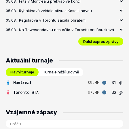
05.08.
Fritz v Montrealu překvapivě končí
05.08.
Rybakinová zvládla bitvu s Kasatkinovou
05.08.
Pegulaová v Torontu začala obratem
05.08.
Na Townsendovou nestačila v Torontu ani Bouzková
Další expres zprávy
Aktuální turnaje
Hlavní turnaje
Turnaje nižší úrovně
Montreal
$9.4M
31
Toronto WTA
$7.4M
32
Vzájemné zápasy