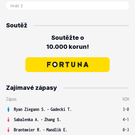
Soutěž
Soutěžte o
10.000 korun!
Zajímavé zápasy
Zápas
H2H
Ryan Ziegann S.
-
Gadecki T.
3-0
Sabalenka A.
-
Zhang S.
4-1
Brantmeier R.
-
Mandlik E.
0-3