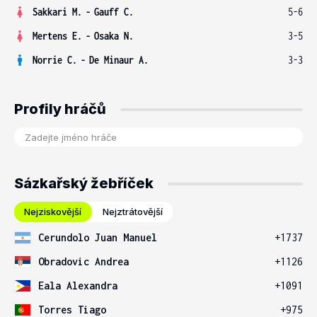
Sakkari M.
-
Gauff C.
5-6
Mertens E.
-
Osaka N.
3-5
Norrie C.
-
De Minaur A.
3-3
Profily hráčů
Sázkařský žebříček
Nejziskovější
Nejztrátovější
Cerundolo Juan Manuel
+1737
Obradovic Andrea
+1126
Eala Alexandra
+1091
Torres Tiago
+975