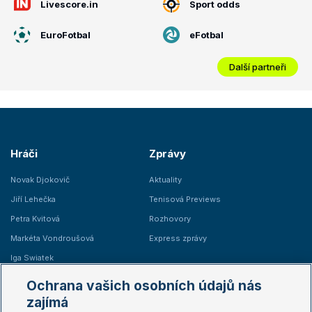
Livescore.in
Sport odds
EuroFotbal
eFotbal
Další partneři
Hráči
Zprávy
Novak Djokovič
Aktuality
Jiří Lehečka
Tenisová Previews
Petra Kvitová
Rozhovory
Markéta Vondroušová
Express zprávy
Iga Swiatek
Marie Bouzková
Ochrana vašich osobních údajů nás
Žebříčky
Kalendář turnajů
zajímá