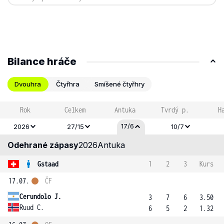
Bilance hráče
Dvouhra
Čtyřhra
Smíšené čtyřhry
Rok
Celkem
Antuka
Tvrdý p.
H
17/6
2026
27/15
10/7
Odehrané zápasy
2026
Antuka
Gstaad
1
2
3
Kurs
17.07.
ČF
Cerundolo J.
3
7
6
3.50
Ruud C.
6
5
2
1.32