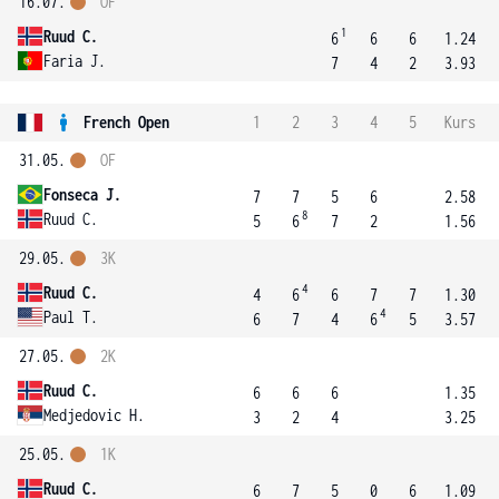
16.07.
OF
1
Ruud C.
6
6
6
1.24
Faria J.
7
4
2
3.93
French Open
1
2
3
4
5
Kurs
31.05.
OF
Fonseca J.
7
7
5
6
2.58
8
Ruud C.
5
6
7
2
1.56
29.05.
3K
4
Ruud C.
4
6
6
7
7
1.30
4
Paul T.
6
7
4
6
5
3.57
27.05.
2K
Ruud C.
6
6
6
1.35
Medjedovic H.
3
2
4
3.25
25.05.
1K
Ruud C.
6
7
5
0
6
1.09