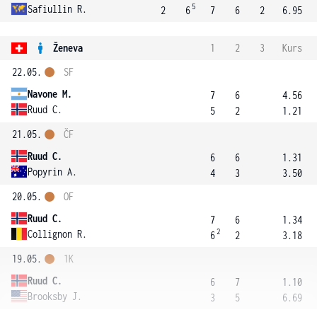
5
Safiullin R.
2
6
7
6
2
6.95
Ženeva
1
2
3
Kurs
22.05.
SF
Navone M.
7
6
4.56
Ruud C.
5
2
1.21
21.05.
ČF
Ruud C.
6
6
1.31
Popyrin A.
4
3
3.50
20.05.
OF
Ruud C.
7
6
1.34
2
Collignon R.
6
2
3.18
19.05.
1K
Ruud C.
6
7
1.10
Brooksby J.
3
5
6.69