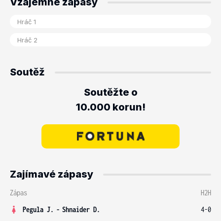
Vzájemné zápasy
Soutěž
Soutěžte o
10.000 korun!
Zajímavé zápasy
Zápas
H2H
Pegula J.
-
Shnaider D.
4-0