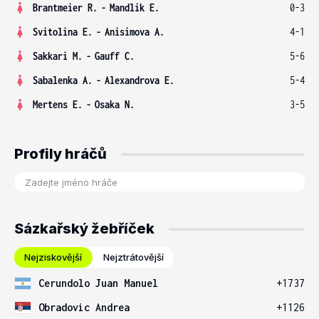
Brantmeier R.
-
Mandlik E.
0-3
Svitolina E.
-
Anisimova A.
4-1
Sakkari M.
-
Gauff C.
5-6
Sabalenka A.
-
Alexandrova E.
5-4
Mertens E.
-
Osaka N.
3-5
Profily hráčů
Sázkařský žebříček
Nejziskovější
Nejztrátovější
Cerundolo Juan Manuel
+1737
Obradovic Andrea
+1126