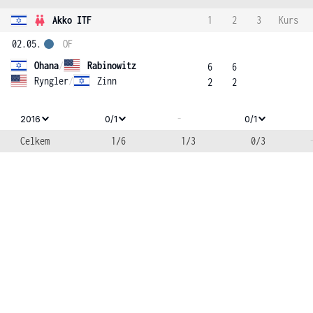
Akko ITF
1
2
3
Kurs
02.05.
OF
Ohana
/
Rabinowitz
6
6
Ryngler
/
Zinn
2
2
-
2016
0/1
0/1
Celkem
1/6
1/3
0/3