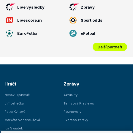
Live výsledky
Zprávy
Livescore.in
Sport odds
EuroFotbal
eFotbal
Další partneři
Hráči
Zprávy
Novak Djokovič
Aktuality
Jiří Lehečka
Tenisová Previews
Petra Kvitová
Rozhovory
Markéta Vondroušová
Express zprávy
Iga Swiatek