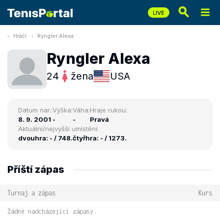
Hráči
Ryngler Alexa
Ryngler Alexa
24
žena
USA
Datum nar.:
Výška:
Váha:
Hraje rukou:
8. 9. 2001
-
-
Pravá
Aktuální/nejvyšší umístění:
dvouhra: - / 748.
čtyřhra: - / 1273.
Příští zápas
Turnaj a zápas
Kurs
Žádné nadcházející zápasy.