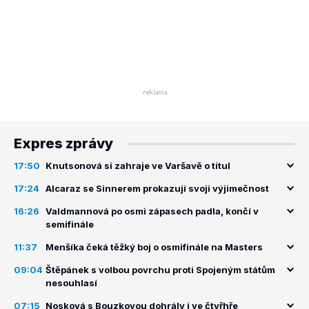
Expres zprávy
17:50
Knutsonová si zahraje ve Varšavě o titul
17:24
Alcaraz se Sinnerem prokazují svoji výjimečnost
16:26
Valdmannová po osmi zápasech padla, končí v
semifinále
11:37
Menšíka čeká těžký boj o osmifinále na Masters
09:04
Štěpánek s volbou povrchu proti Spojeným státům
nesouhlasí
07:15
Nosková s Bouzkovou dohrály i ve čtyřhře