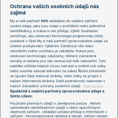
Marie Bouzková
Ochrana vašich osobních údajů nás
Žebříčky
Kalendář turnajů
zajímá
My a naši partneři
999
ukládáme do vašeho zařízení
Žebříček ATP (muži)
Australian Open
osobní údaje, jako jsou údaje o prohlížení nebo jedinečné
Žebříček WTA (ženy)
French Open
identifikátory, a máme k nim přístup. Výběr Souhlasím
umožňuje, aby sledovací technologie podporovaly účely
Sázkařský žebříček
Wimbledon
uvedené v části My a naši partneři zpracováváme údaje za
US Open
účelem poskytování. Výběrem Zamítnout vše nebo
odvoláním svého souhlasu je zakážete. Pokud jsou
Turnaj mistrů
sledovací technologie zakázány, některé zobrazené
Turnaj mistryň
obsahy a reklamy pro vás nemusí být tolik relevantní. Tuto
Aktualní trendy
nabídku můžete kdykoli znovu zobrazit a změnit své volby
nebo souhlas odvolat kliknutím na odkaz Řízení předvoleb
ve spodní části webové stránky. Vaše volby se projeví v
Fotbalové přestupy
našem Internetová stránka. Další podrobnosti naleznete v
Livesport Daily
našich Zásadách ochrany osobních údajů.
Třetí strany
Společně s našimi partnery zpracováváme údaje s
LS Prague Open
tímto cílem:
Používání přesných údajů o zeměpisné poloze . Aktivní
vyhledávání identifikačních údajů v rámci specifických
vlastností zařízení . Ukládání a/nebo přístup k informacím v
Podmínky užití
Nastavení soukromí
zařízení . Personalizovaná reklama a obsah, měření reklam
GDPR a žurnalistika
Reklama