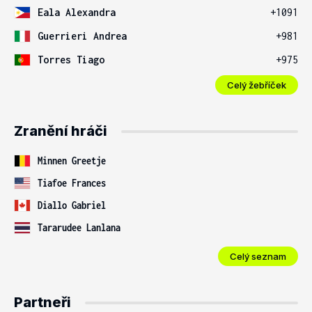
Eala Alexandra
+1091
Guerrieri Andrea
+981
Torres Tiago
+975
Celý žebříček
Zranění hráči
Minnen Greetje
Tiafoe Frances
Diallo Gabriel
Tararudee Lanlana
Celý seznam
Partneři