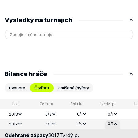
Výsledky na turnajích
Bilance hráče
Dvouhra
Čtyřhra
Smíšené čtyřhry
Rok
Celkem
Antuka
Tvrdý p.
H
2018
0/2
0/1
0/1
0/1
2017
1/3
1/2
Odehrané zápasy
2017
Tvrdý p.