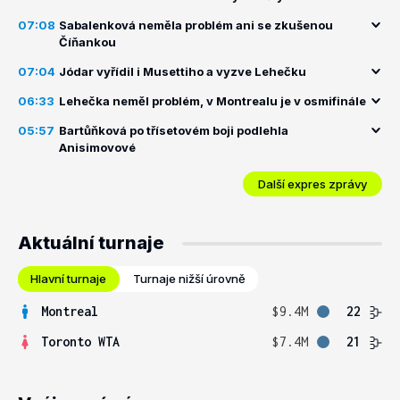
07:08
Sabalenková neměla problém ani se zkušenou
Číňankou
07:04
Jódar vyřídil i Musettiho a vyzve Lehečku
06:33
Lehečka neměl problém, v Montrealu je v osmifinále
05:57
Bartůňková po třísetovém boji podlehla
Anisimovové
Další expres zprávy
Aktuální turnaje
Hlavní turnaje
Turnaje nižší úrovně
Montreal
$9.4M
22
Toronto WTA
$7.4M
21