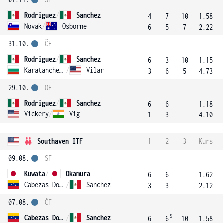
Rodriguez
/
Sanchez
4
7
10
1.58
Novak
/
Osborne
6
5
7
2.22
31.10.
ČF
Rodriguez
/
Sanchez
6
3
10
1.15
Karatancheva
/
Vilar
3
6
5
4.73
29.10.
OF
Rodriguez
/
Sanchez
6
6
1.18
Vickery
/
Vig
1
3
4.10
Southaven ITF
1
2
3
Kurs
09.08.
SF
Kuwata
/
Okamura
6
6
1.62
Cabezas Dominguez
/
Sanchez
3
3
2.12
07.08.
ČF
9
Cabezas Dominguez
/
Sanchez
6
6
10
1.58