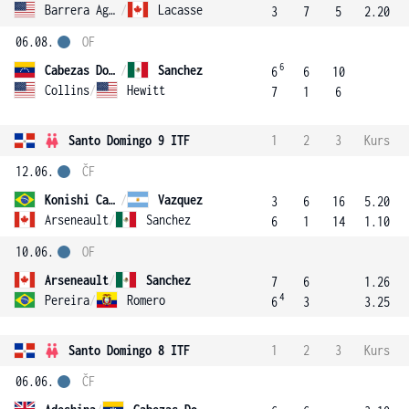
Barrera Aguirre
/
Lacasse
3
7
5
2.20
06.08.
OF
6
Cabezas Dominguez
/
Sanchez
6
6
10
Collins
/
Hewitt
7
1
6
Santo Domingo 9 ITF
1
2
3
Kurs
12.06.
ČF
Konishi Camargo Silva
/
Vazquez
3
6
16
5.20
Arseneault
/
Sanchez
6
1
14
1.10
10.06.
OF
Arseneault
/
Sanchez
7
6
1.26
4
Pereira
/
Romero
6
3
3.25
Santo Domingo 8 ITF
1
2
3
Kurs
06.06.
ČF