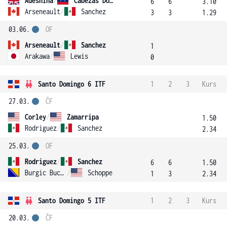
Adeshina
/
Cabezas Dominguez
6
6
3.10
Arseneault
/
Sanchez
3
3
1.29
03.06.
OF
Arseneault
/
Sanchez
1
Arakawa
/
Lewis
0
Santo Domingo 6 ITF
1
2
3
Kurs
27.03.
ČF
Corley
/
Zamarripa
1.50
Rodriguez
/
Sanchez
2.34
25.03.
OF
Rodriguez
/
Sanchez
6
6
1.50
Burgic Bucko
/
Schoppe
1
3
2.34
Santo Domingo 5 ITF
1
2
3
Kurs
20.03.
ČF