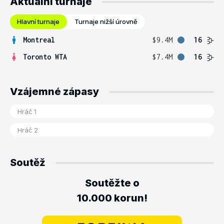
Aktuální turnaje
Hlavní turnaje
Turnaje nižší úrovně
Montreal
$9.4M
16
Toronto WTA
$7.4M
16
Vzájemné zápasy
Soutěž
Soutěžte o
10.000 korun!