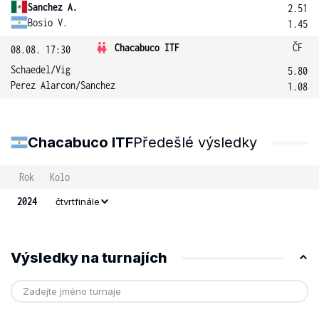
Sanchez A.
2.51
Bosio V.
1.45
Chacabuco ITF
ČF
08.08. 17:30
Schaedel
/
Vig
5.80
Perez Alarcon
/
Sanchez
1.08
Chacabuco ITF
Předešlé výsledky
Rok
Kolo
2024
čtvrtfinále
Výsledky na turnajích