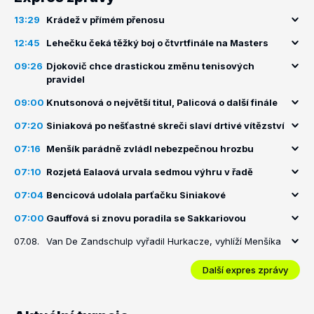
13:29
Krádež v přímém přenosu
12:45
Lehečku čeká těžký boj o čtvrtfinále na Masters
09:26
Djokovič chce drastickou změnu tenisových
pravidel
09:00
Knutsonová o největší titul, Palicová o další finále
07:20
Siniaková po nešťastné skreči slaví drtivé vítězství
07:16
Menšík parádně zvládl nebezpečnou hrozbu
07:10
Rozjetá Ealaová urvala sedmou výhru v řadě
07:04
Bencicová udolala parťačku Siniakové
07:00
Gauffová si znovu poradila se Sakkariovou
07.08.
Van De Zandschulp vyřadil Hurkacze, vyhlíží Menšíka
Další expres zprávy