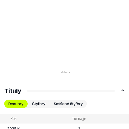
Tituly
Dvouhry
Čtyřhry
Smíšené čtyřhry
Rok
Turnaje
2
2025