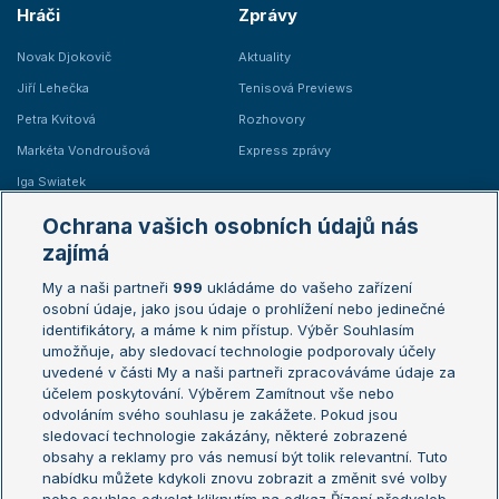
Hráči
Zprávy
Novak Djokovič
Aktuality
Jiří Lehečka
Tenisová Previews
Petra Kvitová
Rozhovory
Markéta Vondroušová
Express zprávy
Iga Swiatek
Marie Bouzková
Ochrana vašich osobních údajů nás
Žebříčky
Kalendář turnajů
zajímá
My a naši partneři
999
ukládáme do vašeho zařízení
Žebříček ATP (muži)
Australian Open
osobní údaje, jako jsou údaje o prohlížení nebo jedinečné
Žebříček WTA (ženy)
French Open
identifikátory, a máme k nim přístup. Výběr Souhlasím
umožňuje, aby sledovací technologie podporovaly účely
Sázkařský žebříček
Wimbledon
uvedené v části My a naši partneři zpracováváme údaje za
US Open
účelem poskytování. Výběrem Zamítnout vše nebo
odvoláním svého souhlasu je zakážete. Pokud jsou
Turnaj mistrů
sledovací technologie zakázány, některé zobrazené
Turnaj mistryň
obsahy a reklamy pro vás nemusí být tolik relevantní. Tuto
Aktualní trendy
nabídku můžete kdykoli znovu zobrazit a změnit své volby