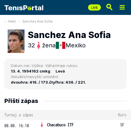
Hráči
Sanchez Ana Sofia
Sanchez Ana Sofia
32
žena
Mexiko
Datum nar.:
Výška:
Váha:
Hraje rukou:
13. 4. 1994
162 cm
kg
Levá
Aktuální/nejvyšší umístění:
dvouhra: 416. / 173.
čtyřhra: 436. / 221.
Příští zápas
Turnaj a zápas
Kurs
Chacabuco ITF
SF
08.08. 16:10