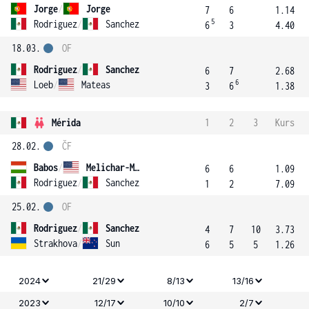
Jorge
/
Jorge
7
6
1.14
5
Rodriguez
/
Sanchez
6
3
4.40
18.03.
OF
Rodriguez
/
Sanchez
6
7
2.68
6
Loeb
/
Mateas
3
6
1.38
Mérida
1
2
3
Kurs
28.02.
ČF
Babos
/
Melichar-Martinez
6
6
1.09
Rodriguez
/
Sanchez
1
2
7.09
25.02.
OF
Rodriguez
/
Sanchez
4
7
10
3.73
Strakhova
/
Sun
6
5
5
1.26
2024
21/29
8/13
13/16
2023
12/17
10/10
2/7