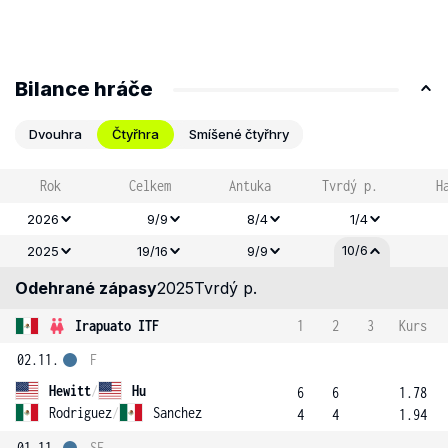
Bilance hráče
Dvouhra
Čtyřhra
Smíšené čtyřhry
Rok
Celkem
Antuka
Tvrdý p.
H
2026
9/9
8/4
1/4
10/6
2025
19/16
9/9
Odehrané zápasy
2025
Tvrdý p.
Irapuato ITF
1
2
3
Kurs
02.11.
F
Hewitt
/
Hu
6
6
1.78
Rodriguez
/
Sanchez
4
4
1.94
01.11.
SF