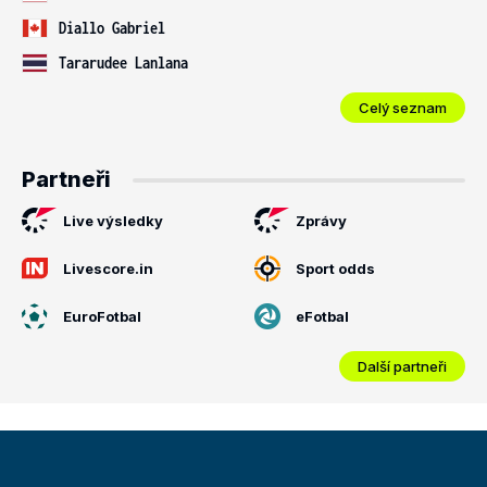
Diallo Gabriel
Tararudee Lanlana
Celý seznam
Partneři
Live výsledky
Zprávy
Livescore.in
Sport odds
EuroFotbal
eFotbal
Další partneři