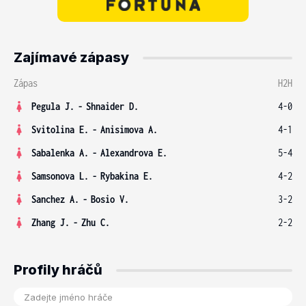
Zajímavé zápasy
Zápas
H2H
Pegula J.
-
Shnaider D.
4-0
Svitolina E.
-
Anisimova A.
4-1
Sabalenka A.
-
Alexandrova E.
5-4
Samsonova L.
-
Rybakina E.
4-2
Sanchez A.
-
Bosio V.
3-2
Zhang J.
-
Zhu C.
2-2
Profily hráčů