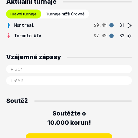
Aktuální turnaje
Hlavní turnaje
Turnaje nižší úrovně
Montreal
$9.4M
31
Toronto WTA
$7.4M
32
Vzájemné zápasy
Soutěž
Soutěžte o
10.000 korun!