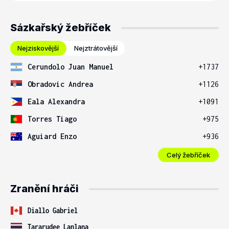
Sázkařský žebříček
Nejziskovější
Nejztrátovější
Cerundolo Juan Manuel
+1737
Obradovic Andrea
+1126
Eala Alexandra
+1091
Torres Tiago
+975
Aguiard Enzo
+936
Celý žebříček
Zranění hráči
Diallo Gabriel
Tararudee Lanlana