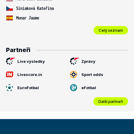
Siniaková Kateřina
Munar Jaume
Celý seznam
Partneři
Live výsledky
Zprávy
Livescore.in
Sport odds
EuroFotbal
eFotbal
Další partneři