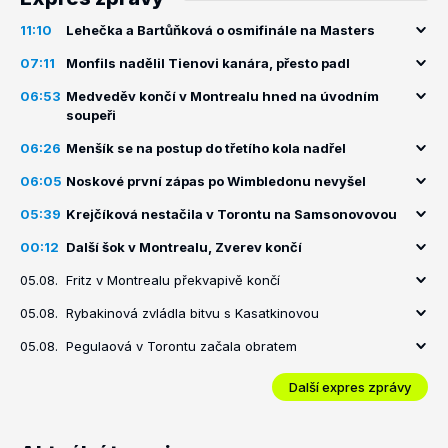
11:10
Lehečka a Bartůňková o osmifinále na Masters
07:11
Monfils nadělil Tienovi kanára, přesto padl
06:53
Medveděv končí v Montrealu hned na úvodním
soupeři
06:26
Menšík se na postup do třetího kola nadřel
06:05
Noskové první zápas po Wimbledonu nevyšel
05:39
Krejčíková nestačila v Torontu na Samsonovovou
00:12
Další šok v Montrealu, Zverev končí
05.08.
Fritz v Montrealu překvapivě končí
05.08.
Rybakinová zvládla bitvu s Kasatkinovou
05.08.
Pegulaová v Torontu začala obratem
Další expres zprávy