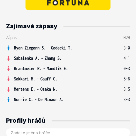
Zajímavé zápasy
Zápas
H2H
Ryan Ziegann S.
-
Gadecki T.
3-0
Sabalenka A.
-
Zhang S.
4-1
Brantmeier R.
-
Mandlik E.
0-3
Sakkari M.
-
Gauff C.
5-6
Mertens E.
-
Osaka N.
3-5
Norrie C.
-
De Minaur A.
3-3
Profily hráčů