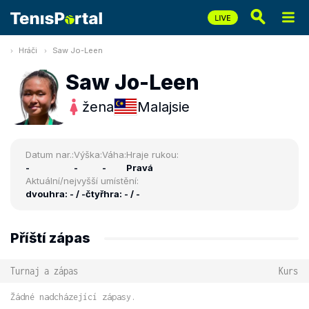
Hráči
Saw Jo-Leen
Saw Jo-Leen
žena
Malajsie
Datum nar.:
Výška:
Váha:
Hraje rukou:
-
-
-
Pravá
Aktuální/nejvyšší umístění:
dvouhra: - / -
čtyřhra: - / -
Příští zápas
Turnaj a zápas
Kurs
Žádné nadcházející zápasy.