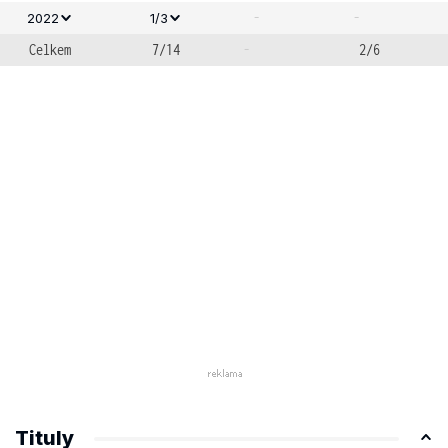
-
-
2022
1/3
Celkem
7/14
-
2/6
Tituly