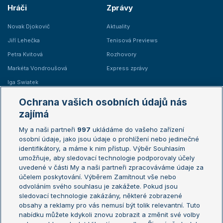
Hráči
Zprávy
Novak Djokovič
Aktuality
Jiří Lehečka
Tenisová Previews
Petra Kvitová
Rozhovory
Markéta Vondroušová
Express zprávy
Iga Swiatek
Marie Bouzková
Ochrana vašich osobních údajů nás
Žebříčky
Kalendář turnajů
zajímá
My a naši partneři
997
ukládáme do vašeho zařízení
Žebříček ATP (muži)
Australian Open
osobní údaje, jako jsou údaje o prohlížení nebo jedinečné
Žebříček WTA (ženy)
French Open
identifikátory, a máme k nim přístup. Výběr Souhlasím
umožňuje, aby sledovací technologie podporovaly účely
Sázkařský žebříček
Wimbledon
uvedené v části My a naši partneři zpracováváme údaje za
US Open
účelem poskytování. Výběrem Zamítnout vše nebo
odvoláním svého souhlasu je zakážete. Pokud jsou
Turnaj mistrů
sledovací technologie zakázány, některé zobrazené
Turnaj mistryň
obsahy a reklamy pro vás nemusí být tolik relevantní. Tuto
Aktualní trendy
nabídku můžete kdykoli znovu zobrazit a změnit své volby