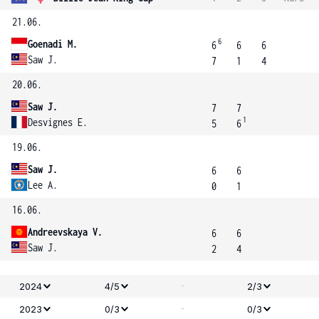
21.06.
6
Goenadi M.
6
6
6
Saw J.
7
1
4
20.06.
Saw J.
7
7
1
Desvignes E.
5
6
19.06.
Saw J.
6
6
Lee A.
0
1
16.06.
Andreevskaya V.
6
6
Saw J.
2
4
-
2024
4/5
2/3
-
2023
0/3
0/3