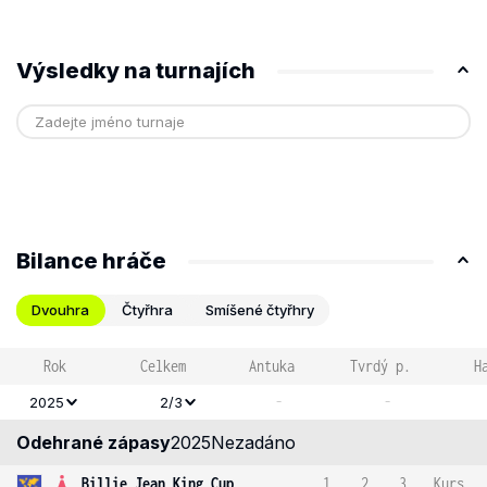
Výsledky na turnajích
Bilance hráče
Dvouhra
Čtyřhra
Smíšené čtyřhry
Rok
Celkem
Antuka
Tvrdý p.
H
-
-
2025
2/3
Odehrané zápasy
2025
Nezadáno
Billie Jean King Cup
1
2
3
Kurs