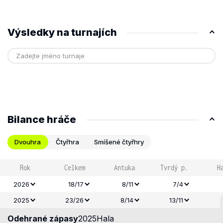
Výsledky na turnajích
Bilance hráče
Dvouhra
Čtyřhra
Smíšené čtyřhry
Rok
Celkem
Antuka
Tvrdý p.
H
2026
18/17
8/11
7/4
2025
23/26
8/14
13/11
Odehrané zápasy
2025
Hala