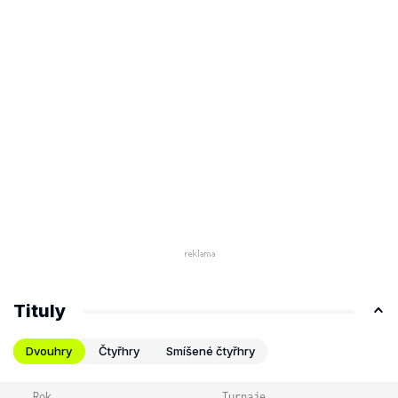
Tituly
Dvouhry
Čtyřhry
Smíšené čtyřhry
Rok
Turnaje