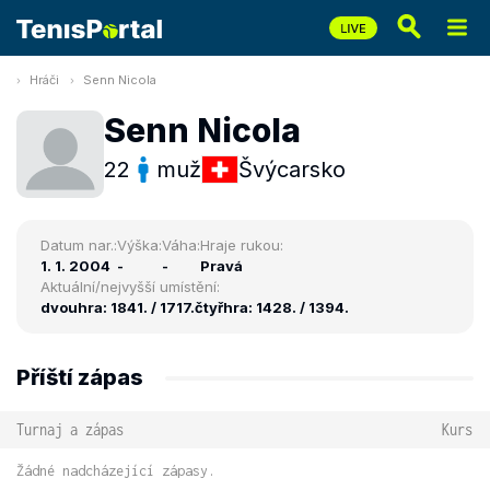
Hráči
Senn Nicola
Senn Nicola
22
muž
Švýcarsko
Datum nar.:
Výška:
Váha:
Hraje rukou:
1. 1. 2004
-
-
Pravá
Aktuální/nejvyšší umístění:
dvouhra: 1841. / 1717.
čtyřhra: 1428. / 1394.
Příští zápas
Turnaj a zápas
Kurs
Žádné nadcházející zápasy.