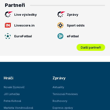
Partneři
Live výsledky
Zprávy
Livescore.in
Sport odds
EuroFotbal
eFotbal
Další partneři
Hráči
Zprávy
Novak Djokovič
Aktuality
Jiří Lehečka
Tenisová Previews
Petra Kvitová
Rozhovory
Markéta Vondroušová
Express zprávy