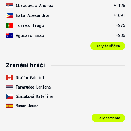
Obradovic Andrea
+1126
Eala Alexandra
+1091
Torres Tiago
+975
Aguiard Enzo
+936
Celý žebříček
Zranění hráči
Diallo Gabriel
Tararudee Lanlana
Siniaková Kateřina
Munar Jaume
Celý seznam