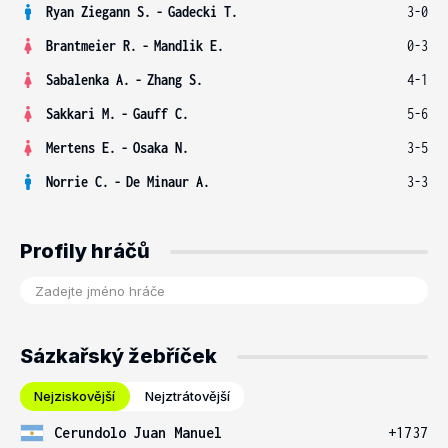
Ryan Ziegann S.
-
Gadecki T.
3-0
Brantmeier R.
-
Mandlik E.
0-3
Sabalenka A.
-
Zhang S.
4-1
Sakkari M.
-
Gauff C.
5-6
Mertens E.
-
Osaka N.
3-5
Norrie C.
-
De Minaur A.
3-3
Profily hráčů
Sázkařský žebříček
Nejziskovější
Nejztrátovější
Cerundolo Juan Manuel
+1737