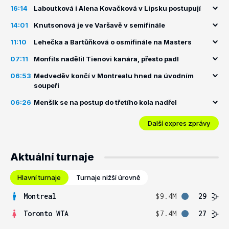
16:14
Laboutková i Alena Kovačková v Lipsku postupují
14:01
Knutsonová je ve Varšavě v semifinále
11:10
Lehečka a Bartůňková o osmifinále na Masters
07:11
Monfils nadělil Tienovi kanára, přesto padl
06:53
Medveděv končí v Montrealu hned na úvodním
soupeři
06:26
Menšík se na postup do třetího kola nadřel
Další expres zprávy
Aktuální turnaje
Hlavní turnaje
Turnaje nižší úrovně
Montreal
$9.4M
29
Toronto WTA
$7.4M
27