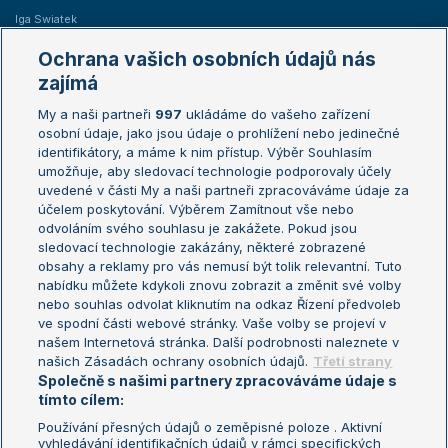
Iga Swiatek
Marie Bouzková
Ochrana vašich osobních údajů nás
Žebříčky
Kalendář turnajů
zajímá
My a naši partneři
997
ukládáme do vašeho zařízení
Žebříček ATP (muži)
Australian Open
osobní údaje, jako jsou údaje o prohlížení nebo jedinečné
Žebříček WTA (ženy)
French Open
identifikátory, a máme k nim přístup. Výběr Souhlasím
umožňuje, aby sledovací technologie podporovaly účely
Sázkařský žebříček
Wimbledon
uvedené v části My a naši partneři zpracováváme údaje za
US Open
účelem poskytování. Výběrem Zamítnout vše nebo
odvoláním svého souhlasu je zakážete. Pokud jsou
Turnaj mistrů
sledovací technologie zakázány, některé zobrazené
Turnaj mistryň
obsahy a reklamy pro vás nemusí být tolik relevantní. Tuto
Aktualní trendy
nabídku můžete kdykoli znovu zobrazit a změnit své volby
nebo souhlas odvolat kliknutím na odkaz Řízení předvoleb
ve spodní části webové stránky. Vaše volby se projeví v
Fotbalové přestupy
našem Internetová stránka. Další podrobnosti naleznete v
Livesport Daily
našich Zásadách ochrany osobních údajů.
Třetí strany
Společně s našimi partnery zpracováváme údaje s
LS Prague Open
tímto cílem:
Používání přesných údajů o zeměpisné poloze . Aktivní
vyhledávání identifikačních údajů v rámci specifických