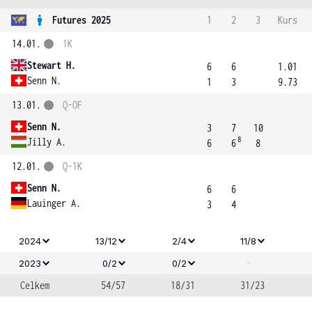
Futures 2025
1
2
3
Kurs
14.01.
1K
Stewart H.
6
6
1.01
Senn N.
1
3
9.73
13.01.
Q-OF
Senn N.
3
7
10
8
Jilly A.
6
6
8
12.01.
Q-1K
Senn N.
6
6
Lauinger A.
3
4
2024
13/12
2/4
11/8
-
2023
0/2
0/2
Celkem
54/57
18/31
31/23