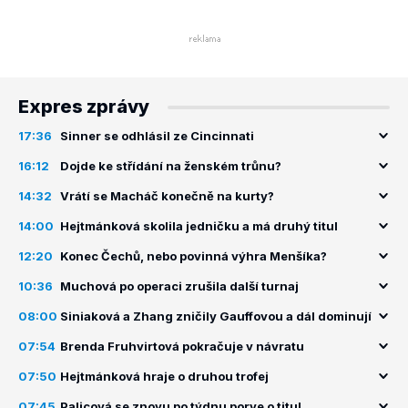
Expres zprávy
17:36
Sinner se odhlásil ze Cincinnati
16:12
Dojde ke střídání na ženském trůnu?
14:32
Vrátí se Macháč konečně na kurty?
14:00
Hejtmánková skolila jedničku a má druhý titul
12:20
Konec Čechů, nebo povinná výhra Menšíka?
10:36
Muchová po operaci zrušila další turnaj
08:00
Siniaková a Zhang zničily Gauffovou a dál dominují
07:54
Brenda Fruhvirtová pokračuje v návratu
07:50
Hejtmánková hraje o druhou trofej
07:45
Palicová se znovu po týdnu porve o titul