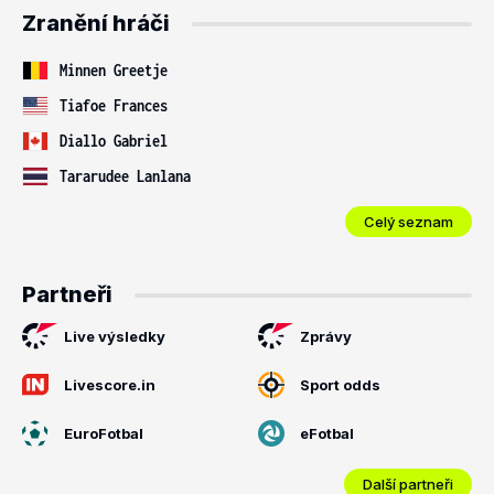
Zranění hráči
Minnen Greetje
Tiafoe Frances
Diallo Gabriel
Tararudee Lanlana
Celý seznam
Partneři
Live výsledky
Zprávy
Livescore.in
Sport odds
EuroFotbal
eFotbal
Další partneři