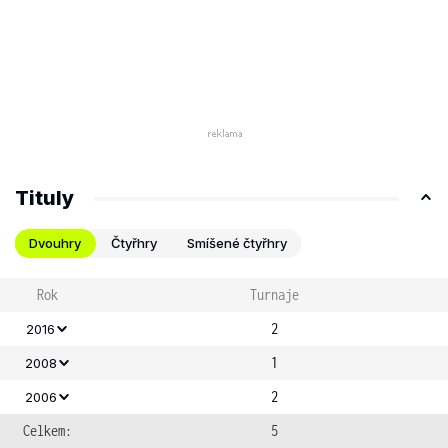
Tituly
Dvouhry
Čtyřhry
Smíšené čtyřhry
Rok
Turnaje
2
2016
1
2008
2
2006
Celkem:
5