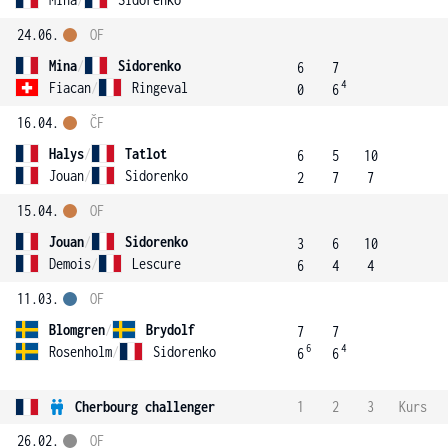
24.06.
OF
Mina
/
Sidorenko
6
7
4
Fiacan
/
Ringeval
0
6
16.04.
ČF
Halys
/
Tatlot
6
5
10
Jouan
/
Sidorenko
2
7
7
15.04.
OF
Jouan
/
Sidorenko
3
6
10
Demois
/
Lescure
6
4
4
11.03.
OF
Blomgren
/
Brydolf
7
7
6
4
Rosenholm
/
Sidorenko
6
6
Cherbourg challenger
1
2
3
Kurs
26.02.
OF