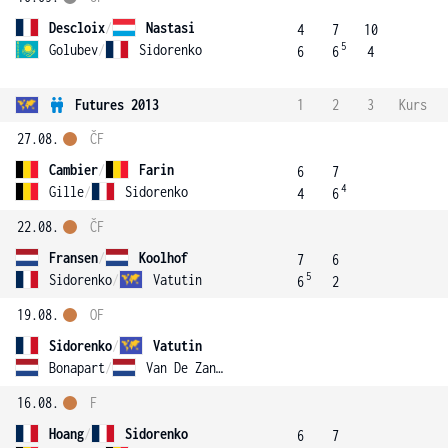
Descloix
/
Nastasi
4
7
10
5
Golubev
/
Sidorenko
6
6
4
Futures 2013
1
2
3
Kurs
27.08.
ČF
Cambier
/
Farin
6
7
4
Gille
/
Sidorenko
4
6
22.08.
ČF
Fransen
/
Koolhof
7
6
5
Sidorenko
/
Vatutin
6
2
19.08.
OF
Sidorenko
/
Vatutin
Bonapart
/
Van De Zandschulp
16.08.
F
Hoang
/
Sidorenko
6
7