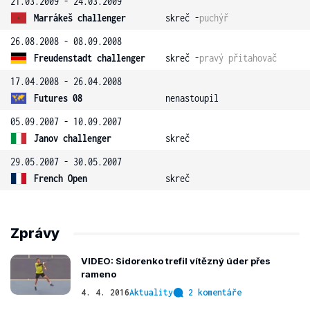
21.03.2009 - 24.03.2009
Marrákeš challenger
skreč -
puchýř
26.08.2008 - 08.09.2008
Freudenstadt challenger
skreč -
pravý přitahovač
17.04.2008 - 26.04.2008
Futures 08
nenastoupil
05.09.2007 - 10.09.2007
Janov challenger
skreč
29.05.2007 - 30.05.2007
French Open
skreč
Zprávy
VIDEO: Sidorenko trefil vítězný úder přes
rameno
4. 4. 2016
Aktuality
2 komentáře