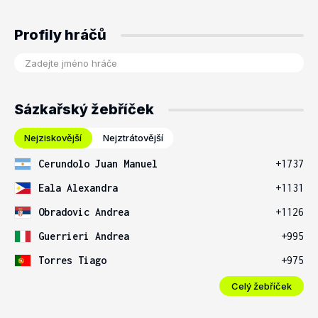
Profily hráčů
Sázkařský žebříček
Nejziskovější
Nejztrátovější
Cerundolo Juan Manuel
+1737
Eala Alexandra
+1131
Obradovic Andrea
+1126
Guerrieri Andrea
+995
Torres Tiago
+975
Celý žebříček