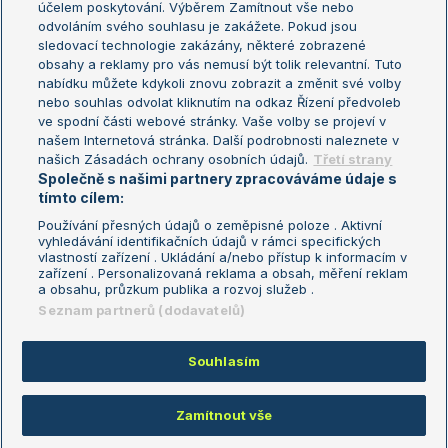
účelem poskytování. Výběrem Zamítnout vše nebo
odvoláním svého souhlasu je zakážete. Pokud jsou
Turnaj mistrů
sledovací technologie zakázány, některé zobrazené
Turnaj mistryň
obsahy a reklamy pro vás nemusí být tolik relevantní. Tuto
Aktualní trendy
nabídku můžete kdykoli znovu zobrazit a změnit své volby
nebo souhlas odvolat kliknutím na odkaz Řízení předvoleb
ve spodní části webové stránky. Vaše volby se projeví v
Fotbalové přestupy
našem Internetová stránka. Další podrobnosti naleznete v
Livesport Daily
našich Zásadách ochrany osobních údajů.
Třetí strany
Společně s našimi partnery zpracováváme údaje s
LS Prague Open
tímto cílem:
Používání přesných údajů o zeměpisné poloze . Aktivní
vyhledávání identifikačních údajů v rámci specifických
vlastností zařízení . Ukládání a/nebo přístup k informacím v
Podmínky užití
Nastavení soukromí
zařízení . Personalizovaná reklama a obsah, měření reklam
GDPR a žurnalistika
Reklama
a obsahu, průzkum publika a rozvoj služeb .
Informace o zpracování osobních
Kontakt
Seznam partnerů (dodavatelů)
údajů
Tiráž
Souhlasím
Copyright © 2008-2026 TenisPortal.cz. Využíváme zpravodajství ČTK.
Zamítnout vše