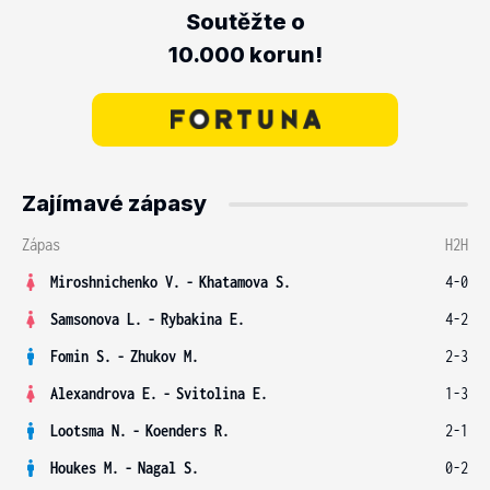
Soutěžte o
10.000 korun!
Zajímavé zápasy
Zápas
H2H
Miroshnichenko V.
-
Khatamova S.
4-0
Samsonova L.
-
Rybakina E.
4-2
Fomin S.
-
Zhukov M.
2-3
Alexandrova E.
-
Svitolina E.
1-3
Lootsma N.
-
Koenders R.
2-1
Houkes M.
-
Nagal S.
0-2