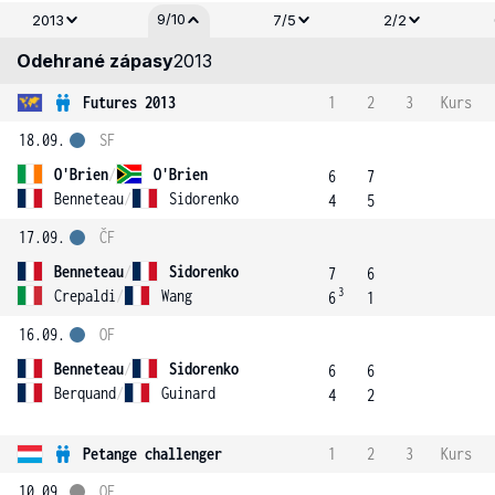
9/10
2013
7/5
2/2
Odehrané zápasy
2013
Futures 2013
1
2
3
Kurs
18.09.
SF
O'Brien
/
O'Brien
6
7
Benneteau
/
Sidorenko
4
5
17.09.
ČF
Benneteau
/
Sidorenko
7
6
3
Crepaldi
/
Wang
6
1
16.09.
OF
Benneteau
/
Sidorenko
6
6
Berquand
/
Guinard
4
2
Petange challenger
1
2
3
Kurs
10.09.
OF