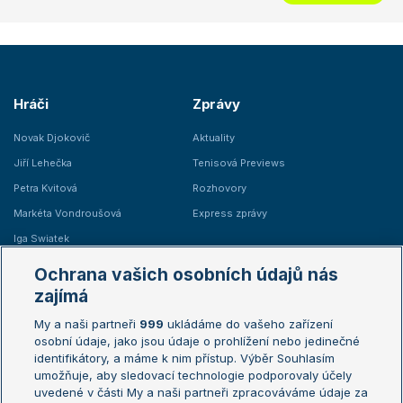
Hráči
Zprávy
Novak Djokovič
Aktuality
Jiří Lehečka
Tenisová Previews
Petra Kvitová
Rozhovory
Markéta Vondroušová
Express zprávy
Iga Swiatek
Marie Bouzková
Ochrana vašich osobních údajů nás
Žebříčky
Kalendář turnajů
zajímá
My a naši partneři
999
ukládáme do vašeho zařízení
Žebříček ATP (muži)
Australian Open
osobní údaje, jako jsou údaje o prohlížení nebo jedinečné
Žebříček WTA (ženy)
French Open
identifikátory, a máme k nim přístup. Výběr Souhlasím
umožňuje, aby sledovací technologie podporovaly účely
Sázkařský žebříček
Wimbledon
uvedené v části My a naši partneři zpracováváme údaje za
US Open