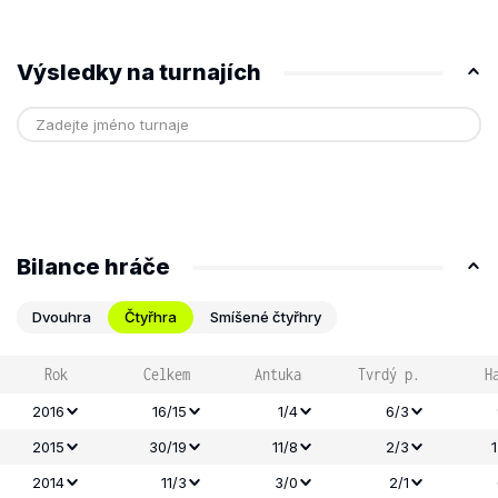
Výsledky na turnajích
Bilance hráče
Dvouhra
Čtyřhra
Smíšené čtyřhry
Rok
Celkem
Antuka
Tvrdý p.
H
2016
16/15
1/4
6/3
2015
30/19
11/8
2/3
2014
11/3
3/0
2/1