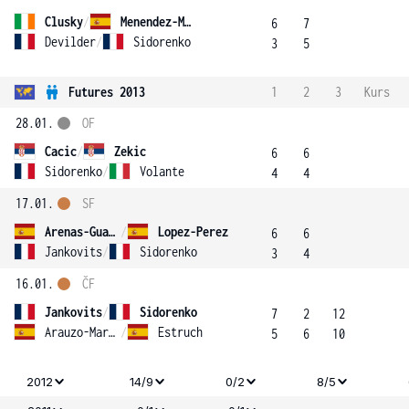
Clusky
/
Menendez-Maceiras
6
7
Devilder
/
Sidorenko
3
5
Futures 2013
1
2
3
Kurs
28.01.
OF
Cacic
/
Zekic
6
6
Sidorenko
/
Volante
4
4
17.01.
SF
Arenas-Gualda
/
Lopez-Perez
6
6
Jankovits
/
Sidorenko
3
4
16.01.
ČF
Jankovits
/
Sidorenko
7
2
12
Arauzo-Martinez
/
Estruch
5
6
10
2012
14/9
0/2
8/5