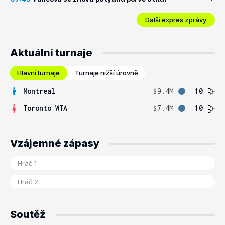
Další expres zprávy
Aktuální turnaje
Hlavní turnaje
Turnaje nižší úrovně
Montreal
$9.4M
10
Toronto WTA
$7.4M
10
Vzájemné zápasy
Soutěž