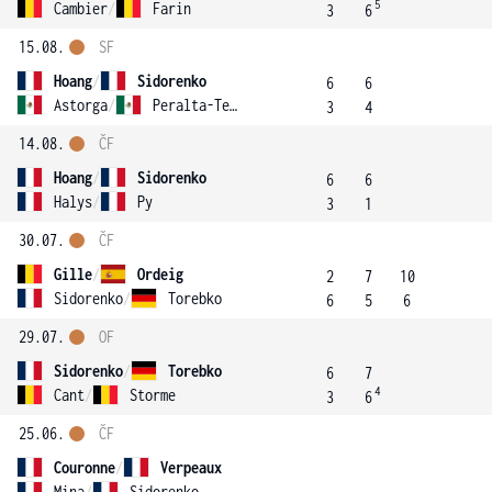
5
Cambier
/
Farin
3
6
15.08.
SF
Hoang
/
Sidorenko
6
6
Astorga
/
Peralta-Tello
3
4
14.08.
ČF
Hoang
/
Sidorenko
6
6
Halys
/
Py
3
1
30.07.
ČF
Gille
/
Ordeig
2
7
10
Sidorenko
/
Torebko
6
5
6
29.07.
OF
Sidorenko
/
Torebko
6
7
4
Cant
/
Storme
3
6
25.06.
ČF
Couronne
/
Verpeaux
Mina
/
Sidorenko