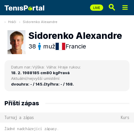
Hráči
Sidorenko Alexandre
Sidorenko Alexandre
38
muž
Francie
Datum nar.:
Výška:
Váha:
Hraje rukou:
18. 2. 1988
185 cm
80 kg
Pravá
Aktuální/nejvyšší umístění:
dvouhra: - / 145.
čtyřhra: - / 168.
Příští zápas
Turnaj a zápas
Kurs
Žádné nadcházející zápasy.